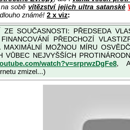
i na sobě
vítězství jejich ultra satanské
e dlouho známé!
2 x viz
:
M FINANCOVÁNÍ PŘEDCHOZÍ VLASTI
OŽNOU MÍRU OSVĚDČENÁ VLASTIZRÁDNÁ ČESKÁ "AMNESTIE", URČENÁ
NÍCH VLASTIZRÁDCŮ, VIZ NAPŘ.
youtube.com/watch?v=srprwzDgFe8
, 
netu zmizel...)