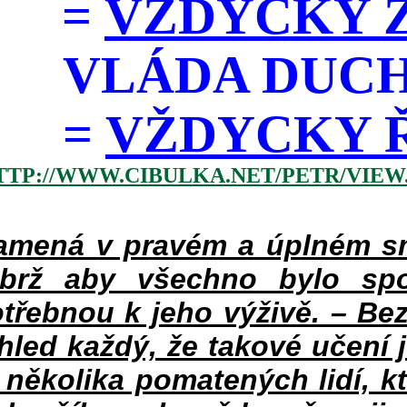
=
VŽDYCKY Z
VLÁDA DUC
=
VŽDYCKY ŘÁD
TTP://WWW.CIBULKA.NET/PETR/VIEW
mená v pravém a úplném smy
ýbrž aby všechno bylo spo
třebnou k jeho výživě. – Bez
hled každý, že takové učení 
v několika pomatených lidí, k