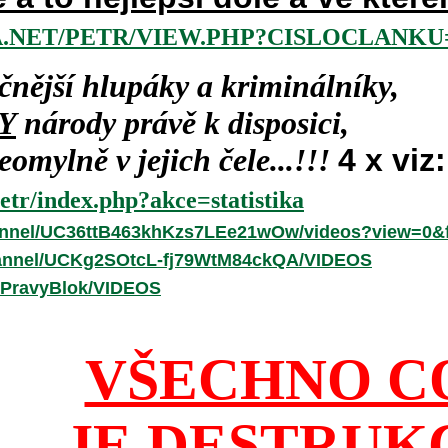
.NET/PETR/VIEW.PHP?CISLOCLANKU=
čnější hlupáky a kriminálníky,
Y
národy právě k disposici,
omylně v jejich čele...!!!
4 x viz:
etr/index.php?akce=statistika
annel/UC36ttB463khKzs7LEe21wOw/videos?view=0&f
hannel/UCKg2SOtcL-fj79WtM84ckQA/VIDEOS
/PravyBlok/VIDEOS
VŠECHNO C
JE DESTRUK