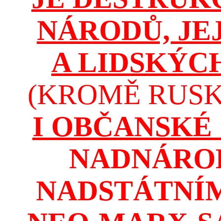
NÁRODŮ, JE
A LIDSKÝC
(KROMĚ RUSKA
I OBČANSKÉ
NADNÁROD
NADSTÁTNÍM