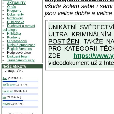
AKTUALITY
všude kolem sebe i sam
O nás
Programy
jsou velice dobře a velic
Dokumenty
Rozhovory
Publicistika
UNIKÁTNÍ SVĚDECTVÍ ZE SOUČASNOSTI: PŘEDSEDA VLASTIZRÁDNÉ VLÁDY KGB MIMOŘÁDNĚ DETAILNĚ O
Duchovní a mravní
politologie
ULTRA KRIMINÁLNÍ
Přihláška
Kontakty
POSTIŽEN
, TAKŽE NA MAXIMÁLNÍ M
O předsedovi
Krajské organizace
PRO KATEGORII TĚCH VŮBEC NEJVYŠŠÍCH PROTINÁRODNÍCH A PROTISTÁT
English Versions
Podpisové akce
ZDE
https://www.
Diskusní fórum
Transparentni ucty
videodokument už z Inter
NAŠE ANKETA
Existuje Bůh?
Ano
(510590 hl.)
Spíše ano
(15787 hl.)
Spíše ne
(15632 hl.)
Ne
(722094 hl.)
Nevim
(18447 hl.)