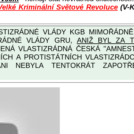
Velké Kriminální Světové Revoluce
(V-K
ZRÁDNÉ VLÁDY GRU,
ANIŽ BYL ZA 
ANI NEBYLA TENTOKRÁT ZAPOTŘEB