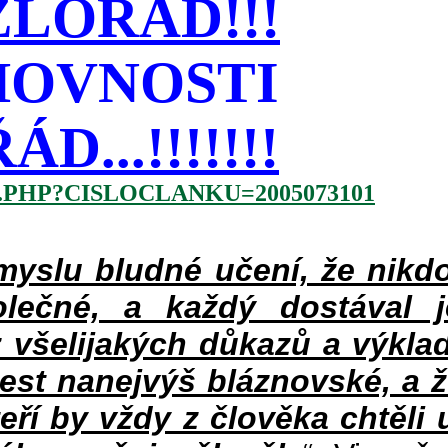
LOŘÁD!!!
HOVNOSTI
...!!!!!!!
.PHP?CISLOCLANKU=2005073101
slu bludné učení, že nikdo
lečné, a každý dostával 
 všelijakých důkazů a výklad
jest nanejvýš bláznovské, a 
teří by vždy z člověka chtěli 