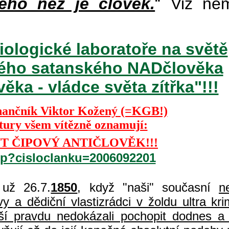
ého než je člověk.
“ Viz ně
iologické laboratoře na světě
ckého satanského NADčlověka
ka - vládce světa zítřka"!!!
nančník Viktor Kožený (=KGB!)
ktury všem vítězně oznamují:
T ČIPOVÝ ANTIČLOVĚK!!!
php?cisloclanku=2006092201
už 26.7.
1850
, když "naši" současní
n
 a dědiční vlastizrádci v žoldu ultra kri
í pravdu nedokázali pochopit dodnes a 