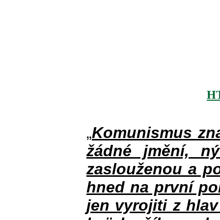
H
„
Komunismus zna
žádné jmění, n
zaslouženou a po
hned na první po
jen vyrojiti z hla