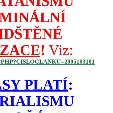
ATANISMU
IMINÁLNÍ
IDŠTĚNÉ
IZACE
!
Viz:
.PHP?CISLOCLANKU=2005103101
SY PLATÍ
:
RIALISMU