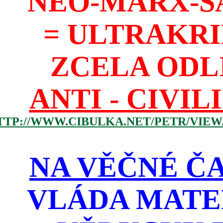
NEO-MARX-S
= ULTRAKR
ZCELA ODL
ANTI - CIVIL
TTP://WWW.CIBULKA.NET/PETR/VIEW
NA VĚČNÉ ČA
VLÁDA MATE