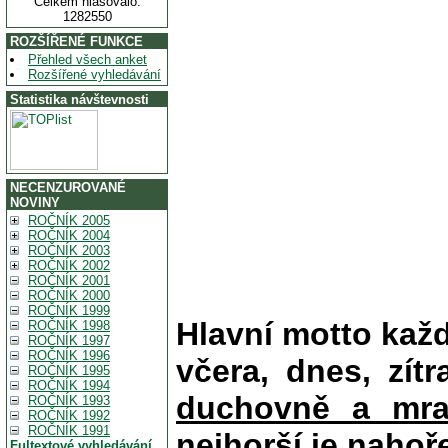
Celkem hlasovalo:
1282550
ROZŠÍŘENÉ FUNKCE
Přehled všech anket
Rozšířené vyhledávání
Statistika návštevnosti
NECENZUROVANÉ
NOVINY
ROČNÍK 2005
ROČNÍK 2004
ROČNÍK 2003
ROČNÍK 2002
ROČNÍK 2001
ROČNÍK 2000
ROČNÍK 1999
Hlavní motto kaž
ROČNÍK 1998
ROČNÍK 1997
ROČNÍK 1996
včera, dnes, zítr
ROČNÍK 1995
ROČNÍK 1994
duchovně a mra
ROČNÍK 1993
ROČNÍK 1992
ROČNÍK 1991
nejhorší je nahoř
Fultextové vyhledávání