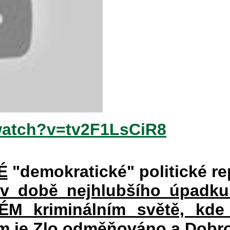
watch?v=tv2F1LsCiR8
É
"demokratické" politické re
 v době nejhlubšího úpadku
 kriminálním světě, kde 
rém je Zlo odměňováno a Dobr