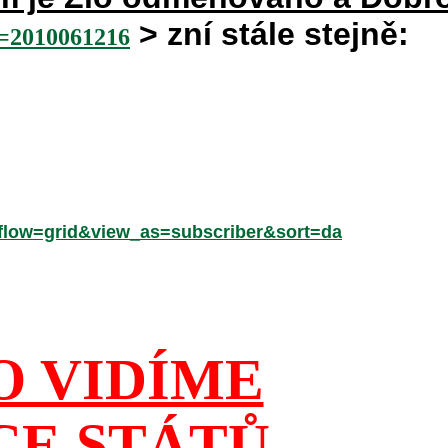
> zní stále stejně:
2010061216
low=grid&view_as=subscriber&sort=da
O VIDÍME
CE STÁTŮ,