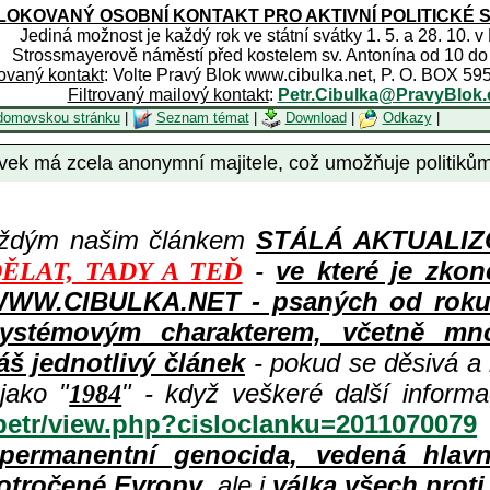
OKOVANÝ OSOBNÍ KONTAKT PRO AKTIVNÍ POLITICKÉ 
Jediná možnost je každý rok ve státní svátky 1. 5. a 28. 10. v
Strossmayerově náměstí před kostelem sv. Antonína od 10 do
rovaný kontakt
: Volte Pravý Blok www.cibulka.net, P. O. BOX 59
Filtrovaný mailový kontakt
:
Petr.Cibulka@PravyBlok.
domovskou stránku
|
Seznam témat
|
Download
|
Odkazy
|
ek má zcela anonymní majitele, což umožňuje politikům sk
aždým našim článkem
STÁLÁ AKTUALIZOV
-
ve které je zkon
ĚLAT, TADY A TEĎ
WWW.CIBULKA.NET - psaných od roku 1
ystémovým charakterem, včetně množ
áš jednotlivý článek
- pokud se děsivá a
jako "
" - když veškeré další inform
1984
/petr/view.php?cisloclanku=2011070079
permanentní genocida, vedená hlav
otročené Evropy
, ale i
válka všech prot