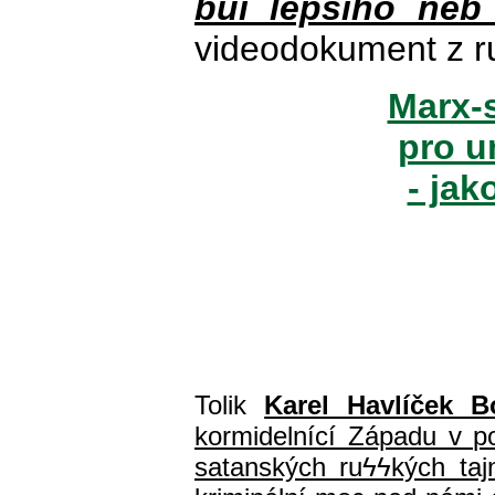
buï lepšího neb
videodokument z r
Marx-s
pro u
- jak
Tolik
Karel Havlíček B
kormidelnící Západu v pol
satanských ru
ϟϟ
kých ta