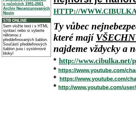
v ročnících 1991-2001
Archiv Necenzurovaných
HTTP://WWW.CIBULKA
Novin
STB ONLINE
Ty vůbec nejnebezpe
Sem vložte text i s HTML
syntaxí nebo si vyberte
které mají
VŠECHN
některou z
předdefinovaných šablon.
Součástí předdefinových
najdeme vždycky a ne
šablon jsou i systémové
bloky!
*
http://www.cibulka.net/p
*
https://www.youtube.com/ch
*
https://www.youtube.com/c
*
http://www.youtube.com/user