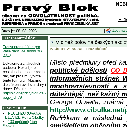
NEBL
Filt
|
Zpět na 
Dnes je: 08. 08. 2026
Transparentní účet
Víc než polovina českých akciov
Transparentní účet pro
Vydáno dne 24. 05. 2011 (14668 přečtení)
vaše dary 2903099979 /
2010
Místo předmluvy před k
Děkujeme za jakoukoli
podporu. Pokud jste
politické bdělosti
CO D
poslali nebo chcete poslat
dar, tak prosím vyplňte
informačních stránek 
tento formulář. Musíme
mnohovrstevností a s
dle zákona evidovat dary i
dárce. Děkujeme
důležitější, než každý n
https://voltepravyblok.cz/?
page_id=79
George Orwella, známá 
PRAVÝ BLOK
http://www.cibulka.net
NECENZUROVANÁ
Ruϟϟkem a následná 
TELEVIZE Petra Cibulky
100 nejčtenějších
smýšlejícím občanům z
článků