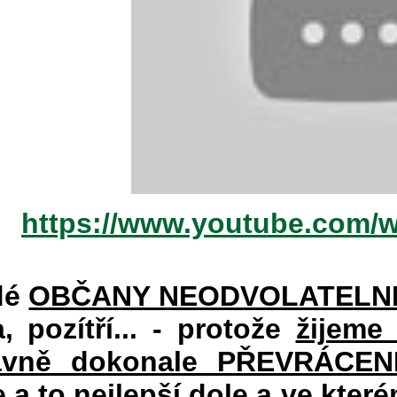
https://www.youtube.com/
dé
OBČANY NEODVOLATELN
a, pozítří... - protože
žijeme
vně dokonale PŘEVRÁCENÉM
e a to nejlepší dole a ve kte