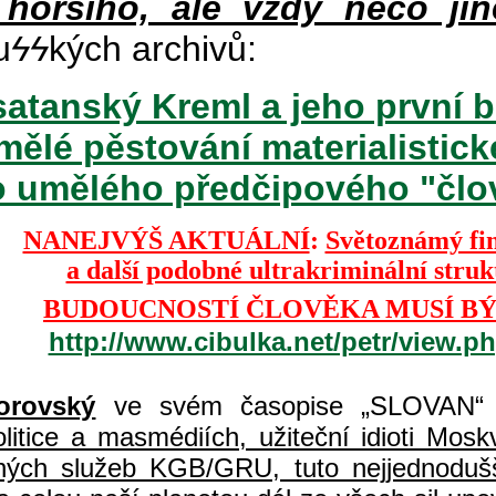
 horšího, ale vždy něco jin
u
ϟϟ
kých archivů:
atanský Kreml a jeho první b
mělé pěstování materialisti
o umělého předčipového "člově
NANEJVÝŠ AKTUÁLNÍ
:
Světoznámý fi
a další podobné ultrakriminální stru
BUDOUCNOSTÍ ČLOVĚKA MUSÍ BÝ
http://www.cibulka.net/petr/view.
orovský
ve svém časopise „SLOVAN“ 
itice a masmédiích, užiteční idioti Moskvy
jných služeb KGB/GRU, tuto nejjednodušš