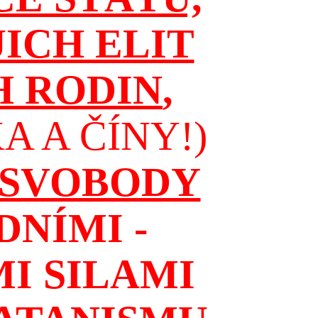
JICH ELIT
H RODIN
,
 A ČÍNY!)
 SVOBODY
NÍMI -
I SILAMI