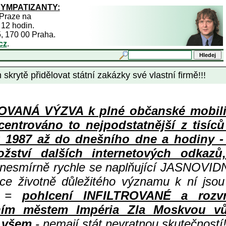
SYMPATIZANTY:
 Praze na
 12 hodin.
5, 170 00 Praha.
cz
.
rytě přidělovat státní zakázky své vlastní firmě!!!
ANÁ VÝZVA k plné občanské mobiliza
centrováno to nejpodstatnější z tisíc
987 až do dnešního dne a hodiny - a
ství dalších internetových odkazů,
 nesmírně rychle se naplňující JASNOVID
ace životně důležitého významu k ní jsou
=
pohlcení INFILTROVANÉ a rozv
ním městem Impéria Zla Moskvou vů
i všem
- nemají stát nevratnou skutečností