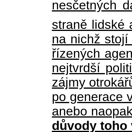
nesčetných d
straně lidské
na nichž stojí
řízených agen
nejtvrdší pol
zájmy otrokář
po generace 
anebo naopak n
důvody toho 