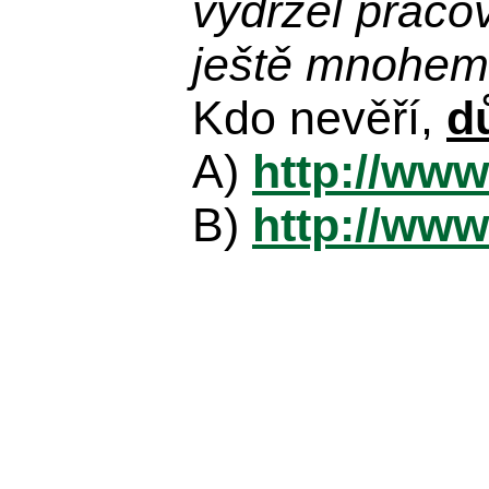
vydržel praco
ještě mnohem 
Kdo nevěří,
d
A)
http://www
B)
http://www