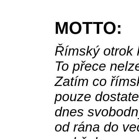
MOTTO:
Římský otrok 
To přece nelz
Zatím co říms
pouze dostatek
dnes svobodn
od rána do več