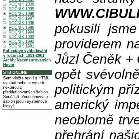
ROČNÍK 2000
WWW.CIBUL
ROČNÍK 1999
ROČNÍK 1998
ROČNÍK 1997
ROČNÍK 1996
pokusili jsme
ROČNÍK 1995
ROČNÍK 1994
ROČNÍK 1993
providerem na
ROČNÍK 1992
ROČNÍK 1991
Fultextové vyhledávání
Jůzl Čeněk + 
v ročnících 1991-2001
Archiv Necenzurovaných
Novin
opět svévolně
STB ONLINE
Sem vložte text i s HTML
syntaxí nebo si vyberte
politickým př
některou z
předdefinovaných šablon.
Součástí předdefinových
americký impe
šablon jsou i systémové
bloky!
neoblomě trvej
přehrání naši