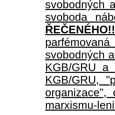
svobodných a 
svoboda nábo
ŘEČENÉHO!!
parfémovaná 
svobodných a 
KGB/GRU a ná
KGB/GRU,
"po
organizace", 
marxismu-leni