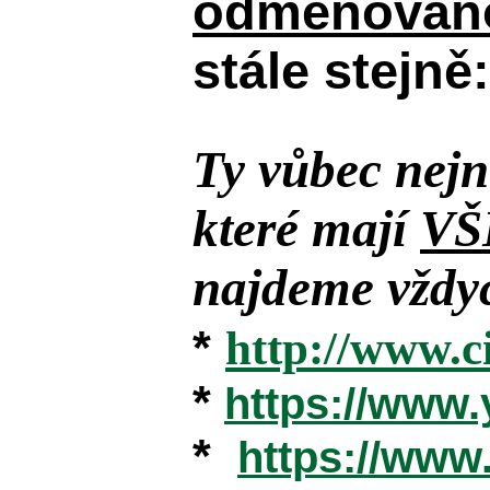
odměňováno
stále stejně:
Ty vůbec nejn
které mají
VŠ
najdeme vždyc
*
http://www.c
*
https://www
*
https://ww