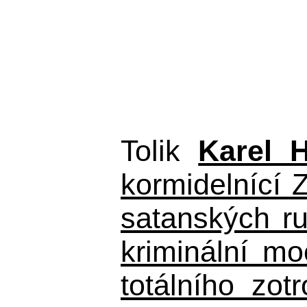
Tolik
Karel 
kormidelnící Z
satanských r
kriminální m
totálního zo