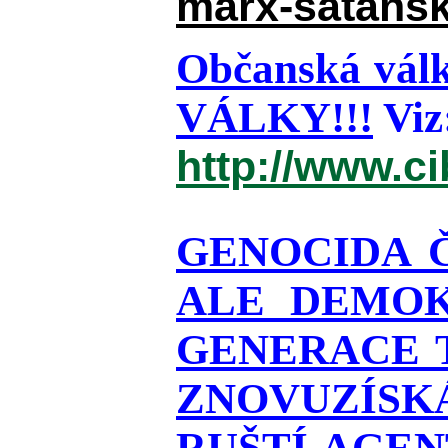
marx-satansk
Občanská válk
VÁLKY!!!
Viz
http://www.c
GENOCIDA 
ALE DEMOK
GENERACE T
ZNOVUZÍSKÁ
RUŠTÍ AGEN