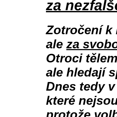
za nezfal
Zotročení k 
ale
za svobo
Otroci těle
ale hledají 
Dnes tedy v
které nejso
protože volb