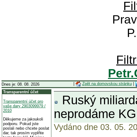
Fi
Prav
P
Fil
Petr
|
Zpět na domovskou stránku
|
Dnes je: 08. 08. 2026
Transparentní účet
Ruský miliard
Transparentní účet pro
vaše dary 2903099979 /
neprodáme KG
2010
Děkujeme za jakoukoli
podporu. Pokud jste
Vydáno dne 03. 05. 20
poslali nebo chcete poslat
dar, tak prosím vyplňte