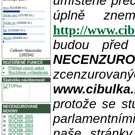
umístěné pře
Ano
(510589 hl.)
úplně zne
Spíše ano
(15785 hl.)
Spíše ne
(15630 hl.)
http://www.ci
Ne
(722092 hl.)
Nevim
(18446 hl.)
budou před
Celkem hlasovalo:
NECENZUR
1282542
ROZŠÍŘENÉ FUNKCE
Přehled všech anket
zcenzurovanýc
Rozšířené vyhledávání
Statistika návštevnosti
www.cibulka.
protože se st
NECENZUROVANÉ
NOVINY
parlamentními
ROČNÍK 2005
ROČNÍK 2004
ROČNÍK 2003
naše stránky
ROČNÍK 2002
ROČNÍK 2001