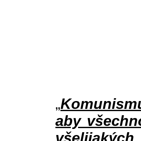
„
Komunismus
aby všechno
všelijakýc