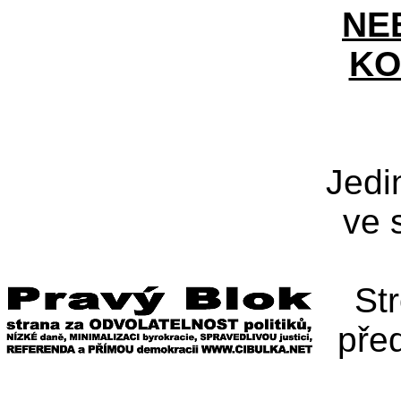
NE
KO
Jedi
ve 
St
pře