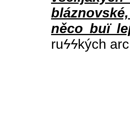
bláznovské, 
něco buï le
ru
ϟϟ
kých arc