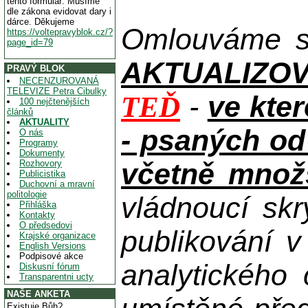
tento formulář. Musíme
dle zákona evidovat dary i
dárce. Děkujeme
Omlouváme se
https://voltepravyblok.cz/?
page_id=79
AKTUALIZOVAN
PRAVÝ BLOK
NECENZUROVANÁ
TELEVIZE Petra Cibulky
-
ve kte
TEĎ
100 nejčtenějších
článků
AKTUALITY
- psaných od
O nás
Programy
Dokumenty
včetně množs
Rozhovory
Publicistika
Duchovní a mravní
politologie
vládnoucí skr
Přihláška
Kontakty
O předsedovi
publikování 
Krajské organizace
English Versions
Podpisové akce
analytického
Diskusní fórum
Transparentni ucty
NAŠE ANKETA
Existuje Bůh?