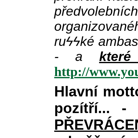
předvolebníc
organizované
ru
ϟϟ
ké ambas
- a
kter
http://www.y
Hlavní mot
pozítří... 
PŘEVRÁCENÉM