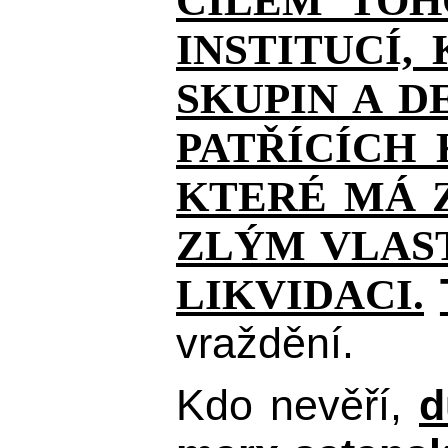
CÍLEM TOH
INSTITUCÍ,
SKUPIN A D
PATŘÍCÍCH
KTERÉ MÁ Z
ZLÝM VLAST
LIKVIDACI.
vraždění.
Kdo nevěří,
d