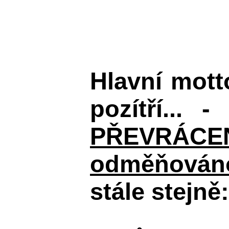
Hlavní mot
pozítří... 
PŘEVRÁCENÉM
odměňováno
stále stejně: