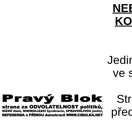
NE
KO
Jedi
ve 
St
pře