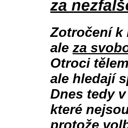
za nezfal
Zotročení k 
ale
za svobo
Otroci těle
ale hledají 
Dnes tedy v
které nejso
protože volb