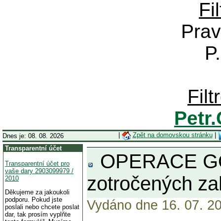
Fi
Prav
P
Fil
Petr
|
Zpět na domovskou stránku
|
Dnes je: 08. 08. 2026
Transparentní účet
OPERACE GOLGO
Transparentní účet pro
vaše dary 2903099979 /
zotročených zah
2010
Děkujeme za jakoukoli
podporu. Pokud jste
Vydáno dne 16. 07. 20
poslali nebo chcete poslat
dar, tak prosím vyplňte