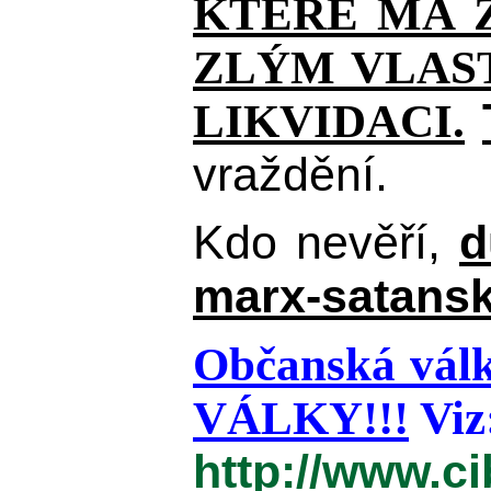
KTERÉ MÁ Z
ZLÝM VLAST
LIKVIDACI.
vraždění.
Kdo nevěří,
d
marx-satansk
Občanská válk
VÁLKY!!!
Viz
http://www.c