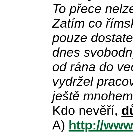
To přece nelz
Zatím co říms
pouze dostatek
dnes svobodn
od rána do več
vydržel praco
ještě mnohem 
Kdo nevěří,
d
A)
http://www