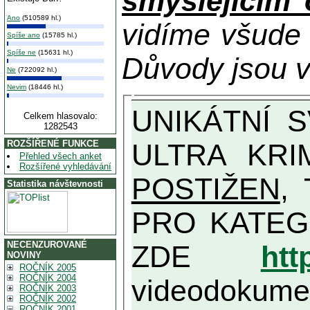
smýšlejícím
Ano
(510589 hl.)
vidíme všude
Spíše ano
(15785 hl.)
Spíše ne
(15631 hl.)
Důvody jsou v
Ne
(722092 hl.)
Nevim
(18446 hl.)
UNIKÁTNÍ SVĚDECTVÍ ZE SOUČASNOSTI: PŘEDSEDA VLASTIZRÁDNÉ VLÁDY KGB MIMOŘÁDNĚ DETAILNĚ O
Celkem hlasovalo:
1282543
ULTRA KRI
ROZŠÍŘENÉ FUNKCE
Přehled všech anket
Rozšířené vyhledávání
POSTIŽEN
, T
Statistika návštevnosti
PRO KATEGORII TĚCH VŮBEC NEJVYŠŠÍC
NECENZUROVANÉ
ZDE
htt
NOVINY
ROČNÍK 2005
ROČNÍK 2004
videodokument
ROČNÍK 2003
ROČNÍK 2002
ROČNÍK 2001