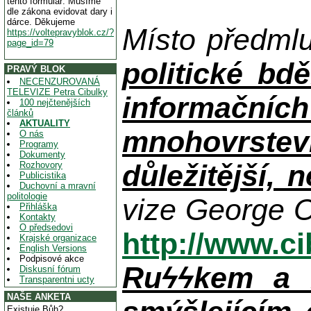
tento formulář. Musíme
dle zákona evidovat dary i
dárce. Děkujeme
Místo předml
https://voltepravyblok.cz/?
page_id=79
politické bdě
PRAVÝ BLOK
NECENZUROVANÁ
TELEVIZE Petra Cibulky
informačníc
100 nejčtenějších
článků
AKTUALITY
mnohovrstev
O nás
Programy
Dokumenty
důležitější, 
Rozhovory
Publicistika
Duchovní a mravní
politologie
vize George O
Přihláška
Kontakty
O předsedovi
http://www.c
Krajské organizace
English Versions
Podpisové akce
Ruϟϟkem a n
Diskusní fórum
Transparentni ucty
NAŠE ANKETA
Existuje Bůh?