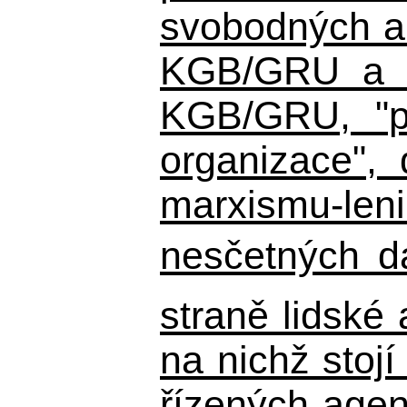
svobodných a 
KGB/GRU a ná
KGB/GRU,
"po
organizace", 
marxismu-leni
nesčetných d
straně lidské
na nichž stojí
řízených agen