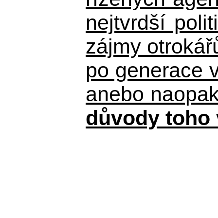
nejtvrdší pol
zájmy otrokář
po generace 
anebo naopak n
důvody toho 