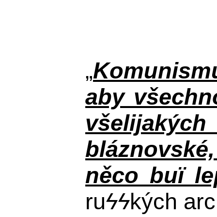
„
Komunismus
aby všechno
všelijakýc
bláznovské, 
něco buï le
ru
ϟϟ
kých arc