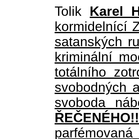
Tolik
Karel 
kormidelnící Z
satanských r
kriminální m
totálního zo
svobodných a 
svoboda nábo
ŘEČENÉHO!!
parfémovaná 