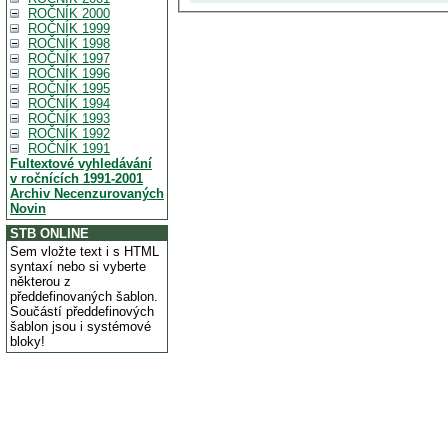
ROČNÍK 2000
ROČNÍK 1999
ROČNÍK 1998
ROČNÍK 1997
ROČNÍK 1996
ROČNÍK 1995
ROČNÍK 1994
ROČNÍK 1993
ROČNÍK 1992
ROČNÍK 1991
Fultextové vyhledávání
v ročnících 1991-2001
Archiv Necenzurovaných
Novin
STB ONLINE
Sem vložte text i s HTML
syntaxí nebo si vyberte
některou z
předdefinovaných šablon.
Součástí předdefinových
šablon jsou i systémové
bloky!