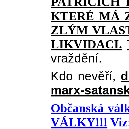
PATŘÍCÍCH
KTERÉ MÁ Z
ZLÝM VLAST
LIKVIDACI.
vraždění.
Kdo nevěří,
d
marx-satansk
Občanská válk
VÁLKY!!!
Viz