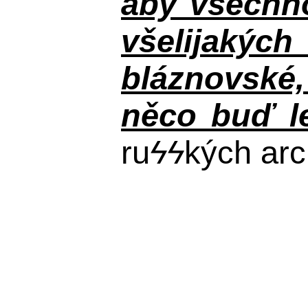
aby všechno
všelijakýc
bláznovské, 
něco buď le
ru
ϟϟ
kých arc