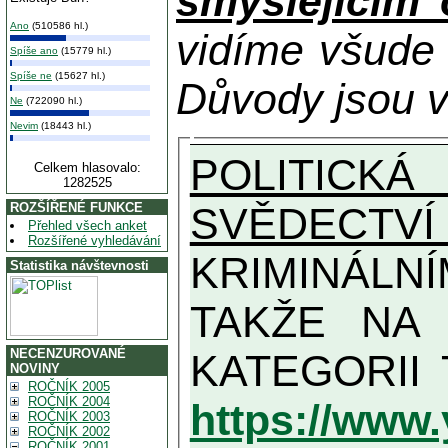
smýšlejícím
Ano
(510586 hl.)
vidíme všude
Spíše ano
(15779 hl.)
Spíše ne
(15627 hl.)
Důvody jsou v
Ne
(722090 hl.)
Nevim
(18443 hl.)
POLITICKÁ
Celkem hlasovalo:
1282525
SVĚDECTVÍ
ROZŠÍŘENÉ FUNKCE
Přehled všech anket
Rozšířené vyhledávání
KRIMINÁLN
Statistika návštevnosti
TAKŽE NA MAXIMÁLNÍ MOŽN
NECENZUROVANÉ
NOVINY
ROČNÍK 2005
ROČNÍK 2004
https://www
ROČNÍK 2003
ROČNÍK 2002
ROČNÍK 2001