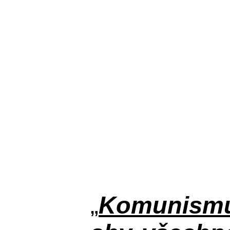
„
Komunismus