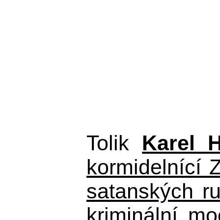
Tolik
Karel 
kormidelnící Z
satanských r
kriminální m