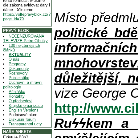
tento formulář. Musíme
dle zákona evidovat dary i
dárce. Děkujeme
Místo předml
https://voltepravyblok.cz/?
page_id=79
politické bdě
PRAVÝ BLOK
NECENZUROVANÁ
TELEVIZE Petra Cibulky
informačníc
100 nejčtenějších
článků
AKTUALITY
mnohovrstev
O nás
Programy
Dokumenty
důležitější, 
Rozhovory
Publicistika
Duchovní a mravní
politologie
vize George O
Přihláška
Kontakty
O předsedovi
http://www.c
Krajské organizace
English Versions
Podpisové akce
Ruϟϟkem a n
Diskusní fórum
Transparentni ucty
NAŠE ANKETA
Existuje Bůh?