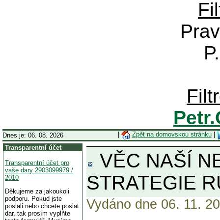
Fi
Prav
P
Fil
Petr
|
Zpět na domovskou stránku
|
Dnes je: 06. 08. 2026
Transparentní účet
VĚC NAŠÍ NE
Transparentní účet pro
vaše dary 2903099979 /
STRATEGIE 
2010
Děkujeme za jakoukoli
podporu. Pokud jste
Vydáno dne 06. 11. 20
poslali nebo chcete poslat
dar, tak prosím vyplňte