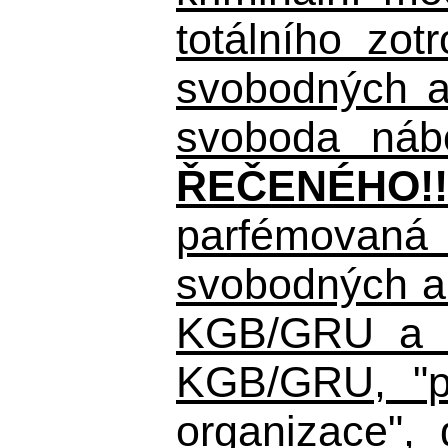
totálního zo
svobodných a 
svoboda nábo
ŘEČENÉHO!!
parfémovaná 
svobodných a 
KGB/GRU a ná
KGB/GRU,
"po
organizace", 