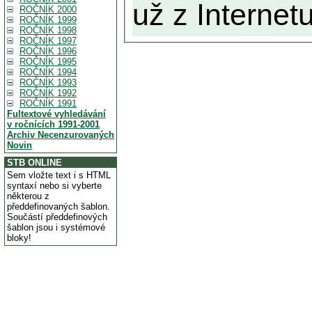
už z Internetu
ROČNÍK 2000
ROČNÍK 1999
ROČNÍK 1998
ROČNÍK 1997
ROČNÍK 1996
ROČNÍK 1995
ROČNÍK 1994
ROČNÍK 1993
ROČNÍK 1992
ROČNÍK 1991
Fultextové vyhledávání
v ročnících 1991-2001
Archiv Necenzurovaných
Novin
STB ONLINE
Sem vložte text i s HTML
syntaxí nebo si vyberte
některou z
předdefinovaných šablon.
Součástí předdefinových
šablon jsou i systémové
bloky!