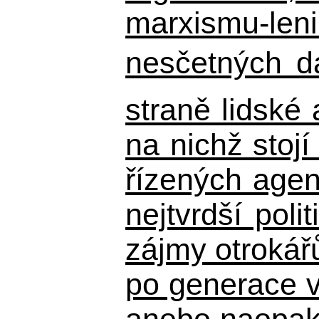
marxismu-leni
nesčetných d
straně lidské
na nichž stojí
řízených agen
nejtvrdší pol
zájmy otrokář
po generace 
anebo naopak n