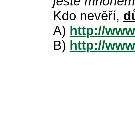
ještě mnohem 
Kdo nevěří,
d
A)
http://www
B)
http://www