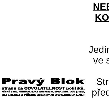
NE
KO
Jedi
ve 
St
pře