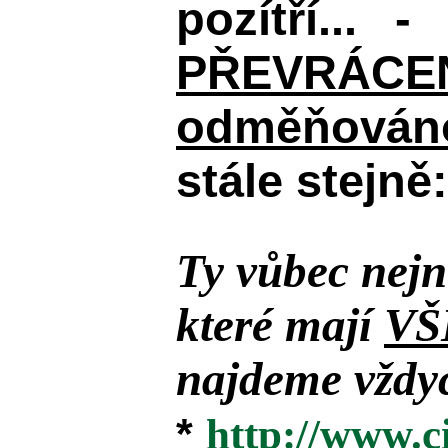
pozítří... 
PŘEVRÁCENÉM
odměňováno
stále stejně:
Ty vůbec nejn
které mají
VŠ
najdeme vždyc
*
http://www.c