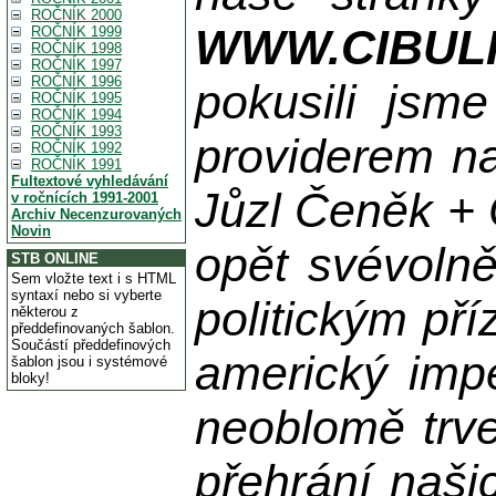
ROČNÍK 2000
WWW.CIBUL
ROČNÍK 1999
ROČNÍK 1998
ROČNÍK 1997
ROČNÍK 1996
pokusili jsme
ROČNÍK 1995
ROČNÍK 1994
ROČNÍK 1993
providerem na
ROČNÍK 1992
ROČNÍK 1991
Fultextové vyhledávání
Jůzl Čeněk + 
v ročnících 1991-2001
Archiv Necenzurovaných
Novin
opět svévolně
STB ONLINE
Sem vložte text i s HTML
syntaxí nebo si vyberte
politickým př
některou z
předdefinovaných šablon.
Součástí předdefinových
americký impe
šablon jsou i systémové
bloky!
neoblomě trvej
přehrání naši