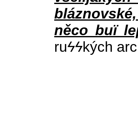
bláznovské, 
něco buï le
ru
ϟϟ
kých arc