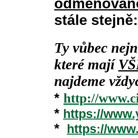
odměňováno
stále stejně:
Ty vůbec nejn
které mají
VŠ
najdeme vždyc
*
http://www.c
*
https://www
*
https://ww