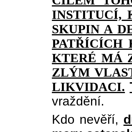
CÍLEM TOH
INSTITUCÍ,
SKUPIN A D
PATŘÍCÍCH
KTERÉ MÁ Z
ZLÝM VLAST
LIKVIDACI.
vraždění.
Kdo nevěří,
d