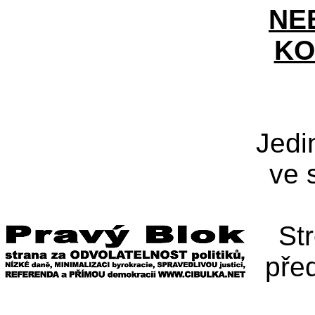
NE
KO
Jedi
ve 
St
pře