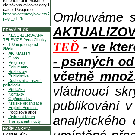
tento formulář. Musíme
dle zákona evidovat dary i
dárce. Děkujeme
Omlouváme se
https://voltepravyblok.cz/?
page_id=79
AKTUALIZOVAN
PRAVÝ BLOK
NECENZUROVANÁ
TELEVIZE Petra Cibulky
-
ve kte
TEĎ
100 nejčtenějších
článků
AKTUALITY
- psaných od
O nás
Programy
Dokumenty
včetně množs
Rozhovory
Publicistika
Duchovní a mravní
politologie
vládnoucí skr
Přihláška
Kontakty
O předsedovi
publikování 
Krajské organizace
English Versions
Podpisové akce
analytického
Diskusní fórum
Transparentni ucty
NAŠE ANKETA
Existuje Bůh?