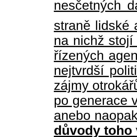
nesčetných d
straně lidské
na nichž stojí
řízených agen
nejtvrdší pol
zájmy otrokář
po generace 
anebo naopak n
důvody toho 