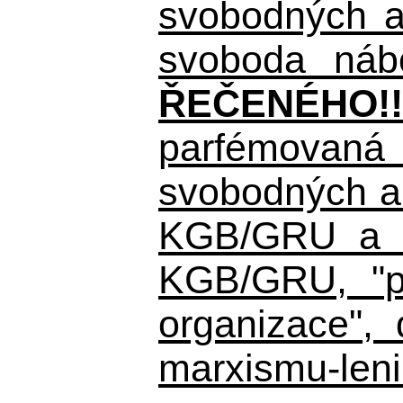
svobodných a 
svoboda nábo
ŘEČENÉHO!!
parfémovaná 
svobodných a 
KGB/GRU a ná
KGB/GRU,
"po
organizace", 
marxismu-leni