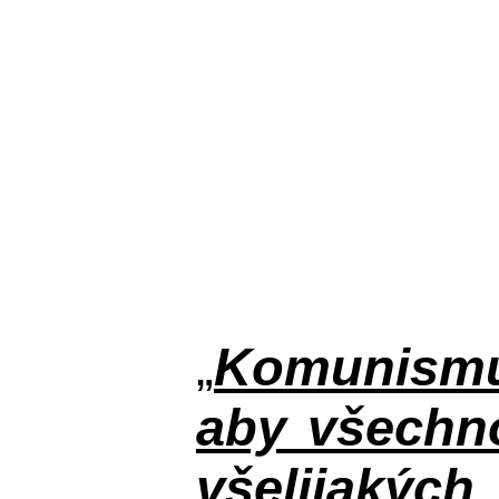
„
Komunismus
aby všechno
všelijakýc