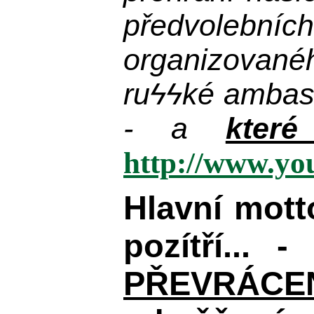
předvolebníc
organizované
ru
ϟϟ
ké ambas
- a
kter
http://www.y
Hlavní mot
pozítří... 
PŘEVRÁCENÉM