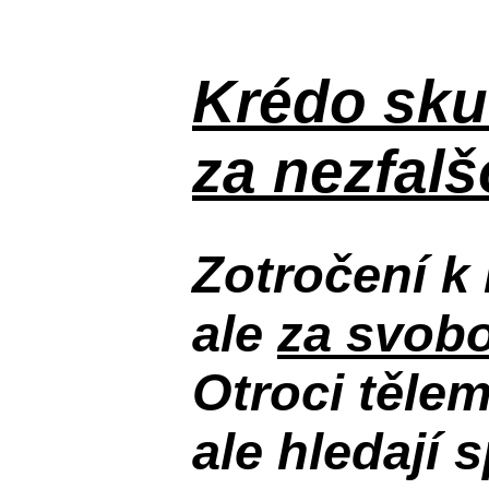
Krédo
sku
za nezfal
Zotročení k 
ale
za svobo
Otroci těle
ale hledají 