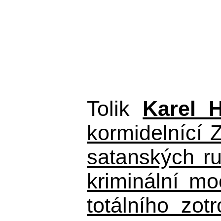
Tolik
Karel 
kormidelnící Z
satanských r
kriminální m
totálního zo