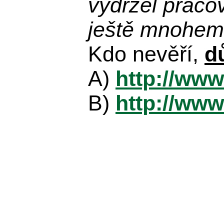
vydržel praco
ještě mnohem 
Kdo nevěří,
d
A)
http://www
B)
http://www