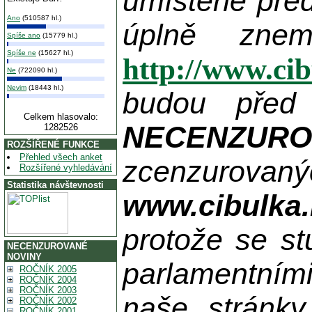
umístěné pře
Ano
(510587 hl.)
úplně zne
Spíše ano
(15779 hl.)
Spíše ne
(15627 hl.)
http://www.ci
Ne
(722090 hl.)
Nevim
(18443 hl.)
budou před
Celkem hlasovalo:
NECENZUR
1282526
ROZŠÍŘENÉ FUNKCE
Přehled všech anket
zcenzurovanýc
Rozšířené vyhledávání
Statistika návštevnosti
www.cibulka.
protože se st
NECENZUROVANÉ
NOVINY
parlamentními
ROČNÍK 2005
ROČNÍK 2004
ROČNÍK 2003
naše stránky
ROČNÍK 2002
ROČNÍK 2001