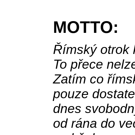
MOTTO:
Římský otrok 
To přece nelz
Zatím co říms
pouze dostatek
dnes svobodn
od rána do več