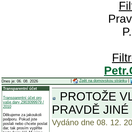
Fi
Prav
P
Fil
Petr
|
Zpět na domovskou stránku
|
Dnes je: 06. 08. 2026
Transparentní účet
PROTOŽE VLÁ
Transparentní účet pro
vaše dary 2903099979 /
PRAVDĚ JINÉ
2010
Děkujeme za jakoukoli
podporu. Pokud jste
Vydáno dne 08. 12. 20
poslali nebo chcete poslat
dar, tak prosím vyplňte