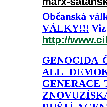
marx-satansk
Občanská válk
VÁLKY!!!
Viz
http://www.c
GENOCIDA 
ALE DEMOK
GENERACE T
ZNOVUZÍSKÁ
RUŠTÍ AGEN