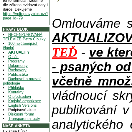
tento formulář. Musíme
dle zákona evidovat dary i
dárce. Děkujeme
https://voltepravyblok.cz/?
page_id=79
Omlouváme se
PRAVÝ BLOK
AKTUALIZOVAN
NECENZUROVANÁ
TELEVIZE Petra Cibulky
100 nejčtenějších
-
ve kte
TEĎ
článků
AKTUALITY
O nás
Programy
- psaných od
Dokumenty
Rozhovory
Publicistika
včetně množs
Duchovní a mravní
politologie
Přihláška
vládnoucí skr
Kontakty
O předsedovi
Krajské organizace
publikování 
English Versions
Podpisové akce
Diskusní fórum
Transparentni ucty
analytického
NAŠE ANKETA
Existuje Bůh?