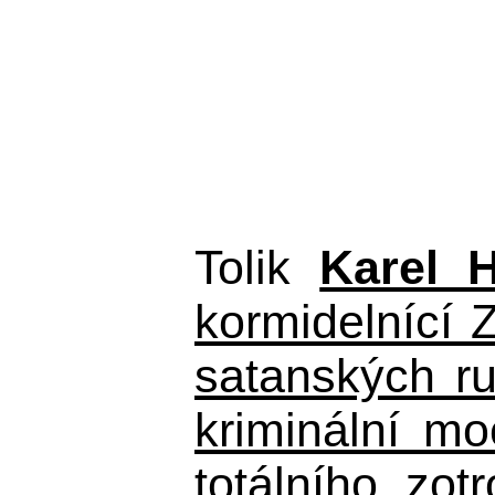
Tolik
Karel 
kormidelnící Z
satanských r
kriminální m
totálního zo