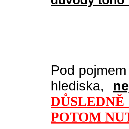
důvody toho 
Pod pojmem 
hlediska,
ne
DŮSLEDNĚ 
POTOM NUT