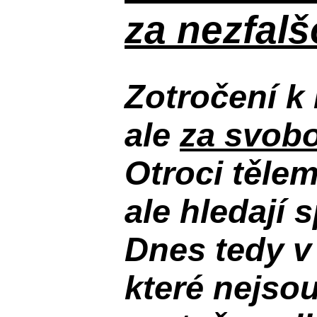
za nezfal
Zotročení k 
ale
za svobo
Otroci těle
ale hledají 
Dnes tedy v
které nejso