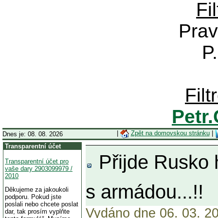
Fi
Prav
P
Fil
Petr
|
Zpět na domovskou stránku
|
Dnes je: 08. 08. 2026
Transparentní účet
Přijde Rusko h
Transparentní účet pro
vaše dary 2903099979 /
2010
s armádou...!!
Děkujeme za jakoukoli
podporu. Pokud jste
poslali nebo chcete poslat
Vydáno dne 06. 03. 20
dar, tak prosím vyplňte