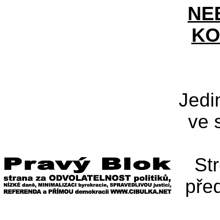
NE
KO
Jedi
ve 
St
pře