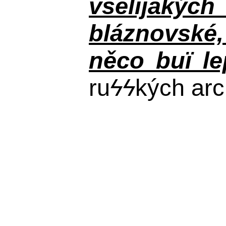
všelijakýc
bláznovské, 
něco buï le
ru
ϟϟ
kých arc