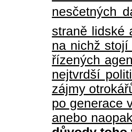
nesčetných d
straně lidské
na nichž stojí
řízených agen
nejtvrdší pol
zájmy otrokář
po generace 
anebo naopak n