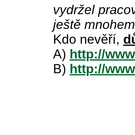
vydržel praco
ještě mnohem 
Kdo nevěří,
d
A)
http://www
B)
http://www