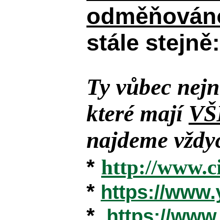
odměňováno
stále stejně:
Ty vůbec nejn
které mají
VŠ
najdeme vždyc
*
http://www.c
*
https://www
*
https://ww