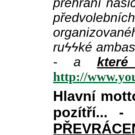
přehrání naši
předvolebníc
organizované
ru
ϟϟ
ké ambas
- a
kter
http://www.y
Hlavní mot
pozítří... 
PŘEVRÁCENÉM