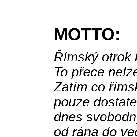
MOTTO:
Římský otrok 
To přece nelz
Zatím co říms
pouze dostatek
dnes svobodn
od rána do več