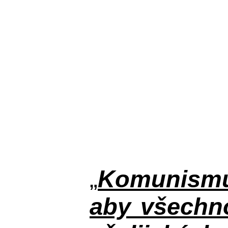
„
Komunismus
aby všechno