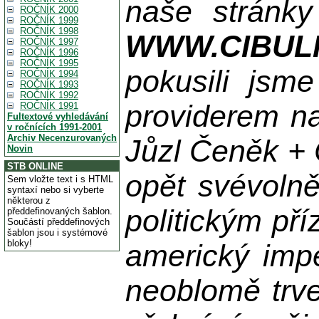
naše stránky
ROČNÍK 2000
ROČNÍK 1999
ROČNÍK 1998
WWW.CIBUL
ROČNÍK 1997
ROČNÍK 1996
ROČNÍK 1995
pokusili jsme
ROČNÍK 1994
ROČNÍK 1993
ROČNÍK 1992
providerem na
ROČNÍK 1991
Fultextové vyhledávání
v ročnících 1991-2001
Archiv Necenzurovaných
Jůzl Čeněk + 
Novin
STB ONLINE
opět svévolně
Sem vložte text i s HTML
syntaxí nebo si vyberte
některou z
politickým př
předdefinovaných šablon.
Součástí předdefinových
šablon jsou i systémové
bloky!
americký impe
neoblomě trvej