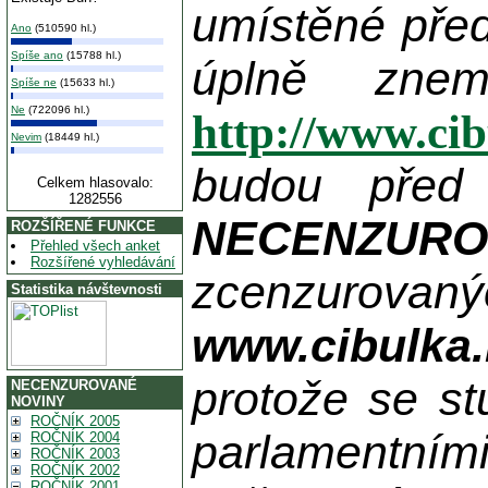
umístěné pře
Ano
(510590 hl.)
Spíše ano
(15788 hl.)
úplně zne
Spíše ne
(15633 hl.)
Ne
(722096 hl.)
http://www.ci
Nevim
(18449 hl.)
budou před
Celkem hlasovalo:
1282556
NECENZUR
ROZŠÍŘENÉ FUNKCE
Přehled všech anket
Rozšířené vyhledávání
zcenzurovanýc
Statistika návštevnosti
www.cibulka.
protože se st
NECENZUROVANÉ
NOVINY
ROČNÍK 2005
parlamentními
ROČNÍK 2004
ROČNÍK 2003
ROČNÍK 2002
ROČNÍK 2001