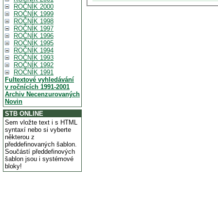
ROČNÍK 2000
ROČNÍK 1999
ROČNÍK 1998
ROČNÍK 1997
ROČNÍK 1996
ROČNÍK 1995
ROČNÍK 1994
ROČNÍK 1993
ROČNÍK 1992
ROČNÍK 1991
Fultextové vyhledávání
v ročnících 1991-2001
Archiv Necenzurovaných
Novin
STB ONLINE
Sem vložte text i s HTML
syntaxí nebo si vyberte
některou z
předdefinovaných šablon.
Součástí předdefinových
šablon jsou i systémové
bloky!