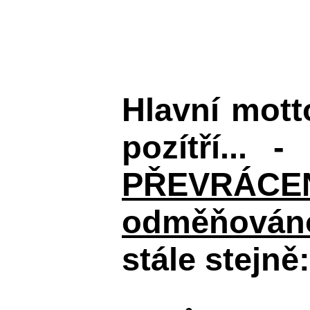
Hlavní mot
pozítří... 
PŘEVRÁCENÉM
odměňováno
stále stejně: