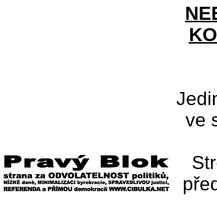
NE
KO
Jedi
ve 
St
pře