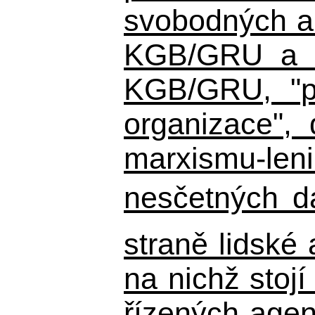
svobodných a 
KGB/GRU a ná
KGB/GRU,
"po
organizace", 
marxismu-leni
nesčetných d
straně lidské
na nichž stojí
řízených agen