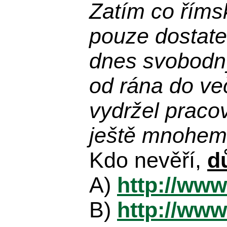
Zatím co říms
pouze dostatek
dnes svobodn
od rána do več
vydržel praco
ještě mnohem 
Kdo nevěří,
d
A)
http://www
B)
http://www