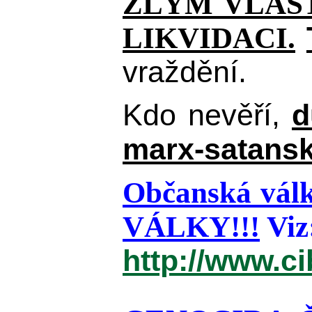
ZLÝM VLAST
LIKVIDACI.
vraždění.
Kdo nevěří,
d
marx-satansk
Občanská válk
VÁLKY!!!
Viz
http://www.c