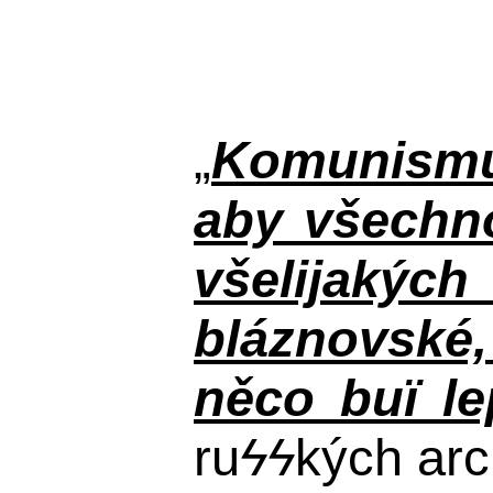
„
Komunismus
aby všechno
všelijakýc
bláznovské, 
něco buï le
ru
ϟϟ
kých arc