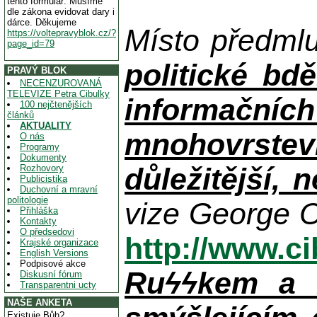
tento formulář. Musíme
dle zákona evidovat dary i
dárce. Děkujeme
Místo předml
https://voltepravyblok.cz/?
page_id=79
politické bdě
PRAVÝ BLOK
NECENZUROVANÁ
TELEVIZE Petra Cibulky
informačníc
100 nejčtenějších
článků
AKTUALITY
mnohovrstev
O nás
Programy
Dokumenty
důležitější, 
Rozhovory
Publicistika
Duchovní a mravní
politologie
vize George O
Přihláška
Kontakty
O předsedovi
http://www.c
Krajské organizace
English Versions
Podpisové akce
Ruϟϟkem a n
Diskusní fórum
Transparentni ucty
NAŠE ANKETA
Existuje Bůh?