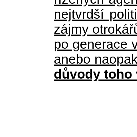
nejtvrdší pol
zájmy otrokář
po generace 
anebo naopak n
důvody toho 