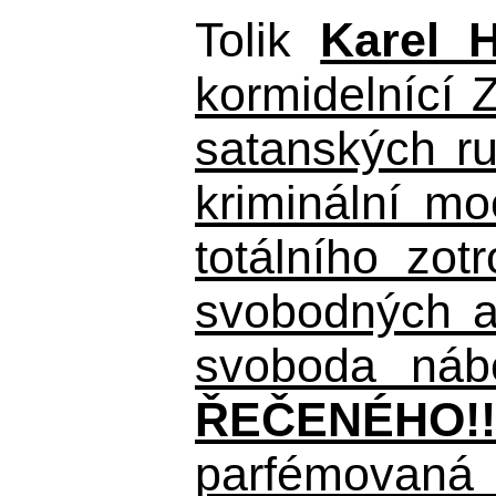
Tolik
Karel 
kormidelnící Z
satanských r
kriminální m
totálního zo
svobodných a 
svoboda nábo
ŘEČENÉHO!!
parfémovaná 