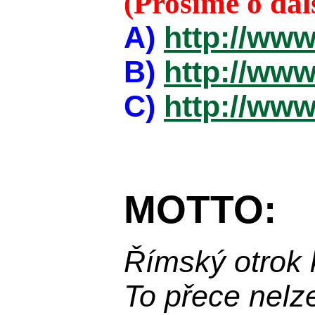
(Prosíme o da
A)
http://www
B)
http://www
C)
http://www
MOTTO:
Římský otrok 
To přece nelz