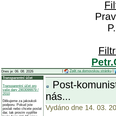
Fi
Prav
P
Fil
Petr
|
Zpět na domovskou stránku
|
Dnes je: 06. 08. 2026
Transparentní účet
Post-komunisti
Transparentní účet pro
vaše dary 2903099979 /
nás...
2010
Děkujeme za jakoukoli
podporu. Pokud jste
Vydáno dne 14. 03. 20
poslali nebo chcete poslat
dar, tak prosím vyplňte