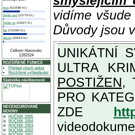
smýšlejícím
Ano
(510586 hl.)
vidíme všude
Spíše ano
(15778 hl.)
Spíše ne
(15627 hl.)
Důvody jsou v
Ne
(722090 hl.)
Nevim
(18443 hl.)
UNIKÁTNÍ SVĚDECTVÍ ZE SOUČASNOSTI: PŘEDSEDA VLASTIZRÁDNÉ VLÁDY KGB MIMOŘÁDNĚ DETAILNĚ O
Celkem hlasovalo:
1282524
ULTRA KRI
ROZŠÍŘENÉ FUNKCE
Přehled všech anket
Rozšířené vyhledávání
POSTIŽEN
, T
Statistika návštevnosti
PRO KATEGORII TĚCH VŮBEC NEJVYŠŠÍC
NECENZUROVANÉ
ZDE
htt
NOVINY
ROČNÍK 2005
ROČNÍK 2004
videodokument
ROČNÍK 2003
ROČNÍK 2002
ROČNÍK 2001