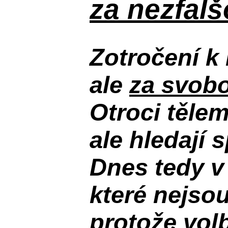
za nezfal
Zotročení k 
ale
za svobo
Otroci těle
ale hledají 
Dnes tedy v
které nejso
protože volb