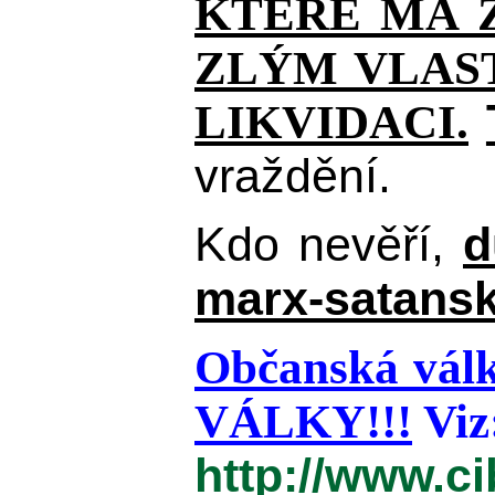
KTERÉ MÁ Z
ZLÝM VLAST
LIKVIDACI.
vraždění.
Kdo nevěří,
d
marx-satansk
Občanská válk
VÁLKY!!!
Viz
http://www.c