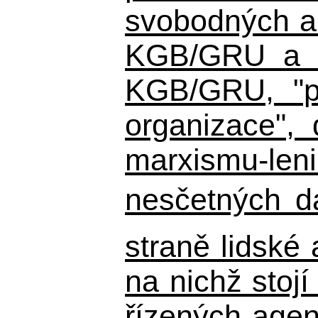
svobodných a 
KGB/GRU a ná
KGB/GRU,
"po
organizace", 
marxismu-leni
nesčetných d
straně lidské
na nichž stojí
řízených agen