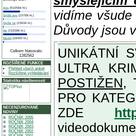
smýšlejícím
Ano
(510594 hl.)
vidíme všude
Spíše ano
(15788 hl.)
Spíše ne
(15634 hl.)
Důvody jsou v
Ne
(722096 hl.)
Nevim
(18450 hl.)
UNIKÁTNÍ SVĚDECTVÍ ZE SOUČASNOSTI: PŘEDSEDA VLASTIZRÁDNÉ VLÁDY KGB MIMOŘÁDNĚ DETAILNĚ O
Celkem hlasovalo:
1282562
ULTRA KRI
ROZŠÍŘENÉ FUNKCE
Přehled všech anket
Rozšířené vyhledávání
POSTIŽEN
, T
Statistika návštevnosti
PRO KATEGORII TĚCH VŮBEC NEJVYŠŠÍC
NECENZUROVANÉ
ZDE
htt
NOVINY
ROČNÍK 2005
ROČNÍK 2004
videodokument
ROČNÍK 2003
ROČNÍK 2002
ROČNÍK 2001