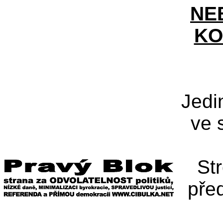
NE
KO
Jedi
ve 
St
pře