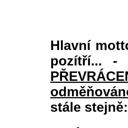
Hlavní mot
pozítří... 
PŘEVRÁCENÉM
odměňováno
stále stejně: