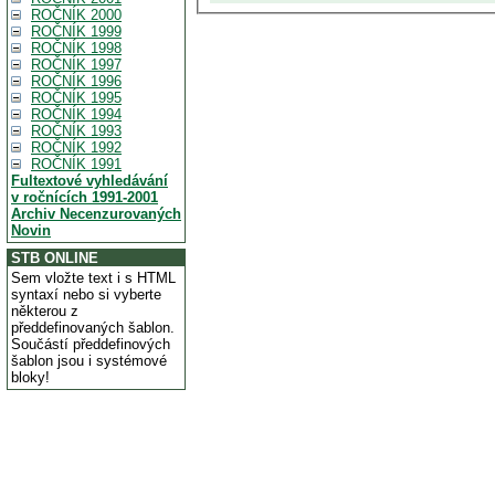
ROČNÍK 2000
ROČNÍK 1999
ROČNÍK 1998
ROČNÍK 1997
ROČNÍK 1996
ROČNÍK 1995
ROČNÍK 1994
ROČNÍK 1993
ROČNÍK 1992
ROČNÍK 1991
Fultextové vyhledávání
v ročnících 1991-2001
Archiv Necenzurovaných
Novin
STB ONLINE
Sem vložte text i s HTML
syntaxí nebo si vyberte
některou z
předdefinovaných šablon.
Součástí předdefinových
šablon jsou i systémové
bloky!