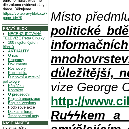
tento formulář. Musíme
dle zákona evidovat dary i
dárce. Děkujeme
Místo předml
https://voltepravyblok.cz/?
page_id=79
politické bdě
PRAVÝ BLOK
NECENZUROVANÁ
TELEVIZE Petra Cibulky
informačníc
100 nejčtenějších
článků
AKTUALITY
mnohovrstev
O nás
Programy
Dokumenty
důležitější, 
Rozhovory
Publicistika
Duchovní a mravní
politologie
vize George O
Přihláška
Kontakty
O předsedovi
http://www.c
Krajské organizace
English Versions
Podpisové akce
Ruϟϟkem a n
Diskusní fórum
Transparentni ucty
NAŠE ANKETA
Existuje Bůh?