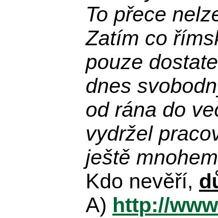
To přece nelz
Zatím co říms
pouze dostatek
dnes svobodn
od rána do več
vydržel praco
ještě mnohem 
Kdo nevěří,
d
A)
http://www