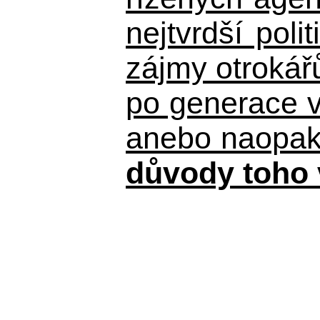
nejtvrdší pol
zájmy otrokář
po generace 
anebo naopak n
důvody toho 