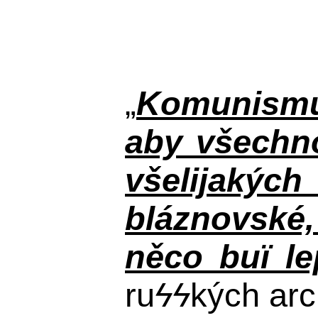
„
Komunismus
aby všechno
všelijakýc
bláznovské, 
něco buï le
ru
ϟϟ
kých arc