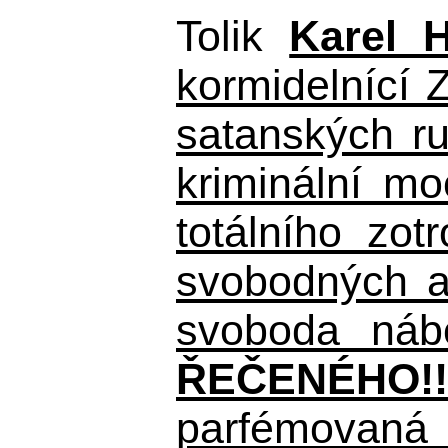
Tolik
Karel 
kormidelnící Z
satanských r
kriminální m
totálního zo
svobodných a 
svoboda nábo
ŘEČENÉHO!!
parfémovaná 