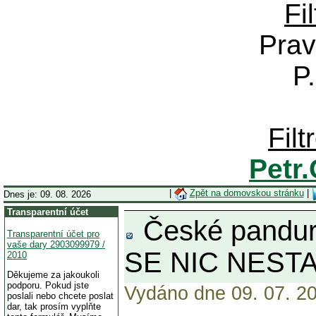
Fi
Prav
P
Fil
Petr
|
Zpět na domovskou stránku
|
Dnes je: 09. 08. 2026
Transparentní účet
České pandury
Transparentní účet pro
vaše dary 2903099979 /
SE NIC NESTA
2010
Děkujeme za jakoukoli
podporu. Pokud jste
Vydáno dne 09. 07. 20
poslali nebo chcete poslat
dar, tak prosím vyplňte