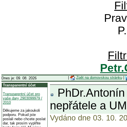
Fi
Prav
P
Fil
Petr
|
Zpět na domovskou stránku
|
Dnes je: 09. 08. 2026
Transparentní účet
PhDr.Antonín 
Transparentní účet pro
vaše dary 2903099979 /
nepřátele a U
2010
Děkujeme za jakoukoli
podporu. Pokud jste
Vydáno dne 03. 10. 20
poslali nebo chcete poslat
dar, tak prosím vyplňte