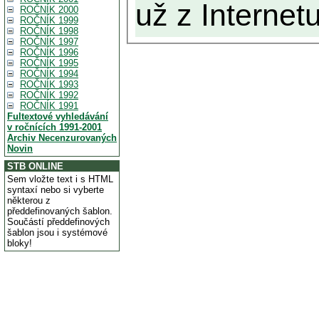
už z Internetu
ROČNÍK 2000
ROČNÍK 1999
ROČNÍK 1998
ROČNÍK 1997
ROČNÍK 1996
ROČNÍK 1995
ROČNÍK 1994
ROČNÍK 1993
ROČNÍK 1992
ROČNÍK 1991
Fultextové vyhledávání
v ročnících 1991-2001
Archiv Necenzurovaných
Novin
STB ONLINE
Sem vložte text i s HTML
syntaxí nebo si vyberte
některou z
předdefinovaných šablon.
Součástí předdefinových
šablon jsou i systémové
bloky!