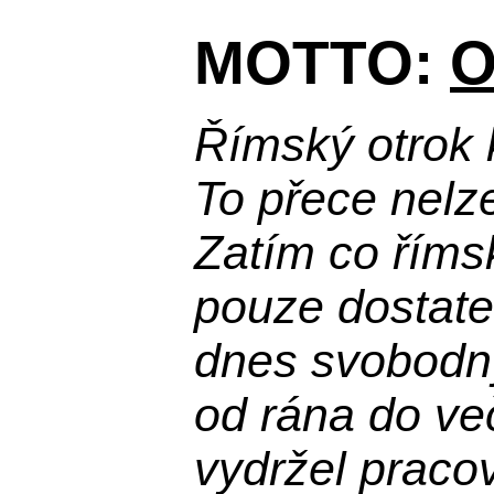
MOTTO:
O
Římský otrok 
To přece nelz
Zatím co říms
pouze dostatek
dnes svobodn
od rána do več
vydržel praco