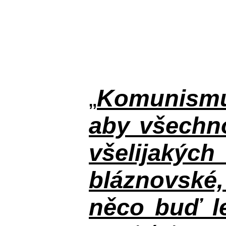
„
Komunismus
aby všechno
všelijakýc
bláznovské, 
něco buď le