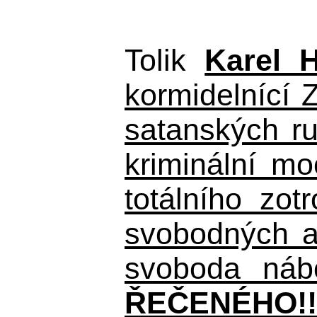
Tolik
Karel 
kormidelnící Z
satanských r
kriminální m
totálního zo
svobodných a 
svoboda nábo
ŘEČENÉHO!!