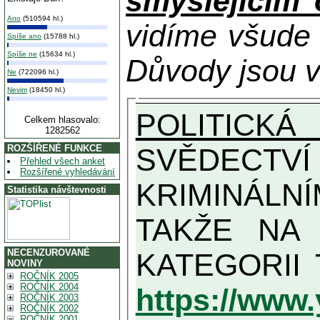
smýšlejícím
Ano
(510594 hl.)
vidíme všude
Spíše ano
(15788 hl.)
Spíše ne
(15634 hl.)
Důvody jsou v
Ne
(722096 hl.)
Nevim
(18450 hl.)
POLITICKÁ
Celkem hlasovalo:
1282562
SVĚDECTVÍ Z
ROZŠÍŘENÉ FUNKCE
Přehled všech anket
Rozšířené vyhledávání
KRIMINÁLN
Statistika návštevnosti
TAKŽE NA MAXIMÁLNÍ MOŽN
NECENZUROVANÉ
NOVINY
ROČNÍK 2005
ROČNÍK 2004
https://www
ROČNÍK 2003
ROČNÍK 2002
ROČNÍK 2001