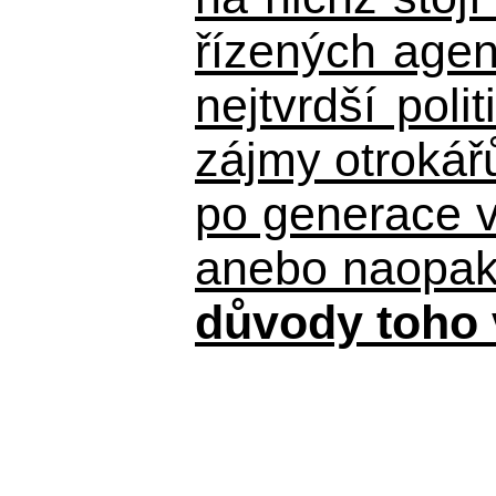
řízených agen
nejtvrdší pol
zájmy otrokář
po generace 
anebo naopak n
důvody toho 