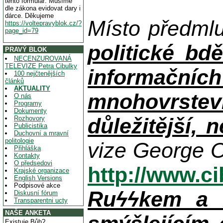
tento formulář. Musíme
dle zákona evidovat dary i
dárce. Děkujeme
Místo předml
https://voltepravyblok.cz/?
page_id=79
politické bdě
PRAVÝ BLOK
NECENZUROVANÁ
TELEVIZE Petra Cibulky
informačníc
100 nejčtenějších
článků
AKTUALITY
mnohovrstev
O nás
Programy
Dokumenty
důležitější, 
Rozhovory
Publicistika
Duchovní a mravní
politologie
vize George O
Přihláška
Kontakty
O předsedovi
http://www.c
Krajské organizace
English Versions
Podpisové akce
Ruϟϟkem a n
Diskusní fórum
Transparentni ucty
NAŠE ANKETA
Existuje Bůh?