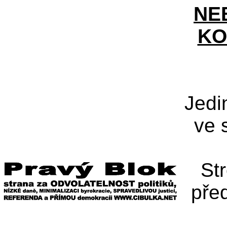
NE
KO
Jedi
ve 
St
pře