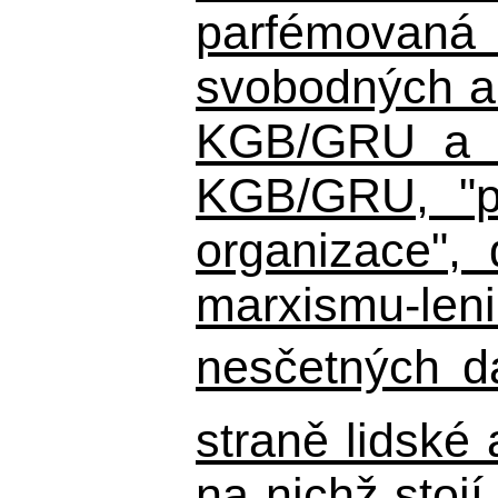
parfémovaná 
svobodných a 
KGB/GRU a ná
KGB/GRU,
"po
organizace", 
marxismu-leni
nesčetných d
straně lidské
na nichž stojí