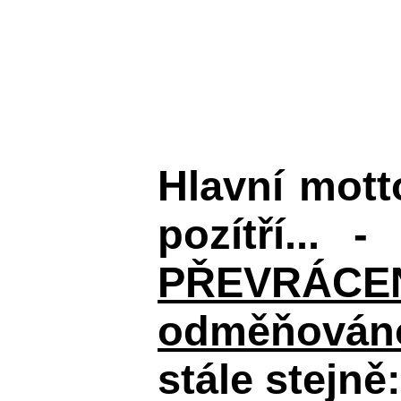
Hlavní mot
pozítří... 
PŘEVRÁCENÉM
odměňováno
stále stejně: