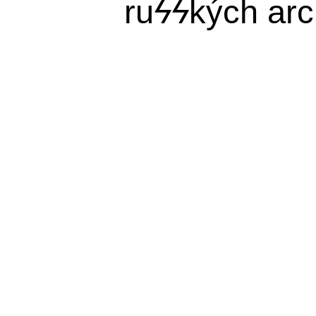
ru
ϟϟ
kých arc