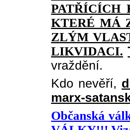
PATŘÍCÍCH
KTERÉ MÁ Z
ZLÝM VLAST
LIKVIDACI.
vraždění.
Kdo nevěří,
d
marx-satansk
Občanská válk
VÁLKY!!!
Viz