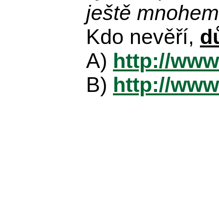
ještě mnohem 
Kdo nevěří,
d
A)
http://www
B)
http://www