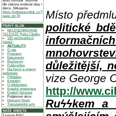
tento formulář. Musíme
dle zákona evidovat dary i
dárce. Děkujeme
Místo předml
https://voltepravyblok.cz/?
page_id=79
politické bdě
PRAVÝ BLOK
NECENZUROVANÁ
TELEVIZE Petra Cibulky
informačníc
100 nejčtenějších
článků
AKTUALITY
mnohovrstev
O nás
Programy
Dokumenty
důležitější, 
Rozhovory
Publicistika
Duchovní a mravní
politologie
vize George O
Přihláška
Kontakty
O předsedovi
http://www.c
Krajské organizace
English Versions
Podpisové akce
Ruϟϟkem a n
Diskusní fórum
Transparentni ucty
NAŠE ANKETA
Existuje Bůh?