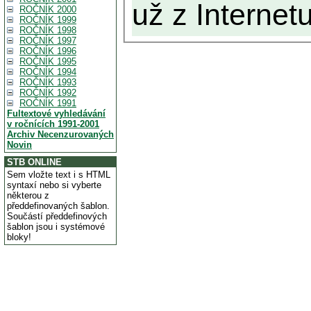
už z Internetu
ROČNÍK 2000
ROČNÍK 1999
ROČNÍK 1998
ROČNÍK 1997
ROČNÍK 1996
ROČNÍK 1995
ROČNÍK 1994
ROČNÍK 1993
ROČNÍK 1992
ROČNÍK 1991
Fultextové vyhledávání
v ročnících 1991-2001
Archiv Necenzurovaných
Novin
STB ONLINE
Sem vložte text i s HTML
syntaxí nebo si vyberte
některou z
předdefinovaných šablon.
Součástí předdefinových
šablon jsou i systémové
bloky!