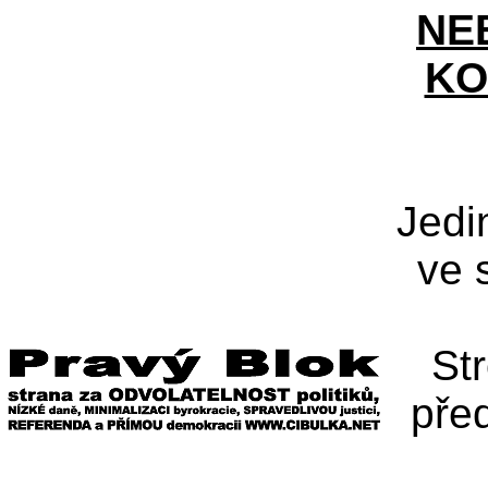
NE
KO
Jedi
ve 
St
pře