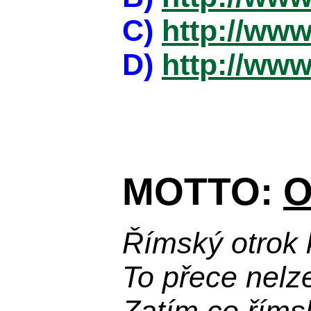
C)
http://www
D)
http://www
MOTTO:
O
Římský otrok 
To přece nelz