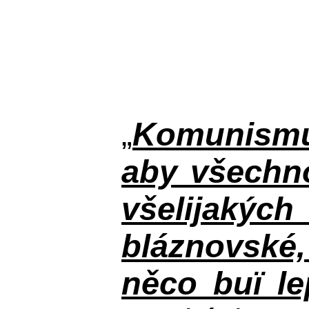
„
Komunismus
aby všechno
všelijakýc
bláznovské, 
něco buï le