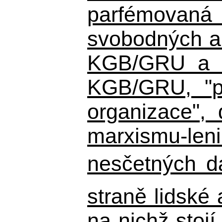
parfémovaná 
svobodných a 
KGB/GRU a ná
KGB/GRU,
"po
organizace", 
marxismu-leni
nesčetných d
straně lidské
na nichž stojí