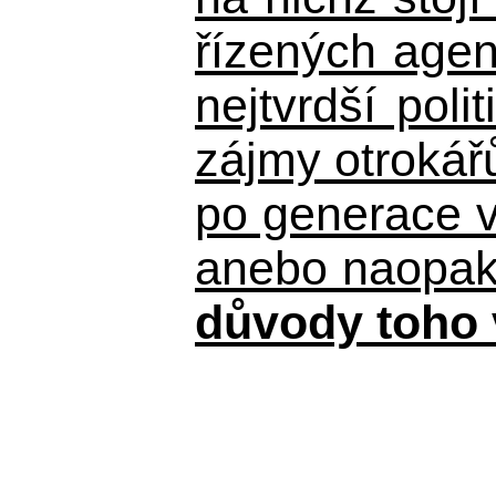
řízených agen
nejtvrdší pol
zájmy otrokář
po generace 
anebo naopak n
důvody toho 