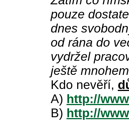
Zatím co říms
pouze dostatek
dnes svobodn
od rána do več
vydržel praco
ještě mnohem 
Kdo nevěří,
d
A)
http://www
B)
http://www