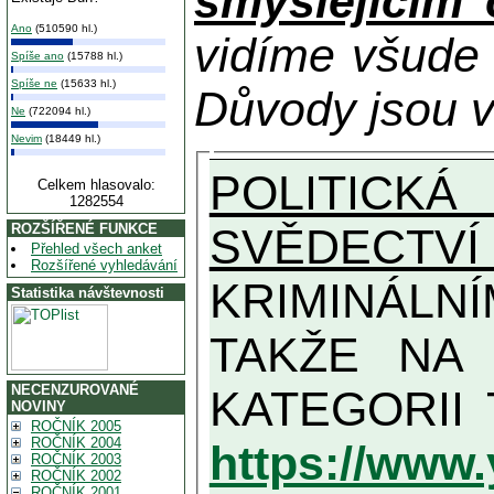
smýšlejícím
Ano
(510590 hl.)
vidíme všude
Spíše ano
(15788 hl.)
Spíše ne
(15633 hl.)
Důvody jsou v
Ne
(722094 hl.)
Nevim
(18449 hl.)
POLITICKÁ
Celkem hlasovalo:
1282554
SVĚDECTVÍ
ROZŠÍŘENÉ FUNKCE
Přehled všech anket
Rozšířené vyhledávání
KRIMINÁLN
Statistika návštevnosti
TAKŽE NA MAXIMÁLNÍ MOŽN
NECENZUROVANÉ
NOVINY
ROČNÍK 2005
ROČNÍK 2004
https://www
ROČNÍK 2003
ROČNÍK 2002
ROČNÍK 2001