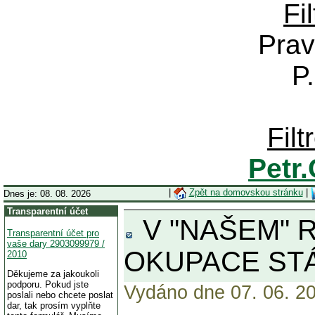
Fi
Prav
P
Fil
Petr
|
Zpět na domovskou stránku
|
Dnes je: 08. 08. 2026
Transparentní účet
V "NAŠEM" 
Transparentní účet pro
vaše dary 2903099979 /
OKUPACE STÁL
2010
Děkujeme za jakoukoli
podporu. Pokud jste
Vydáno dne 07. 06. 20
poslali nebo chcete poslat
dar, tak prosím vyplňte