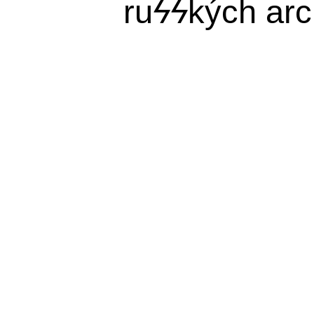
ru
ϟϟ
kých arc