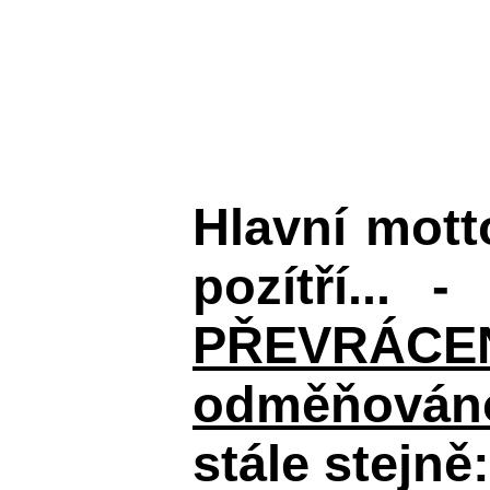
Hlavní mot
pozítří... 
PŘEVRÁCENÉM
odměňováno
stále stejně: