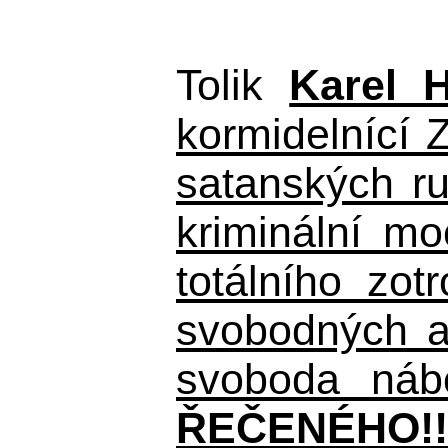
Tolik
Karel 
kormidelnící Z
satanských r
kriminální m
totálního zo
svobodných a 
svoboda nábo
ŘEČENÉHO!!