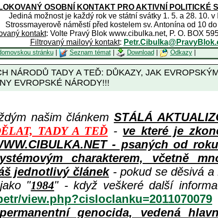
OKOVANÝ OSOBNÍ KONTAKT PRO AKTIVNÍ POLITICKÉ 
Jediná možnost je každý rok ve státní svátky 1. 5. a 28. 10. v
Strossmayerově náměstí před kostelem sv. Antonína od 10 do
rovaný kontakt
: Volte Pravý Blok www.cibulka.net, P. O. BOX 59
Filtrovaný mailový kontakt
:
Petr.Cibulka@PravyBlok.
domovskou stránku
|
Seznam témat
|
Download
|
Odkazy
|
 NÁRODŮ TADY A TEĎ: DŮKAZY, JAK EVROPSKÝMI
NY EVROPSKÉ NÁRODY!!!
aždým našim článkem
STÁLÁ AKTUALIZOV
-
ve které je zkon
ĚLAT, TADY A TEĎ
WWW.CIBULKA.NET - psaných od roku 1
ystémovým charakterem, včetně množ
áš jednotlivý článek
- pokud se děsivá a
jako "
" - když veškeré další inform
1984
/petr/view.php?cisloclanku=2011070079
permanentní genocida, vedená hlav