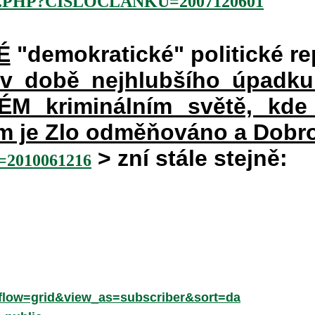
.PHP?CISLOCLANKU=2007120601
É
"demokratické" politické re
 v době nejhlubšího úpadku
 kriminálním světě, kde 
rém je Zlo odměňováno a Dobr
> zní stále stejně:
2010061216
low=grid&view_as=subscriber&sort=da