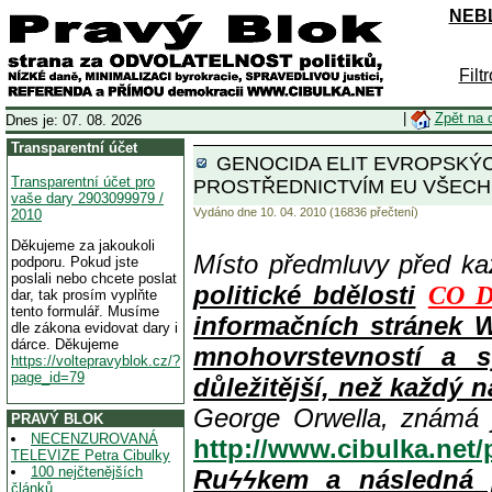
NEBL
Filt
|
Zpět na 
Dnes je: 07. 08. 2026
Transparentní účet
GENOCIDA ELIT EVROPSKÝCH
Transparentní účet pro
PROSTŘEDNICTVÍM EU VŠECH
vaše dary 2903099979 /
Vydáno dne 10. 04. 2010 (16836 přečtení)
2010
Děkujeme za jakoukoli
Místo předmluvy před k
podporu. Pokud jste
poslali nebo chcete poslat
politické bdělosti
CO D
dar, tak prosím vyplňte
tento formulář. Musíme
informačních stránek 
dle zákona evidovat dary i
dárce. Děkujeme
mnohovrstevností a s
https://voltepravyblok.cz/?
page_id=79
důležitější, než každý n
George Orwella, známá 
PRAVÝ BLOK
NECENZUROVANÁ
http://www.cibulka.net
TELEVIZE Petra Cibulky
100 nejčtenějších
Ruϟϟkem a následná 
článků