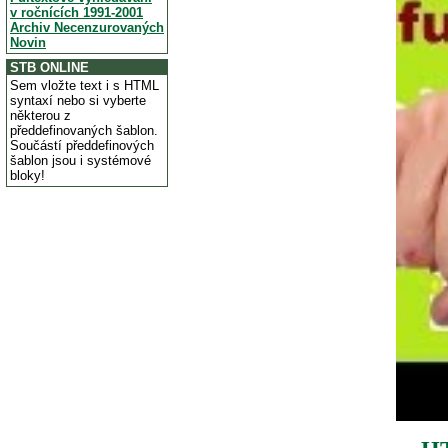
v ročnících 1991-2001
Archiv Necenzurovaných
Novin
STB ONLINE
Sem vložte text i s HTML
syntaxí nebo si vyberte
některou z
předdefinovaných šablon.
Součástí předdefinových
šablon jsou i systémové
bloky!