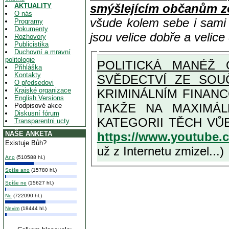
smýšlejícím občanům z
AKTUALITY
O nás
všude kolem sebe i sam
Programy
Dokumenty
jsou velice dobře a velic
Rozhovory
Publicistika
Duchovní a mravní
politologie
POLITICKÁ MANÉŽ 
Přihláška
Kontakty
SVĚDECTVÍ ZE SOU
O předsedovi
Krajské organizace
KRIMINÁLNÍM FINAN
English Versions
TAKŽE NA MAXIMÁLNÍ MOŽNOU MÍRU OSVĚDČENÁ V
Podpisové akce
Diskusní fórum
Transparentni ucty
https://www.youtube
NAŠE ANKETA
Existuje Bůh?
už z Internetu zmizel...)
Ano
(510588 hl.)
Spíše ano
(15780 hl.)
Spíše ne
(15627 hl.)
Ne
(722090 hl.)
Nevim
(18444 hl.)