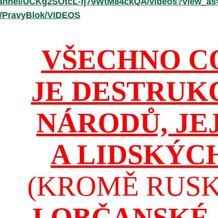
hannel/UCKg2SOtcL-fj79WtM84ckQA/videos?view_as
r/PravyBlok/VIDEOS
VŠECHNO C
JE DESTRUK
NÁRODŮ, JE
A LIDSKÝC
(KROMĚ RUSKA
I OBČANSKÉ