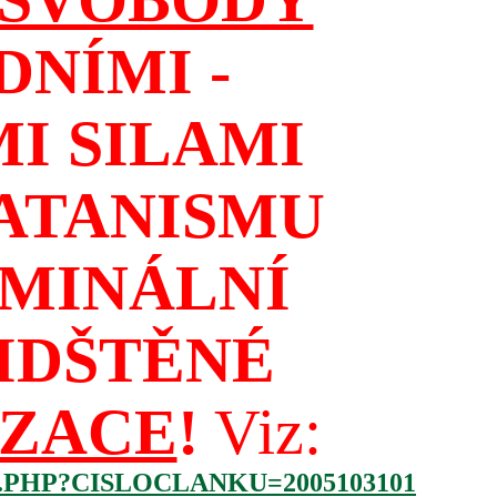
NÍMI -
I SILAMI
ATANISMU
IMINÁLNÍ
IDŠTĚNÉ
IZACE
!
Viz:
.PHP?CISLOCLANKU=2005103101