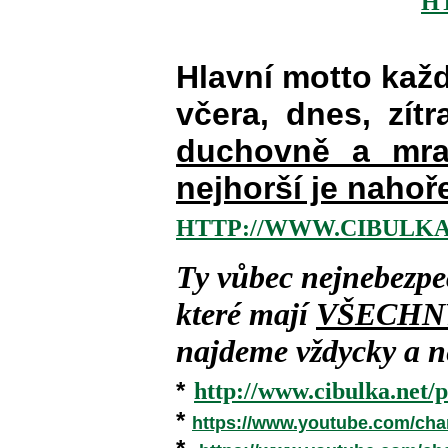
H
Hlavní motto kaž
včera, dnes, zítr
duchovně a mra
nejhorší je nahoř
HTTP://WWW.CIBULKA
Ty vůbec nejnebezpe
které mají
VŠECHN
najdeme vždycky a ne
*
http://www.cibulka.net/p
*
https://www.youtube.com/ch