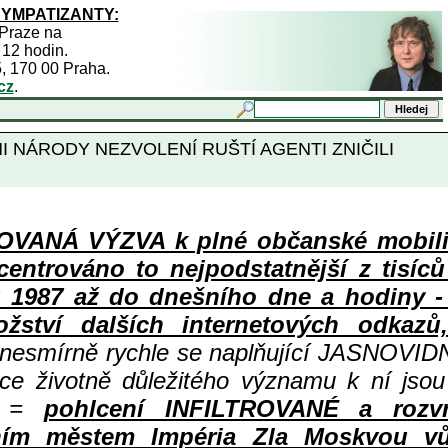
SYMPATIZANTY:
 Praze na
 12 hodin.
5, 170 00 Praha.
cz
.
 NÁRODY NEZVOLENÍ RUŠTÍ AGENTI ZNIČILI
ANÁ VÝZVA k plné občanské mobiliza
centrováno to nejpodstatnější z tisíc
987 až do dnešního dne a hodiny - a
ství dalších internetových odkazů,
 nesmírně rychle se naplňující JASNOVID
ace životně důležitého významu k ní jsou
=
pohlcení INFILTROVANÉ a rozv
ním městem Impéria Zla Moskvou vů