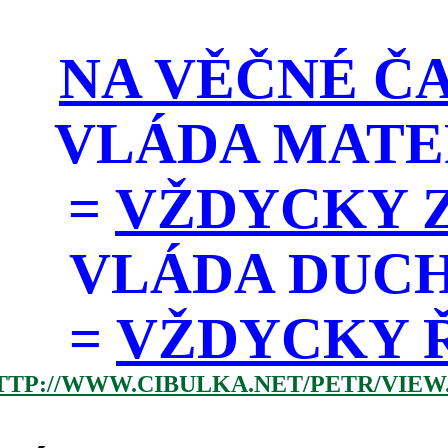
NA VĚČNÉ ČA
VLÁDA MATE
=
VŽDYCKY Z
VLÁDA DUC
=
VŽDYCKY ŘÁD
TTP://WWW.CIBULKA.NET/PETR/VIEW