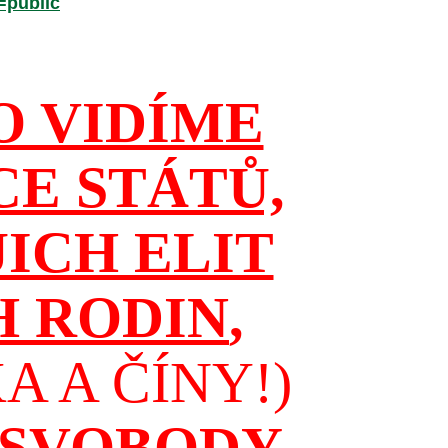
=public
O VIDÍME
CE STÁTŮ,
JICH ELIT
H RODIN
,
 A ČÍNY!)
 SVOBODY