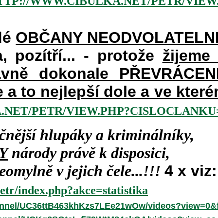
TTP://WWW.CIBULKA.NET/PETR/VIEW
dé
OBČANY NEODVOLATELN
a, pozítří... - protože
žijeme
vně dokonale PŘEVRÁCENÉM
e a to nejlepší dole a ve kte
.NET/PETR/VIEW.PHP?CISLOCLANKU=
čnější hlupáky a kriminálníky,
Y
národy právě k disposici,
omylně v jejich čele...!!!
4 x viz:
etr/index.php?akce=statistika
annel/UC36ttB463khKzs7LEe21wOw/videos?view=0&f