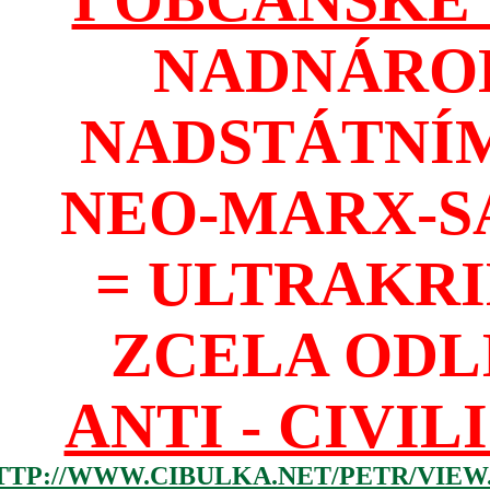
NADNÁROD
NADSTÁTNÍM
NEO-MARX-S
= ULTRAKR
ZCELA ODL
ANTI - CIVIL
TTP://WWW.CIBULKA.NET/PETR/VIEW