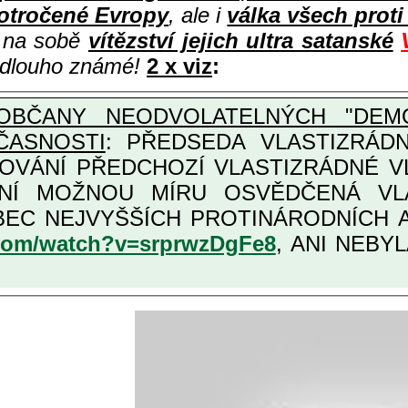
otročené Evropy
, ale i
válka všech prot
i na sobě
vítězství jejich ultra satanské
e dlouho známé!
2 x viz
:
OBČANY NEODVOLATELNÝCH "DEMO
ČASNOSTI
: PŘEDSEDA VLASTIZRÁDNÉ VLÁD
COVÁNÍ PŘEDCHOZÍ VLASTIZRÁDNÉ 
LASTIZRÁDNÁ ČESKÁ "AMNESTIE", URČENÁ PRO
KATEGORII TĚCH VŮBEC NEJVYŠŠÍCH PRO
.com/watch?v=srprwzDgFe8
, ANI NEBYL