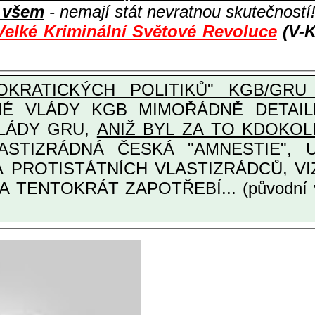
i všem
- nemají stát nevratnou skutečností
Velké Kriminální Světové Revoluce
(V-K
KRATICKÝCH POLITIKŮ" KGB/GRU 
Y KGB MIMOŘÁDNĚ DETAILNĚ O ULTRA
VLÁDY GRU,
ANIŽ BYL ZA TO KDOKOL
TINÁRODNÍCH A PROTISTÁTNÍCH VLASTIZRÁDCŮ
A TENTOKRÁT ZAPOTŘEBÍ... (původní 