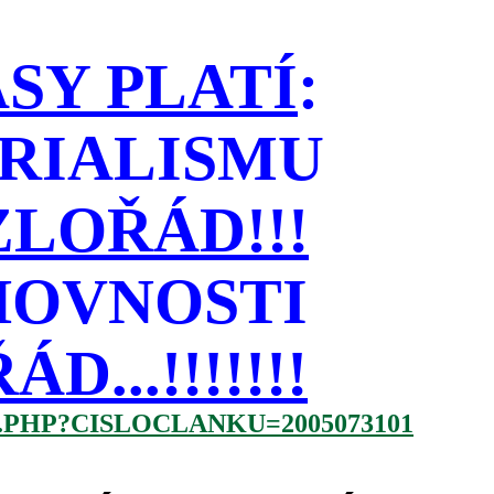
SY PLATÍ
:
RIALISMU
LOŘÁD!!!
HOVNOSTI
...!!!!!!!
.PHP?CISLOCLANKU=2005073101