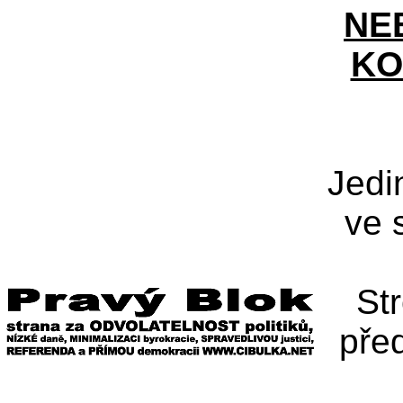
NE
KO
Jedi
ve 
St
pře