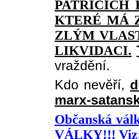
PATŘÍCÍCH
KTERÉ MÁ Z
ZLÝM VLAST
LIKVIDACI.
vraždění.
Kdo nevěří,
d
marx-satansk
Občanská válk
VÁLKY!!!
Viz