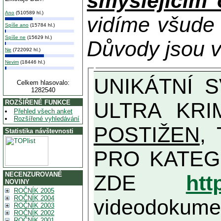
smýšlejícím
Ano
(510589 hl.)
vidíme všude
Spíše ano
(15784 hl.)
Spíše ne
(15629 hl.)
Důvody jsou v
Ne
(722092 hl.)
Nevim
(18446 hl.)
UNIKÁTNÍ SVĚDECTVÍ ZE SOUČASNOSTI: PŘEDSEDA VLASTIZRÁDNÉ VLÁDY KGB MIMOŘÁDNĚ DETAILNĚ O
Celkem hlasovalo:
1282540
ULTRA KRI
ROZŠÍŘENÉ FUNKCE
Přehled všech anket
Rozšířené vyhledávání
POSTIŽEN
, T
Statistika návštevnosti
PRO KATEGORII TĚCH VŮBEC NEJVYŠŠÍC
NECENZUROVANÉ
ZDE
htt
NOVINY
ROČNÍK 2005
ROČNÍK 2004
videodokument
ROČNÍK 2003
ROČNÍK 2002
ROČNÍK 2001