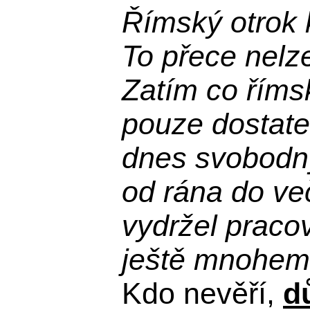
Římský otrok 
To přece nelz
Zatím co říms
pouze dostatek
dnes svobodn
od rána do več
vydržel praco
ještě mnohem 
Kdo nevěří,
d