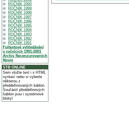
ROČNÍK 2000
ROČNÍK 1999
ROČNÍK 1998
ROČNÍK 1997
ROČNÍK 1996
ROČNÍK 1995
ROČNÍK 1994
ROČNÍK 1993
ROČNÍK 1992
ROČNÍK 1991
Fultextové vyhledávání
v ročnících 1991-2001
Archiv Necenzurovaných
Novin
STB ONLINE
Sem vložte text i s HTML
syntaxí nebo si vyberte
některou z
předdefinovaných šablon.
Součástí předdefinových
šablon jsou i systémové
bloky!