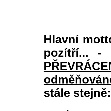
Hlavní mot
pozítří... 
PŘEVRÁCENÉM
odměňováno
stále stejně: