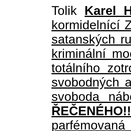
Tolik
Karel 
kormidelnící Z
satanských r
kriminální m
totálního zo
svobodných a 
svoboda nábo
ŘEČENÉHO!!
parfémovaná 