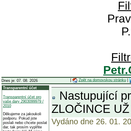
Fi
Prav
P
Fil
Petr
|
Zpět na domovskou stránku
|
Dnes je: 07. 08. 2026
Transparentní účet
Nastupující p
Transparentní účet pro
vaše dary 2903099979 /
ZLOČINCE UŽ
2010
Děkujeme za jakoukoli
podporu. Pokud jste
Vydáno dne 26. 01. 20
poslali nebo chcete poslat
dar, tak prosím vyplňte