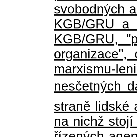
svobodných a 
KGB/GRU a ná
KGB/GRU,
"po
organizace", 
marxismu-leni
nesčetných d
straně lidské
na nichž stojí
řízených agen