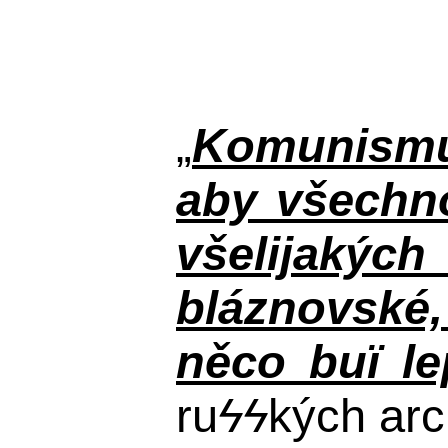
„
Komunismus
aby všechno
všelijakýc
bláznovské, 
něco buï le
ru
ϟϟ
kých arc