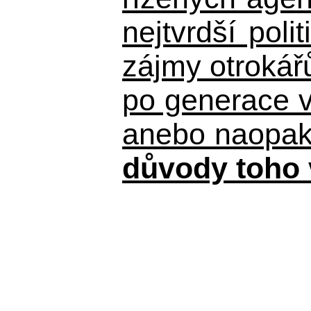
nejtvrdší pol
zájmy otrokář
po generace 
anebo naopak n
důvody toho 