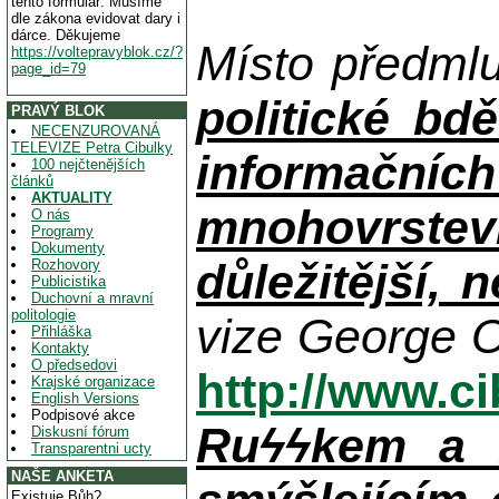
tento formulář. Musíme
dle zákona evidovat dary i
dárce. Děkujeme
Místo předml
https://voltepravyblok.cz/?
page_id=79
politické bdě
PRAVÝ BLOK
NECENZUROVANÁ
TELEVIZE Petra Cibulky
informačníc
100 nejčtenějších
článků
AKTUALITY
mnohovrstev
O nás
Programy
Dokumenty
důležitější, 
Rozhovory
Publicistika
Duchovní a mravní
politologie
vize George O
Přihláška
Kontakty
O předsedovi
http://www.c
Krajské organizace
English Versions
Podpisové akce
Ruϟϟkem a n
Diskusní fórum
Transparentni ucty
NAŠE ANKETA
Existuje Bůh?