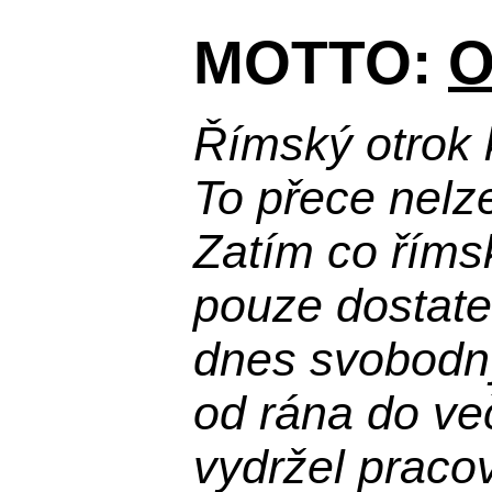
MOTTO:
O
Římský otrok 
To přece nelz
Zatím co říms
pouze dostatek
dnes svobodn
od rána do več
vydržel praco