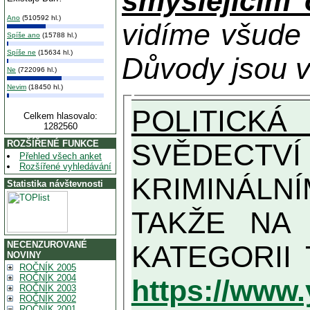
smýšlejícím
Ano
(510592 hl.)
vidíme všude
Spíše ano
(15788 hl.)
Spíše ne
(15634 hl.)
Důvody jsou v
Ne
(722096 hl.)
Nevim
(18450 hl.)
POLITICKÁ
Celkem hlasovalo:
1282560
SVĚDECTVÍ Z
ROZŠÍŘENÉ FUNKCE
Přehled všech anket
Rozšířené vyhledávání
KRIMINÁLN
Statistika návštevnosti
TAKŽE NA MAXIMÁLNÍ MOŽN
NECENZUROVANÉ
NOVINY
ROČNÍK 2005
ROČNÍK 2004
https://www
ROČNÍK 2003
ROČNÍK 2002
ROČNÍK 2001