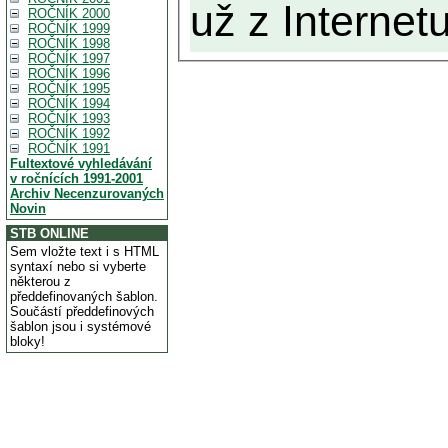
už z Internetu
ROČNÍK 2000
ROČNÍK 1999
ROČNÍK 1998
ROČNÍK 1997
ROČNÍK 1996
ROČNÍK 1995
ROČNÍK 1994
ROČNÍK 1993
ROČNÍK 1992
ROČNÍK 1991
Fultextové vyhledávání
v ročnících 1991-2001
Archiv Necenzurovaných
Novin
STB ONLINE
Sem vložte text i s HTML
syntaxí nebo si vyberte
některou z
předdefinovaných šablon.
Součástí předdefinových
šablon jsou i systémové
bloky!