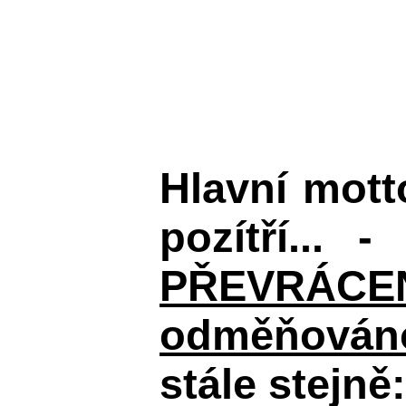
Hlavní mot
pozítří... 
PŘEVRÁCENÉM
odměňováno
stále stejně: