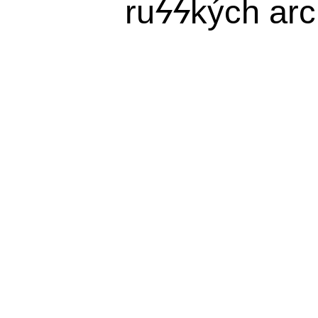
ru
ϟϟ
kých arc