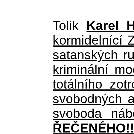
Tolik
Karel 
kormidelnící Z
satanských r
kriminální m
totálního zo
svobodných a 
svoboda nábo
ŘEČENÉHO!!