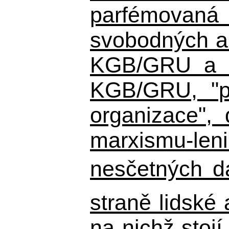
parfémovaná 
svobodných a 
KGB/GRU a ná
KGB/GRU,
"po
organizace", 
marxismu-leni
nesčetných d
straně lidské
na nichž stojí