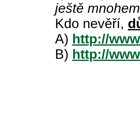
ještě mnohem 
Kdo nevěří,
d
A)
http://www
B)
http://www