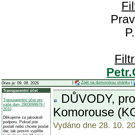
Fi
Prav
P
Fil
Petr
|
Zpět na domovskou stránku
|
Dnes je: 09. 08. 2026
Transparentní účet
DŮVODY, proč 
Transparentní účet pro
vaše dary 2903099979 /
Komorouse (KGB
2010
Děkujeme za jakoukoli
podporu. Pokud jste
Vydáno dne 28. 10. 20
poslali nebo chcete poslat
dar, tak prosím vyplňte