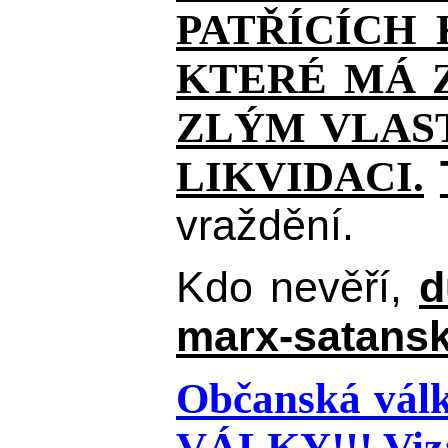
PATŘÍCÍCH
KTERÉ MÁ Z
ZLÝM VLAST
LIKVIDACI.
vraždění.
Kdo nevěří,
d
marx-satansk
Občanská válk
VÁLKY!!!
Viz