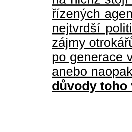
řízených agen
nejtvrdší pol
zájmy otrokář
po generace 
anebo naopak n
důvody toho 