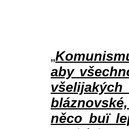
„
Komunismus
aby všechno
všelijakýc
bláznovské, 
něco buï le