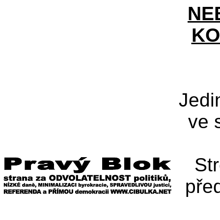
NE
KO
Jedi
ve 
St
pře