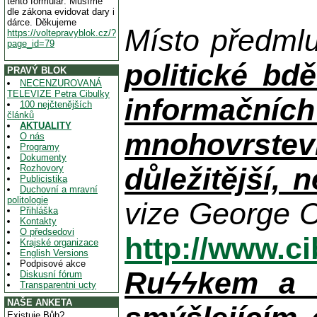
tento formulář. Musíme
dle zákona evidovat dary i
dárce. Děkujeme
Místo předml
https://voltepravyblok.cz/?
page_id=79
politické bdě
PRAVÝ BLOK
NECENZUROVANÁ
TELEVIZE Petra Cibulky
informačníc
100 nejčtenějších
článků
AKTUALITY
mnohovrstev
O nás
Programy
Dokumenty
důležitější, 
Rozhovory
Publicistika
Duchovní a mravní
politologie
vize George O
Přihláška
Kontakty
O předsedovi
http://www.c
Krajské organizace
English Versions
Podpisové akce
Ruϟϟkem a n
Diskusní fórum
Transparentni ucty
NAŠE ANKETA
Existuje Bůh?