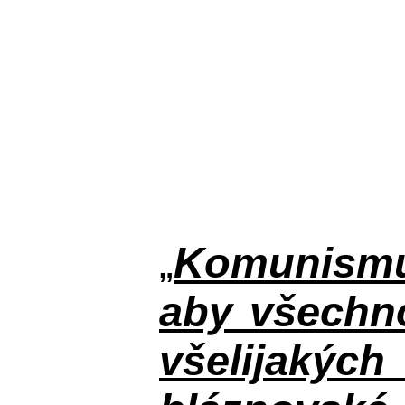
„
Komunismus
aby všechno
všelijakýc