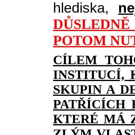
hlediska,
ne
DŮSLEDNĚ 
POTOM NUT
CÍLEM TOH
INSTITUCÍ,
SKUPIN A D
PATŘÍCÍCH
KTERÉ MÁ Z
ZLÝM VLAST