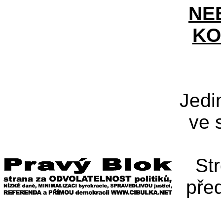
NE
KO
Jedi
ve 
St
pře