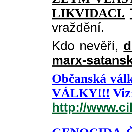
LIKVIDACI.
vraždění.
Kdo nevěří,
d
marx-satansk
Občanská válk
VÁLKY!!!
Viz
http://www.c