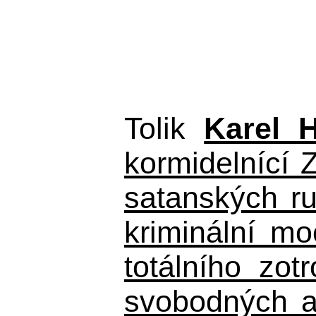
Tolik
Karel 
kormidelnící Z
satanských r
kriminální m
totálního zo
svobodných a 