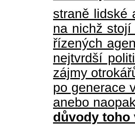
straně lidské
na nichž stojí
řízených agen
nejtvrdší pol
zájmy otrokář
po generace 
anebo naopak n
důvody toho 