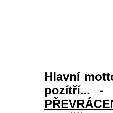
Hlavní mot
pozítří... 
PŘEVRÁCENÉM