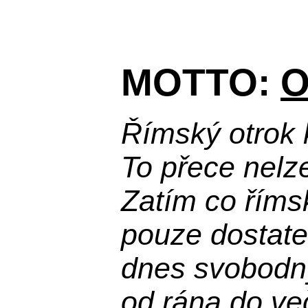
MOTTO:
O
Římský otrok 
To přece nelz
Zatím co říms
pouze dostatek
dnes svobodn
od rána do več