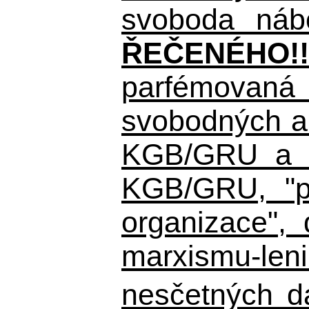
svoboda nábo
ŘEČENÉHO!!
parfémovaná 
svobodných a 
KGB/GRU a ná
KGB/GRU,
"po
organizace", 
marxismu-leni
nesčetných d