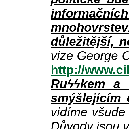
informačníc
mnohovrstev
důležitější, 
vize George O
http://www.c
Ruϟϟkem a n
smýšlejícím
vidíme všude
Důvody jsou v