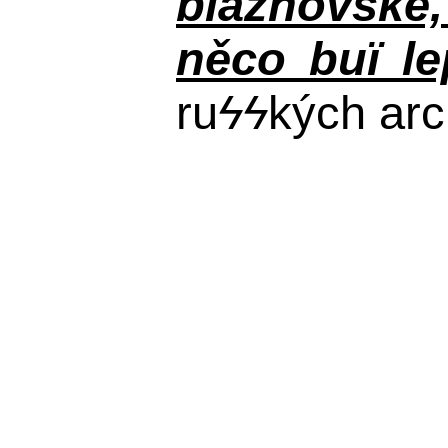
bláznovské, 
něco buï le
ru
ϟϟ
kých arc