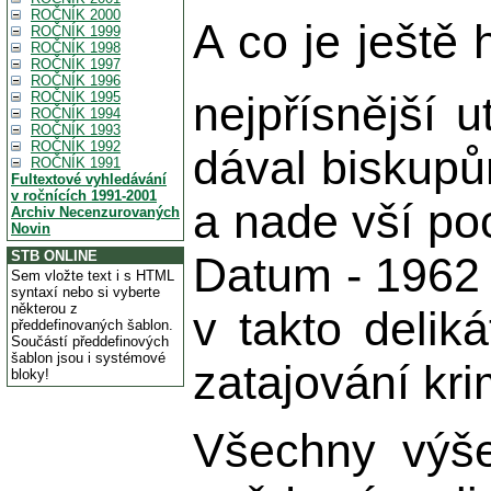
ROČNÍK 2000
A co je ještě
ROČNÍK 1999
ROČNÍK 1998
ROČNÍK 1997
ROČNÍK 1996
nejpřísnější u
ROČNÍK 1995
ROČNÍK 1994
ROČNÍK 1993
ROČNÍK 1992
dával biskupů
ROČNÍK 1991
Fultextové vyhledávání
v ročnících 1991-2001
a nade vší po
Archiv Necenzurovaných
Novin
STB ONLINE
Datum - 1962 -
Sem vložte text i s HTML
syntaxí nebo si vyberte
některou z
v takto delik
předdefinovaných šablon.
Součástí předdefinových
šablon jsou i systémové
zatajování kri
bloky!
Všechny výše