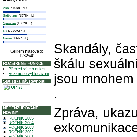
Ano
(510589 hl.)
Spíše ano
(15784 hl.)
Spíše ne
(15629 hl.)
Ne
(722092 hl.)
Nevim
(18446 hl.)
Skandály, čas
Celkem hlasovalo:
1282540
škálu sexuální
ROZŠÍŘENÉ FUNKCE
Přehled všech anket
Rozšířené vyhledávání
jsou mnohem h
Statistika návštevnosti
.
Zpráva, ukazu
NECENZUROVANÉ
NOVINY
ROČNÍK 2005
exkomunikace,
ROČNÍK 2004
ROČNÍK 2003
ROČNÍK 2002
ROČNÍK 2001