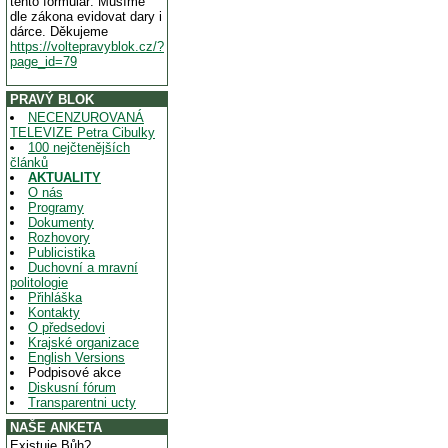
tento formulář. Musíme
dle zákona evidovat dary i
dárce. Děkujeme
https://voltepravyblok.cz/?
page_id=79
PRAVÝ BLOK
NECENZUROVANÁ
TELEVIZE Petra Cibulky
100 nejčtenějších
článků
AKTUALITY
O nás
Programy
Dokumenty
Rozhovory
Publicistika
Duchovní a mravní
politologie
Přihláška
Kontakty
O předsedovi
Krajské organizace
English Versions
Podpisové akce
Diskusní fórum
Transparentni ucty
NAŠE ANKETA
Existuje Bůh?