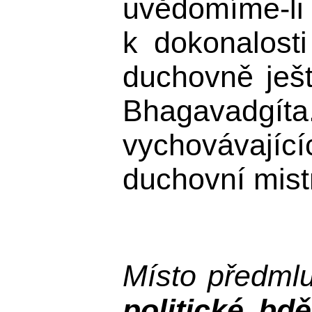
uvědomíme-li s
k dokonalosti
duchovně ješt
Bhagavadgíta.
vychovávajíc
duchovní mist
Místo předml
politické bdě