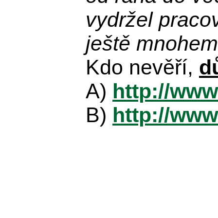
vydržel praco
ještě mnohem 
Kdo nevěří,
d
A)
http://www
B)
http://www