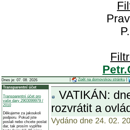
Fi
Prav
P
Fil
Petr
|
Zpět na domovskou stránku
|
Dnes je: 07. 08. 2026
Transparentní účet
VATIKÁN: dnes 
Transparentní účet pro
vaše dary 2903099979 /
rozvrátit a ovl
2010
Děkujeme za jakoukoli
podporu. Pokud jste
Vydáno dne 24. 02. 20
poslali nebo chcete poslat
dar, tak prosím vyplňte