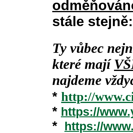
odměňováno
stále stejně:
Ty vůbec nejn
které mají
VŠ
najdeme vždyc
*
http://www.c
*
https://www
*
https://ww