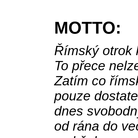
MOTTO:
Římský otrok 
To přece nelz
Zatím co říms
pouze dostatek
dnes svobodn
od rána do več