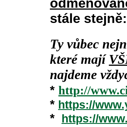
odměňováno
stále stejně:
Ty vůbec nejn
které mají
VŠ
najdeme vždyc
*
http://www.c
*
https://www
*
https://ww