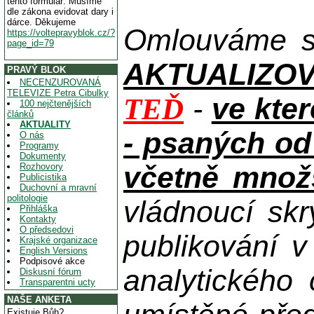
tento formulář. Musíme
dle zákona evidovat dary i
dárce. Děkujeme
Omlouváme se
https://voltepravyblok.cz/?
page_id=79
AKTUALIZOVAN
PRAVÝ BLOK
NECENZUROVANÁ
TELEVIZE Petra Cibulky
-
ve kte
TEĎ
100 nejčtenějších
článků
AKTUALITY
- psaných od
O nás
Programy
Dokumenty
včetně množs
Rozhovory
Publicistika
Duchovní a mravní
politologie
vládnoucí skr
Přihláška
Kontakty
O předsedovi
publikování 
Krajské organizace
English Versions
Podpisové akce
analytického
Diskusní fórum
Transparentni ucty
NAŠE ANKETA
Existuje Bůh?