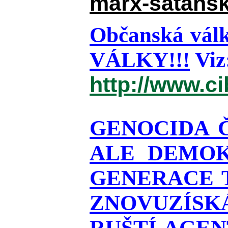
marx-satansk
Občanská válk
VÁLKY!!!
Viz
http://www.c
GENOCIDA 
ALE DEMOK
GENERACE T
ZNOVUZÍSKÁ
RUŠTÍ AGEN