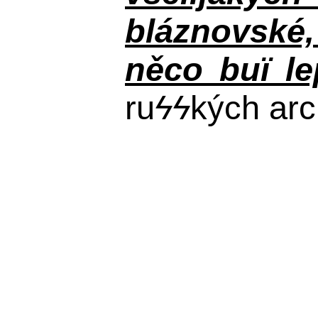
bláznovské, 
něco buï le
ru
ϟϟ
kých arc