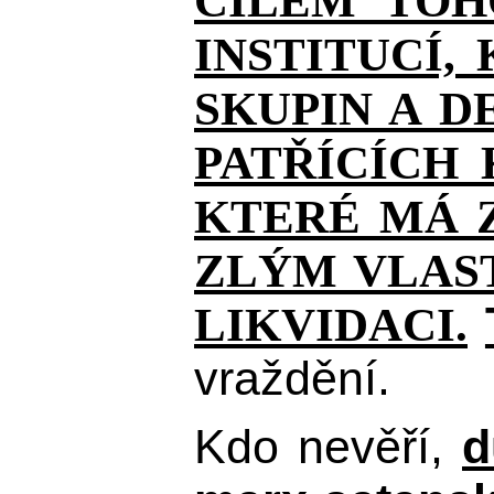
CÍLEM TOH
INSTITUCÍ,
SKUPIN A D
PATŘÍCÍCH
KTERÉ MÁ Z
ZLÝM VLAST
LIKVIDACI.
vraždění.
Kdo nevěří,
d