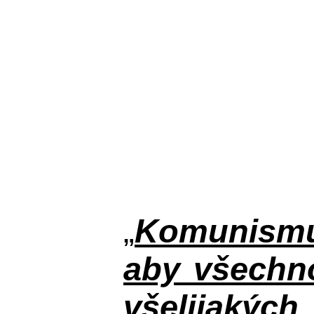
„
Komunismus
aby všechno
všelijakýc