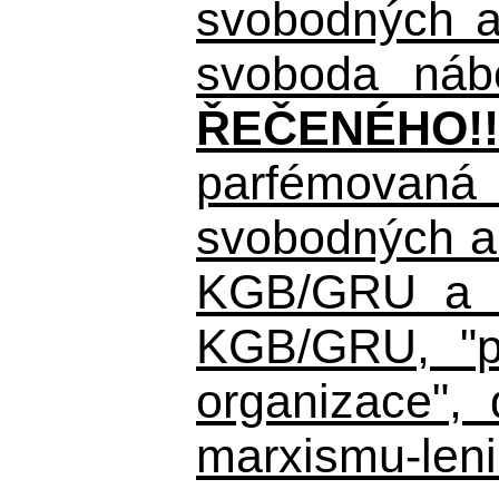
svobodných a 
svoboda nábo
ŘEČENÉHO!!
parfémovaná 
svobodných a 
KGB/GRU a ná
KGB/GRU,
"po
organizace", 
marxismu-leni