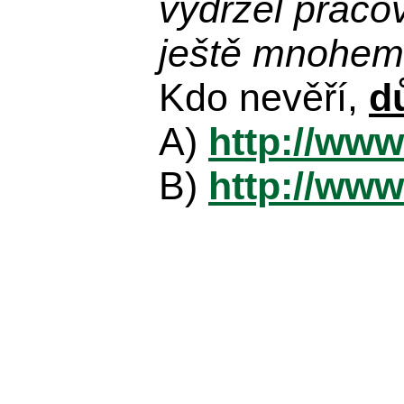
vydržel praco
ještě mnohem 
Kdo nevěří,
d
A)
http://www
B)
http://www