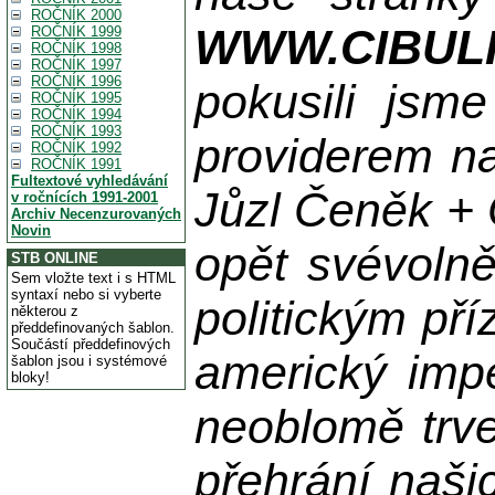
ROČNÍK 2000
WWW.CIBUL
ROČNÍK 1999
ROČNÍK 1998
ROČNÍK 1997
ROČNÍK 1996
pokusili jsme
ROČNÍK 1995
ROČNÍK 1994
ROČNÍK 1993
providerem na
ROČNÍK 1992
ROČNÍK 1991
Fultextové vyhledávání
Jůzl Čeněk + 
v ročnících 1991-2001
Archiv Necenzurovaných
Novin
opět svévolně
STB ONLINE
Sem vložte text i s HTML
syntaxí nebo si vyberte
politickým př
některou z
předdefinovaných šablon.
Součástí předdefinových
americký impe
šablon jsou i systémové
bloky!
neoblomě trvej
přehrání naši