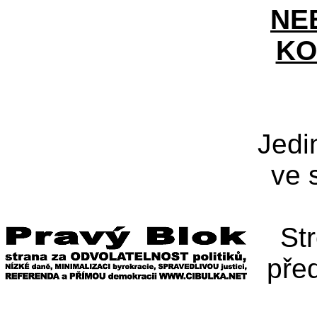
NE
KO
Jedi
ve 
St
pře