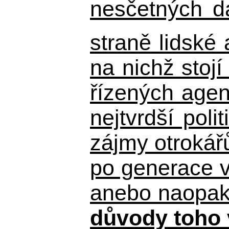
nesčetných d
straně lidské
na nichž stojí
řízených agen
nejtvrdší pol
zájmy otrokář
po generace 
anebo naopak n
důvody toho 