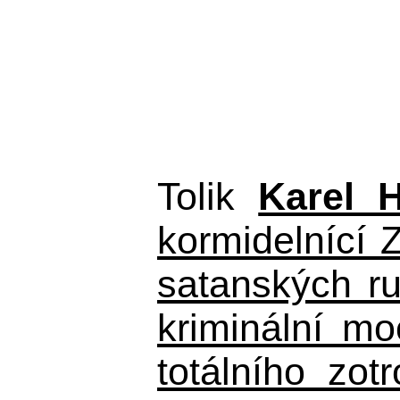
Tolik
Karel 
kormidelnící Z
satanských r
kriminální m
totálního zo