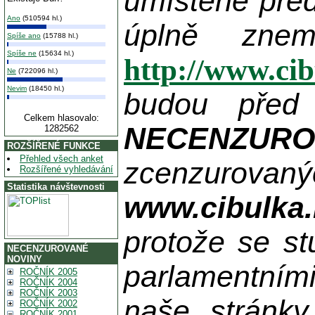
umístěné pře
Ano
(510594 hl.)
úplně zne
Spíše ano
(15788 hl.)
Spíše ne
(15634 hl.)
http://www.ci
Ne
(722096 hl.)
Nevim
(18450 hl.)
budou před
Celkem hlasovalo:
NECENZUR
1282562
ROZŠÍŘENÉ FUNKCE
Přehled všech anket
zcenzurovanýc
Rozšířené vyhledávání
Statistika návštevnosti
www.cibulka.
protože se st
NECENZUROVANÉ
NOVINY
parlamentními
ROČNÍK 2005
ROČNÍK 2004
ROČNÍK 2003
naše stránky
ROČNÍK 2002
ROČNÍK 2001