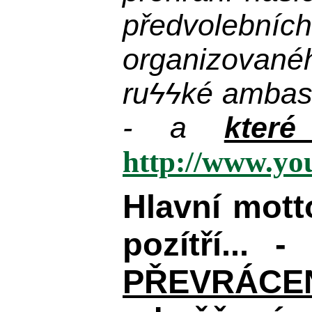
předvolebníc
organizované
ru
ϟϟ
ké ambas
- a
kter
http://www.y
Hlavní mot
pozítří... 
PŘEVRÁCENÉM