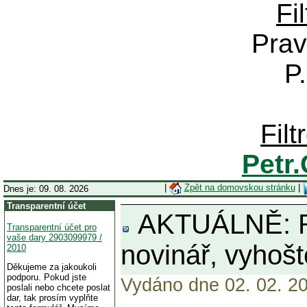
Fi
Prav
P
Fil
Petr
|
Zpět na domovskou stránku
|
Dnes je: 09. 08. 2026
Transparentní účet
AKTUÁLNĚ: Rus
Transparentní účet pro
vaše dary 2903099979 /
novinář, vyhoš
2010
Děkujeme za jakoukoli
podporu. Pokud jste
Vydáno dne 02. 02. 20
poslali nebo chcete poslat
dar, tak prosím vyplňte