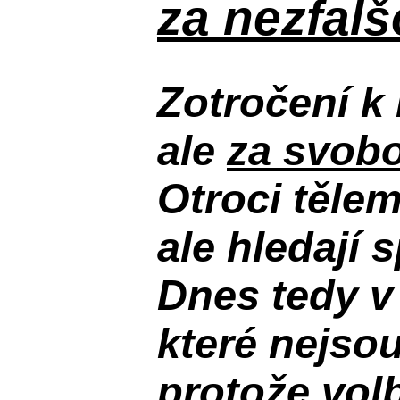
za nezfal
Zotročení k 
ale
za svobo
Otroci těle
ale hledají 
Dnes tedy v
které nejso
protože volb