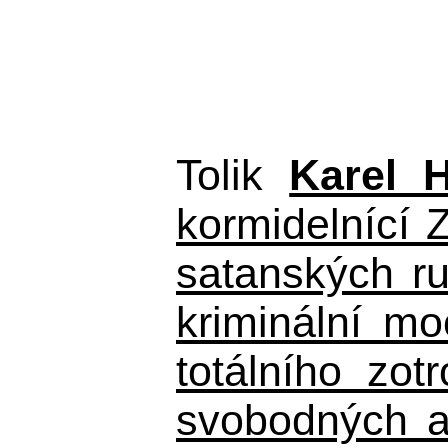
Tolik
Karel 
kormidelnící Z
satanských r
kriminální m
totálního zo
svobodných a 