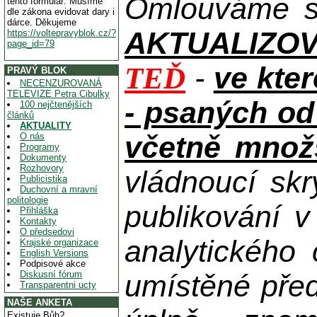
Omlouváme se
tento formulář. Musíme
dle zákona evidovat dary i
dárce. Děkujeme
AKTUALIZOVAN
https://voltepravyblok.cz/?
page_id=79
-
ve kte
TEĎ
PRAVÝ BLOK
NECENZUROVANÁ
TELEVIZE Petra Cibulky
- psaných od
100 nejčtenějších
článků
AKTUALITY
včetně množs
O nás
Programy
Dokumenty
Rozhovory
vládnoucí skr
Publicistika
Duchovní a mravní
politologie
publikování 
Přihláška
Kontakty
O předsedovi
analytického
Krajské organizace
English Versions
Podpisové akce
Diskusní fórum
umístěné pře
Transparentni ucty
NAŠE ANKETA
Existuje Bůh?