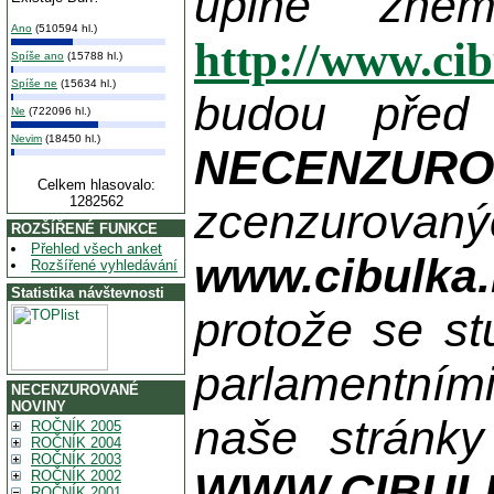
úplně zne
Ano
(510594 hl.)
http://www.ci
Spíše ano
(15788 hl.)
Spíše ne
(15634 hl.)
budou před
Ne
(722096 hl.)
Nevim
(18450 hl.)
NECENZUR
Celkem hlasovalo:
1282562
zcenzurovanýc
ROZŠÍŘENÉ FUNKCE
Přehled všech anket
www.cibulka.
Rozšířené vyhledávání
Statistika návštevnosti
protože se st
parlamentními
NECENZUROVANÉ
NOVINY
naše stránky
ROČNÍK 2005
ROČNÍK 2004
ROČNÍK 2003
WWW.CIBUL
ROČNÍK 2002
ROČNÍK 2001