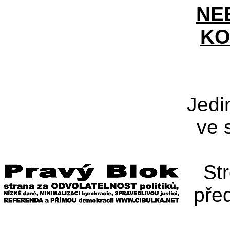
NE
KO
Jedi
ve 
St
pře