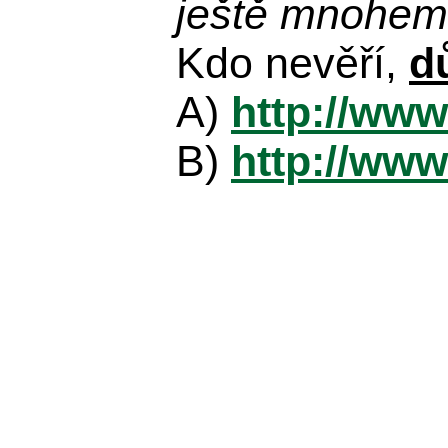
ještě mnohem 
Kdo nevěří,
d
A)
http://www
B)
http://www