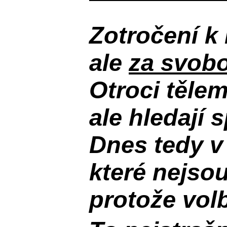
Zotročení k 
ale
za svobo
Otroci těle
ale hledají 
Dnes tedy v
které nejso
protože volb