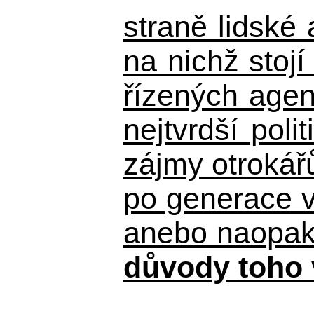
straně lidské
na nichž stojí
řízených agen
nejtvrdší pol
zájmy otrokář
po generace 
anebo naopak n
důvody toho 