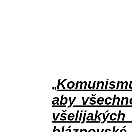
„
Komunismus
aby všechno
všelijakýc
bláznovské, 