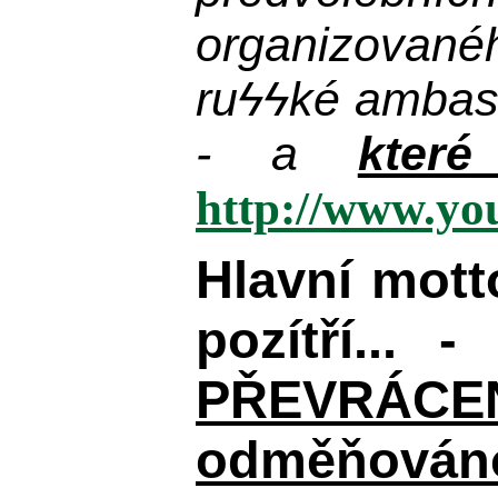
organizované
ru
ϟϟ
ké ambas
- a
kter
http://www.y
Hlavní mot
pozítří... 
PŘEVRÁCENÉM
odměňováno