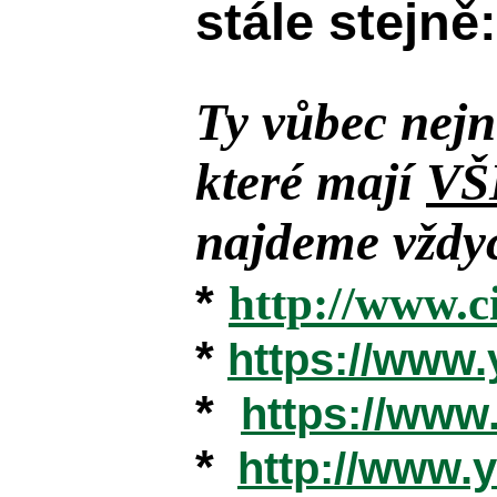
stále stejně:
Ty vůbec nejn
které mají
VŠ
najdeme vždyc
*
http://www.c
*
https://www
*
https://ww
*
http://www.