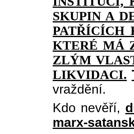
INSTITUCÍ,
SKUPIN A D
PATŘÍCÍCH
KTERÉ MÁ Z
ZLÝM VLAST
LIKVIDACI.
vraždění.
Kdo nevěří,
d
marx-satansk