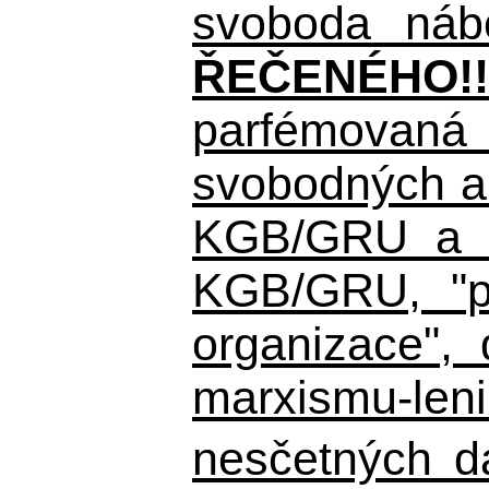
svoboda nábo
ŘEČENÉHO!!
parfémovaná 
svobodných a 
KGB/GRU a ná
KGB/GRU,
"po
organizace", 
marxismu-leni
nesčetných d