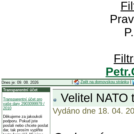
Fi
Prav
P
Fil
Petr
|
Zpět na domovskou stránku
|
Dnes je: 09. 08. 2026
Transparentní účet
Velitel NATO t
Transparentní účet pro
vaše dary 2903099979 /
2010
Vydáno dne 18. 04. 20
Děkujeme za jakoukoli
podporu. Pokud jste
poslali nebo chcete poslat
dar, tak prosím vyplňte