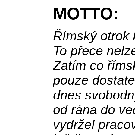
MOTTO:
Římský otrok 
To přece nelz
Zatím co říms
pouze dostatek
dnes svobodn
od rána do več
vydržel praco