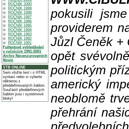
ROČNÍK 2000
ROČNÍK 1999
pokusili jsme
ROČNÍK 1998
ROČNÍK 1997
ROČNÍK 1996
providerem na
ROČNÍK 1995
ROČNÍK 1994
ROČNÍK 1993
Jůzl Čeněk + 
ROČNÍK 1992
ROČNÍK 1991
Fultextové vyhledávání
opět svévolně
v ročnících 1991-2001
Archiv Necenzurovaných
Novin
politickým př
STB ONLINE
Sem vložte text i s HTML
syntaxí nebo si vyberte
americký impe
některou z
předdefinovaných šablon.
Součástí předdefinových
neoblomě trvej
šablon jsou i systémové
bloky!
přehrání naši
předvolebníc