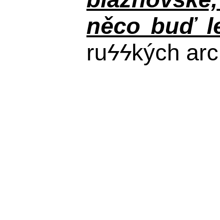
něco buď le
ru
ϟϟ
kých arc