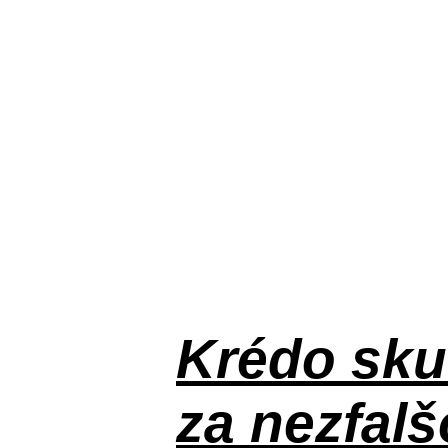
Krédo
sku
za nezfal