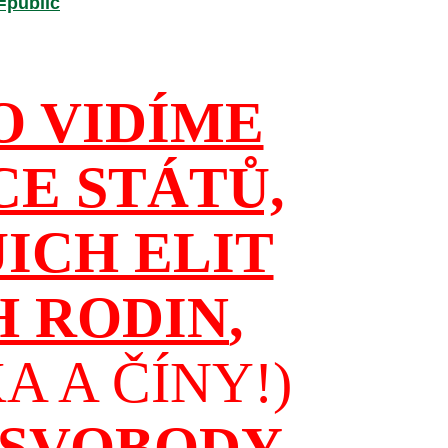
=public
O VIDÍME
CE STÁTŮ,
JICH ELIT
H RODIN
,
 A ČÍNY!)
 SVOBODY