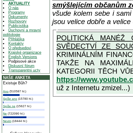
smýšlejícím občanům z
AKTUALITY
O nás
všude kolem sebe i sam
Programy
Dokumenty
jsou velice dobře a velic
Rozhovory
Publicistika
Duchovní a mravní
politologie
POLITICKÁ MANÉŽ 
Přihláška
Kontakty
SVĚDECTVÍ ZE SOU
O předsedovi
Krajské organizace
KRIMINÁLNÍM FINAN
English Versions
TAKŽE NA MAXIMÁLNÍ MOŽNOU MÍRU OSVĚDČENÁ V
Podpisové akce
Diskusní fórum
Transparentni ucty
https://www.youtube
NAŠE ANKETA
Existuje Bůh?
už z Internetu zmizel...)
Ano
(510587 hl.)
Spíše ano
(15780 hl.)
Spíše ne
(15627 hl.)
Ne
(722090 hl.)
Nevim
(18444 hl.)