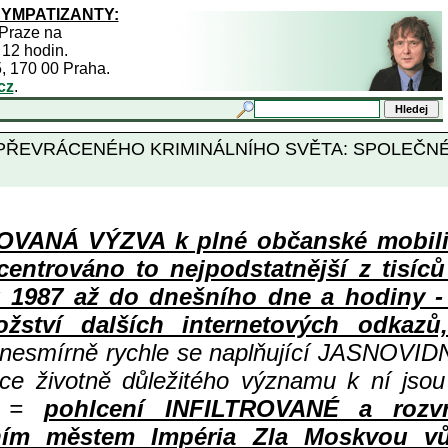
SYMPATIZANTY:
 Praze na
 12 hodin.
5, 170 00 Praha.
cz
.
O PŘEVRÁCENÉHO KRIMINÁLNÍHO SVĚTA: SPOLEČN
ANÁ VÝZVA k plné občanské mobiliza
centrováno to nejpodstatnější z tisíc
987 až do dnešního dne a hodiny - a
ství dalších internetových odkazů,
 nesmírně rychle se naplňující JASNOVID
ace životně důležitého významu k ní jsou
=
pohlcení INFILTROVANÉ a rozv
ním městem Impéria Zla Moskvou vů