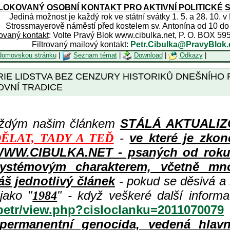
OKOVANÝ OSOBNÍ KONTAKT PRO AKTIVNÍ POLITICKÉ 
Jediná možnost je každý rok ve státní svátky 1. 5. a 28. 10. v
Strossmayerově náměstí před kostelem sv. Antonína od 10 do
rovaný kontakt
: Volte Pravý Blok www.cibulka.net, P. O. BOX 59
Filtrovaný mailový kontakt
:
Petr.Cibulka@PravyBlok.
domovskou stránku
|
Seznam témat
|
Download
|
Odkazy
|
RIE LIDSTVA BEZ CENZURY HISTORIKŮ DNEŠNÍH
VNÍ TRADICE
aždým našim článkem
STÁLÁ AKTUALIZOV
-
ve které je zkon
ĚLAT, TADY A TEĎ
WWW.CIBULKA.NET - psaných od roku 1
ystémovým charakterem, včetně množ
áš jednotlivý článek
- pokud se děsivá a
jako "
" - když veškeré další inform
1984
/petr/view.php?cisloclanku=2011070079
permanentní genocida, vedená hlav