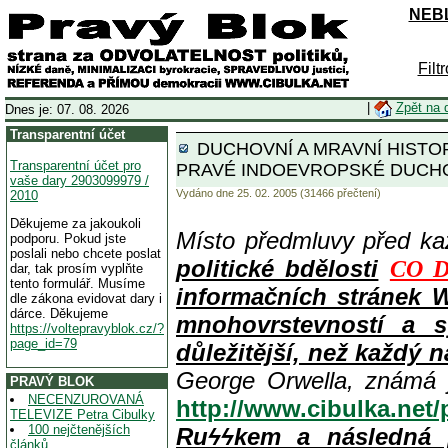
NEBL
Filt
|
Zpět na 
Dnes je: 07. 08. 2026
Transparentní účet
DUCHOVNÍ A MRAVNÍ HISTO
Transparentní účet pro
PRAVÉ INDOEVROPSKÉ DUCHO
vaše dary 2903099979 /
Vydáno dne 25. 02. 2005 (31466 přečtení)
2010
Děkujeme za jakoukoli
Místo předmluvy před k
podporu. Pokud jste
poslali nebo chcete poslat
politické bdělosti
CO D
dar, tak prosím vyplňte
tento formulář. Musíme
informačních stránek 
dle zákona evidovat dary i
dárce. Děkujeme
mnohovrstevností a s
https://voltepravyblok.cz/?
page_id=79
důležitější, než každý n
George Orwella, známá 
PRAVÝ BLOK
NECENZUROVANÁ
http://www.cibulka.net
TELEVIZE Petra Cibulky
100 nejčtenějších
Ruϟϟkem a následná 
článků