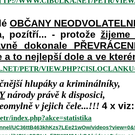
TTP://WWW.CIBULKA.NET/PETR/VIEW
dé
OBČANY NEODVOLATELN
a, pozítří... - protože
žijeme
vně dokonale PŘEVRÁCENÉM
e a to nejlepší dole a ve kte
.NET/PETR/VIEW.PHP?CISLOCLANKU=
čnější hlupáky a kriminálníky,
Y
národy právě k disposici,
omylně v jejich čele...!!!
4 x viz:
etr/index.php?akce=statistika
annel/UC36ttB463khKzs7LEe21wOw/videos?view=0&f