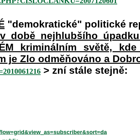
.PHP?CISLOCLANKU=2007120601
É
"demokratické" politické re
 v době nejhlubšího úpadku
 kriminálním světě, kde 
rém je Zlo odměňováno a Dobr
> zní stále stejně:
2010061216
low=grid&view_as=subscriber&sort=da