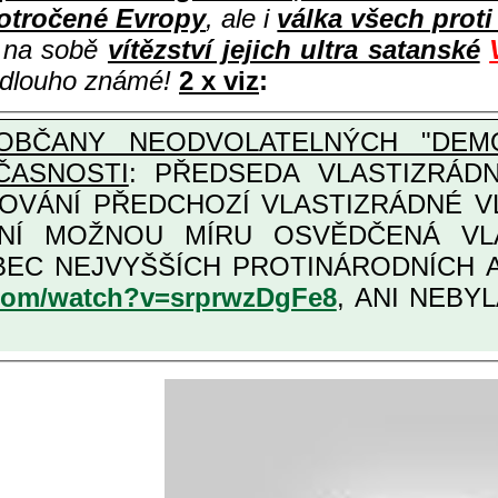
otročené Evropy
, ale i
válka všech prot
i na sobě
vítězství jejich ultra satanské
e dlouho známé!
2 x viz
:
OBČANY NEODVOLATELNÝCH "DEMO
ČASNOSTI
: PŘEDSEDA VLASTIZRÁDNÉ VLÁD
COVÁNÍ PŘEDCHOZÍ VLASTIZRÁDNÉ 
LASTIZRÁDNÁ ČESKÁ "AMNESTIE", URČENÁ PRO
KATEGORII TĚCH VŮBEC NEJVYŠŠÍCH PRO
.com/watch?v=srprwzDgFe8
, ANI NEBYL