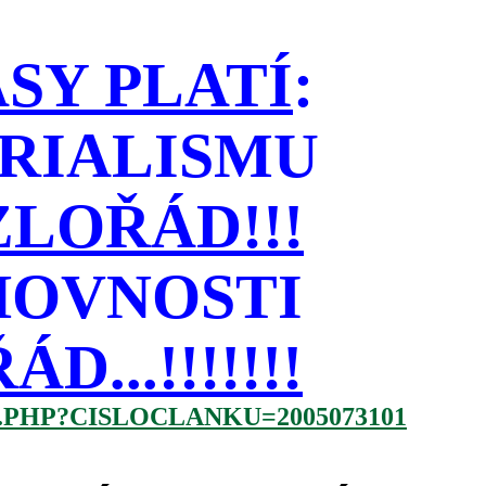
SY PLATÍ
:
RIALISMU
LOŘÁD!!!
HOVNOSTI
...!!!!!!!
.PHP?CISLOCLANKU=2005073101