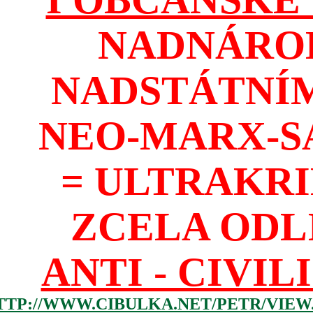
NADNÁROD
NADSTÁTNÍM
NEO-MARX-S
= ULTRAKR
ZCELA ODL
ANTI - CIVIL
TTP://WWW.CIBULKA.NET/PETR/VIEW