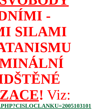
NÍMI -
I SILAMI
ATANISMU
IMINÁLNÍ
IDŠTĚNÉ
IZACE
!
Viz:
.PHP?CISLOCLANKU=2005103101