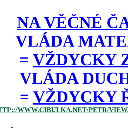
NA VĚČNÉ ČA
VLÁDA MATE
=
VŽDYCKY Z
VLÁDA DUC
=
VŽDYCKY ŘÁD
TTP://WWW.CIBULKA.NET/PETR/VIEW