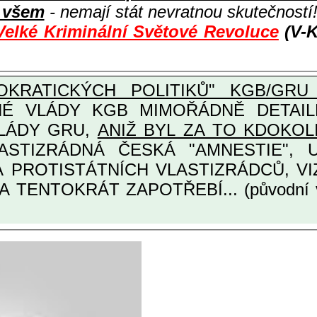
i všem
- nemají stát nevratnou skutečností
Velké Kriminální Světové Revoluce
(V-K
KRATICKÝCH POLITIKŮ" KGB/GRU 
Y KGB MIMOŘÁDNĚ DETAILNĚ O ULTRA
VLÁDY GRU,
ANIŽ BYL ZA TO KDOKOL
TINÁRODNÍCH A PROTISTÁTNÍCH VLASTIZRÁDCŮ
A TENTOKRÁT ZAPOTŘEBÍ... (původní 