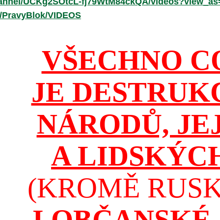
hannel/UCKg2SOtcL-fj79WtM84ckQA/videos?view_as
r/PravyBlok/VIDEOS
VŠECHNO C
JE DESTRUK
NÁRODŮ, JE
A LIDSKÝC
(KROMĚ RUSKA
I OBČANSKÉ