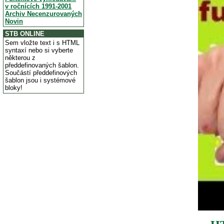
v ročnících 1991-2001
Archiv Necenzurovaných
Novin
STB ONLINE
Sem vložte text i s HTML
syntaxí nebo si vyberte
některou z
předdefinovaných šablon.
Součástí předdefinových
šablon jsou i systémové
bloky!