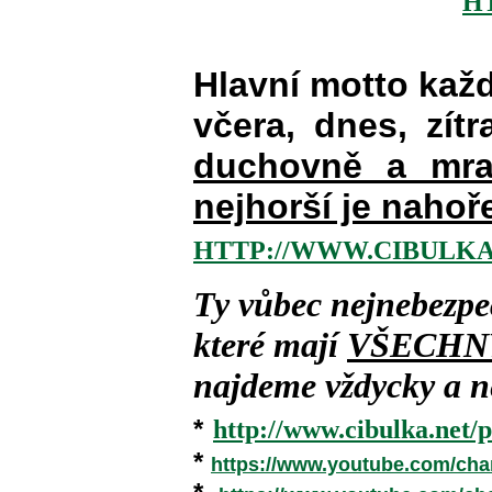
H
Hlavní motto kaž
včera, dnes, zítr
duchovně a mra
nejhorší je nahoř
HTTP://WWW.CIBULKA
Ty vůbec nejnebezpe
které mají
VŠECHN
najdeme vždycky a ne
*
http://www.cibulka.net/p
*
https://www.youtube.com/ch