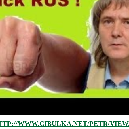
TTP://WWW.CIBULKA.NET/PETR/VIEW