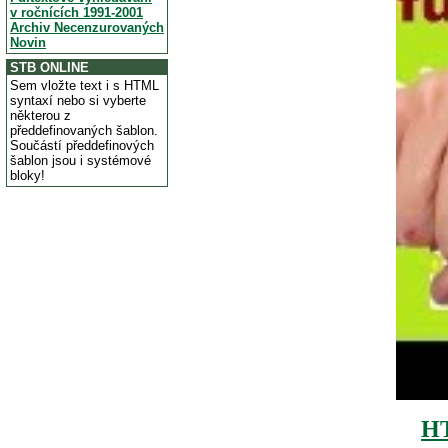
v ročnících 1991-2001
Archiv Necenzurovaných
Novin
STB ONLINE
Sem vložte text i s HTML
syntaxí nebo si vyberte
některou z
předdefinovaných šablon.
Součástí předdefinových
šablon jsou i systémové
bloky!
H