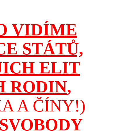
O VIDÍME
CE STÁTŮ,
JICH ELIT
H RODIN
,
 A ČÍNY!)
 SVOBODY