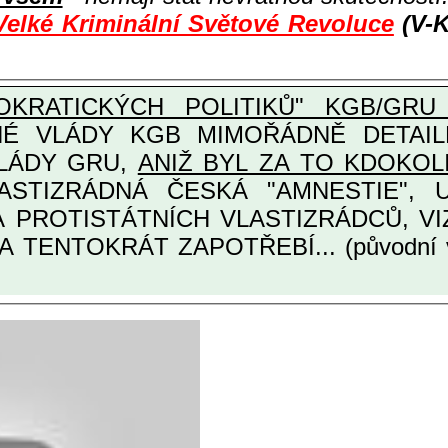
Velké Kriminální Světové Revoluce
(V-K
KRATICKÝCH POLITIKŮ" KGB/GRU 
Y KGB MIMOŘÁDNĚ DETAILNĚ O ULTRA
VLÁDY GRU,
ANIŽ BYL ZA TO KDOKOL
TINÁRODNÍCH A PROTISTÁTNÍCH VLASTIZRÁDCŮ
A TENTOKRÁT ZAPOTŘEBÍ... (původní 