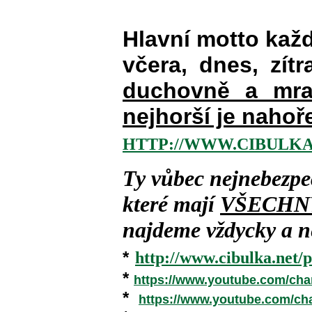
Hlavní motto kaž
včera, dnes, zítr
duchovně a mra
nejhorší je nahoř
HTTP://WWW.CIBULKA
Ty vůbec nejnebezpe
které mají
VŠECHN
najdeme vždycky a ne
*
http://www.cibulka.net/p
*
https://www.youtube.com/ch
*
https://www.youtube.com/c