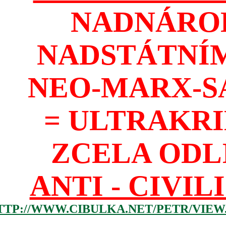
NADNÁROD
NADSTÁTNÍM
NEO-MARX-S
= ULTRAKR
ZCELA ODL
ANTI - CIVIL
TTP://WWW.CIBULKA.NET/PETR/VIEW