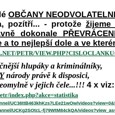
dé
OBČANY NEODVOLATELN
a, pozítří... - protože
žijeme
vně dokonale PŘEVRÁCENÉM
e a to nejlepší dole a ve kte
.NET/PETR/VIEW.PHP?CISLOCLANKU=
čnější hlupáky a kriminálníky,
Y
národy právě k disposici,
omylně v jejich čele...!!!
4 x viz:
etr/index.php?akce=statistika
annel/UC36ttB463khKzs7LEe21wOw/videos?view=0&f
hannel/UCKg2SOtcL-fj79WtM84ckQA/videos?view_as