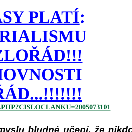
SY PLATÍ
:
RIALISMU
LOŘÁD!!!
HOVNOSTI
...!!!!!!!
.PHP?CISLOCLANKU=2005073101
slu bludné učení, že nikdo