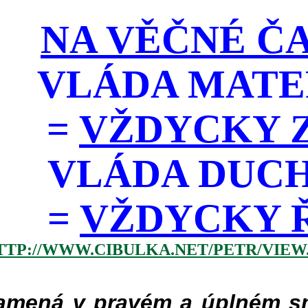
NA VĚČNÉ ČA
VLÁDA MATE
=
VŽDYCKY Z
VLÁDA DUC
=
VŽDYCKY ŘÁD
TTP://WWW.CIBULKA.NET/PETR/VIEW
mená v pravém a úplném smy