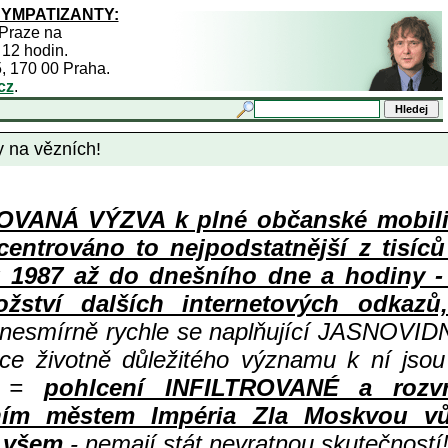
SYMPATIZANTY:
 Praze na
 12 hodin.
5, 170 00 Praha.
cz
.
y na vězních!
ANÁ VÝZVA k plné občanské mobiliza
centrováno to nejpodstatnější z tisíc
987 až do dnešního dne a hodiny - a
ství dalších internetových odkazů,
 nesmírně rychle se naplňující JASNOVID
ace životně důležitého významu k ní jsou
=
pohlcení INFILTROVANÉ a rozv
ním městem Impéria Zla Moskvou vů
i všem
- nemají stát nevratnou skutečností