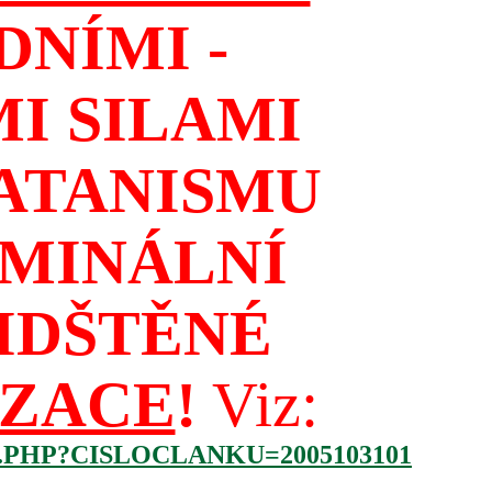
NÍMI -
I SILAMI
ATANISMU
IMINÁLNÍ
IDŠTĚNÉ
IZACE
!
Viz:
.PHP?CISLOCLANKU=2005103101