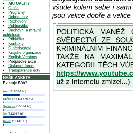
AKTUALITY
všude kolem sebe i sam
O nás
Programy
jsou velice dobře a velic
Dokumenty
Rozhovory
Publicistika
POLITICKÁ MANÉŽ 
Duchovní a mravní
politologie
SVĚDECTVÍ ZE SOU
Přihláška
Kontakty
KRIMINÁLNÍM FINAN
O předsedovi
Krajské organizace
TAKŽE NA MAXIMÁLNÍ MOŽNOU MÍRU OSVĚDČENÁ V
English Versions
Podpisové akce
Diskusní fórum
Transparentni ucty
https://www.youtube
NAŠE ANKETA
už z Internetu zmizel...)
Existuje Bůh?
Ano
(510584 hl.)
Spíše ano
(15775 hl.)
Spíše ne
(15624 hl.)
Ne
(722087 hl.)
Nevim
(18441 hl.)