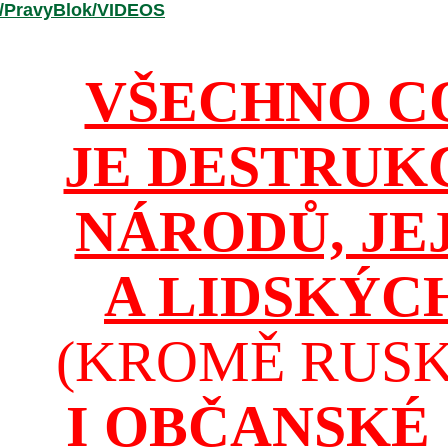
r/PravyBlok/VIDEOS
VŠECHNO C
JE DESTRUK
NÁRODŮ, JE
A LIDSKÝC
(KROMĚ RUSKA
I OBČANSKÉ