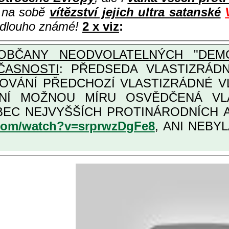
i na sobě
vítězství jejich ultra satanské
e dlouho známé!
2 x viz
:
OBČANY NEODVOLATELNÝCH "DEMO
ČASNOSTI
: PŘEDSEDA VLASTIZRÁDNÉ VLÁD
COVÁNÍ PŘEDCHOZÍ VLASTIZRÁDNÉ 
LASTIZRÁDNÁ ČESKÁ "AMNESTIE", URČENÁ PRO
KATEGORII TĚCH VŮBEC NEJVYŠŠÍCH PRO
.com/watch?v=srprwzDgFe8
, ANI NEBYL