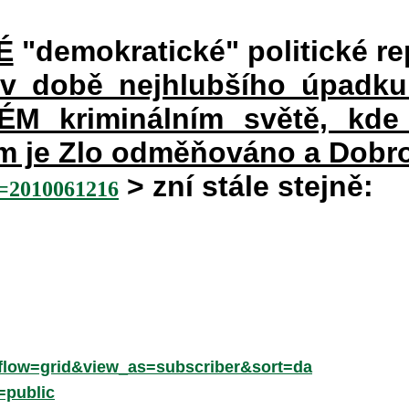
É
"demokratické" politické re
 v době nejhlubšího úpadku
 kriminálním světě, kde 
rém je Zlo odměňováno a Dobr
> zní stále stejně:
2010061216
low=grid&view_as=subscriber&sort=da
=public