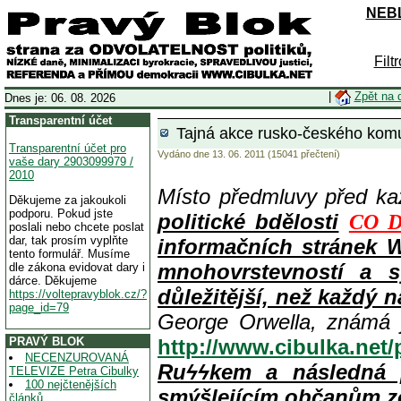
NEBL
Filt
|
Zpět na 
Dnes je: 06. 08. 2026
Transparentní účet
Tajná akce rusko-českého komun
Transparentní účet pro
Vydáno dne 13. 06. 2011 (15041 přečtení)
vaše dary 2903099979 /
2010
Místo předmluvy před k
Děkujeme za jakoukoli
podporu. Pokud jste
politické bdělosti
CO D
poslali nebo chcete poslat
dar, tak prosím vyplňte
informačních stránek 
tento formulář. Musíme
mnohovrstevností a s
dle zákona evidovat dary i
dárce. Děkujeme
důležitější, než každý n
https://voltepravyblok.cz/?
page_id=79
George Orwella, známá 
PRAVÝ BLOK
http://www.cibulka.net
NECENZUROVANÁ
Ruϟϟkem a následná 
TELEVIZE Petra Cibulky
100 nejčtenějších
smýšlejícím občanům z
článků