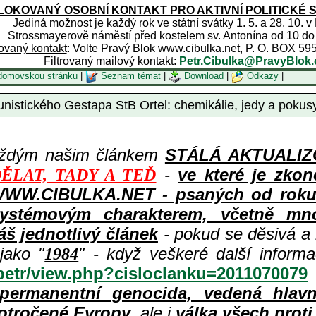
OKOVANÝ OSOBNÍ KONTAKT PRO AKTIVNÍ POLITICKÉ 
Jediná možnost je každý rok ve státní svátky 1. 5. a 28. 10. v
Strossmayerově náměstí před kostelem sv. Antonína od 10 do
rovaný kontakt
: Volte Pravý Blok www.cibulka.net, P. O. BOX 59
Filtrovaný mailový kontakt
:
Petr.Cibulka@PravyBlok.
domovskou stránku
|
Seznam témat
|
Download
|
Odkazy
|
istického Gestapa StB Ortel: chemikálie, jedy a pokus
aždým našim článkem
STÁLÁ AKTUALIZOV
-
ve které je zkon
ĚLAT, TADY A TEĎ
WWW.CIBULKA.NET - psaných od roku 1
ystémovým charakterem, včetně množ
áš jednotlivý článek
- pokud se děsivá a
jako "
" - když veškeré další inform
1984
/petr/view.php?cisloclanku=2011070079
permanentní genocida, vedená hlav
otročené Evropy
, ale i
válka všech prot