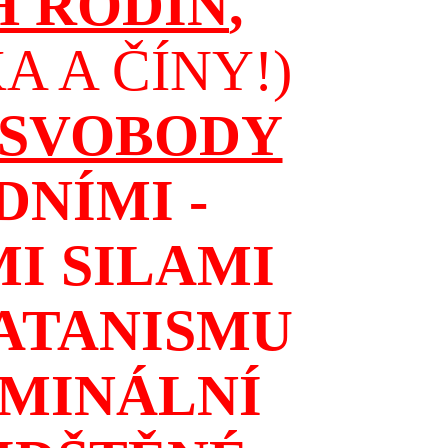
H RODIN
,
 A ČÍNY!)
 SVOBODY
NÍMI -
I SILAMI
ATANISMU
IMINÁLNÍ