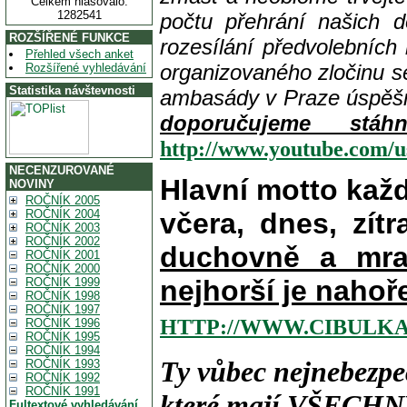
Celkem hlasovalo:
1282541
počtu přehrání našich 
ROZŠÍŘENÉ FUNKCE
rozesílání předvolebních
Přehled všech anket
organizovaného zločinu s
Rozšířené vyhledávání
Statistika návštevnosti
ambasády v Praze úspě
doporučujeme stá
http://www.youtube.com/
NECENZUROVANÉ
Hlavní motto kaž
NOVINY
ROČNÍK 2005
ROČNÍK 2004
včera, dnes, zítr
ROČNÍK 2003
ROČNÍK 2002
duchovně a mra
ROČNÍK 2001
ROČNÍK 2000
nejhorší je nahoř
ROČNÍK 1999
ROČNÍK 1998
ROČNÍK 1997
HTTP://WWW.CIBULKA
ROČNÍK 1996
ROČNÍK 1995
ROČNÍK 1994
Ty vůbec nejnebezpe
ROČNÍK 1993
ROČNÍK 1992
ROČNÍK 1991
které mají
VŠECHN
Fultextové vyhledávání