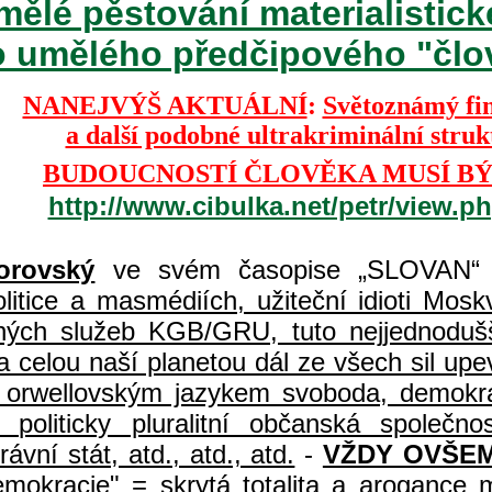
mělé pěstování materialisti
o umělého předčipového "člově
NANEJVÝŠ AKTUÁLNÍ
:
Světoznámý fi
a další podobné ultrakriminální stru
BUDOUCNOSTÍ ČLOVĚKA MUSÍ BÝ
http://www.cibulka.net/petr/view.
orovský
ve svém časopise „SLOVAN“ 
itice a masmédiích, užiteční idioti Moskvy
jných služeb KGB/GRU, tuto nejjednodušš
 celou naší planetou dál ze všech sil upe
jí orwellovským jazykem svoboda, demokr
, politicky pluralitní občanská spole
vní stát, atd., atd., atd.
-
VŽDY OVŠEM
demokracie" = skrytá totalita a arogance