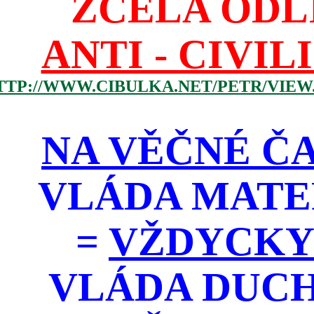
ZCELA ODL
ANTI - CIVIL
TTP://WWW.CIBULKA.NET/PETR/VIEW
NA VĚČNÉ ČA
VLÁDA MATE
=
VŽDYCKY
VLÁDA DUC