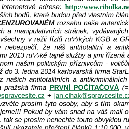
internetové adrese:
http://www.cibulka.n
ějších bodů, které budou před vlastním člá
CENZUROVANÉM
rozsahu naše autentick
h a manipulativních stránek, vydávaných 
 všechny v režii fízlů ru
ϟϟkých KGB a GRU
nebezpečí, že náš antitotalitní a antik
mi 2013 ru
ϟϟké tajné služby a jimi řízená
enom našim politickým příznivcům - volič
 do 3. ledna 2014 karlovarská firma StarL
 našich antitotalitních a antikriminálníc
 pražská firma
PRVNÍ POČÍTAČOVÁ
(=s
spravcesite.cz
+
jan.cihak@spravcesite.c
zvěte prosím tyto osoby, aby s tím okamž
jeme!!! Pokud by vám snad na váš mail o
 tak se prosím nenechte touto obvyklou r
lšují ukazatele přečtení článků 1:10.000, 