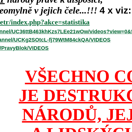
omylně v jejich čele...!!!
4 x viz:
etr/index.php?akce=statistika
annel/UC36ttB463khKzs7LEe21wOw/videos?view=0&f
hannel/UCKg2SOtcL-fj79WtM84ckQA/VIDEOS
r/PravyBlok/VIDEOS
VŠECHNO C
JE DESTRUK
NÁRODŮ, JE