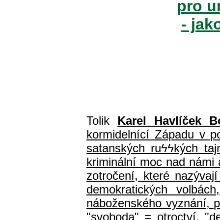
pro u
- jak
Tolik
Karel Havlíček B
kormidelnící Západu v pol
satanských ru
ϟϟ
kých ta
kriminální moc nad námi a
zotročení, které nazýva
demokratických volbách
náboženského vyznání, prá
"svoboda" = otroctví, "