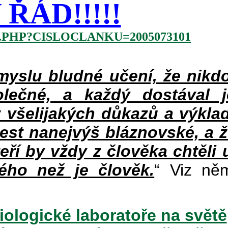
ŘÁD!!!!!
.PHP?CISLOCLANKU=2005073101
slu bludné učení, že nikdo
lečné, a každý dostával 
 všelijakých důkazů a výklad
jest nanejvýš bláznovské, a 
teří by vždy z člověka chtěli 
ého než je člověk.
“ Viz ně
iologické laboratoře na světě