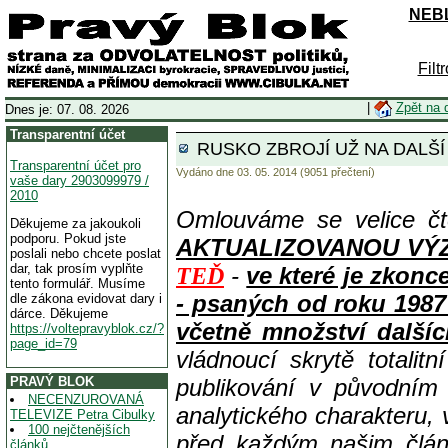
NEBL
Filt
|
Zpět na 
Dnes je: 07. 08. 2026
Transparentní účet
RUSKO ZBROJÍ UŽ NA DALŠÍ
Transparentní účet pro
Vydáno dne 03. 05. 2014 (9051 přečtení)
vaše dary 2903099979 /
2010
Omlouváme se velice čt
Děkujeme za jakoukoli
podporu. Pokud jste
AKTUALIZOVANOU VÝZVOU
poslali nebo chcete poslat
dar, tak prosím vyplňte
-
ve které je zkon
TEĎ
tento formulář. Musíme
- psaných od roku 1987
dle zákona evidovat dary i
dárce. Děkujeme
včetně množství dalšíc
https://voltepravyblok.cz/?
page_id=79
vládnoucí skrytě totalit
PRAVÝ BLOK
publikování v původním
NECENZUROVANÁ
analytického charakteru,
TELEVIZE Petra Cibulky
100 nejčtenějších
před každým našim člán
článků