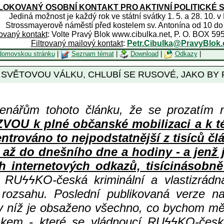
OKOVANÝ OSOBNÍ KONTAKT PRO AKTIVNÍ POLITICKÉ 
Jediná možnost je každý rok ve státní svátky 1. 5. a 28. 10. v
Strossmayerově náměstí před kostelem sv. Antonína od 10 do
rovaný kontakt
: Volte Pravý Blok www.cibulka.net, P. O. BOX 59
Filtrovaný mailový kontakt
:
Petr.Cibulka@PravyBlok.
domovskou stránku
|
Seznam témat
|
Download
|
Odkazy
|
 SVĚTOVOU VÁLKU, CHLUBÍ SE RUSOVÉ, JAKO BY P
enářům tohoto článku, že se prozatím 
 k plné občanské mobilizaci a k té n
centrováno to nejpodstatnější z tisíc
 až do dnešního dne a hodiny - a jenž
h internetových odkazů, tisícinásobně 
ní RU
ϟϟKO-česká kriminální a vlastizrád
 rozsahu. Poslední publikovaná verze n
 v níž je obsaženo všechno, co bychom měl
kem - které se vládnoucí RU
ϟϟKO-česká