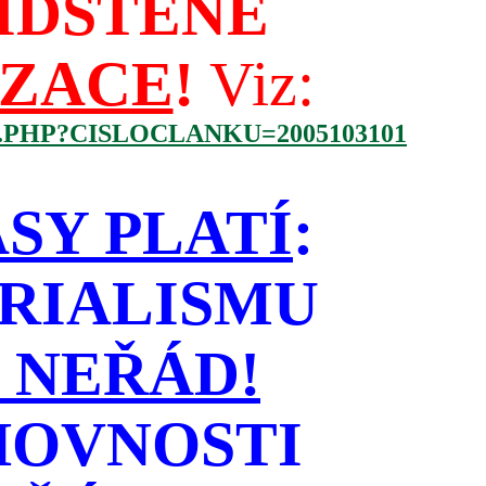
IDŠTĚNÉ
IZACE
!
Viz:
.PHP?CISLOCLANKU=2005103101
SY PLATÍ
:
RIALISMU
 NEŘÁD!
HOVNOSTI