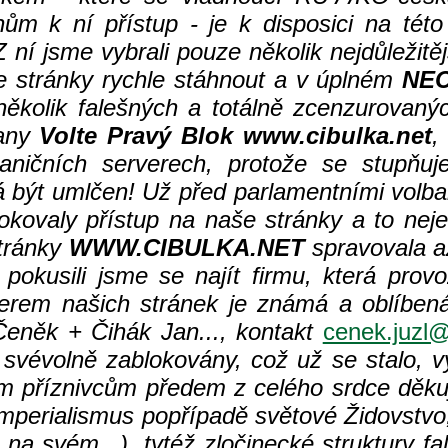
m k ní přístup - je k disposici na této 
Z ní jsme vybrali pouze několik nejdůležit
 stránky rychle stáhnout a v úplném
NE
několik falešných a totálně zcenzurovanýc
rany
Volte Pravý Blok www.cibulka.net
,
aničních serverech, protože se stupňuje 
být umlčen! Už před parlamentními volba
lokovaly přístup na naše stránky a to nej
tránky
WWW.CIBULKA.NET
spravovala až
okusili jsme se najít firmu, která provoz
erem našich stránek je známá a oblíbená
eněk + Čihák Jan..., kontakt
cenek.juzl@
svévolně zablokovány, což už se stalo, vy
ým příznivcům předem z celého srdce děku
perialismus popřípadě světové Židovstvo,
na svém...), tytéž zločinecké struktury fa