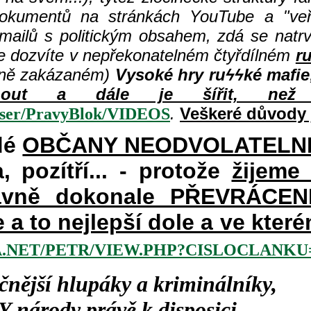
dokumentů na stránkách YouTube a "veře
 mailů s politickým obsahem, zdá se natr
e dozvíte v nepřekonatelném čtyřdílném
r
šně zakázaném)
Vysoké hry ru
ϟϟké mafie
hnout a dále je šířit, než 
.
Veškeré důvody 
user/PravyBlok/VIDEOS
dé
OBČANY NEODVOLATELN
a, pozítří... - protože
žijeme
vně dokonale PŘEVRÁCENÉM
e a to nejlepší dole a ve kte
.NET/PETR/VIEW.PHP?CISLOCLANKU=
čnější hlupáky a kriminálníky,
Y
národy právě k disposici,