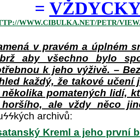
=
VŽDYCKY 
TTP://WWW.CIBULKA.NET/PETR/VIEW
mená v pravém a úplném smy
ýbrž aby všechno bylo spo
třebnou k jeho výživě. – Bez
hled každý, že takové učení 
v několika pomatených lidí, k
 horšího, ale vždy něco jin
u
ϟϟ
kých archivů:
atanský Kreml a jeho první b