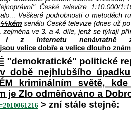
jnoprávní" České televize 1:10.000/1:1
valo... Veškeré podrobnosti o metodách r
u
ϟϟkém
seriálu České televize (dnes už po 
, zejména ve 3. a 4. díle, jenž se týkají p
i z Internetu nenávratně z
jsou velice dobře a velice dlouho znám
É
"demokratické" politické re
 v době nejhlubšího úpadku
 kriminálním světě, kde 
rém je Zlo odměňováno a Dobr
> zní stále stejně:
2010061216