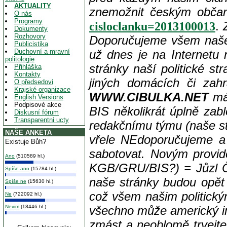
AKTUALITY
znemožnit českým občanů
O nás
Programy
.
cisloclanku=2013100013
Dokumenty
Rozhovory
Doporučujeme všem naše
Publicistika
Duchovní a mravní
už dnes je na Internetu 
politologie
stránky naší politické st
Přihláška
Kontakty
jiných domácích či zahr
O předsedovi
Krajské organizace
WWW.CIBULKA.NET
má 
English Versions
Podpisové akce
BIS několikrát úplně zab
Diskusní fórum
Transparentni ucty
redakčnímu týmu (naše s
NAŠE ANKETA
vřele NEdoporučujeme a p
Existuje Bůh?
sabotovat. Novým provid
Ano
(510589 hl.)
KGB/GRU/BIS?)
= Jůzl Č
Spíše ano
(15784 hl.)
naše stránky budou opět 
Spíše ne
(15630 hl.)
což všem našim politick
Ne
(722092 hl.)
Nevim
(18446 hl.)
všechno může americký im
zmást a neoblomě trvejte 