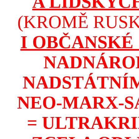
A LIDSKÝC
(KROMĚ RUSKA
I OBČANSKÉ
NADNÁROD
NADSTÁTNÍM
NEO-MARX-S
= ULTRAKR