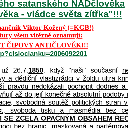
ckého satanského NADčlověka
ka - vládce světa zítřka"!!!
nančník Viktor Kožený (=KGB!)
ktury všem vítězně oznamují:
T ČIPOVÝ ANTIČLOVĚK!!!
php?cisloclanku=2006092201
už 26.7.
1850
, když "naši" současní
n
 a dědiční vlastizrádci v žoldu ultra kri
í pravdu nedokázali pochopit dodnes a 
vňují až do její konečné absolutní podoby 
acie, svobodná soutěž politických stran
čnost, svoboda tisku a masmédia bez c
 SE ZCELA OPAČNÝM OBSAHEM ŘEČ
 moci bez hranic, maskovaná a parfémova