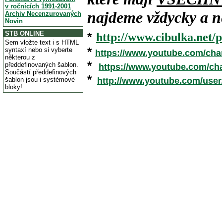
v ročnících 1991-2001
najdeme vždycky a ne
Archiv Necenzurovaných
Novin
STB ONLINE
*
http://www.cibulka.net/p
Sem vložte text i s HTML
*
syntaxí nebo si vyberte
https://www.youtube.com/ch
některou z
*
předdefinovaných šablon.
https://www.youtube.com/c
Součástí předdefinových
*
šablon jsou i systémové
http://www.youtube.com/use
bloky!