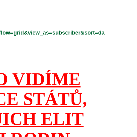
low=grid&view_as=subscriber&sort=da
O VIDÍME
CE STÁTŮ,
JICH ELIT