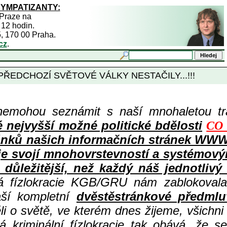
SYMPATIZANTY:
 Praze na
 12 hodin.
5, 170 00 Praha.
cz
.
ŘEDCHOZÍ SVĚTOVÉ VÁLKY NESTAČILY...!!!
nemohou seznámit s naší mnohaletou tr
ejvyšší možné politické bdělosti
CO 
ů článků našich informačních stránek 
 je svojí mnohovrstevností a systémov
důležitější, než každý náš jednotlivý
ná fízlokracie KGB/GRU nám zablokovala
aší kompletní
dvěstěstránkové předmlu
i o světě, ve kterém dnes žijeme, všichni
 kriminální fízlokracie tak obává, že s