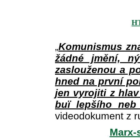
H
„
Komunismus zna
žádné jmění, n
zaslouženou a po
hned na první po
jen vyrojiti z hla
buï lepšího neb
videodokument z r
Marx-s