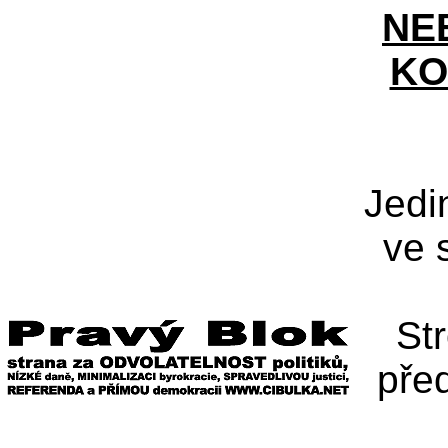
NE
KO
Jedi
ve 
St
pře