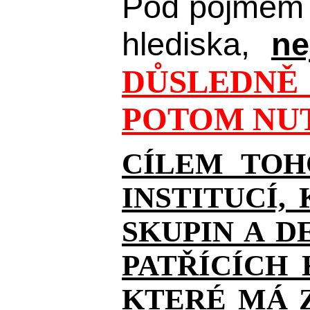
Pod pojmem 
hlediska,
ne
DŮSLEDNĚ 
POTOM NUT
CÍLEM TOH
INSTITUCÍ,
SKUPIN A D
PATŘÍCÍCH
KTERÉ MÁ Z