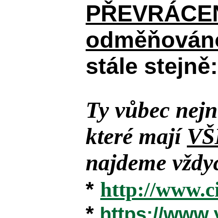
PŘEVRÁCENÉM
odměňováno
stále stejně:
Ty vůbec nejn
které mají
VŠ
najdeme vždyc
*
http://www.c
*
https://www