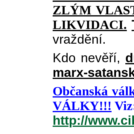
ZLÝM VLAST
LIKVIDACI.
vraždění.
Kdo nevěří,
d
marx-satansk
Občanská válk
VÁLKY!!!
Viz
http://www.c