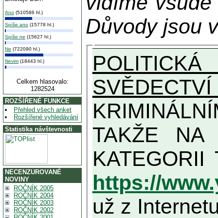
vidíme všude
Ano
(510586 hl.)
Důvody jsou v
Spíše ano
(15778 hl.)
Spíše ne
(15627 hl.)
Ne
(722090 hl.)
POLITICKÁ
Nevim
(18443 hl.)
SVĚDECTVÍ
Celkem hlasovalo:
1282524
ROZŠÍŘENÉ FUNKCE
KRIMINÁLN
Přehled všech anket
Rozšířené vyhledávání
TAKŽE NA MAXIMÁLNÍ MOŽN
Statistika návštevnosti
NECENZUROVANÉ
https://www
NOVINY
ROČNÍK 2005
ROČNÍK 2004
už z Internetu
ROČNÍK 2003
ROČNÍK 2002
ROČNÍK 2001