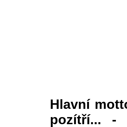
Hlavní mot
pozítří... 