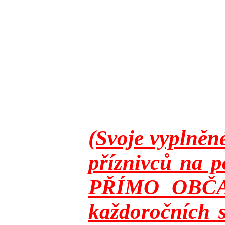
(Svoje vyplněn
příznivců na p
PŘÍMO OBČANY
každoročních s