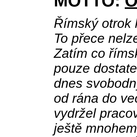
MOTTO:
O
Římský otrok 
To přece nelz
Zatím co říms
pouze dostatek
dnes svobodn
od rána do več
vydržel praco
ještě mnohem 