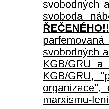
svobodných a 
svoboda nábo
ŘEČENÉHO!!
parfémovaná 
svobodných a 
KGB/GRU a ná
KGB/GRU,
"po
organizace", 
marxismu-leni