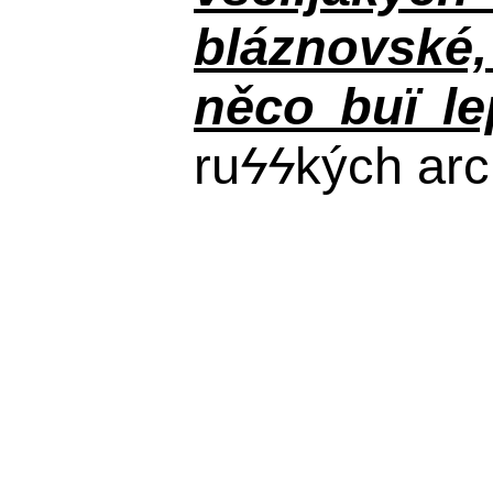
bláznovské, 
něco buï le
ru
ϟϟ
kých arc