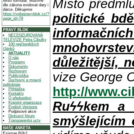
Místo předml
tento formulář. Musíme
dle zákona evidovat dary i
dárce. Děkujeme
politické bdě
https://voltepravyblok.cz/?
page_id=79
informačníc
PRAVÝ BLOK
NECENZUROVANÁ
TELEVIZE Petra Cibulky
mnohovrstev
100 nejčtenějších
článků
AKTUALITY
důležitější, 
O nás
Programy
Dokumenty
Rozhovory
vize George O
Publicistika
Duchovní a mravní
politologie
http://www.c
Přihláška
Kontakty
O předsedovi
Ruϟϟkem a n
Krajské organizace
English Versions
Podpisové akce
Diskusní fórum
smýšlejícím
Transparentni ucty
NAŠE ANKETA
Existuje Bůh?