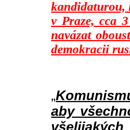
kandidaturou, 
v Praze, cca 
navázat oboust
demokracii rusk
„
Komunismus
aby všechno
všelijakýc