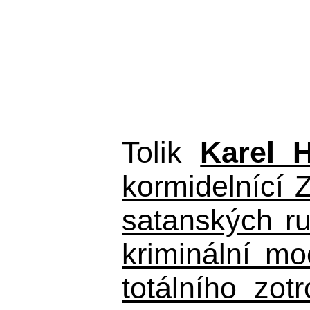
Tolik
Karel 
kormidelnící Z
satanských r
kriminální m
totálního zo