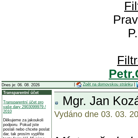
Fi
Prav
P
Fil
Petr
|
Zpět na domovskou stránku
|
Dnes je: 06. 08. 2026
Transparentní účet
Mgr. Jan Kozák
Transparentní účet pro
vaše dary 2903099979 /
2010
Vydáno dne 03. 03. 20
Děkujeme za jakoukoli
podporu. Pokud jste
poslali nebo chcete poslat
dar, tak prosím vyplňte