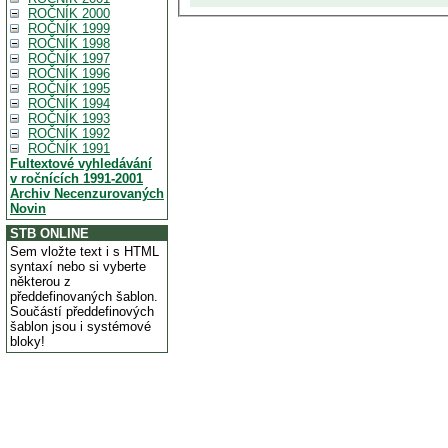
ROČNÍK 2000
ROČNÍK 1999
ROČNÍK 1998
ROČNÍK 1997
ROČNÍK 1996
ROČNÍK 1995
ROČNÍK 1994
ROČNÍK 1993
ROČNÍK 1992
ROČNÍK 1991
Fultextové vyhledávání
v ročnících 1991-2001
Archiv Necenzurovaných
Novin
STB ONLINE
Sem vložte text i s HTML
syntaxí nebo si vyberte
některou z
předdefinovaných šablon.
Součástí předdefinových
šablon jsou i systémové
bloky!