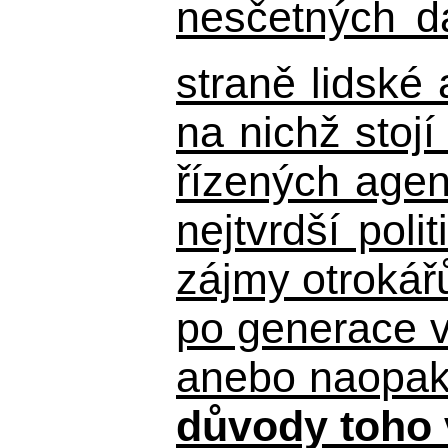
nesčetných d
straně lidské
na nichž stojí
řízených agen
nejtvrdší pol
zájmy otrokář
po generace 
anebo naopak n
důvody toho 