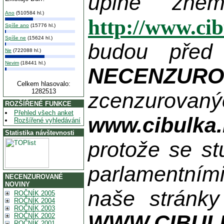
úplně zne
Ano
(510584 hl.)
http://www.ci
Spíše ano
(15776 hl.)
Spíše ne
(15624 hl.)
budou před
Ne
(722088 hl.)
Nevim
(18441 hl.)
NECENZUR
Celkem hlasovalo:
1282513
zcenzurovanýc
ROZŠÍŘENÉ FUNKCE
Přehled všech anket
www.cibulka.
Rozšířené vyhledávání
Statistika návštevnosti
protože se st
parlamentními
NECENZUROVANÉ
NOVINY
naše stránky
ROČNÍK 2005
ROČNÍK 2004
ROČNÍK 2003
WWW.CIBUL
ROČNÍK 2002
ROČNÍK 2001