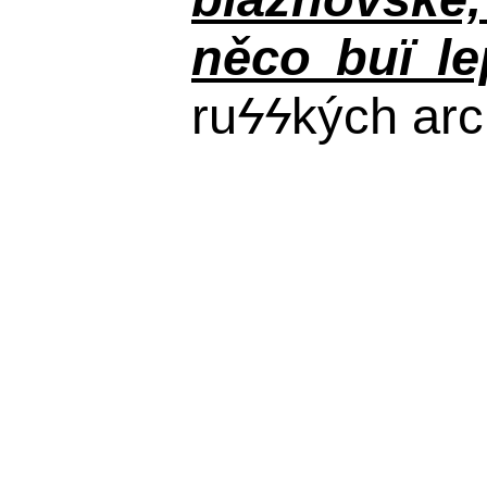
něco buï le
ru
ϟϟ
kých arc