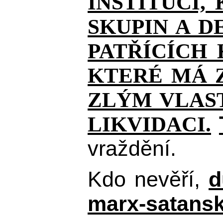
INSTITUCÍ,
SKUPIN A D
PATŘÍCÍCH
KTERÉ MÁ Z
ZLÝM VLAST
LIKVIDACI.
vraždění.
Kdo nevěří,
d
marx-satansk