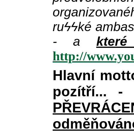
organizované
ru
ϟϟ
ké ambas
- a
kter
http://www.y
Hlavní mot
pozítří... 
PŘEVRÁCENÉM
odměňováno