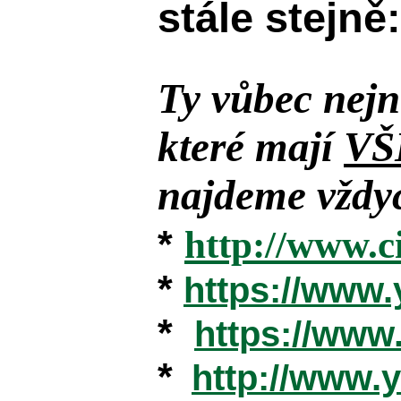
stále stejně:
Ty vůbec nejn
které mají
VŠ
najdeme vždyc
*
http://www.c
*
https://www
*
https://ww
*
http://www.