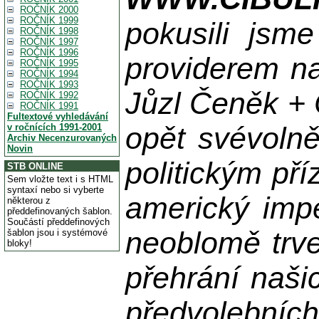
ROČNÍK 2000
ROČNÍK 1999
pokusili jsme
ROČNÍK 1998
ROČNÍK 1997
ROČNÍK 1996
providerem na
ROČNÍK 1995
ROČNÍK 1994
ROČNÍK 1993
Jůzl Čeněk + 
ROČNÍK 1992
ROČNÍK 1991
Fultextové vyhledávání
opět svévolně
v ročnících 1991-2001
Archiv Necenzurovaných
Novin
politickým př
STB ONLINE
Sem vložte text i s HTML
syntaxí nebo si vyberte
americký impe
některou z
předdefinovaných šablon.
Součástí předdefinových
neoblomě trvej
šablon jsou i systémové
bloky!
přehrání naši
předvolebníc