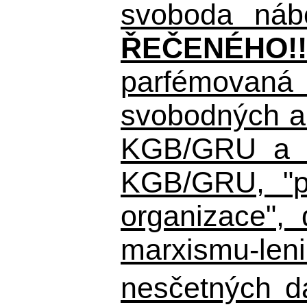
svoboda nábo
ŘEČENÉHO!!
parfémovaná 
svobodných a 
KGB/GRU a ná
KGB/GRU,
"po
organizace", 
marxismu-leni
nesčetných d