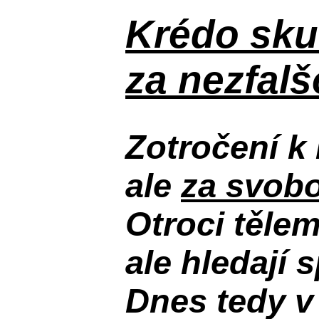
Krédo
sku
za nezfal
Zotročení k 
ale
za svobo
Otroci těle
ale hledají 
Dnes tedy v