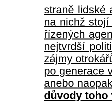
straně lidské
na nichž stojí
řízených agen
nejtvrdší pol
zájmy otrokář
po generace 
anebo naopak n
důvody toho 