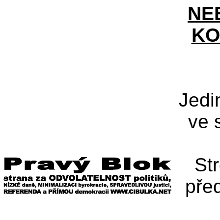
NE
KO
Jedi
ve 
St
pře