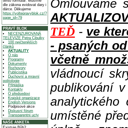
Omlouváme se
tento formulář. Musíme
dle zákona evidovat dary i
dárce. Děkujeme
AKTUALIZOVAN
https://voltepravyblok.cz/?
page_id=79
-
ve kte
TEĎ
PRAVÝ BLOK
NECENZUROVANÁ
TELEVIZE Petra Cibulky
- psaných od
100 nejčtenějších
článků
AKTUALITY
včetně množs
O nás
Programy
Dokumenty
Rozhovory
vládnoucí skr
Publicistika
Duchovní a mravní
politologie
publikování 
Přihláška
Kontakty
O předsedovi
analytického
Krajské organizace
English Versions
Podpisové akce
Diskusní fórum
umístěné pře
Transparentni ucty
NAŠE ANKETA
Existuje Bůh?