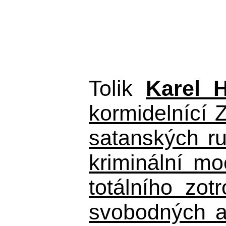
Tolik
Karel 
kormidelnící Z
satanských r
kriminální m
totálního zo
svobodných a 