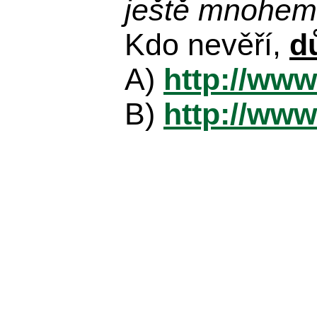
ještě mnohem 
Kdo nevěří,
d
A)
http://www
B)
http://www