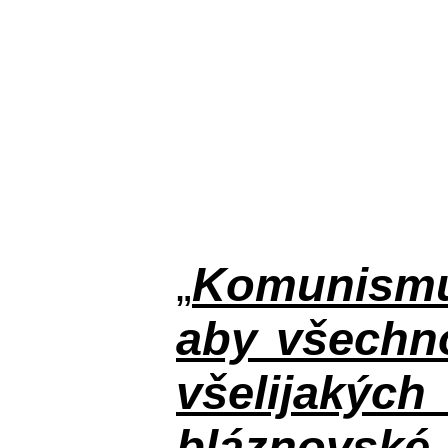
„
Komunismus
aby všechno
všelijakýc
bláznovské, 