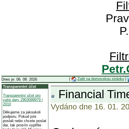
Fi
Prav
P
Fil
Petr
|
Zpět na domovskou stránku
|
Dnes je: 06. 08. 2026
Transparentní účet
Financial Time
Transparentní účet pro
vaše dary 2903099979 /
2010
Vydáno dne 16. 01. 20
Děkujeme za jakoukoli
podporu. Pokud jste
poslali nebo chcete poslat
dar, tak prosím vyplňte