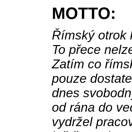
MOTTO:
Římský otrok 
To přece nelz
Zatím co říms
pouze dostatek
dnes svobodn
od rána do več
vydržel praco