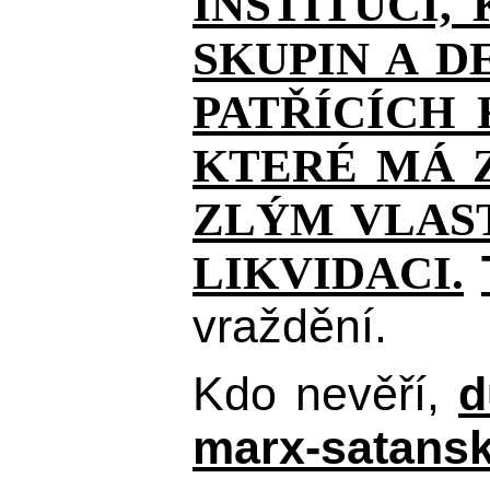
INSTITUCÍ,
SKUPIN A D
PATŘÍCÍCH
KTERÉ MÁ Z
ZLÝM VLAST
LIKVIDACI.
vraždění.
Kdo nevěří,
d
marx-satansk