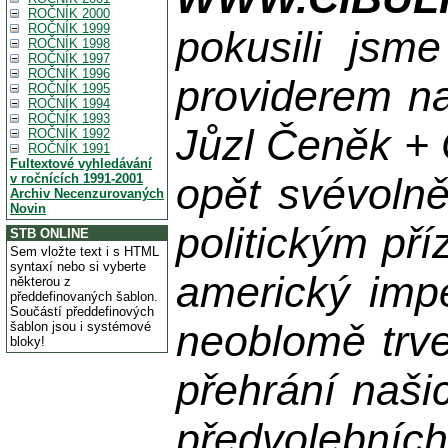
ROČNÍK 2000
ROČNÍK 1999
pokusili jsme
ROČNÍK 1998
ROČNÍK 1997
ROČNÍK 1996
providerem na
ROČNÍK 1995
ROČNÍK 1994
ROČNÍK 1993
Jůzl Čeněk + 
ROČNÍK 1992
ROČNÍK 1991
Fultextové vyhledávání
opět svévolně
v ročnících 1991-2001
Archiv Necenzurovaných
Novin
politickým př
STB ONLINE
Sem vložte text i s HTML
syntaxí nebo si vyberte
americký impe
některou z
předdefinovaných šablon.
Součástí předdefinových
neoblomě trvej
šablon jsou i systémové
bloky!
přehrání naši
předvolebníc