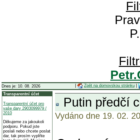
Fi
Prav
P
Fil
Petr
|
Zpět na domovskou stránku
|
Dnes je: 10. 08. 2026
Transparentní účet
Putin předčí c
Transparentní účet pro
vaše dary 2903099979 /
2010
Vydáno dne 19. 02. 20
Děkujeme za jakoukoli
podporu. Pokud jste
poslali nebo chcete poslat
dar, tak prosím vyplňte