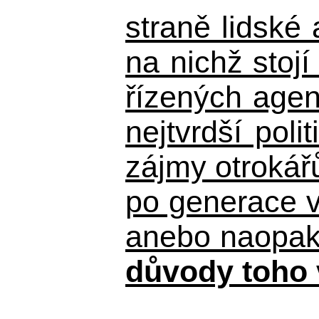
straně lidské
na nichž stojí
řízených agen
nejtvrdší pol
zájmy otrokář
po generace 
anebo naopak n
důvody toho 