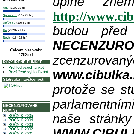
úplně zne
Ano
(510595 hl.)
http://www.ci
Spíše ano
(15792 hl.)
Spíše ne
(15635 hl.)
budou před
Ne
(722097 hl.)
Nevim
(18452 hl.)
NECENZUR
Celkem hlasovalo:
1282571
zcenzurovanýc
ROZŠÍŘENÉ FUNKCE
Přehled všech anket
www.cibulka.
Rozšířené vyhledávání
Statistika návštevnosti
protože se st
parlamentními
NECENZUROVANÉ
NOVINY
naše stránky
ROČNÍK 2005
ROČNÍK 2004
ROČNÍK 2003
WWW.CIBUL
ROČNÍK 2002
ROČNÍK 2001