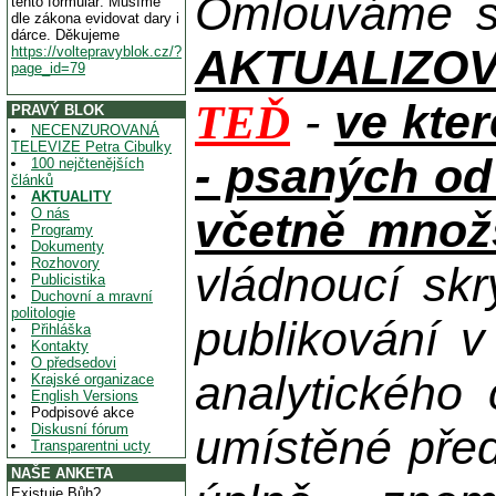
Omlouváme se
tento formulář. Musíme
dle zákona evidovat dary i
dárce. Děkujeme
AKTUALIZOVAN
https://voltepravyblok.cz/?
page_id=79
-
ve kte
TEĎ
PRAVÝ BLOK
NECENZUROVANÁ
TELEVIZE Petra Cibulky
- psaných od
100 nejčtenějších
článků
AKTUALITY
včetně množs
O nás
Programy
Dokumenty
Rozhovory
vládnoucí skr
Publicistika
Duchovní a mravní
politologie
publikování 
Přihláška
Kontakty
O předsedovi
analytického
Krajské organizace
English Versions
Podpisové akce
Diskusní fórum
umístěné pře
Transparentni ucty
NAŠE ANKETA
Existuje Bůh?