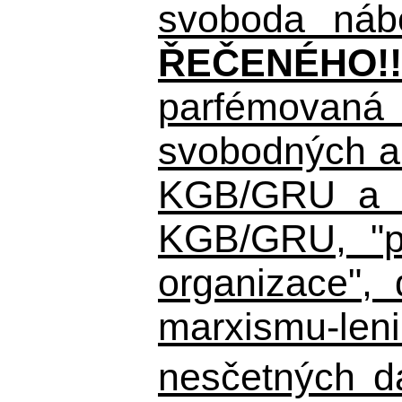
svoboda nábo
ŘEČENÉHO!!
parfémovaná 
svobodných a 
KGB/GRU a ná
KGB/GRU,
"po
organizace", 
marxismu-leni
nesčetných d