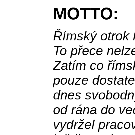
MOTTO:
Římský otrok 
To přece nelz
Zatím co říms
pouze dostatek
dnes svobodn
od rána do več
vydržel praco