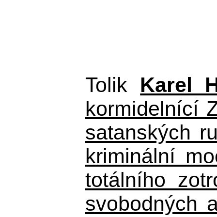
Tolik
Karel 
kormidelnící Z
satanských r
kriminální m
totálního zo
svobodných a 