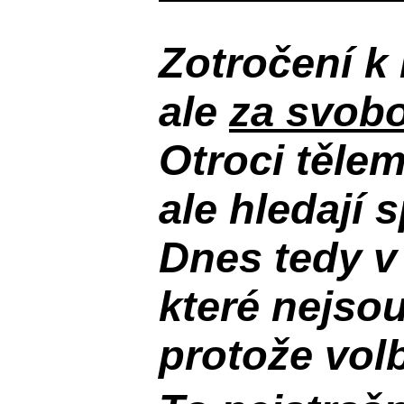
Zotročení k 
ale
za svobo
Otroci těle
ale hledají 
Dnes tedy v
které nejso
protože volb