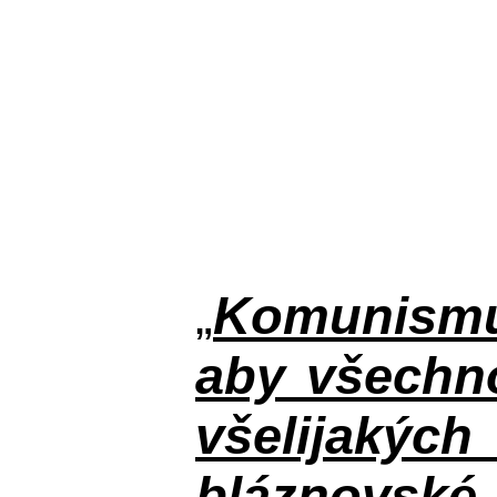
„
Komunismus
aby všechno
všelijakýc
bláznovské, 