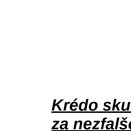
Krédo
sku
za nezfal