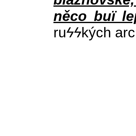
něco buï le
ru
ϟϟ
kých arc