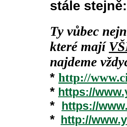
stále stejně:
Ty vůbec nejn
které mají
VŠ
najdeme vždyc
*
http://www.c
*
https://www
*
https://ww
*
http://www.