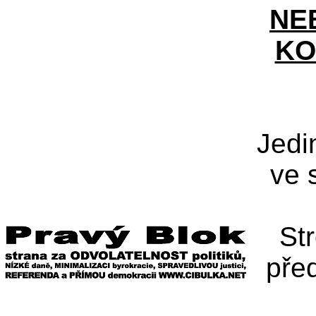
NE
KO
Jedi
ve 
St
pře