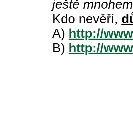
ještě mnohem 
Kdo nevěří,
d
A)
http://www
B)
http://www