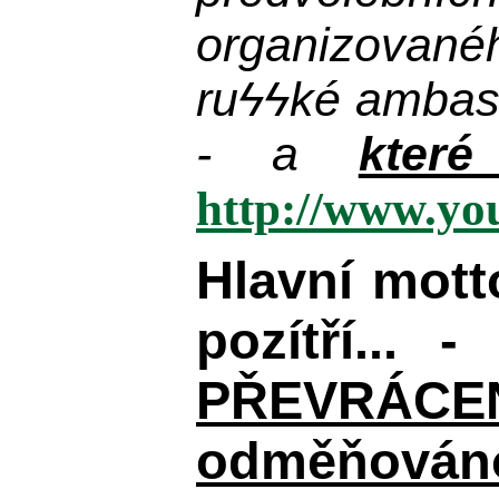
organizované
ru
ϟϟ
ké ambas
- a
kter
http://www.y
Hlavní mot
pozítří... 
PŘEVRÁCENÉM
odměňováno