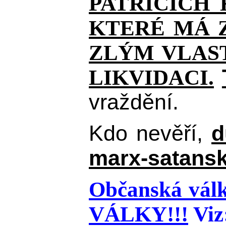
PATŘÍCÍCH
KTERÉ MÁ Z
ZLÝM VLAST
LIKVIDACI.
vraždění.
Kdo nevěří,
d
marx-satansk
Občanská válk
VÁLKY!!!
Viz