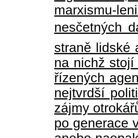
marxismu-leni
nesčetných d
straně lidské
na nichž stojí
řízených agen
nejtvrdší pol
zájmy otrokář
po generace 
anebo naopak n