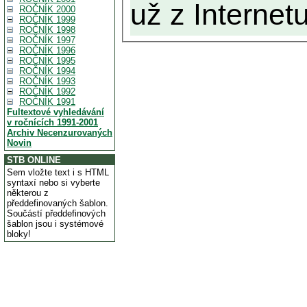
už z Internetu
ROČNÍK 2000
ROČNÍK 1999
ROČNÍK 1998
ROČNÍK 1997
ROČNÍK 1996
ROČNÍK 1995
ROČNÍK 1994
ROČNÍK 1993
ROČNÍK 1992
ROČNÍK 1991
Fultextové vyhledávání
v ročnících 1991-2001
Archiv Necenzurovaných
Novin
STB ONLINE
Sem vložte text i s HTML
syntaxí nebo si vyberte
některou z
předdefinovaných šablon.
Součástí předdefinových
šablon jsou i systémové
bloky!