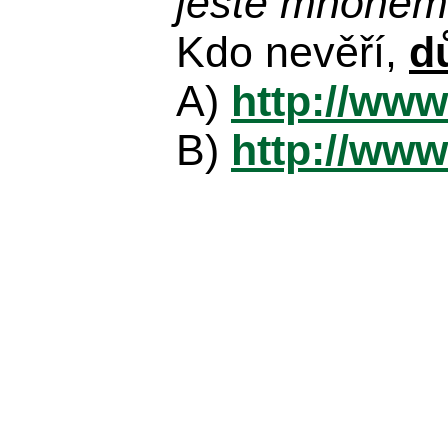
ještě mnohem 
Kdo nevěří,
d
A)
http://www
B)
http://www