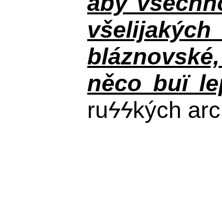
aby všechno
všelijakýc
bláznovské, 
něco buï le
ru
ϟϟ
kých arc