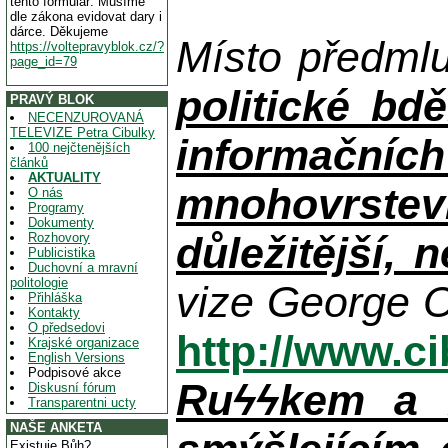
tento formulář. Musíme
dle zákona evidovat dary i
dárce. Děkujeme
Místo předml
https://voltepravyblok.cz/?
page_id=79
politické bdě
PRAVÝ BLOK
NECENZUROVANÁ
TELEVIZE Petra Cibulky
informačníc
100 nejčtenějších
článků
AKTUALITY
mnohovrstev
O nás
Programy
Dokumenty
důležitější, 
Rozhovory
Publicistika
Duchovní a mravní
politologie
vize George O
Přihláška
Kontakty
O předsedovi
http://www.c
Krajské organizace
English Versions
Podpisové akce
Ruϟϟkem a n
Diskusní fórum
Transparentni ucty
NAŠE ANKETA
Existuje Bůh?