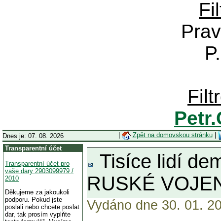
Fi
Prav
P
Fil
Petr
|
Zpět na domovskou stránku
|
Dnes je: 07. 08. 2026
Transparentní účet
Tisíce lidí 
Transparentní účet pro
vaše dary 2903099979 /
RUSKÉ VOJENS
2010
Děkujeme za jakoukoli
podporu. Pokud jste
Vydáno dne 30. 01. 20
poslali nebo chcete poslat
dar, tak prosím vyplňte