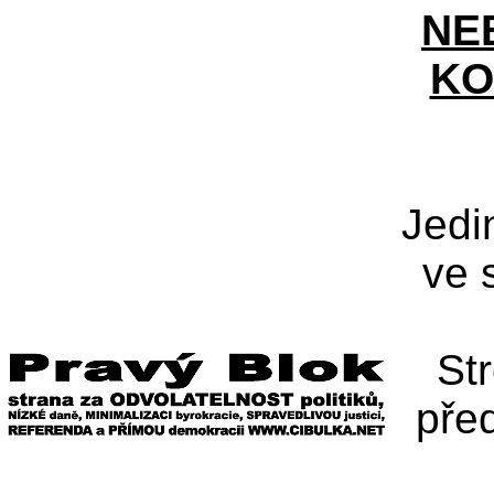
NE
KO
Jedi
ve 
St
pře