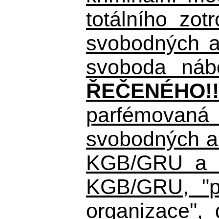
totálního zo
svobodných a 
svoboda nábo
ŘEČENÉHO!!
parfémovaná 
svobodných a 
KGB/GRU a ná
KGB/GRU,
"po
organizace", 