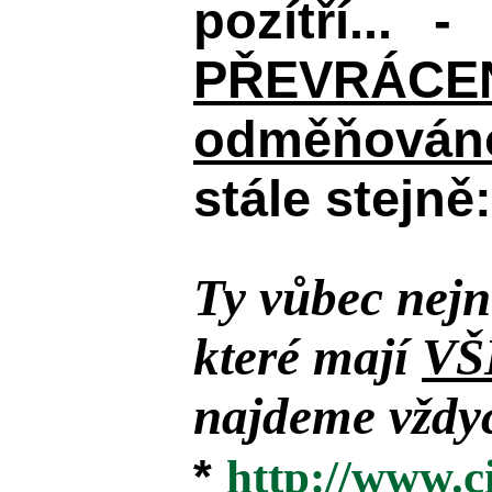
pozítří... 
PŘEVRÁCENÉM
odměňováno
stále stejně:
Ty vůbec nejn
které mají
VŠ
najdeme vždyc
*
http://www.c