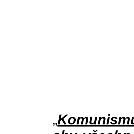
„
Komunismus