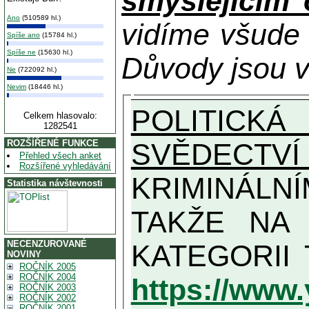
smýšlejícím
Ano
(510589 hl.)
vidíme všude
Spíše ano
(15784 hl.)
Spíše ne
(15630 hl.)
Důvody jsou v
Ne
(722092 hl.)
Nevim
(18446 hl.)
POLITICKÁ
Celkem hlasovalo:
1282541
SVĚDECTVÍ
ROZŠÍŘENÉ FUNKCE
Přehled všech anket
Rozšířené vyhledávání
KRIMINÁLN
Statistika návštevnosti
TAKŽE NA MAXIMÁLNÍ MOŽN
NECENZUROVANÉ
NOVINY
ROČNÍK 2005
ROČNÍK 2004
https://www
ROČNÍK 2003
ROČNÍK 2002
ROČNÍK 2001