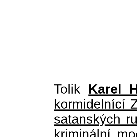
Tolik
Karel 
kormidelnící Z
satanských r
kriminální m