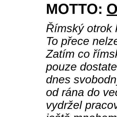
MOTTO:
O
Římský otrok 
To přece nelz
Zatím co říms
pouze dostatek
dnes svobodn
od rána do več
vydržel praco