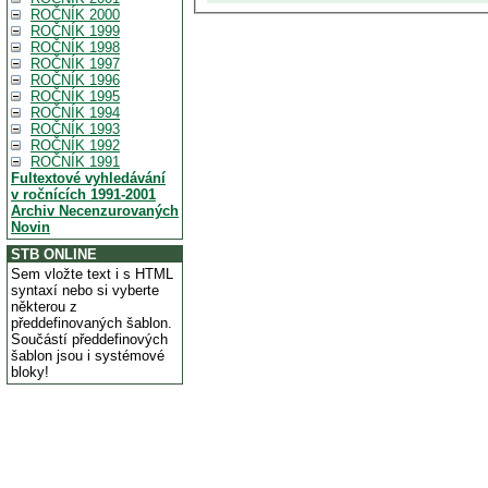
ROČNÍK 2000
ROČNÍK 1999
ROČNÍK 1998
ROČNÍK 1997
ROČNÍK 1996
ROČNÍK 1995
ROČNÍK 1994
ROČNÍK 1993
ROČNÍK 1992
ROČNÍK 1991
Fultextové vyhledávání
v ročnících 1991-2001
Archiv Necenzurovaných
Novin
STB ONLINE
Sem vložte text i s HTML
syntaxí nebo si vyberte
některou z
předdefinovaných šablon.
Součástí předdefinových
šablon jsou i systémové
bloky!