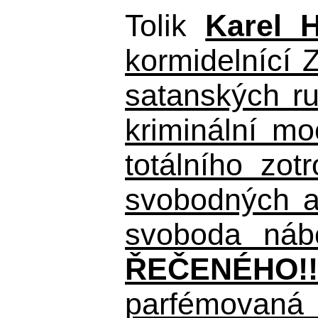
Tolik
Karel 
kormidelnící Z
satanských r
kriminální m
totálního zo
svobodných a 
svoboda nábo
ŘEČENÉHO!!
parfémovaná 