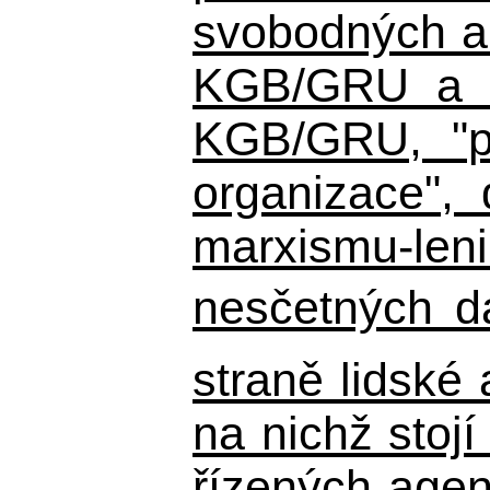
svobodných a 
KGB/GRU a ná
KGB/GRU,
"po
organizace", 
marxismu-leni
nesčetných d
straně lidské
na nichž stojí
řízených agen