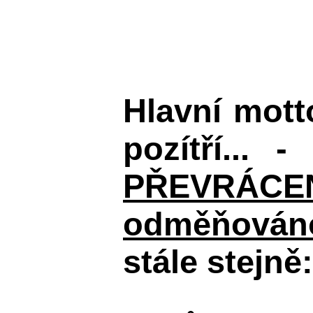
Hlavní mot
pozítří... 
PŘEVRÁCENÉM
odměňováno
stále stejně: