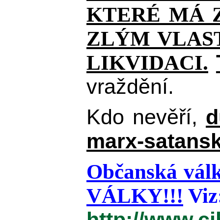
KTERÉ MÁ Z
ZLÝM VLAST
LIKVIDACI.
vraždění.
Kdo nevěří,
d
marx-satansk
Občanská válk
VÁLKY!!!
Viz
http://www.c