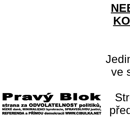
NE
KO
Jedi
ve 
St
pře