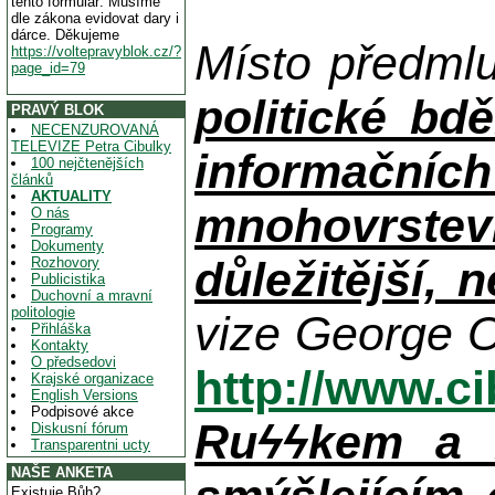
tento formulář. Musíme
dle zákona evidovat dary i
dárce. Děkujeme
Místo předml
https://voltepravyblok.cz/?
page_id=79
politické bdě
PRAVÝ BLOK
NECENZUROVANÁ
TELEVIZE Petra Cibulky
informačníc
100 nejčtenějších
článků
AKTUALITY
mnohovrstev
O nás
Programy
Dokumenty
důležitější, 
Rozhovory
Publicistika
Duchovní a mravní
politologie
vize George O
Přihláška
Kontakty
O předsedovi
http://www.c
Krajské organizace
English Versions
Podpisové akce
Ruϟϟkem a n
Diskusní fórum
Transparentni ucty
NAŠE ANKETA
Existuje Bůh?