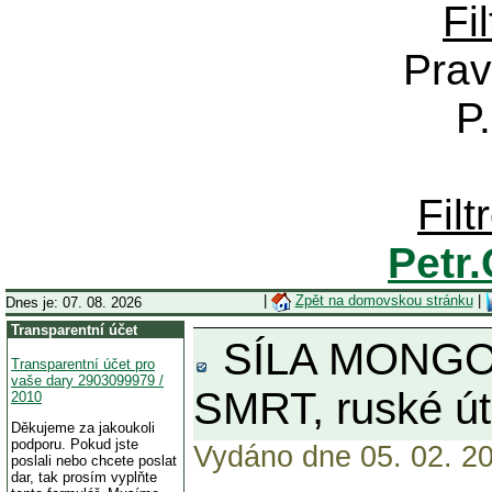
Fi
Prav
P
Fil
Petr
|
Zpět na domovskou stránku
|
Dnes je: 07. 08. 2026
Transparentní účet
SÍLA MONGOL
Transparentní účet pro
vaše dary 2903099979 /
SMRT, ruské út
2010
Děkujeme za jakoukoli
podporu. Pokud jste
Vydáno dne 05. 02. 20
poslali nebo chcete poslat
dar, tak prosím vyplňte