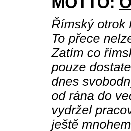
MOTTO:
O
Římský otrok 
To přece nelz
Zatím co říms
pouze dostatek
dnes svobodn
od rána do več
vydržel praco
ještě mnohem 