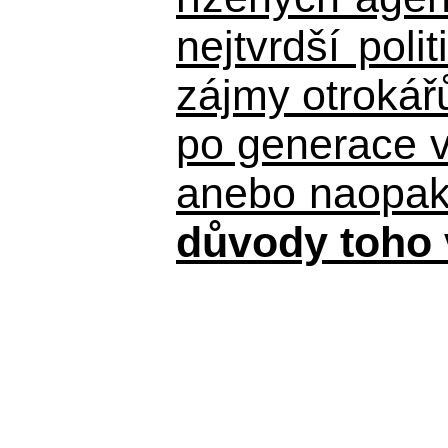
nejtvrdší pol
zájmy otrokář
po generace 
anebo naopak n
důvody toho 