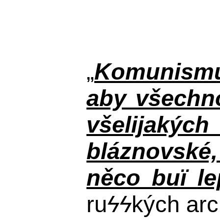
„
Komunismus
aby všechno
všelijakýc
bláznovské, 
něco buï le
ru
ϟϟ
kých arc