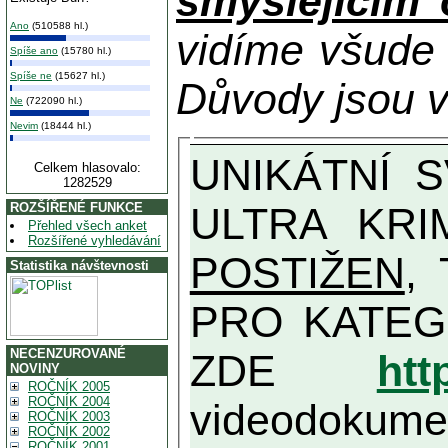
smýšlejícím
Ano
(510588 hl.)
vidíme všude
Spíše ano
(15780 hl.)
Spíše ne
(15627 hl.)
Důvody jsou v
Ne
(722090 hl.)
Nevim
(18444 hl.)
UNIKÁTNÍ SVĚDECTVÍ ZE SOUČASNOSTI: PŘEDSEDA VLASTIZRÁDNÉ VLÁDY KGB MIMOŘÁDNĚ DETAILNĚ O
Celkem hlasovalo:
1282529
ULTRA KRI
ROZŠÍŘENÉ FUNKCE
Přehled všech anket
Rozšířené vyhledávání
POSTIŽEN
, T
Statistika návštevnosti
PRO KATEGORII TĚCH VŮBEC NEJVYŠŠÍC
NECENZUROVANÉ
ZDE
htt
NOVINY
ROČNÍK 2005
ROČNÍK 2004
videodokument
ROČNÍK 2003
ROČNÍK 2002
ROČNÍK 2001