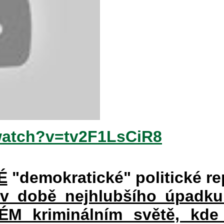
watch?v=tv2F1LsCiR8
É
"demokratické" politické re
 v době nejhlubšího úpadku
 kriminálním světě, kde 