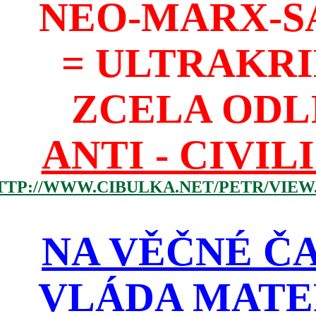
NEO-MARX-S
= ULTRAKR
ZCELA ODL
ANTI - CIVIL
TTP://WWW.CIBULKA.NET/PETR/VIEW
NA VĚČNÉ ČA
VLÁDA MATE