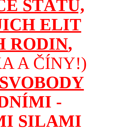
CE STÁTŮ,
JICH ELIT
H RODIN
,
 A ČÍNY!)
 SVOBODY
NÍMI -
I SILAMI