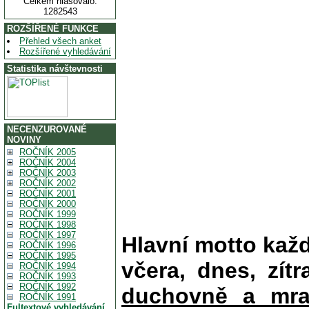
Celkem hlasovalo:
1282543
ROZŠÍŘENÉ FUNKCE
Přehled všech anket
Rozšířené vyhledávání
Statistika návštevnosti
NECENZUROVANÉ
NOVINY
ROČNÍK 2005
ROČNÍK 2004
ROČNÍK 2003
ROČNÍK 2002
ROČNÍK 2001
ROČNÍK 2000
ROČNÍK 1999
ROČNÍK 1998
ROČNÍK 1997
Hlavní motto kaž
ROČNÍK 1996
ROČNÍK 1995
včera, dnes, zítr
ROČNÍK 1994
ROČNÍK 1993
ROČNÍK 1992
duchovně a mra
ROČNÍK 1991
Fultextové vyhledávání