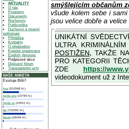
smýšlejícím občanům z
AKTUALITY
O nás
všude kolem sebe i sam
Programy
Dokumenty
jsou velice dobře a velic
Rozhovory
Publicistika
Duchovní a mravní
politologie
UNIKÁTNÍ SVĚDECTVÍ ZE SOUČASNOSTI: PŘEDSEDA VLASTIZRÁDNÉ VLÁDY KGB MIMOŘÁDNĚ DETAILNĚ O
Přihláška
Kontakty
ULTRA KRIMINÁLNÍ
O předsedovi
Krajské organizace
POSTIŽEN
, TAKŽE NA MAXIMÁLNÍ M
English Versions
PRO KATEGORII TĚCH VŮBEC NEJVYŠŠÍCH PROTINÁRODNÍCH A PROTISTÁT
Podpisové akce
Diskusní fórum
ZDE
https://www.
Transparentni ucty
videodokument už z Inter
NAŠE ANKETA
Existuje Bůh?
Ano
(510589 hl.)
Spíše ano
(15785 hl.)
Spíše ne
(15631 hl.)
Ne
(722092 hl.)
Nevim
(18446 hl.)