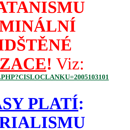
ATANISMU
IMINÁLNÍ
IDŠTĚNÉ
IZACE
!
Viz:
.PHP?CISLOCLANKU=2005103101
SY PLATÍ
:
RIALISMU