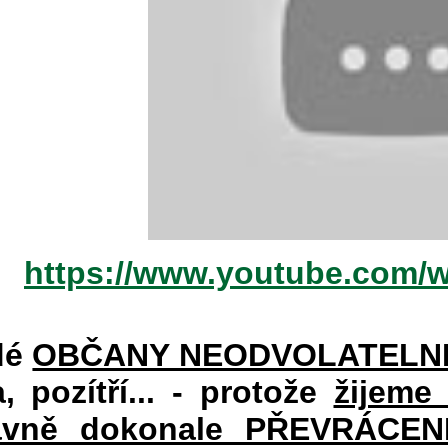
https://www.youtube.com/
dé
OBČANY NEODVOLATELN
a, pozítří... - protože
žijeme
vně dokonale PŘEVRÁCENÉM