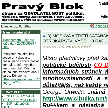
NEBL
Filt
|
Zpět na 
Dnes je: 08. 08. 2026
Transparentní účet
3) MOSKVA A TŘETÍ SATANS
Transparentní účet pro
OTROKÁŘSTVÍ VYŠŠÍHO ŘÁDU,
vaše dary 2903099979 /
Vydáno dne 30. 01. 2011 (10292 přečtení)
2010
Děkujeme za jakoukoli
Místo předmluvy před k
podporu. Pokud jste
poslali nebo chcete poslat
politické bdělosti
CO D
dar, tak prosím vyplňte
tento formulář. Musíme
informačních stránek 
dle zákona evidovat dary i
dárce. Děkujeme
mnohovrstevností a s
https://voltepravyblok.cz/?
page_id=79
důležitější, než každý n
George Orwella, známá 
PRAVÝ BLOK
NECENZUROVANÁ
http://www.cibulka.net
TELEVIZE Petra Cibulky
100 nejčtenějších
Ruϟϟkem a následná 
článků