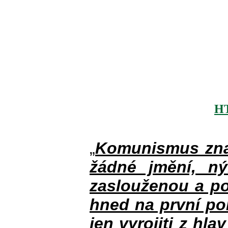
H
„
Komunismus zna
žádné jmění, n
zaslouženou a po
hned na první po
jen vyrojiti z hla