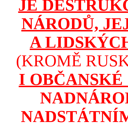
JE DESTRUK
NÁRODŮ, JE
A LIDSKÝC
(KROMĚ RUSKA
I OBČANSKÉ
NADNÁROD
NADSTÁTNÍM