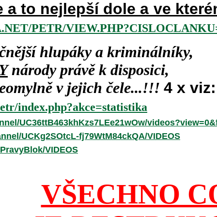
e a to nejlepší dole a ve kte
.NET/PETR/VIEW.PHP?CISLOCLANKU=
čnější hlupáky a kriminálníky,
Y
národy právě k disposici,
omylně v jejich čele...!!!
4 x viz:
etr/index.php?akce=statistika
annel/UC36ttB463khKzs7LEe21wOw/videos?view=0&f
hannel/UCKg2SOtcL-fj79WtM84ckQA/VIDEOS
/PravyBlok/VIDEOS
VŠECHNO C