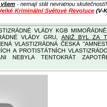
i všem
- nemají stát nevratnou skutečností
Velké Kriminální Světové Revoluce
(V-K
ZRÁDNÉ VLÁDY GRU,
ANIŽ BYL ZA 
ANI NEBYLA TENTOKRÁT ZAPOTŘEB