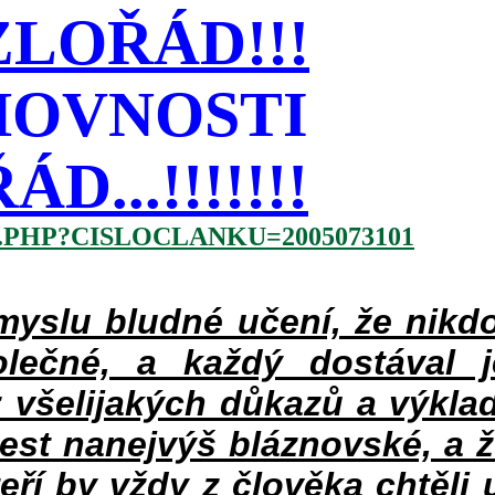
LOŘÁD!!!
HOVNOSTI
...!!!!!!!
.PHP?CISLOCLANKU=2005073101
slu bludné učení, že nikdo
lečné, a každý dostával 
 všelijakých důkazů a výklad
jest nanejvýš bláznovské, a 
teří by vždy z člověka chtěli 