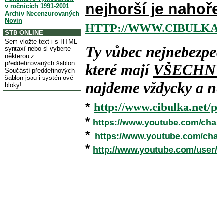
nejhorší je nahoř
v ročnících 1991-2001
Archiv Necenzurovaných
Novin
HTTP://WWW.CIBULKA
STB ONLINE
Sem vložte text i s HTML
Ty vůbec nejnebezpe
syntaxí nebo si vyberte
některou z
předdefinovaných šablon.
které mají
VŠECHN
Součástí předdefinových
šablon jsou i systémové
najdeme vždycky a ne
bloky!
*
http://www.cibulka.net/p
*
https://www.youtube.com/ch
*
https://www.youtube.com/c
*
http://www.youtube.com/user