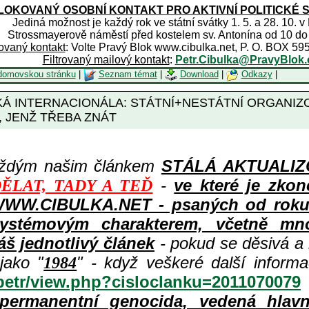
OKOVANÝ OSOBNÍ KONTAKT PRO AKTIVNÍ POLITICKÉ 
Jediná možnost je každý rok ve státní svátky 1. 5. a 28. 10. v
Strossmayerově náměstí před kostelem sv. Antonína od 10 do
rovaný kontakt
: Volte Pravý Blok www.cibulka.net, P. O. BOX 59
Filtrovaný mailový kontakt
:
Petr.Cibulka@PravyBlok.
domovskou stránku
|
Seznam témat
|
Download
|
Odkazy
|
KÁ INTERNACIONÁLA: STÁTNÍ+NESTÁTNÍ ORGANIZO
 JENŽ TŘEBA ZNÁT
aždým našim článkem
STÁLÁ AKTUALIZOV
-
ve které je zkon
ĚLAT, TADY A TEĎ
WWW.CIBULKA.NET - psaných od roku 1
ystémovým charakterem, včetně množ
áš jednotlivý článek
- pokud se děsivá a
jako "
" - když veškeré další inform
1984
/petr/view.php?cisloclanku=2011070079
permanentní genocida, vedená hlav