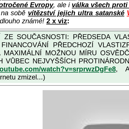
otročené Evropy
, ale i
válka všech prot
i na sobě
vítězství jejich ultra satanské
e dlouho známé!
2 x viz
:
M FINANCOVÁNÍ PŘEDCHOZÍ VLASTI
OŽNOU MÍRU OSVĚDČENÁ VLASTIZRÁDNÁ ČESKÁ "AMNESTIE", URČENÁ
NÍCH VLASTIZRÁDCŮ, VIZ NAPŘ.
youtube.com/watch?v=srprwzDgFe8
, 
netu zmizel...)