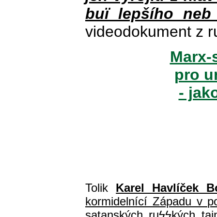
buï lepšího neb
videodokument z r
Marx-s
pro u
- jak
Tolik
Karel Havlíček B
kormidelnící Západu v pol
satanských ru
ϟϟ
kých ta