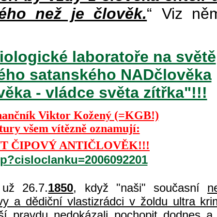
ého než je člověk.
“ Viz ně
iologické laboratoře na světě
ckého satanského NADčlověka
ka - vládce světa zítřka"!!!
nančník Viktor Kožený (=KGB!)
ktury všem vítězně oznamují:
T ČIPOVÝ ANTIČLOVĚK!!!
php?cisloclanku=2006092201
už 26.7.
1850
, když "naši" současní
n
 a dědiční vlastizrádci v žoldu ultra kri
í pravdu nedokázali pochopit dodnes a 