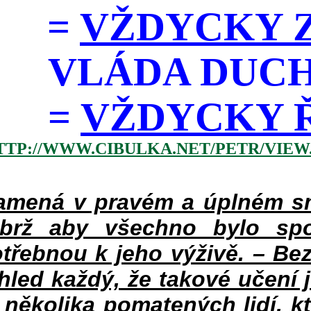
=
VŽDYCKY Z
VLÁDA DUC
=
VŽDYCKY ŘÁD
TTP://WWW.CIBULKA.NET/PETR/VIEW
mená v pravém a úplném smy
ýbrž aby všechno bylo spo
třebnou k jeho výživě. – Bez
hled každý, že takové učení 
v několika pomatených lidí, k