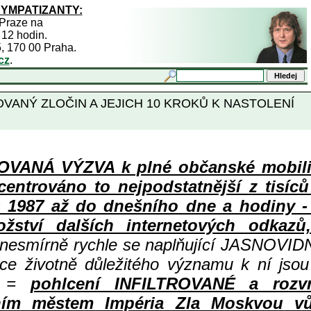
SYMPATIZANTY:
 Praze na
 12 hodin.
5, 170 00 Praha.
cz
.
VANÝ ZLOČIN A JEJICH 10 KROKŮ K NASTOLENÍ
ANÁ VÝZVA k plné občanské mobiliza
centrováno to nejpodstatnější z tisíc
987 až do dnešního dne a hodiny - a
ství dalších internetových odkazů,
 nesmírně rychle se naplňující JASNOVID
ace životně důležitého významu k ní jsou
=
pohlcení INFILTROVANÉ a rozv
ním městem Impéria Zla Moskvou vů