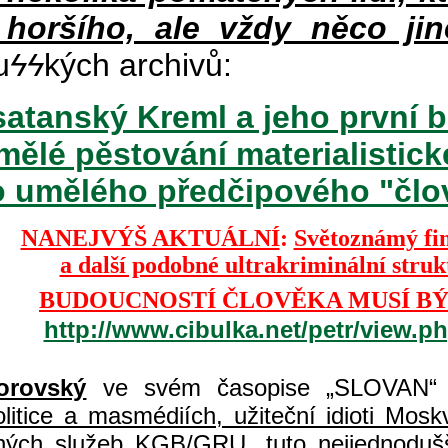
 horšího, ale vždy něco jin
u
ϟϟ
kých archivů:
atanský Kreml a jeho první b
mělé pěstování materialisti
o umělého předčipového "člově
NANEJVÝŠ AKTUÁLNÍ
:
Světoznámý fi
a další podobné ultrakriminální stru
BUDOUCNOSTÍ ČLOVĚKA MUSÍ BÝ
http://www.cibulka.net/petr/view.
orovský
ve svém časopise „SLOVAN“ 
itice a masmédiích, užiteční idioti Moskvy
jných služeb KGB/GRU, tuto nejjednodušš