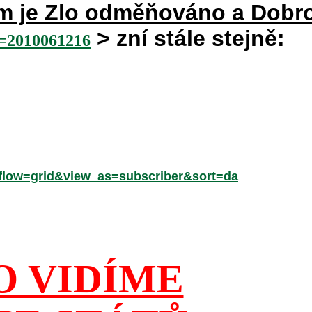
rém je Zlo odměňováno a Dobr
> zní stále stejně:
2010061216
low=grid&view_as=subscriber&sort=da
O VIDÍME