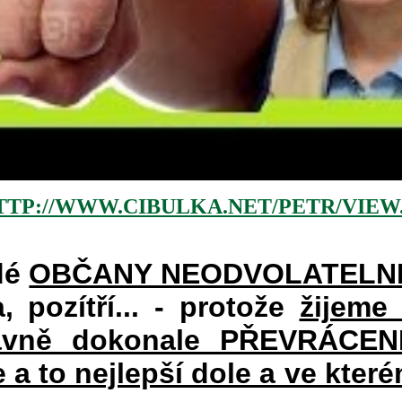
TTP://WWW.CIBULKA.NET/PETR/VIEW
dé
OBČANY NEODVOLATELN
a, pozítří... - protože
žijeme
vně dokonale PŘEVRÁCENÉM
e a to nejlepší dole a ve kte