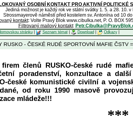
OKOVANÝ OSOBNÍ KONTAKT PRO AKTIVNÍ POLITICKÉ 
Jediná možnost je každý rok ve státní svátky 1. 5. a 28. 10. v
Strossmayerově náměstí před kostelem sv. Antonína od 10 do
rovaný kontakt
: Volte Pravý Blok www.cibulka.net, P. O. BOX 59
Filtrovaný mailový kontakt
:
Petr.Cibulka@PravyBlok.
domovskou stránku
|
Seznam témat
|
Download
|
Odkazy
|
USKO - ČESKÉ RUDÉ SPORTOVNÍ MAFIE ČSTV = KS
k firem členů RUSKO-české rudé ma
etní poradenství, konzultace a dalš
-české komunistické civilní a vojensk
dané, od roku 1990 masově provozuj
zace mládeže!!!
***