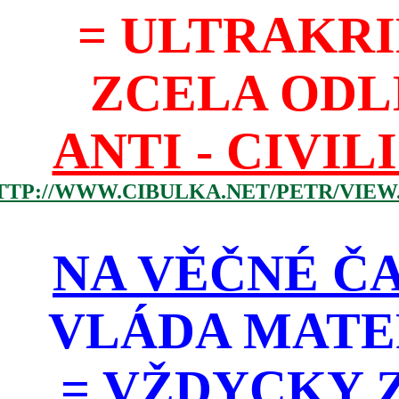
= ULTRAKR
ZCELA ODL
ANTI - CIVIL
TTP://WWW.CIBULKA.NET/PETR/VIEW
NA VĚČNÉ ČA
VLÁDA MATE
=
VŽDYCKY Z