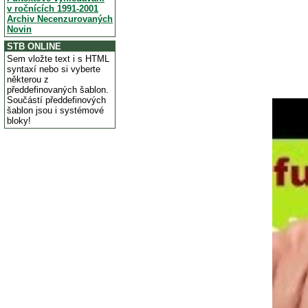
v ročnících 1991-2001
Archiv Necenzurovaných
Novin
STB ONLINE
Sem vložte text i s HTML
syntaxí nebo si vyberte
některou z
předdefinovaných šablon.
Součástí předdefinových
šablon jsou i systémové
bloky!