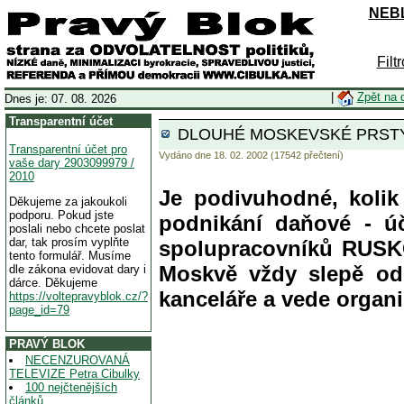
NEBL
Filt
|
Zpět na 
Dnes je: 07. 08. 2026
Transparentní účet
DLOUHÉ MOSKEVSKÉ PRSTY R
Transparentní účet pro
Vydáno dne 18. 02. 2002 (17542 přečtení)
vaše dary 2903099979 /
2010
Je podivuhodné, koli
Děkujeme za jakoukoli
podporu. Pokud jste
podnikání daňové - úč
poslali nebo chcete poslat
dar, tak prosím vyplňte
spolupracovníků RUSKO
tento formulář. Musíme
Moskvě vždy slepě od
dle zákona evidovat dary i
dárce. Děkujeme
kanceláře a vede organi
https://voltepravyblok.cz/?
page_id=79
PRAVÝ BLOK
NECENZUROVANÁ
TELEVIZE Petra Cibulky
100 nejčtenějších
článků