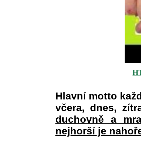
H
Hlavní motto kaž
včera, dnes, zítr
duchovně a mra
nejhorší je nahoř