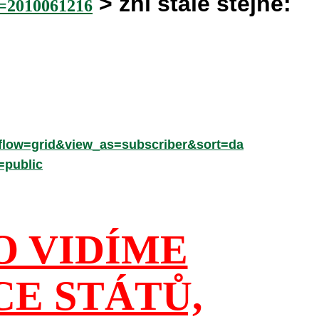
> zní stále stejně:
2010061216
low=grid&view_as=subscriber&sort=da
=public
O VIDÍME
CE STÁTŮ,