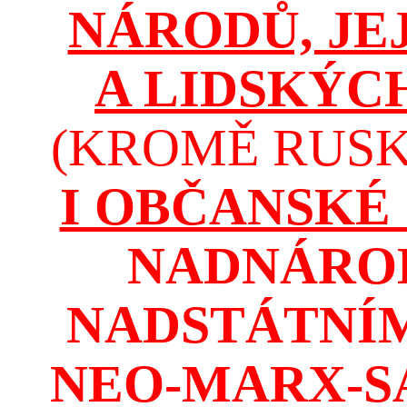
NÁRODŮ, JE
A LIDSKÝC
(KROMĚ RUSKA
I OBČANSKÉ
NADNÁROD
NADSTÁTNÍM
NEO-MARX-S