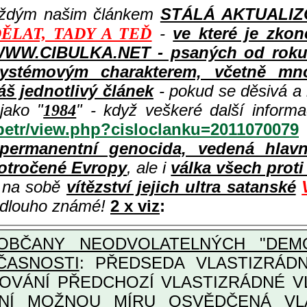
aždým našim článkem
STÁLÁ AKTUALIZOV
-
ve které je zkon
ĚLAT, TADY A TEĎ
WWW.CIBULKA.NET - psaných od roku 1
ystémovým charakterem, včetně množ
áš jednotlivý článek
- pokud se děsivá a
jako "
" - když veškeré další inform
1984
/petr/view.php?cisloclanku=2011070079
permanentní genocida, vedená hlav
otročené Evropy
, ale i
válka všech prot
i na sobě
vítězství jejich ultra satanské
e dlouho známé!
2 x viz
:
OBČANY NEODVOLATELNÝCH "DEMO
ČASNOSTI
: PŘEDSEDA VLASTIZRÁDNÉ VLÁD
COVÁNÍ PŘEDCHOZÍ VLASTIZRÁDNÉ 
LASTIZRÁDNÁ ČESKÁ "AMNESTIE", URČENÁ PRO