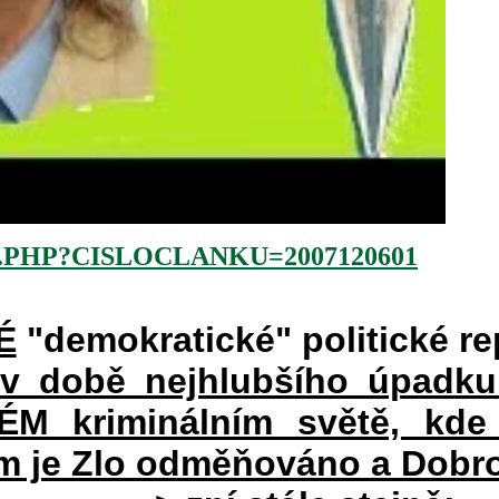
.PHP?CISLOCLANKU=2007120601
É
"demokratické" politické re
 v době nejhlubšího úpadku
 kriminálním světě, kde 
rém je Zlo odměňováno a Dobr