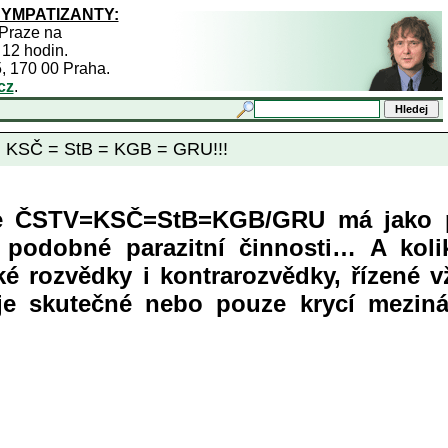
SYMPATIZANTY:
 Praze na
 12 hodin.
5, 170 00 Praha.
cz
.
Č = StB = KGB = GRU!!!
fie ČSTV=KSČ=StB=KGB/GRU má jako 
í podobné parazitní činnosti… A koli
é rozvědky i kontrarozvědky, řízené 
e skutečné nebo pouze krycí meziná