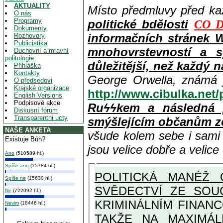
AKTUALITY
Místo předmluvy před k
O nás
Programy
politické bdělosti
CO D
Dokumenty
informačních stránek 
Rozhovory
Publicistika
mnohovrstevností a s
Duchovní a mravní
politologie
důležitější, než každý n
Přihláška
Kontakty
George Orwella, známá 
O předsedovi
Krajské organizace
http://www.cibulka.net
English Versions
Podpisové akce
Ruϟϟkem a následná 
Diskusní fórum
Transparentni ucty
smýšlejícím občanům z
NAŠE ANKETA
všude kolem sebe i sam
Existuje Bůh?
jsou velice dobře a velic
Ano
(510589 hl.)
Spíše ano
(15784 hl.)
POLITICKÁ MANÉŽ 
Spíše ne
(15630 hl.)
SVĚDECTVÍ ZE SOU
Ne
(722092 hl.)
KRIMINÁLNÍM FINAN
Nevim
(18446 hl.)
TAKŽE NA MAXIMÁLNÍ MOŽNOU MÍRU OSVĚDČENÁ V