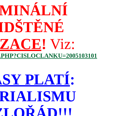
IMINÁLNÍ
IDŠTĚNÉ
IZACE
!
Viz:
.PHP?CISLOCLANKU=2005103101
SY PLATÍ
:
RIALISMU
LOŘÁD!!!