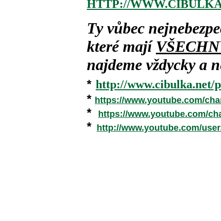
HTTP://WWW.CIBULKA
Ty vůbec nejnebezpe
které mají
VŠECHN
najdeme vždycky a ne
*
http://www.cibulka.net/p
*
https://www.youtube.com/ch
*
https://www.youtube.com/c
*
http://www.youtube.com/use