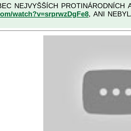
KATEGORII TĚCH VŮBEC NEJVYŠŠÍCH PRO
.com/watch?v=srprwzDgFe8
, ANI NEBYL