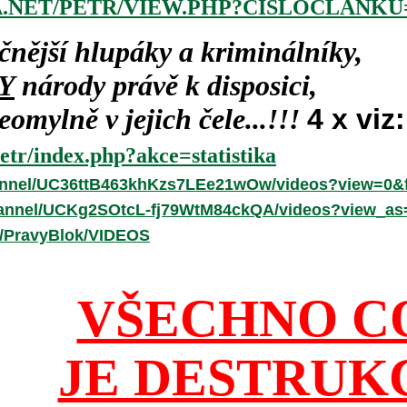
.NET/PETR/VIEW.PHP?CISLOCLANKU=
čnější hlupáky a kriminálníky,
Y
národy právě k disposici,
omylně v jejich čele...!!!
4 x viz:
etr/index.php?akce=statistika
annel/UC36ttB463khKzs7LEe21wOw/videos?view=0&f
hannel/UCKg2SOtcL-fj79WtM84ckQA/videos?view_as
r/PravyBlok/VIDEOS
VŠECHNO C
JE DESTRUK