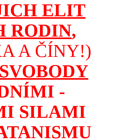
JICH ELIT
H RODIN
,
 A ČÍNY!)
 SVOBODY
NÍMI -
I SILAMI
ATANISMU