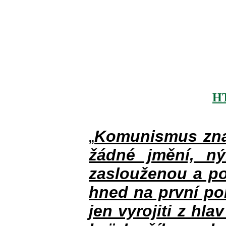
H
„
Komunismus zna
žádné jmění, n
zaslouženou a po
hned na první po
jen vyrojiti z hla