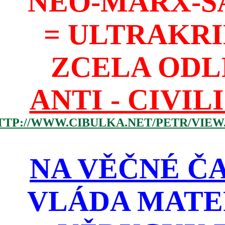
NEO-MARX-S
= ULTRAKR
ZCELA ODL
ANTI - CIVIL
TTP://WWW.CIBULKA.NET/PETR/VIEW
NA VĚČNÉ ČA
VLÁDA MATE