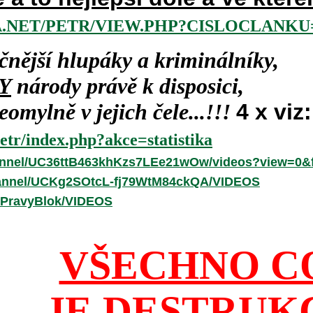
.NET/PETR/VIEW.PHP?CISLOCLANKU=
čnější hlupáky a kriminálníky,
Y
národy právě k disposici,
omylně v jejich čele...!!!
4 x viz:
etr/index.php?akce=statistika
annel/UC36ttB463khKzs7LEe21wOw/videos?view=0&f
hannel/UCKg2SOtcL-fj79WtM84ckQA/VIDEOS
/PravyBlok/VIDEOS
VŠECHNO C
JE DESTRUK