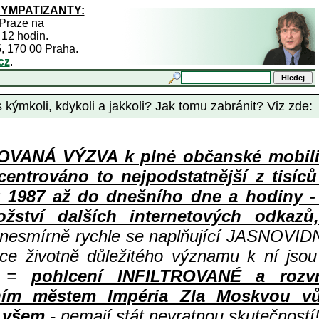
SYMPATIZANTY:
 Praze na
 12 hodin.
5, 170 00 Praha.
cz
.
 kýmkoli, kdykoli a jakkoli? Jak tomu zabránit? Viz zde:
ANÁ VÝZVA k plné občanské mobiliza
centrováno to nejpodstatnější z tisíc
987 až do dnešního dne a hodiny - a
ství dalších internetových odkazů,
 nesmírně rychle se naplňující JASNOVID
ace životně důležitého významu k ní jsou
=
pohlcení INFILTROVANÉ a rozv
ním městem Impéria Zla Moskvou vů
i všem
- nemají stát nevratnou skutečností