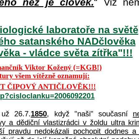
ého než je člověk.
“ Viz ně
iologické laboratoře na světě
ckého satanského NADčlověka
ka - vládce světa zítřka"!!!
nančník Viktor Kožený (=KGB!)
ktury všem vítězně oznamují:
T ČIPOVÝ ANTIČLOVĚK!!!
php?cisloclanku=2006092201
už 26.7.
1850
, když "naši" současní
n
 a dědiční vlastizrádci v žoldu ultra kri
í pravdu nedokázali pochopit dodnes a 