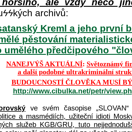
 horšího, ale vždy něco jin
u
ϟϟ
kých archivů:
atanský Kreml a jeho první b
mělé pěstování materialisti
o umělého předčipového "člově
NANEJVÝŠ AKTUÁLNÍ
:
Světoznámý fi
a další podobné ultrakriminální stru
BUDOUCNOSTÍ ČLOVĚKA MUSÍ BÝ
http://www.cibulka.net/petr/view.
orovský
ve svém časopise „SLOVAN“ 
itice a masmédiích, užiteční idioti Moskvy
jných služeb KGB/GRU, tuto nejjednodušš