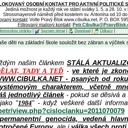
OKOVANÝ OSOBNÍ KONTAKT PRO AKTIVNÍ POLITICKÉ 
Jediná možnost je každý rok ve státní svátky 1. 5. a 28. 10. v
Strossmayerově náměstí před kostelem sv. Antonína od 10 do
rovaný kontakt
: Volte Pravý Blok www.cibulka.net, P. O. BOX 59
Filtrovaný mailový kontakt
:
Petr.Cibulka@PravyBlok.
domovskou stránku
|
Seznam témat
|
Download
|
Odkazy
|
še děti na základní škole souložit bez zábran a výčitek s
aždým našim článkem
STÁLÁ AKTUALIZOV
-
ve které je zkon
ĚLAT, TADY A TEĎ
WWW.CIBULKA.NET - psaných od roku 1
ystémovým charakterem, včetně množ
áš jednotlivý článek
- pokud se děsivá a
jako "
" - když veškeré další inform
1984
/petr/view.php?cisloclanku=2011070079
permanentní genocida, vedená hlav
otročené Evropy
, ale i
válka všech prot