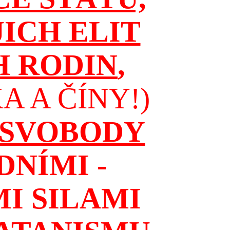
JICH ELIT
H RODIN
,
 A ČÍNY!)
 SVOBODY
NÍMI -
I SILAMI