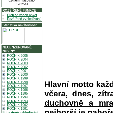
Celkem hlasovalo:
1282541
ROZŠÍŘENÉ FUNKCE
Přehled všech anket
Rozšířené vyhledávání
Statistika návštevnosti
NECENZUROVANÉ
NOVINY
ROČNÍK 2005
ROČNÍK 2004
ROČNÍK 2003
ROČNÍK 2002
ROČNÍK 2001
ROČNÍK 2000
ROČNÍK 1999
Hlavní motto kaž
ROČNÍK 1998
ROČNÍK 1997
ROČNÍK 1996
včera, dnes, zítr
ROČNÍK 1995
ROČNÍK 1994
duchovně a mra
ROČNÍK 1993
ROČNÍK 1992
ROČNÍK 1991
nejhorší je nahoř
Fultextové vyhledávání