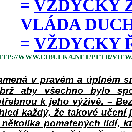
=
VŽDYCKY Z
VLÁDA DUC
=
VŽDYCKY ŘÁD
TTP://WWW.CIBULKA.NET/PETR/VIEW
mená v pravém a úplném smy
ýbrž aby všechno bylo spo
třebnou k jeho výživě. – Bez
hled každý, že takové učení 
v několika pomatených lidí, k