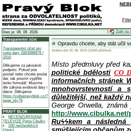
NEBL
Filt
|
Zpět na 
Dnes je: 08. 08. 2026
Transparentní účet
Opravdu chcete, aby stát učil va
Transparentní účet pro
Vydáno dne 25. 08. 2010 (16393 přečtení)
vaše dary 2903099979 /
2010
Místo předmluvy před k
Děkujeme za jakoukoli
podporu. Pokud jste
politické bdělosti
CO D
poslali nebo chcete poslat
dar, tak prosím vyplňte
informačních stránek 
tento formulář. Musíme
mnohovrstevností a s
dle zákona evidovat dary i
dárce. Děkujeme
důležitější, než každý n
https://voltepravyblok.cz/?
page_id=79
George Orwella, známá 
PRAVÝ BLOK
http://www.cibulka.net
NECENZUROVANÁ
Ruϟϟkem a následná 
TELEVIZE Petra Cibulky
100 nejčtenějších
smýšlejícím občanům z
článků