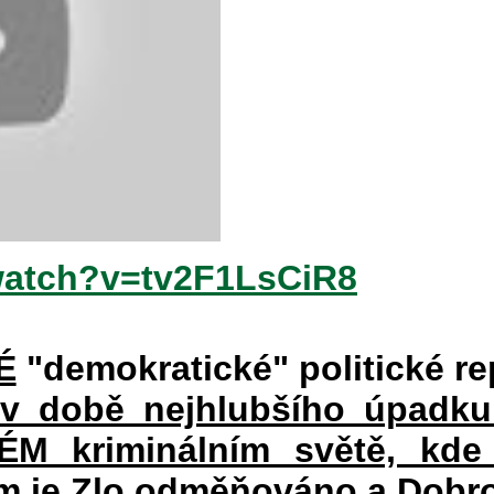
watch?v=tv2F1LsCiR8
É
"demokratické" politické re
 v době nejhlubšího úpadku
 kriminálním světě, kde 
rém je Zlo odměňováno a Dobr