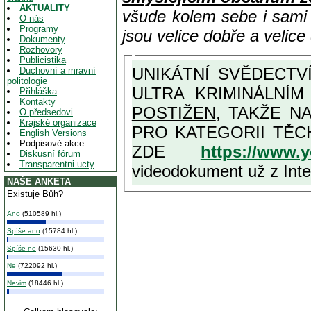
AKTUALITY
všude kolem sebe i sam
O nás
Programy
jsou velice dobře a velic
Dokumenty
Rozhovory
Publicistika
UNIKÁTNÍ SVĚDECTVÍ ZE SOUČASNOSTI: PŘEDSEDA VLASTIZRÁDNÉ VLÁDY KGB MIMOŘÁDNĚ DETAILNĚ O
Duchovní a mravní
politologie
ULTRA KRIMINÁLNÍ
Přihláška
Kontakty
POSTIŽEN
, TAKŽE NA MAXIMÁLNÍ M
O předsedovi
Krajské organizace
PRO KATEGORII TĚCH VŮBEC NEJVYŠŠÍCH PROTINÁRODNÍCH A PROTISTÁT
English Versions
Podpisové akce
ZDE
https://www.
Diskusní fórum
Transparentni ucty
videodokument už z Inter
NAŠE ANKETA
Existuje Bůh?
Ano
(510589 hl.)
Spíše ano
(15784 hl.)
Spíše ne
(15630 hl.)
Ne
(722092 hl.)
Nevim
(18446 hl.)