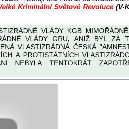
Velké Kriminální Světové Revoluce
(V-K
ZRÁDNÉ VLÁDY GRU,
ANIŽ BYL ZA 
ANI NEBYLA TENTOKRÁT ZAPOTŘEB