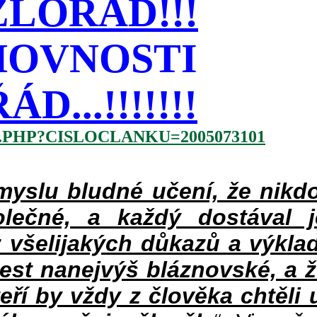
LOŘÁD!!!
HOVNOSTI
...!!!!!!!
.PHP?CISLOCLANKU=2005073101
slu bludné učení, že nikdo
lečné, a každý dostával 
 všelijakých důkazů a výklad
jest nanejvýš bláznovské, a 
teří by vždy z člověka chtěli 