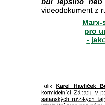
buï lepšího neb
videodokument z r
Marx-s
pro u
- jak
Tolik
Karel Havlíček B
kormidelnící Západu v pol
satanských ru
ϟϟ
kých ta