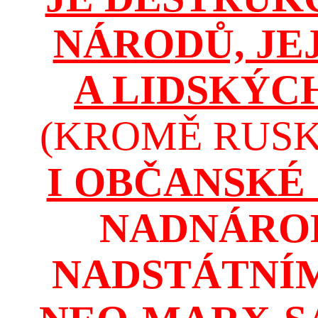
NÁRODŮ, JE
A LIDSKÝC
(KROMĚ RUSKA
I OBČANSKÉ
NADNÁROD
NADSTÁTNÍM