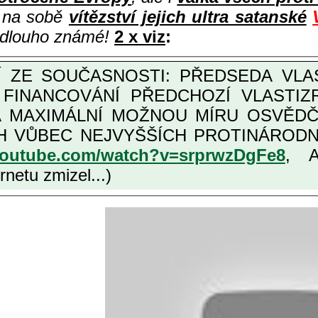
i na sobě
vítězství jejich ultra satanské
e dlouho známé!
2 x viz
:
M FINANCOVÁNÍ PŘEDCHOZÍ VLASTI
OŽNOU MÍRU OSVĚDČENÁ VLASTIZRÁDNÁ ČESKÁ "AMNESTIE", URČENÁ
NÍCH VLASTIZRÁDCŮ, VIZ NAPŘ.
youtube.com/watch?v=srprwzDgFe8
, 
netu zmizel...)