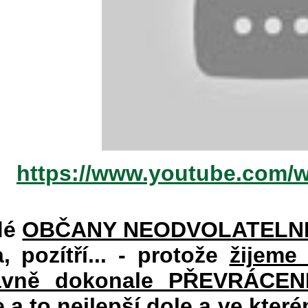
https://www.youtube.com/
dé
OBČANY NEODVOLATELN
a, pozítří... - protože
žijeme
vně dokonale PŘEVRÁCENÉM
e a to nejlepší dole a ve kte