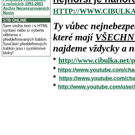
v ročnících 1991-2001
Archiv Necenzurovaných
HTTP://WWW.CIBULKA
Novin
STB ONLINE
Ty vůbec nejnebezpe
Sem vložte text i s HTML
syntaxí nebo si vyberte
které mají
VŠECHN
některou z
předdefinovaných šablon.
Součástí předdefinových
najdeme vždycky a ne
šablon jsou i systémové
bloky!
*
http://www.cibulka.net/p
*
https://www.youtube.com/ch
*
https://www.youtube.com/c
*
http://www.youtube.com/user