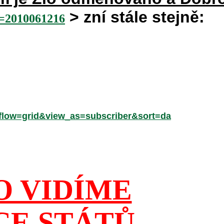
> zní stále stejně:
2010061216
low=grid&view_as=subscriber&sort=da
O VIDÍME
CE STÁTŮ,