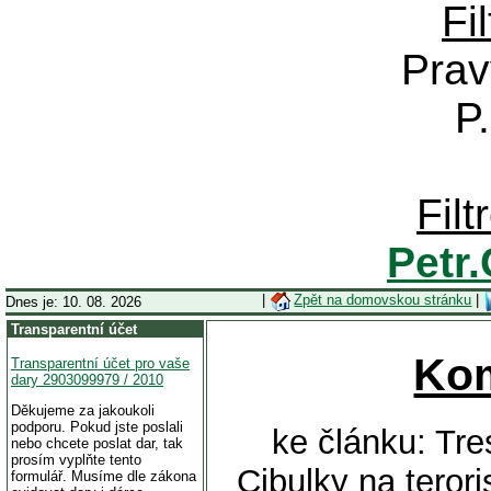
Fi
Prav
P
Fil
Petr
|
Zpět na domovskou stránku
|
Dnes je: 10. 08. 2026
Transparentní účet
Ko
Transparentní účet pro vaše
dary 2903099979 / 2010
Děkujeme za jakoukoli
podporu. Pokud jste poslali
ke článku: Tr
nebo chcete poslat dar, tak
prosím vyplňte tento
Cibulky na terori
formulář. Musíme dle zákona