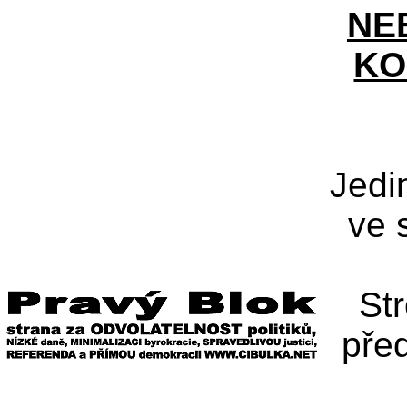
NE
KO
Jedi
ve 
St
pře