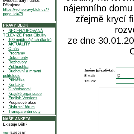
evidovat dary i dárce.
Děkujeme
nájemního domu v
https://voltepravyblok.cz/?
page_id=79
zřejmě krycí 
PRAVÝ BLOK
roz
NECENZUROVANÁ
TELEVIZE Petra Cibulky
ze dne 30.01.20
100 nejčtenějších článků
AKTUALITY
O nás
Programy
Dokumenty
Rozhovory
Publicistika
Jméno (přezdívka):
Duchovní a mravní
politologie
E-mail:
Přihláška
Titulek:
Kontakty
O předsedovi
Krajské organizace
English Versions
Podpisové akce
Diskusní fórum
Transparentni ucty
NAŠE ANKETA
Existuje Bůh?
Ano
(510595 hl.)