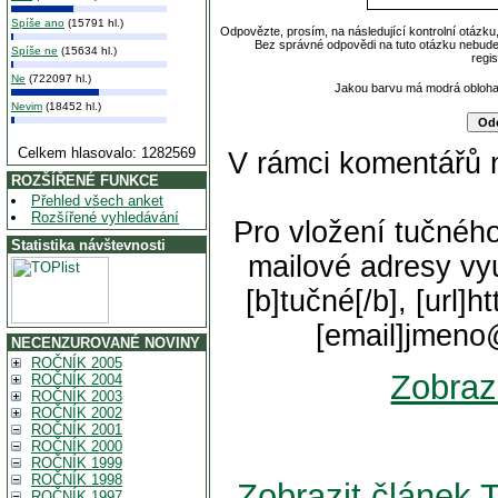
Spíše ano
(15791 hl.)
Odpovězte, prosím, na následující kontrolní otázku
Bez správné odpovědi na tuto otázku nebude
Spíše ne
(15634 hl.)
regi
Ne
(722097 hl.)
Jakou barvu má modrá obloh
Nevim
(18452 hl.)
Celkem hlasovalo: 1282569
V rámci komentářů 
ROZŠÍŘENÉ FUNKCE
Přehled všech anket
Rozšířené vyhledávání
Pro vložení tučného
Statistika návštevnosti
mailové adresy vyu
[b]tučné[/b], [url]
[email]jmeno
NECENZUROVANÉ NOVINY
ROČNÍK 2005
Zobraz
ROČNÍK 2004
ROČNÍK 2003
ROČNÍK 2002
ROČNÍK 2001
ROČNÍK 2000
ROČNÍK 1999
ROČNÍK 1998
Zobrazit článek 
ROČNÍK 1997