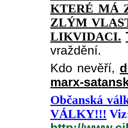
KTERÉ MÁ Z
ZLÝM VLAST
LIKVIDACI.
vraždění.
Kdo nevěří,
d
marx-satansk
Občanská válk
VÁLKY!!!
Viz
http://www.c