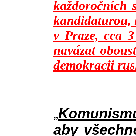
každoročních s
kandidaturou, 
v Praze, cca 
navázat oboust
demokracii rusk
„
Komunismus
aby všechno