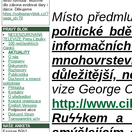
tento formulář. Musíme
dle zákona evidovat dary i
dárce. Děkujeme
Místo předml
https://voltepravyblok.cz/?
page_id=79
politické bdě
PRAVÝ BLOK
NECENZUROVANÁ
TELEVIZE Petra Cibulky
informačníc
100 nejčtenějších
článků
AKTUALITY
mnohovrstev
O nás
Programy
Dokumenty
důležitější, 
Rozhovory
Publicistika
Duchovní a mravní
politologie
vize George O
Přihláška
Kontakty
O předsedovi
http://www.c
Krajské organizace
English Versions
Podpisové akce
Ruϟϟkem a n
Diskusní fórum
Transparentni ucty
NAŠE ANKETA
Existuje Bůh?