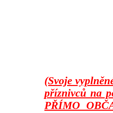
(Svoje vyplněn
příznivců na p
PŘÍMO OBČANY