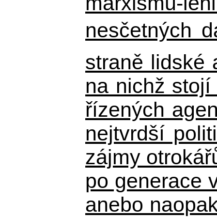
marxismu-leni
nesčetných d
straně lidské
na nichž stojí
řízených agen
nejtvrdší pol
zájmy otrokář
po generace 
anebo naopak n