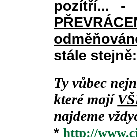
pozítří... 
PŘEVRÁCENÉM
odměňováno
stále stejně:
Ty vůbec nejn
které mají
VŠ
najdeme vždyc
*
http://www.c