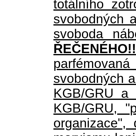
totálního zo
svobodných a 
svoboda nábo
ŘEČENÉHO!!
parfémovaná 
svobodných a 
KGB/GRU a ná
KGB/GRU,
"po
organizace", 