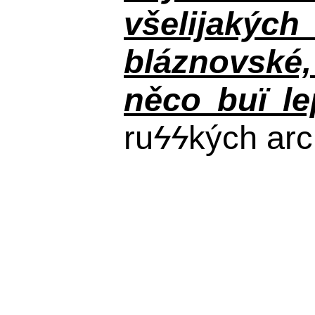
všelijakýc
bláznovské, 
něco buï le
ru
ϟϟ
kých arc