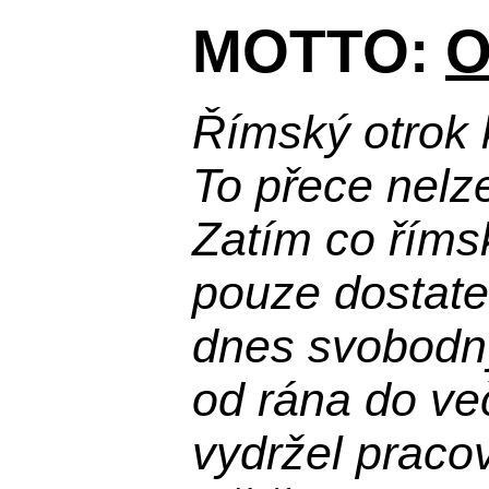
MOTTO:
O
Římský otrok 
To přece nelz
Zatím co říms
pouze dostatek
dnes svobodn
od rána do več
vydržel praco