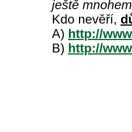
ještě mnohem 
Kdo nevěří,
d
A)
http://www
B)
http://www