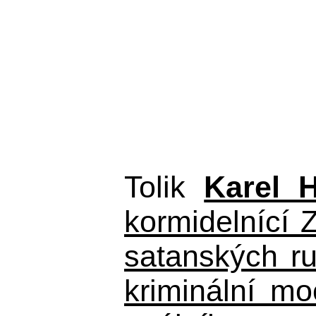
Tolik
Karel 
kormidelnící Z
satanských r
kriminální m