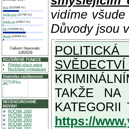
smýšlejícím
Ano
(510588 hl.)
vidíme všude
Spíše ano
(15780 hl.)
Spíše ne
(15627 hl.)
Důvody jsou v
Ne
(722090 hl.)
Nevim
(18444 hl.)
POLITICKÁ
Celkem hlasovalo:
1282529
SVĚDECTVÍ
ROZŠÍŘENÉ FUNKCE
Přehled všech anket
Rozšířené vyhledávání
KRIMINÁLN
Statistika návštevnosti
TAKŽE NA MAXIMÁLNÍ MOŽN
NECENZUROVANÉ
NOVINY
ROČNÍK 2005
ROČNÍK 2004
https://www
ROČNÍK 2003
ROČNÍK 2002
ROČNÍK 2001