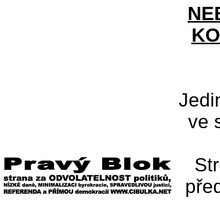
NE
KO
Jedi
ve 
St
pře