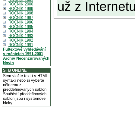
už z Internetu
ROČNÍK 2000
ROČNÍK 1999
ROČNÍK 1998
ROČNÍK 1997
ROČNÍK 1996
ROČNÍK 1995
ROČNÍK 1994
ROČNÍK 1993
ROČNÍK 1992
ROČNÍK 1991
Fultextové vyhledávání
v ročnících 1991-2001
Archiv Necenzurovaných
Novin
STB ONLINE
Sem vložte text i s HTML
syntaxí nebo si vyberte
některou z
předdefinovaných šablon.
Součástí předdefinových
šablon jsou i systémové
bloky!