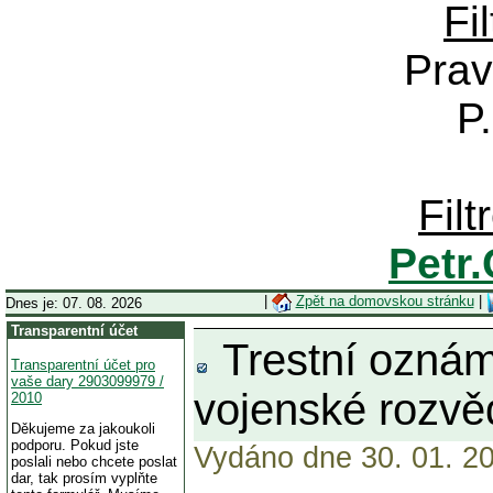
Fi
Prav
P
Fil
Petr
|
Zpět na domovskou stránku
|
Dnes je: 07. 08. 2026
Transparentní účet
Trestní oznáme
Transparentní účet pro
vaše dary 2903099979 /
vojenské rozv
2010
Děkujeme za jakoukoli
podporu. Pokud jste
Vydáno dne 30. 01. 20
poslali nebo chcete poslat
dar, tak prosím vyplňte