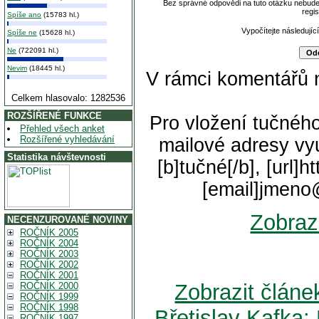
Bez správné odpovědi na tuto otázku nebude
regi
Spíše ano
(15783 hl.)
Vypočítejte následující
Spíše ne
(15628 hl.)
Ne
(722091 hl.)
Nevim
(18445 hl.)
V rámci komentářů 
Celkem hlasovalo: 1282536
ROZŠÍŘENÉ FUNKCE
Pro vložení tučného
Přehled všech anket
Rozšířené vyhledávání
mailové adresy vyu
Statistika návštevnosti
[b]tučné[/b], [url]
[email]jmeno
Zobraz
NECENZUROVANÉ NOVINY
ROČNÍK 2005
ROČNÍK 2004
ROČNÍK 2003
ROČNÍK 2002
ROČNÍK 2001
Zobrazit člán
ROČNÍK 2000
ROČNÍK 1999
ROČNÍK 1998
Břetislav Kaf
ROČNÍK 1997