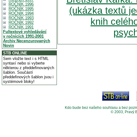
ROČNÍK 1996
(ukázka textů je
ROČNÍK 1995
ROČNÍK 1994
ROČNÍK 1993
knih celéh
ROČNÍK 1992
ROČNÍK 1991
psych
Fultextové vyhledávání
v ročnících 1991-2001
Archiv Necenzurovaných
Novin
STB ONLINE
Sem vložte text i s HTML
syntaxí nebo si vyberte
některou z předdefinovaných
šablon. Součástí
předdefinových šablon jsou i
systémové bloky!
Kdo bude bez našeho souhlasu a bez pozměny
© 2003, Pravý 