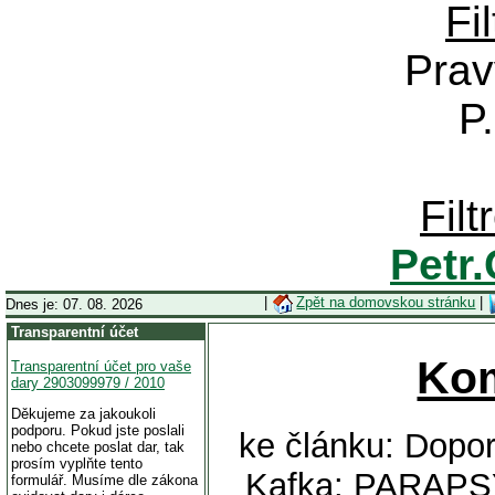
Fi
Prav
P
Fil
Petr
|
Zpět na domovskou stránku
|
Dnes je: 07. 08. 2026
Transparentní účet
Ko
Transparentní účet pro vaše
dary 2903099979 / 2010
Děkujeme za jakoukoli
podporu. Pokud jste poslali
ke článku: Dopor
nebo chcete poslat dar, tak
prosím vyplňte tento
Kafka: PARAP
formulář. Musíme dle zákona