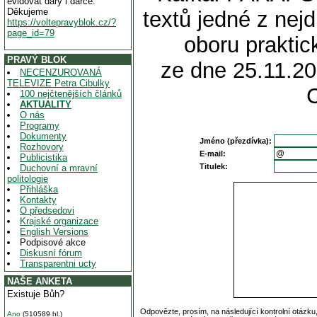
evidovat dary i dárce.
Děkujeme
textů jedné z nejd
https://voltepravyblok.cz/?
page_id=79
oboru praktic
PRAVÝ BLOK
ze dne 25.11.20
NECENZUROVANÁ
TELEVIZE Petra Cibulky
100 nejčtenějších článků
AKTUALITY
O nás
Programy
Dokumenty
Jméno (přezdívka):
Rozhovory
E-mail:
Publicistika
Titulek:
Duchovní a mravní
politologie
Přihláška
Kontakty
O předsedovi
Krajské organizace
English Versions
Podpisové akce
Diskusní fórum
Transparentni ucty
NAŠE ANKETA
Existuje Bůh?
Odpovězte, prosím, na následující kontrolní otázku
Ano
(510589 hl.)