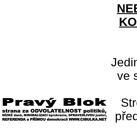
NE
KO
Jedi
ve 
St
pře