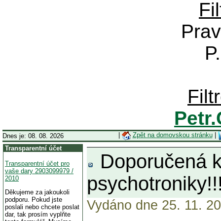
Fi
Prav
P
Fil
Petr
|
Zpět na domovskou stránku
|
Dnes je: 08. 08. 2026
Transparentní účet
Doporučená kn
Transparentní účet pro
vaše dary 2903099979 /
psychotroniky!!!
2010
Děkujeme za jakoukoli
podporu. Pokud jste
Vydáno dne 25. 11. 20
poslali nebo chcete poslat
dar, tak prosím vyplňte