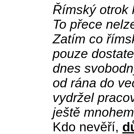
Římský otrok 
To přece nelz
Zatím co říms
pouze dostatek
dnes svobodn
od rána do več
vydržel praco
ještě mnohem 
Kdo nevěří,
d