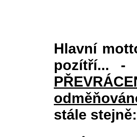
Hlavní mot
pozítří... 
PŘEVRÁCENÉM
odměňováno
stále stejně: