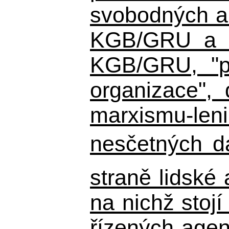
svobodných a 
KGB/GRU a ná
KGB/GRU,
"po
organizace", 
marxismu-leni
nesčetných d
straně lidské
na nichž stojí
řízených agen