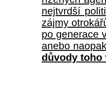
nejtvrdší pol
zájmy otrokář
po generace 
anebo naopak n
důvody toho 