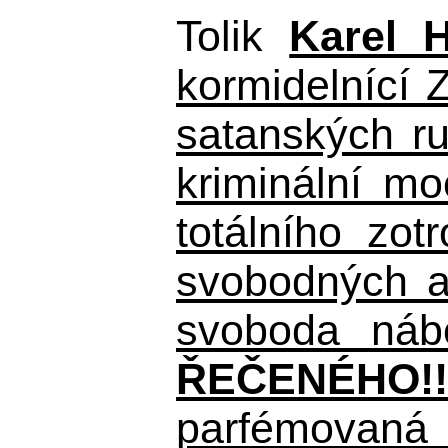
Tolik
Karel 
kormidelnící Z
satanských r
kriminální m
totálního zo
svobodných a 
svoboda nábo
ŘEČENÉHO!!
parfémovaná 