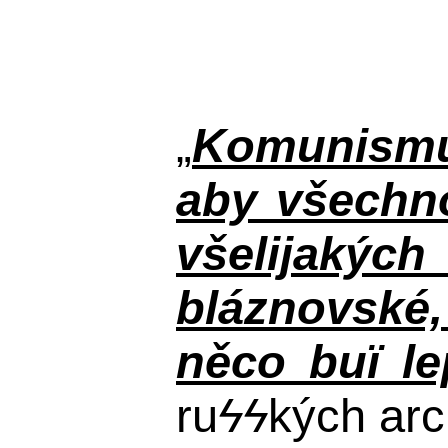
„
Komunismus
aby všechno
všelijakýc
bláznovské, 
něco buï le
ru
ϟϟ
kých arc