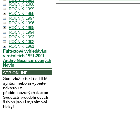
ROČNÍK 2000
ROČNÍK 1999
ROČNÍK 1998
ROČNÍK 1997
ROČNÍK 1996
ROČNÍK 1995
ROČNÍK 1994
ROČNÍK 1993
ROČNÍK 1992
ROČNÍK 1991
Fultextové vyhledávání
v ročnících 1991-2001
Archiv Necenzurovaných
Novin
STB ONLINE
Sem vložte text i s HTML
syntaxí nebo si vyberte
některou z
předdefinovaných šablon.
Součástí předdefinových
šablon jsou i systémové
bloky!