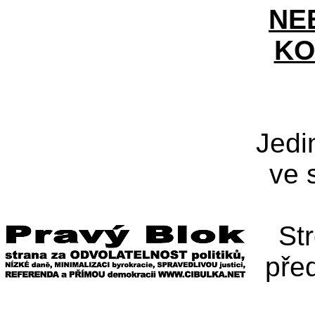
NE
KO
Jedi
ve 
St
pře