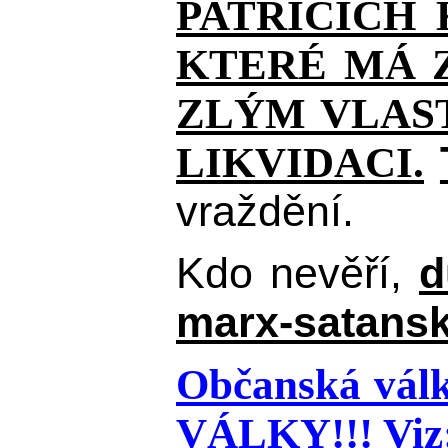
PATŘÍCÍCH
KTERÉ MÁ Z
ZLÝM VLAST
LIKVIDACI.
vraždění.
Kdo nevěří,
d
marx-satansk
Občanská válk
VÁLKY!!!
Viz