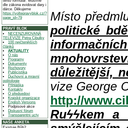
tento formulář. Musíme
dle zákona evidovat dary i
dárce. Děkujeme
Místo předml
https://voltepravyblok.cz/?
page_id=79
politické bdě
PRAVÝ BLOK
NECENZUROVANÁ
TELEVIZE Petra Cibulky
informačníc
100 nejčtenějších
článků
AKTUALITY
mnohovrstev
O nás
Programy
Dokumenty
důležitější, 
Rozhovory
Publicistika
Duchovní a mravní
politologie
vize George O
Přihláška
Kontakty
O předsedovi
http://www.c
Krajské organizace
English Versions
Podpisové akce
Ruϟϟkem a n
Diskusní fórum
Transparentni ucty
NAŠE ANKETA
Existuje Bůh?