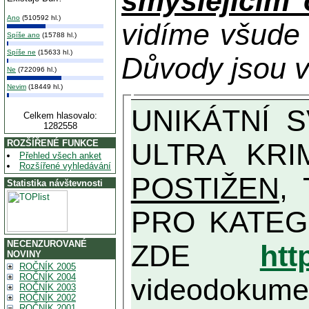
smýšlejícím
Ano
(510592 hl.)
vidíme všude
Spíše ano
(15788 hl.)
Spíše ne
(15633 hl.)
Důvody jsou v
Ne
(722096 hl.)
Nevim
(18449 hl.)
UNIKÁTNÍ SVĚDECTVÍ ZE SOUČASNOSTI: PŘEDSEDA VLASTIZRÁDNÉ VLÁDY KGB MIMOŘÁDNĚ DETAILNĚ O
Celkem hlasovalo:
1282558
ULTRA KRI
ROZŠÍŘENÉ FUNKCE
Přehled všech anket
Rozšířené vyhledávání
POSTIŽEN
, T
Statistika návštevnosti
PRO KATEGORII TĚCH VŮBEC NEJVYŠŠÍC
NECENZUROVANÉ
ZDE
htt
NOVINY
ROČNÍK 2005
ROČNÍK 2004
videodokument
ROČNÍK 2003
ROČNÍK 2002
ROČNÍK 2001