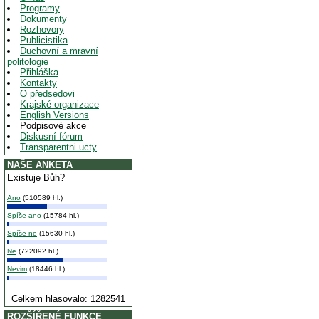
Programy
Dokumenty
Rozhovory
Publicistika
Duchovní a mravní
politologie
Přihláška
Kontakty
O předsedovi
Krajské organizace
English Versions
Podpisové akce
Diskusní fórum
Transparentni ucty
NAŠE ANKETA
Existuje Bůh?
Ano
(510589 hl.)
Spíše ano
(15784 hl.)
Spíše ne
(15630 hl.)
Ne
(722092 hl.)
Nevim
(18446 hl.)
Celkem hlasovalo: 1282541
ROZŠÍŘENÉ FUNKCE