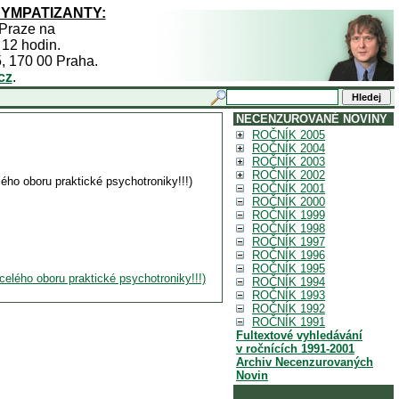
SYMPATIZANTY:
 Praze na
 12 hodin.
5, 170 00 Praha.
cz
.
NECENZUROVANÉ NOVINY
ROČNÍK 2005
ROČNÍK 2004
ROČNÍK 2003
ROČNÍK 2002
ho oboru praktické psychotroniky!!!)
ROČNÍK 2001
ROČNÍK 2000
ROČNÍK 1999
ROČNÍK 1998
ROČNÍK 1997
ROČNÍK 1996
ROČNÍK 1995
lého oboru praktické psychotroniky!!!)
ROČNÍK 1994
ROČNÍK 1993
ROČNÍK 1992
ROČNÍK 1991
Fultextové vyhledávání
v ročnících 1991-2001
Archiv Necenzurovaných
Novin