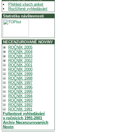
Přehled všech anket
Rozšířené vyhledávání
Statistika návštevnosti
NECENZUROVANÉ NOVINY
ROČNÍK 2005
ROČNÍK 2004
ROČNÍK 2003
ROČNÍK 2002
ROČNÍK 2001
ROČNÍK 2000
ROČNÍK 1999
ROČNÍK 1998
ROČNÍK 1997
ROČNÍK 1996
ROČNÍK 1995
ROČNÍK 1994
ROČNÍK 1993
ROČNÍK 1992
ROČNÍK 1991
Fultextové vyhledávání
v ročnících 1991-2001
Archiv Necenzurovaných
Novin