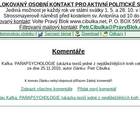
OKOVANÝ OSOBNÍ KONTAKT PRO AKTIVNÍ POLITICKÉ 
Jediná možnost je každý rok ve státní svátky 1. 5. a 28. 10. v
Strossmayerově náměstí před kostelem sv. Antonína od 10 do
rovaný kontakt
: Volte Pravý Blok www.cibulka.net, P. O. BOX 59
Filtrovaný mailový kontakt
:
Petr.Cibulka@PravyBlok.
domovskou stránku
|
Seznam témat
|
Download
|
Odkazy
|
Komentáře
v Kafka: PARAPSYCHOLOGIE (ukázka textů jedné z nejdůležitějších knih celé
ze dne 25.11.2010, autor článku: Petr Cibulka
K tomutu článku nebyl doposud přiřazen žádný komentář!
Zobrazit všechny komentáře
Přidat nový komentář
slav Kafka: PARAPSYCHOLOGIE (ukázka textů jedné z nejdůležitějších knih ce