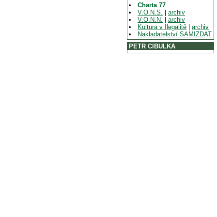
Charta 77
V.O.N.S.
|
archiv
V.O.N.N.
|
archiv
Kultura v Ilegalitě
|
archiv
Nakladatelství SAMIZDAT
PETR CIBULKA