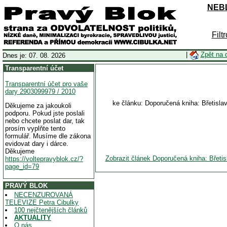
NEBL
Filt
|
Zpět na 
Dnes je: 07. 08. 2026
Transparentní účet
Transparentní účet pro vaše
dary 2903099979 / 2010
ke článku: Doporučená kniha: Břetisla
Děkujeme za jakoukoli
podporu. Pokud jste poslali
nebo chcete poslat dar, tak
prosím vyplňte tento
formulář. Musíme dle zákona
evidovat dary i dárce.
Děkujeme
Zobrazit článek Doporučená kniha: Břeti
https://voltepravyblok.cz/?
page_id=79
PRAVÝ BLOK
NECENZUROVANÁ
TELEVIZE Petra Cibulky
100 nejčtenějších článků
AKTUALITY
O nás