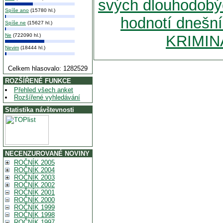
svých dlouhodobý
Spíše ano
(15780 hl.)
hodnotí dnešn
Spíše ne
(15627 hl.)
Ne
(722090 hl.)
KRIMINÁ
Nevim
(18444 hl.)
Celkem hlasovalo: 1282529
ROZŠÍŘENÉ FUNKCE
Přehled všech anket
Rozšířené vyhledávání
Statistika návštevnosti
NECENZUROVANÉ NOVINY
ROČNÍK 2005
ROČNÍK 2004
ROČNÍK 2003
ROČNÍK 2002
ROČNÍK 2001
ROČNÍK 2000
ROČNÍK 1999
ROČNÍK 1998
ROČNÍK 1997