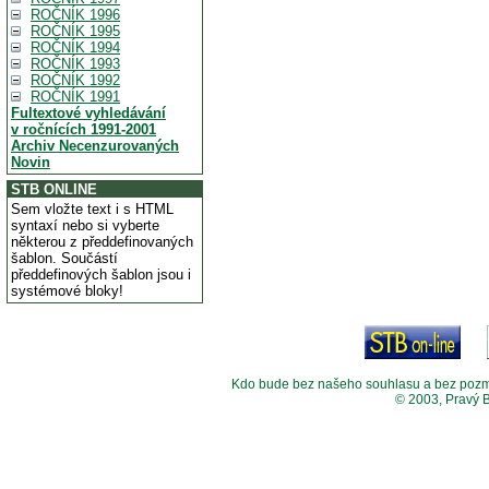
ROČNÍK 1996
ROČNÍK 1995
ROČNÍK 1994
ROČNÍK 1993
ROČNÍK 1992
ROČNÍK 1991
Fultextové vyhledávání
v ročnících 1991-2001
Archiv Necenzurovaných
Novin
STB ONLINE
Sem vložte text i s HTML
syntaxí nebo si vyberte
některou z předdefinovaných
šablon. Součástí
předdefinových šablon jsou i
systémové bloky!
Kdo bude bez našeho souhlasu a bez pozměny
© 2003, Pravý 