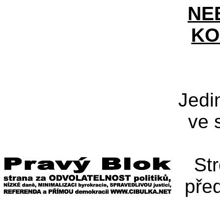
NE
KO
Jedi
ve 
St
pře