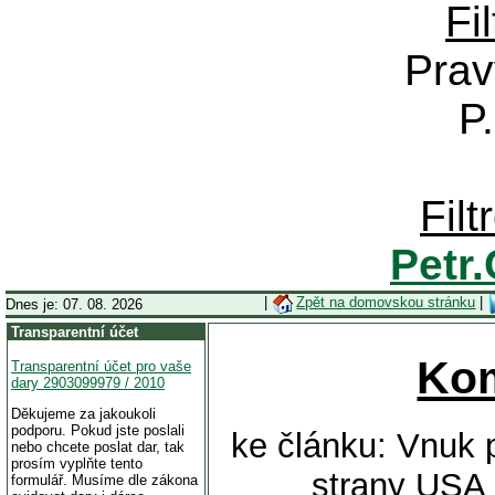
Fi
Prav
P
Fil
Petr
|
Zpět na domovskou stránku
|
Dnes je: 07. 08. 2026
Transparentní účet
Ko
Transparentní účet pro vaše
dary 2903099979 / 2010
Děkujeme za jakoukoli
podporu. Pokud jste poslali
ke článku: Vnuk 
nebo chcete poslat dar, tak
prosím vyplňte tento
strany USA 
formulář. Musíme dle zákona