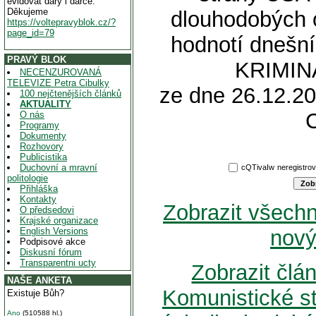
evidovat dary i dárce.
Děkujeme
dlouhodobých 
https://voltepravyblok.cz/?
page_id=79
hodnotí dnešn
PRAVÝ BLOK
KRIMINÁ
NECENZUROVANÁ
TELEVIZE Petra Cibulky
ze dne 26.12.20
100 nejčtenějších článků
AKTUALITY
O nás
Programy
Dokumenty
Rozhovory
Publicistika
Duchovní a mravní
cQTivaIw
neregistr
politologie
Přihláška
Kontakty
Zobrazit všech
O předsedovi
Krajské organizace
English Versions
nový
Podpisové akce
Diskusní fórum
Transparentni ucty
Zobrazit čl
NAŠE ANKETA
Komunistické s
Existuje Bůh?
Ano
(510588 hl.)