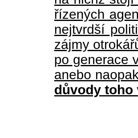
řízených agen
nejtvrdší pol
zájmy otrokář
po generace 
anebo naopak n
důvody toho 