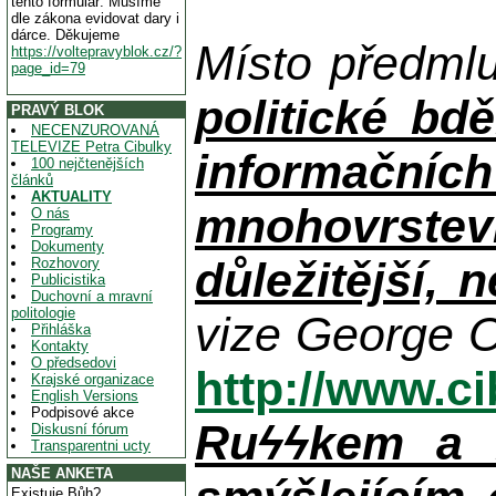
tento formulář. Musíme
dle zákona evidovat dary i
dárce. Děkujeme
Místo předml
https://voltepravyblok.cz/?
page_id=79
politické bdě
PRAVÝ BLOK
NECENZUROVANÁ
TELEVIZE Petra Cibulky
informačníc
100 nejčtenějších
článků
AKTUALITY
mnohovrstev
O nás
Programy
Dokumenty
důležitější, 
Rozhovory
Publicistika
Duchovní a mravní
politologie
vize George O
Přihláška
Kontakty
O předsedovi
http://www.c
Krajské organizace
English Versions
Podpisové akce
Ruϟϟkem a n
Diskusní fórum
Transparentni ucty
NAŠE ANKETA
Existuje Bůh?