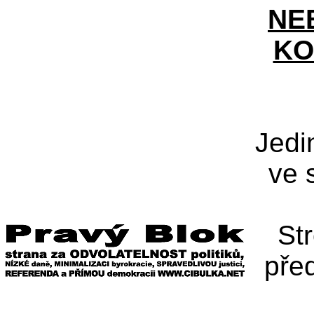
NE
KO
Jedi
ve 
St
pře