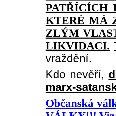
PATŘÍCÍCH
KTERÉ MÁ Z
ZLÝM VLAST
LIKVIDACI.
vraždění.
Kdo nevěří,
d
marx-satansk
Občanská válk
VÁLKY!!!
Viz