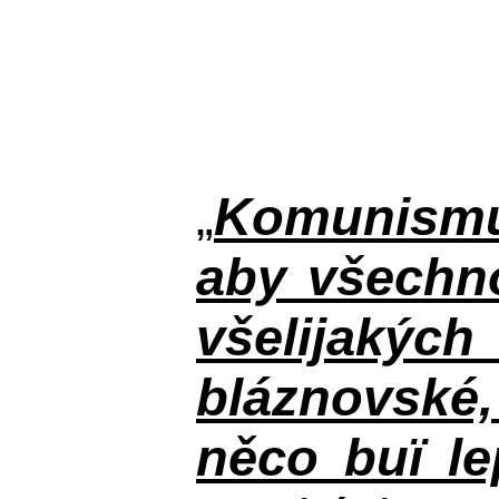
„
Komunismus
aby všechno
všelijakýc
bláznovské, 
něco buï le