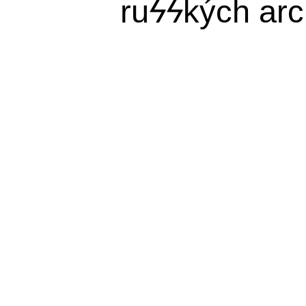
ru
ϟϟ
kých arc