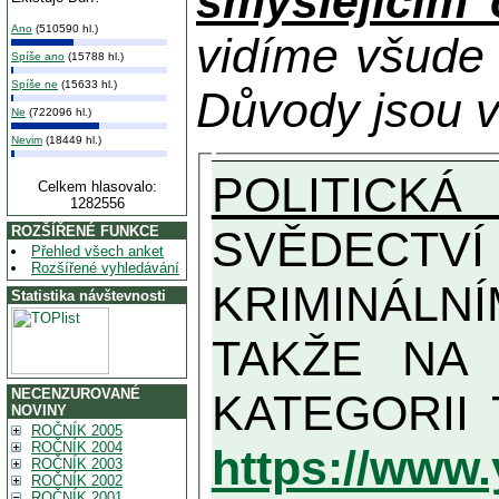
smýšlejícím
Ano
(510590 hl.)
vidíme všude
Spíše ano
(15788 hl.)
Spíše ne
(15633 hl.)
Důvody jsou v
Ne
(722096 hl.)
Nevim
(18449 hl.)
POLITICKÁ
Celkem hlasovalo:
1282556
SVĚDECTVÍ Z
ROZŠÍŘENÉ FUNKCE
Přehled všech anket
Rozšířené vyhledávání
KRIMINÁLN
Statistika návštevnosti
TAKŽE NA MAXIMÁLNÍ MOŽN
NECENZUROVANÉ
NOVINY
ROČNÍK 2005
ROČNÍK 2004
https://www
ROČNÍK 2003
ROČNÍK 2002
ROČNÍK 2001