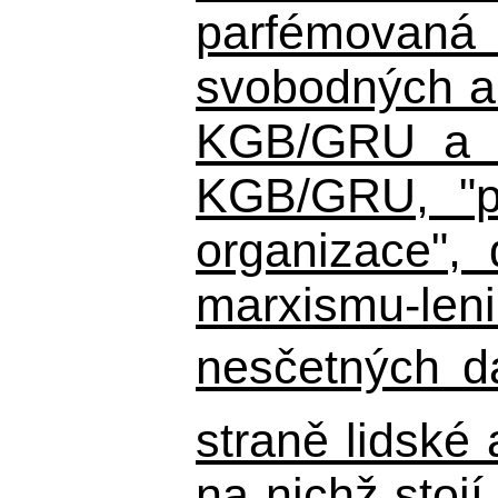
parfémovaná 
svobodných a 
KGB/GRU a ná
KGB/GRU,
"po
organizace", 
marxismu-leni
nesčetných d
straně lidské
na nichž stojí