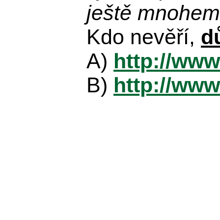
ještě mnohem 
Kdo nevěří,
d
A)
http://www
B)
http://www