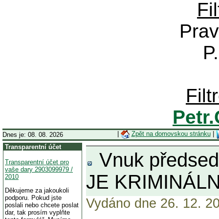
Fi
Prav
P
Fil
Petr
|
Zpět na domovskou stránku
|
Dnes je: 08. 08. 2026
Transparentní účet
Vnuk předsedy
Transparentní účet pro
vaše dary 2903099979 /
JE KRIMINÁLNÍ
2010
Děkujeme za jakoukoli
podporu. Pokud jste
Vydáno dne 26. 12. 20
poslali nebo chcete poslat
dar, tak prosím vyplňte