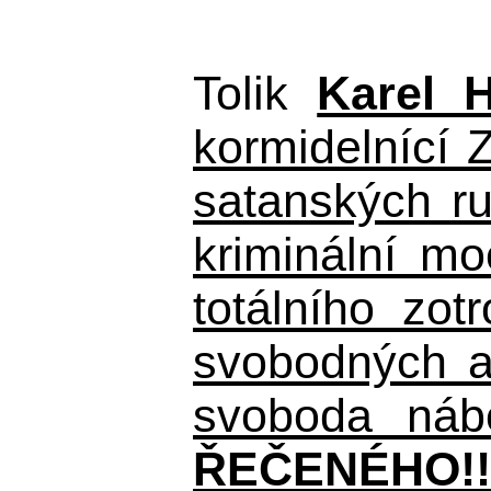
Tolik
Karel 
kormidelnící Z
satanských r
kriminální m
totálního zo
svobodných a 
svoboda nábo
ŘEČENÉHO!!