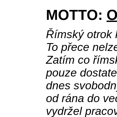
MOTTO:
O
Římský otrok 
To přece nelz
Zatím co říms
pouze dostatek
dnes svobodn
od rána do več
vydržel praco