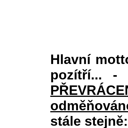
Hlavní mot
pozítří... 
PŘEVRÁCENÉM
odměňováno
stále stejně: