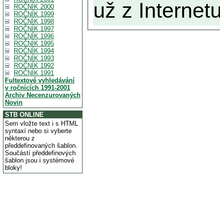
už z Internetu
ROČNÍK 2000
ROČNÍK 1999
ROČNÍK 1998
ROČNÍK 1997
ROČNÍK 1996
ROČNÍK 1995
ROČNÍK 1994
ROČNÍK 1993
ROČNÍK 1992
ROČNÍK 1991
Fultextové vyhledávání
v ročnících 1991-2001
Archiv Necenzurovaných
Novin
STB ONLINE
Sem vložte text i s HTML
syntaxí nebo si vyberte
některou z
předdefinovaných šablon.
Součástí předdefinových
šablon jsou i systémové
bloky!