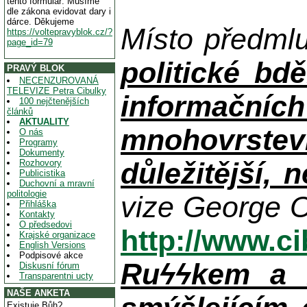
tento formulář. Musíme
dle zákona evidovat dary i
dárce. Děkujeme
Místo předml
https://voltepravyblok.cz/?
page_id=79
politické bdě
PRAVÝ BLOK
NECENZUROVANÁ
TELEVIZE Petra Cibulky
informačníc
100 nejčtenějších
článků
AKTUALITY
mnohovrstev
O nás
Programy
Dokumenty
důležitější, 
Rozhovory
Publicistika
Duchovní a mravní
politologie
vize George O
Přihláška
Kontakty
O předsedovi
http://www.c
Krajské organizace
English Versions
Podpisové akce
Ruϟϟkem a n
Diskusní fórum
Transparentni ucty
NAŠE ANKETA
Existuje Bůh?