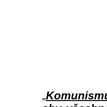
„
Komunismus