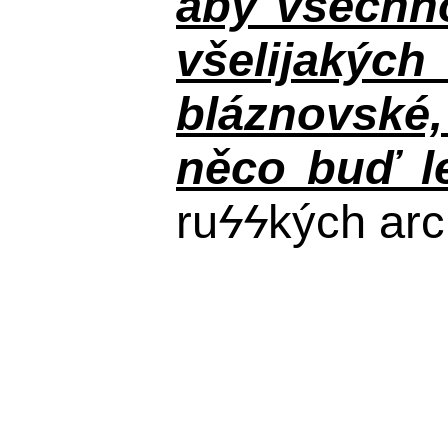
aby všechno
všelijakýc
bláznovské, 
něco buď le
ru
ϟϟ
kých arc