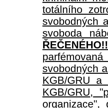
totálního zo
svobodných a 
svoboda nábo
ŘEČENÉHO!!
parfémovaná 
svobodných a 
KGB/GRU a ná
KGB/GRU,
"po
organizace", 