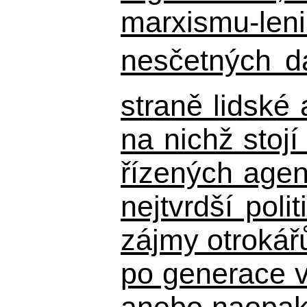
marxismu-leni
nesčetných d
straně lidské
na nichž stojí
řízených agen
nejtvrdší pol
zájmy otrokář
po generace 
anebo naopak n