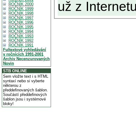
už z Internetu
ROČNÍK 2000
ROČNÍK 1999
ROČNÍK 1998
ROČNÍK 1997
ROČNÍK 1996
ROČNÍK 1995
ROČNÍK 1994
ROČNÍK 1993
ROČNÍK 1992
ROČNÍK 1991
Fultextové vyhledávání
v ročnících 1991-2001
Archiv Necenzurovaných
Novin
STB ONLINE
Sem vložte text i s HTML
syntaxí nebo si vyberte
některou z
předdefinovaných šablon.
Součástí předdefinových
šablon jsou i systémové
bloky!