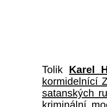
Tolik
Karel 
kormidelnící Z
satanských r
kriminální m