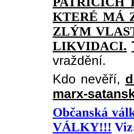
PATŘÍCÍCH
KTERÉ MÁ Z
ZLÝM VLAST
LIKVIDACI.
vraždění.
Kdo nevěří,
d
marx-satansk
Občanská válk
VÁLKY!!!
Viz