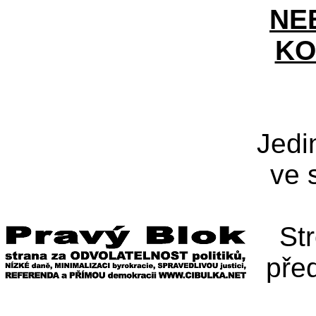
NE
KO
Jedi
ve 
St
pře