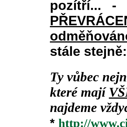
pozítří... 
PŘEVRÁCENÉM
odměňováno
stále stejně:
Ty vůbec nejn
které mají
VŠ
najdeme vždyc
*
http://www.c