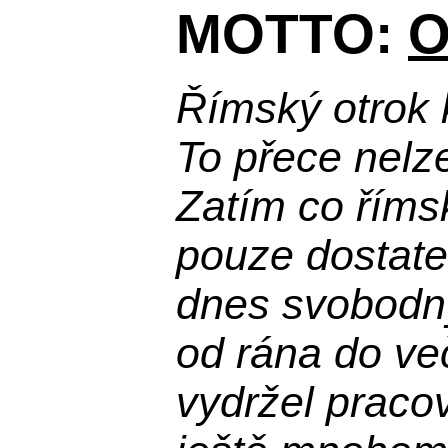
MOTTO:
O
Římský otrok 
To přece nelz
Zatím co říms
pouze dostatek
dnes svobodn
od rána do več
vydržel praco