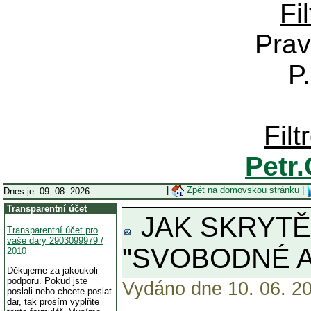
Fi
Prav
P
Fil
Petr
|
Zpět na domovskou stránku
|
Dnes je: 09. 08. 2026
Transparentní účet
JAK SKRYTĚ
Transparentní účet pro
vaše dary 2903099979 /
"SVOBODNÉ A
2010
Děkujeme za jakoukoli
podporu. Pokud jste
Vydáno dne 10. 06. 20
poslali nebo chcete poslat
dar, tak prosím vyplňte