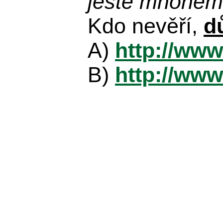
ještě mnohem 
Kdo nevěří,
d
A)
http://www
B)
http://www