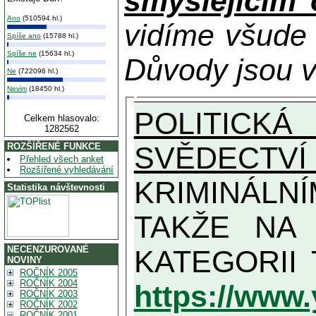
smýšlejícím
Ano
(510594 hl.)
vidíme všude
Spíše ano
(15788 hl.)
Spíše ne
(15634 hl.)
Důvody jsou v
Ne
(722096 hl.)
Nevim
(18450 hl.)
POLITICKÁ
Celkem hlasovalo:
1282562
SVĚDECTVÍ
ROZŠÍŘENÉ FUNKCE
Přehled všech anket
Rozšířené vyhledávání
KRIMINÁLN
Statistika návštevnosti
TAKŽE NA MAXIMÁLNÍ MOŽN
NECENZUROVANÉ
NOVINY
ROČNÍK 2005
ROČNÍK 2004
https://www
ROČNÍK 2003
ROČNÍK 2002
ROČNÍK 2001