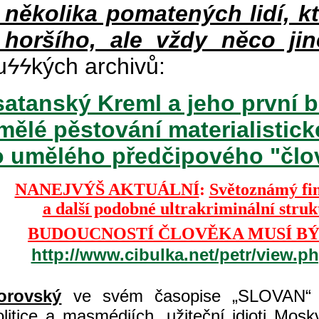
v několika pomatených lidí, k
 horšího, ale vždy něco jin
u
ϟϟ
kých archivů:
atanský Kreml a jeho první b
mělé pěstování materialisti
o umělého předčipového "člově
NANEJVÝŠ AKTUÁLNÍ
:
Světoznámý fi
a další podobné ultrakriminální stru
BUDOUCNOSTÍ ČLOVĚKA MUSÍ BÝ
http://www.cibulka.net/petr/view.
orovský
ve svém časopise „SLOVAN“ 
itice a masmédiích, užiteční idioti Moskvy