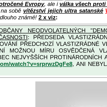
otročené Evropy
, ale i
válka všech prot
i na sobě
vítězství jejich ultra satanské
e dlouho známé!
2 x viz
:
OBČANY NEODVOLATELNÝCH "DEMO
ČASNOSTI
: PŘEDSEDA VLASTIZRÁDNÉ VLÁD
COVÁNÍ PŘEDCHOZÍ VLASTIZRÁDNÉ 
LASTIZRÁDNÁ ČESKÁ "AMNESTIE", URČENÁ PRO
KATEGORII TĚCH VŮBEC NEJVYŠŠÍCH PRO
.com/watch?v=srprwzDgFe8
, ANI NEBYL