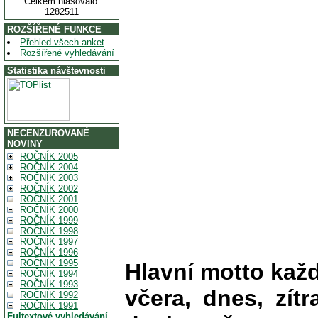
Celkem hlasovalo:
1282511
ROZŠÍŘENÉ FUNKCE
Přehled všech anket
Rozšířené vyhledávání
Statistika návštevnosti
NECENZUROVANÉ
NOVINY
ROČNÍK 2005
ROČNÍK 2004
ROČNÍK 2003
ROČNÍK 2002
ROČNÍK 2001
ROČNÍK 2000
ROČNÍK 1999
ROČNÍK 1998
ROČNÍK 1997
ROČNÍK 1996
ROČNÍK 1995
Hlavní motto kaž
ROČNÍK 1994
ROČNÍK 1993
včera, dnes, zítr
ROČNÍK 1992
ROČNÍK 1991
Fultextové vyhledávání