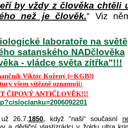
teří by vždy z člověka chtěli 
ého než je člověk.
“ Viz ně
iologické laboratoře na světě
ckého satanského NADčlověka
ka - vládce světa zítřka"!!!
nančník Viktor Kožený (=KGB!)
ktury všem vítězně oznamují:
T ČIPOVÝ ANTIČLOVĚK!!!
php?cisloclanku=2006092201
už 26.7.
1850
, když "naši" současní
n
 a dědiční vlastizrádci v žoldu ultra kri