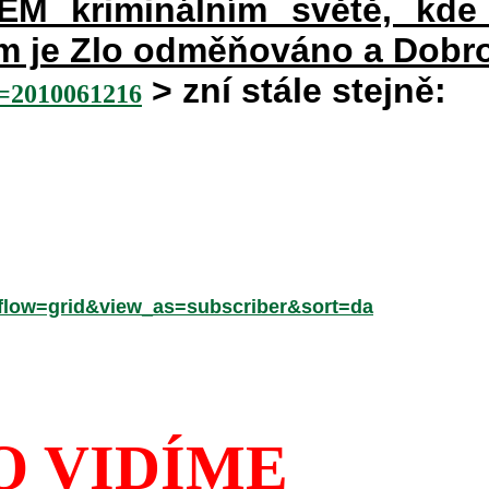
 kriminálním světě, kde 
rém je Zlo odměňováno a Dobr
> zní stále stejně:
2010061216
low=grid&view_as=subscriber&sort=da
O VIDÍME