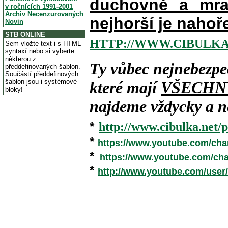
duchovně a mra
v ročnících 1991-2001
Archiv Necenzurovaných
nejhorší je nahoř
Novin
STB ONLINE
HTTP://WWW.CIBULKA
Sem vložte text i s HTML
syntaxí nebo si vyberte
některou z
Ty vůbec nejnebezpe
předdefinovaných šablon.
Součástí předdefinových
šablon jsou i systémové
které mají
VŠECHN
bloky!
najdeme vždycky a ne
*
http://www.cibulka.net/p
*
https://www.youtube.com/ch
*
https://www.youtube.com/c
*
http://www.youtube.com/user