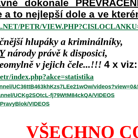
vně dokonale PŘEVRÁCENÉM
e a to nejlepší dole a ve kte
.NET/PETR/VIEW.PHP?CISLOCLANKU=
čnější hlupáky a kriminálníky,
Y
národy právě k disposici,
omylně v jejich čele...!!!
4 x viz:
etr/index.php?akce=statistika
annel/UC36ttB463khKzs7LEe21wOw/videos?view=0&f
hannel/UCKg2SOtcL-fj79WtM84ckQA/VIDEOS
/PravyBlok/VIDEOS
VŠECHNO C