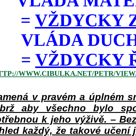
VLÁDA MATE
=
VŽDYCKY Z
VLÁDA DUC
=
VŽDYCKY ŘÁD
TTP://WWW.CIBULKA.NET/PETR/VIEW
mená v pravém a úplném smy
ýbrž aby všechno bylo spo
třebnou k jeho výživě. – Bez
hled každý, že takové učení 