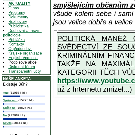
smýšlejícím občanům z
AKTUALITY
O nás
všude kolem sebe i sam
Programy
Dokumenty
jsou velice dobře a velic
Rozhovory
Publicistika
Duchovní a mravní
politologie
POLITICKÁ MANÉŽ 
Přihláška
Kontakty
SVĚDECTVÍ ZE SOU
O předsedovi
Krajské organizace
KRIMINÁLNÍM FINAN
English Versions
TAKŽE NA MAXIMÁLNÍ MOŽNOU MÍRU OSVĚDČENÁ V
Podpisové akce
Diskusní fórum
Transparentni ucty
https://www.youtube
NAŠE ANKETA
Existuje Bůh?
už z Internetu zmizel...)
Ano
(510584 hl.)
Spíše ano
(15775 hl.)
Spíše ne
(15624 hl.)
Ne
(722087 hl.)
Nevim
(18441 hl.)