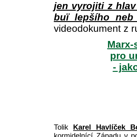
jen vyrojiti z hla
buï lepšího neb
videodokument z r
Marx-s
pro u
- jak
Tolik
Karel Havlíček B
kormidelnící Západu v pol