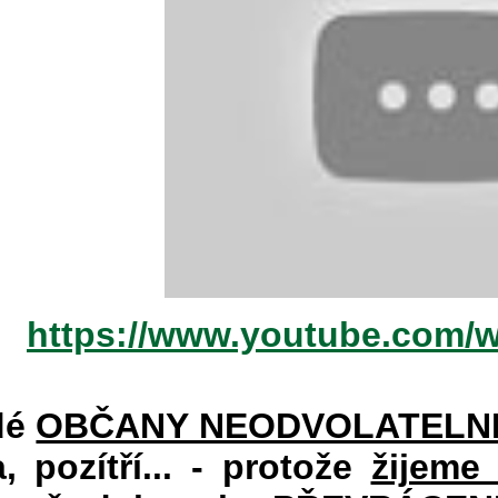
https://www.youtube.com/
dé
OBČANY NEODVOLATELN
a, pozítří... - protože
žijeme