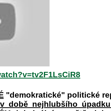
watch?v=tv2F1LsCiR8
É
"demokratické" politické re
 v době nejhlubšího úpadku