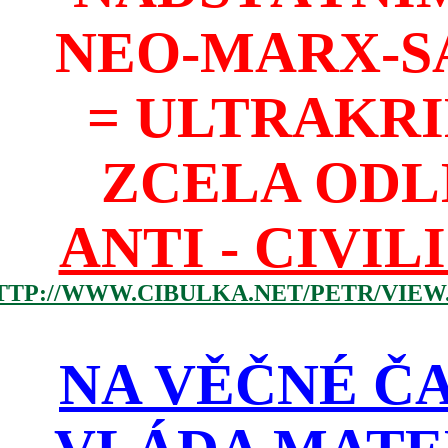
NEO-MARX-S
= ULTRAKR
ZCELA ODL
ANTI - CIVIL
TTP://WWW.CIBULKA.NET/PETR/VIEW
NA VĚČNÉ ČA