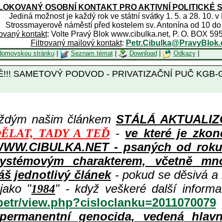
OKOVANÝ OSOBNÍ KONTAKT PRO AKTIVNÍ POLITICKÉ 
Jediná možnost je každý rok ve státní svátky 1. 5. a 28. 10. v
Strossmayerově náměstí před kostelem sv. Antonína od 10 do
rovaný kontakt
: Volte Pravý Blok www.cibulka.net, P. O. BOX 59
Filtrovaný mailový kontakt
:
Petr.Cibulka@PravyBlok.
domovskou stránku
|
Seznam témat
|
Download
|
Odkazy
|
É!!! SAMETOVÝ PODVOD - PRIVATIZAČNÍ PUČ KGB-
aždým našim článkem
STÁLÁ AKTUALIZOV
-
ve které je zkon
ĚLAT, TADY A TEĎ
WWW.CIBULKA.NET - psaných od roku 1
ystémovým charakterem, včetně množ
áš jednotlivý článek
- pokud se děsivá a
jako "
" - když veškeré další inform
1984
/petr/view.php?cisloclanku=2011070079
permanentní genocida, vedená hlav