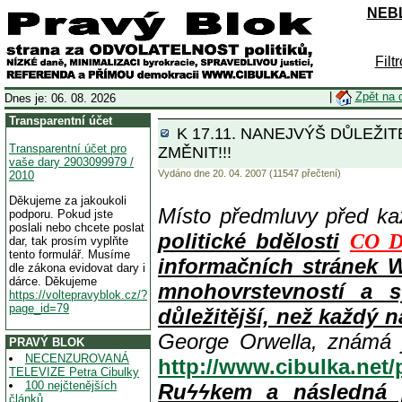
NEBL
Filt
|
Zpět na 
Dnes je: 06. 08. 2026
Transparentní účet
K 17.11. NANEJVÝŠ DŮLEŽIT
Transparentní účet pro
ZMĚNIT!!!
vaše dary 2903099979 /
Vydáno dne 20. 04. 2007 (11547 přečtení)
2010
Děkujeme za jakoukoli
Místo předmluvy před k
podporu. Pokud jste
poslali nebo chcete poslat
politické bdělosti
CO D
dar, tak prosím vyplňte
tento formulář. Musíme
informačních stránek 
dle zákona evidovat dary i
dárce. Děkujeme
mnohovrstevností a s
https://voltepravyblok.cz/?
page_id=79
důležitější, než každý n
George Orwella, známá 
PRAVÝ BLOK
NECENZUROVANÁ
http://www.cibulka.net
TELEVIZE Petra Cibulky
100 nejčtenějších
Ruϟϟkem a následná 
článků