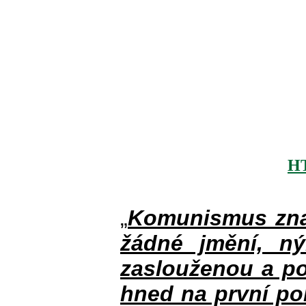
H
„
Komunismus zna
žádné jmění, n
zaslouženou a po
hned na první po