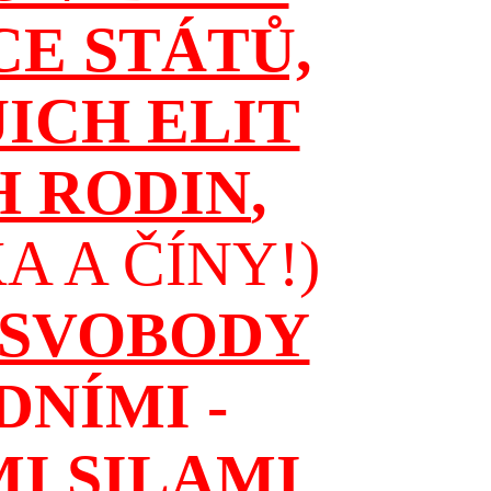
CE STÁTŮ,
JICH ELIT
H RODIN
,
 A ČÍNY!)
 SVOBODY
NÍMI -
I SILAMI