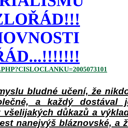
RIALISMU
LOŘÁD!!!
HOVNOSTI
...!!!!!!!
.PHP?CISLOCLANKU=2005073101
slu bludné učení, že nikdo
lečné, a každý dostával 
 všelijakých důkazů a výklad
jest nanejvýš bláznovské, a 