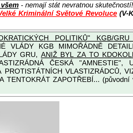
i všem
- nemají stát nevratnou skutečností
Velké Kriminální Světové Revoluce
(V-K
KRATICKÝCH POLITIKŮ" KGB/GRU 
Y KGB MIMOŘÁDNĚ DETAILNĚ O ULTRA
VLÁDY GRU,
ANIŽ BYL ZA TO KDOKOL
TINÁRODNÍCH A PROTISTÁTNÍCH VLASTIZRÁDCŮ
A TENTOKRÁT ZAPOTŘEBÍ... (původní 