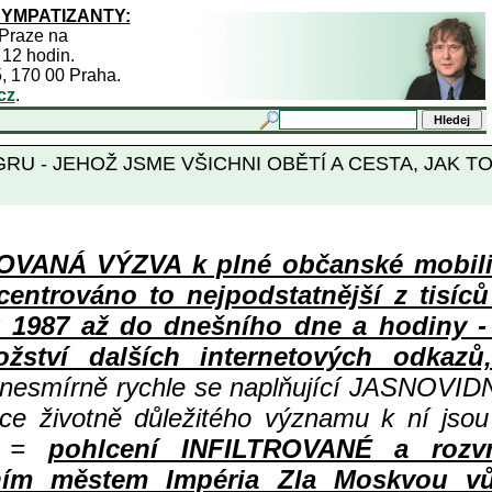
SYMPATIZANTY:
 Praze na
 12 hodin.
5, 170 00 Praha.
cz
.
GRU - JEHOŽ JSME VŠICHNI OBĚTÍ A CESTA, JAK 
ANÁ VÝZVA k plné občanské mobiliza
centrováno to nejpodstatnější z tisíc
987 až do dnešního dne a hodiny - a
ství dalších internetových odkazů,
 nesmírně rychle se naplňující JASNOVID
ace životně důležitého významu k ní jsou
=
pohlcení INFILTROVANÉ a rozv
ním městem Impéria Zla Moskvou vů