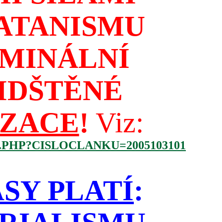
ATANISMU
IMINÁLNÍ
IDŠTĚNÉ
IZACE
!
Viz:
.PHP?CISLOCLANKU=2005103101
SY PLATÍ
: