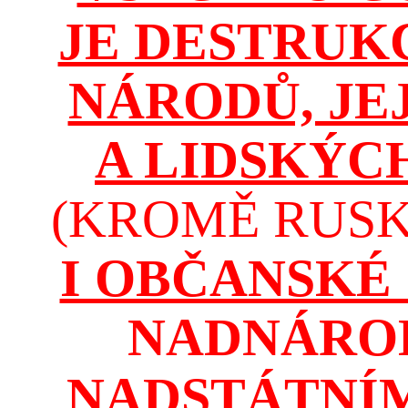
JE DESTRUK
NÁRODŮ, JE
A LIDSKÝC
(KROMĚ RUSKA
I OBČANSKÉ
NADNÁROD
NADSTÁTNÍM