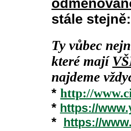
odměňováno
stále stejně:
Ty vůbec nejn
které mají
VŠ
najdeme vždyc
*
http://www.c
*
https://www
*
https://ww