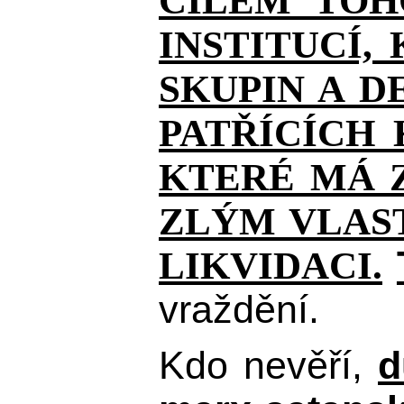
CÍLEM TOH
INSTITUCÍ,
SKUPIN A D
PATŘÍCÍCH
KTERÉ MÁ Z
ZLÝM VLAST
LIKVIDACI.
vraždění.
Kdo nevěří,
d