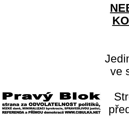
NE
KO
Jedi
ve 
St
pře