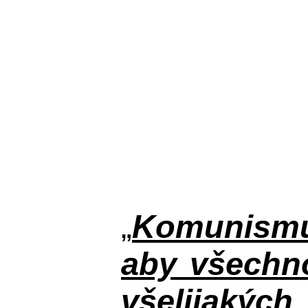
„
Komunismus
aby všechno
všelijakýc