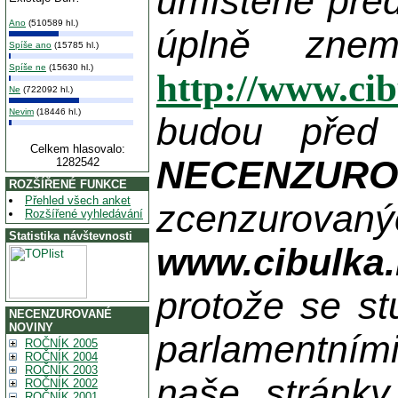
umístěné pře
Ano
(510589 hl.)
úplně zne
Spíše ano
(15785 hl.)
Spíše ne
(15630 hl.)
http://www.ci
Ne
(722092 hl.)
Nevim
(18446 hl.)
budou před
Celkem hlasovalo:
NECENZUR
1282542
ROZŠÍŘENÉ FUNKCE
Přehled všech anket
zcenzurovanýc
Rozšířené vyhledávání
Statistika návštevnosti
www.cibulka.
protože se st
NECENZUROVANÉ
NOVINY
parlamentními
ROČNÍK 2005
ROČNÍK 2004
ROČNÍK 2003
naše stránky
ROČNÍK 2002
ROČNÍK 2001