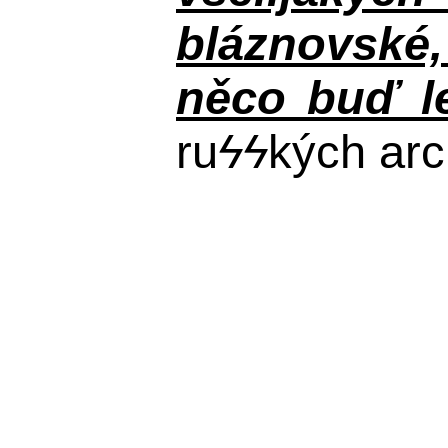
bláznovské, 
něco buď le
ru
ϟϟ
kých arc