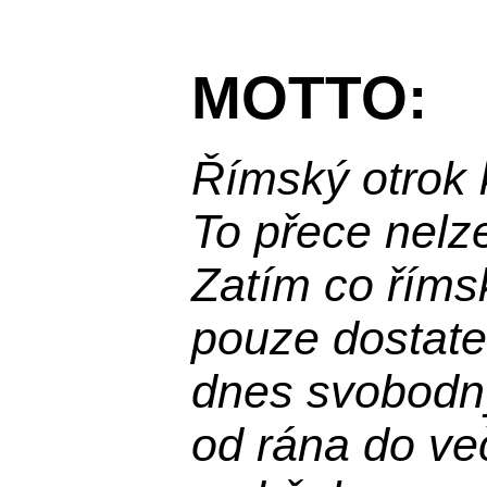
MOTTO:
Římský otrok 
To přece nelz
Zatím co říms
pouze dostatek
dnes svobodn
od rána do več