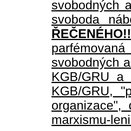
svobodných a 
svoboda nábo
ŘEČENÉHO!!
parfémovaná 
svobodných a 
KGB/GRU a ná
KGB/GRU,
"po
organizace", 
marxismu-leni