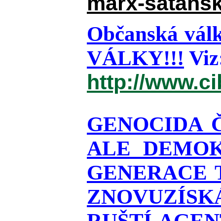
marx-satansk
Občanská válk
VÁLKY!!!
Viz
http://www.c
GENOCIDA 
ALE DEMOK
GENERACE T
ZNOVUZÍSKÁ
RUŠTÍ AGEN