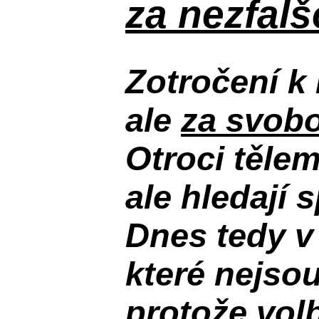
za nezfal
Zotročení k 
ale
za svobo
Otroci těle
ale hledají 
Dnes tedy v
které nejso
protože volb