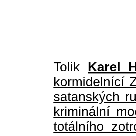
Tolik
Karel 
kormidelnící Z
satanských r
kriminální m
totálního zo