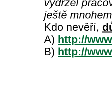
vydržel praco
ještě mnohem 
Kdo nevěří,
d
A)
http://www
B)
http://www