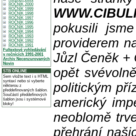
ROČNÍK 2000
WWW.CIBUL
ROČNÍK 1999
ROČNÍK 1998
ROČNÍK 1997
ROČNÍK 1996
pokusili jsme
ROČNÍK 1995
ROČNÍK 1994
ROČNÍK 1993
providerem na
ROČNÍK 1992
ROČNÍK 1991
Fultextové vyhledávání
Jůzl Čeněk + 
v ročnících 1991-2001
Archiv Necenzurovaných
Novin
opět svévolně
STB ONLINE
Sem vložte text i s HTML
syntaxí nebo si vyberte
politickým př
některou z
předdefinovaných šablon.
Součástí předdefinových
americký impe
šablon jsou i systémové
bloky!
neoblomě trvej
přehrání naši