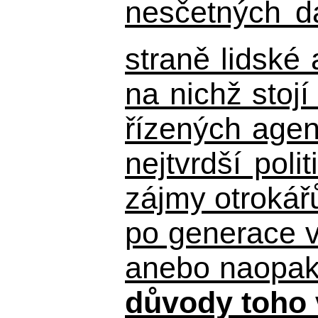
nesčetných d
straně lidské
na nichž stojí
řízených agen
nejtvrdší pol
zájmy otrokář
po generace 
anebo naopak n
důvody toho 