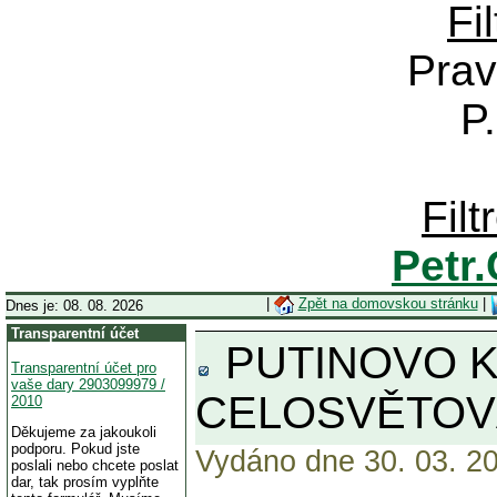
Fi
Prav
P
Fil
Petr
|
Zpět na domovskou stránku
|
Dnes je: 08. 08. 2026
Transparentní účet
PUTINOVO K
Transparentní účet pro
vaše dary 2903099979 /
CELOSVĚTOV
2010
Děkujeme za jakoukoli
podporu. Pokud jste
Vydáno dne 30. 03. 20
poslali nebo chcete poslat
dar, tak prosím vyplňte