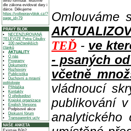
tento formulář. Musíme
dle zákona evidovat dary i
dárce. Děkujeme
Omlouváme se
https://voltepravyblok.cz/?
page_id=79
AKTUALIZOVAN
PRAVÝ BLOK
NECENZUROVANÁ
TELEVIZE Petra Cibulky
-
ve kte
TEĎ
100 nejčtenějších
článků
AKTUALITY
- psaných od
O nás
Programy
Dokumenty
včetně množs
Rozhovory
Publicistika
Duchovní a mravní
politologie
vládnoucí skr
Přihláška
Kontakty
O předsedovi
publikování 
Krajské organizace
English Versions
Podpisové akce
analytického
Diskusní fórum
Transparentni ucty
NAŠE ANKETA
Existuje Bůh?