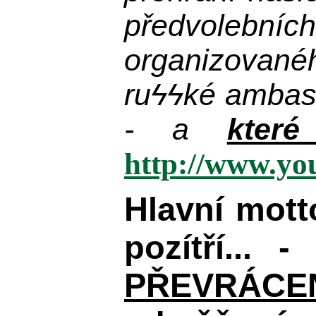
předvolebníc
organizované
ru
ϟϟ
ké ambas
- a
kter
http://www.y
Hlavní mot
pozítří... 
PŘEVRÁCENÉM