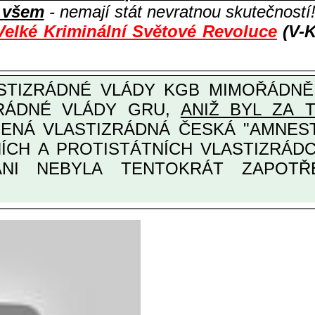
i všem
- nemají stát nevratnou skutečností
Velké Kriminální Světové Revoluce
(V-K
ZRÁDNÉ VLÁDY GRU,
ANIŽ BYL ZA 
ANI NEBYLA TENTOKRÁT ZAPOTŘEB