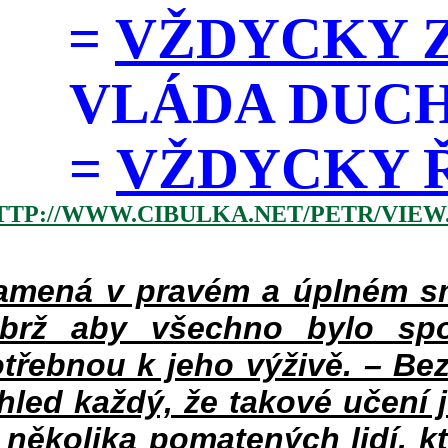
=
VŽDYCKY Z
VLÁDA DUC
=
VŽDYCKY ŘÁD
TTP://WWW.CIBULKA.NET/PETR/VIEW
mená v pravém a úplném smy
ýbrž aby všechno bylo spo
třebnou k jeho výživě. – Bez
hled každý, že takové učení 
v několika pomatených lidí, k