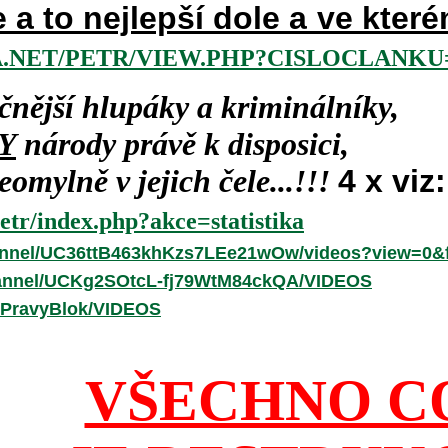
e a to nejlepší dole a ve kte
.NET/PETR/VIEW.PHP?CISLOCLANKU=
čnější hlupáky a kriminálníky,
Y
národy právě k disposici,
omylně v jejich čele...!!!
4 x viz:
etr/index.php?akce=statistika
annel/UC36ttB463khKzs7LEe21wOw/videos?view=0&f
hannel/UCKg2SOtcL-fj79WtM84ckQA/VIDEOS
/PravyBlok/VIDEOS
VŠECHNO C