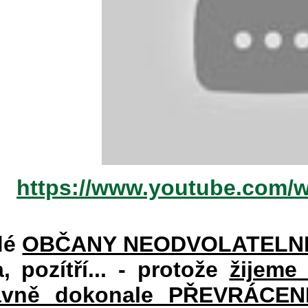
https://www.youtube.com/
dé
OBČANY NEODVOLATELN
a, pozítří... - protože
žijeme
vně dokonale PŘEVRÁCENÉM