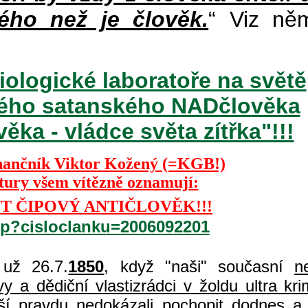
ého než je člověk.
“ Viz ně
iologické laboratoře na světě
ckého satanského NADčlověka
ka - vládce světa zítřka"!!!
nančník Viktor Kožený (=KGB!)
ktury všem vítězně oznamují:
T ČIPOVÝ ANTIČLOVĚK!!!
php?cisloclanku=2006092201
už 26.7.
1850
, když "naši" současní
n
 a dědiční vlastizrádci v žoldu ultra kri
í pravdu nedokázali pochopit dodnes a 