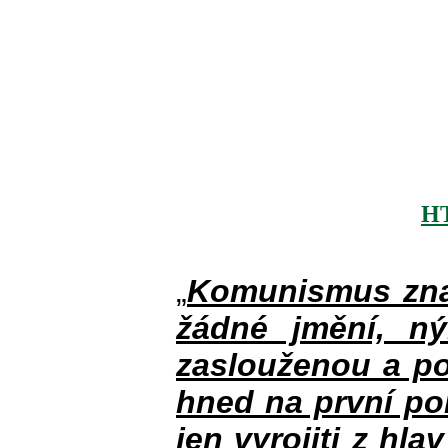
H
„
Komunismus zna
žádné jmění, n
zaslouženou a po
hned na první po
jen vyrojiti z hla