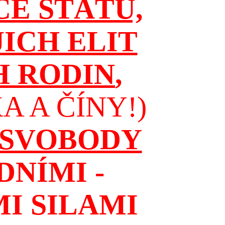
CE STÁTŮ,
JICH ELIT
H RODIN
,
 A ČÍNY!)
 SVOBODY
NÍMI -
I SILAMI