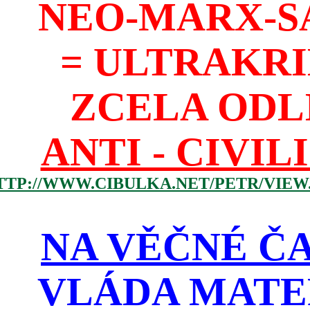
NEO-MARX-S
= ULTRAKR
ZCELA ODL
ANTI - CIVIL
TTP://WWW.CIBULKA.NET/PETR/VIEW
NA VĚČNÉ ČA
VLÁDA MATE