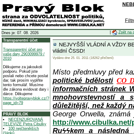
NEBL
Filt
|
Zpět na 
Dnes je: 07. 08. 2026
Transparentní účet
NEJVYŠŠÍ VLÁDNÍ A VŽDY BEZTR
Transparentní účet pro
vládní ČSSD!
vaše dary 2903099979 /
Vydáno dne 25. 01. 2011 (18262 přečtení)
2010
Děkujeme za jakoukoli
Místo předmluvy před k
podporu. Pokud jste
poslali nebo chcete poslat
politické bdělosti
CO D
dar, tak prosím vyplňte
tento formulář. Musíme
informačních stránek 
dle zákona evidovat dary i
dárce. Děkujeme
mnohovrstevností a s
https://voltepravyblok.cz/?
page_id=79
důležitější, než každý n
George Orwella, známá 
PRAVÝ BLOK
NECENZUROVANÁ
http://www.cibulka.net
TELEVIZE Petra Cibulky
100 nejčtenějších
Ruϟϟkem a následná 
článků