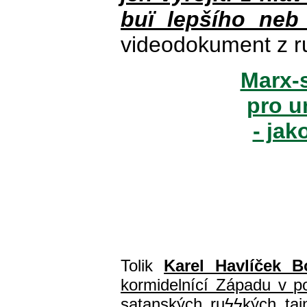
buï lepšího neb
videodokument z r
Marx-s
pro u
- jak
Tolik
Karel Havlíček B
kormidelnící Západu v pol
satanských ru
ϟϟ
kých ta