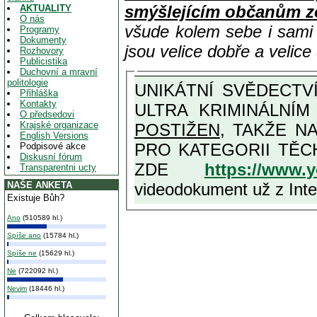
smýšlejícím občanům z
AKTUALITY
O nás
všude kolem sebe i sam
Programy
Dokumenty
jsou velice dobře a velic
Rozhovory
Publicistika
Duchovní a mravní
politologie
UNIKÁTNÍ SVĚDECTVÍ ZE SOUČASNOSTI: PŘEDSEDA VLASTIZRÁDNÉ VLÁDY KGB MIMOŘÁDNĚ DETAILNĚ O
Přihláška
Kontakty
ULTRA KRIMINÁLNÍ
O předsedovi
Krajské organizace
POSTIŽEN
, TAKŽE NA MAXIMÁLNÍ M
English Versions
PRO KATEGORII TĚCH VŮBEC NEJVYŠŠÍCH PROTINÁRODNÍCH A PROTISTÁT
Podpisové akce
Diskusní fórum
ZDE
https://www.
Transparentni ucty
videodokument už z Inter
NAŠE ANKETA
Existuje Bůh?
Ano
(510589 hl.)
Spíše ano
(15784 hl.)
Spíše ne
(15629 hl.)
Ne
(722092 hl.)
Nevim
(18446 hl.)