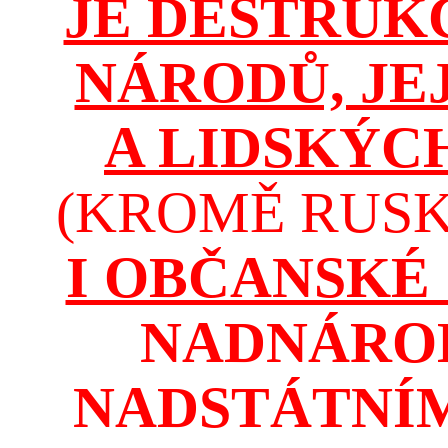
JE DESTRUK
NÁRODŮ, JE
A LIDSKÝC
(KROMĚ RUSKA
I OBČANSKÉ
NADNÁROD
NADSTÁTNÍM