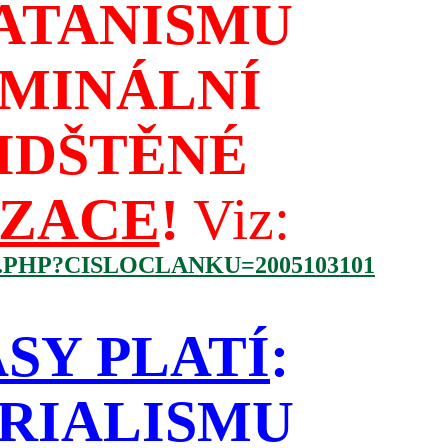
ATANISMU
IMINÁLNÍ
IDŠTĚNÉ
IZACE
!
Viz:
.PHP?CISLOCLANKU=2005103101
SY PLATÍ
:
RIALISMU