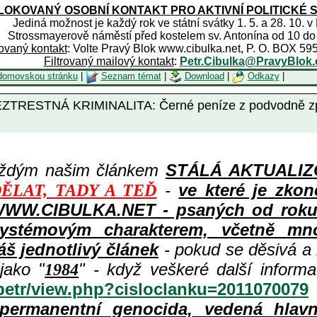
OKOVANÝ OSOBNÍ KONTAKT PRO AKTIVNÍ POLITICKÉ 
Jediná možnost je každý rok ve státní svátky 1. 5. a 28. 10. v
Strossmayerově náměstí před kostelem sv. Antonína od 10 do
rovaný kontakt
: Volte Pravý Blok www.cibulka.net, P. O. BOX 59
Filtrovaný mailový kontakt
:
Petr.Cibulka@PravyBlok.
domovskou stránku
|
Seznam témat
|
Download
|
Odkazy
|
ESTNÁ KRIMINALITA: Černé peníze z podvodně zprivat
aždým našim článkem
STÁLÁ AKTUALIZOV
-
ve které je zkon
ĚLAT, TADY A TEĎ
WWW.CIBULKA.NET - psaných od roku 1
ystémovým charakterem, včetně množ
áš jednotlivý článek
- pokud se děsivá a
jako "
" - když veškeré další inform
1984
/petr/view.php?cisloclanku=2011070079
permanentní genocida, vedená hlav