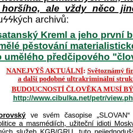
 horšího, ale vždy něco jin
u
ϟϟ
kých archivů:
atanský Kreml a jeho první b
mělé pěstování materialisti
o umělého předčipového "člově
NANEJVÝŠ AKTUÁLNÍ
:
Světoznámý fi
a další podobné ultrakriminální stru
BUDOUCNOSTÍ ČLOVĚKA MUSÍ BÝ
http://www.cibulka.net/petr/view.
orovský
ve svém časopise „SLOVAN“ 
itice a masmédiích, užiteční idioti Moskvy
jných služeb KGB/GRU, tuto nejjednodušš