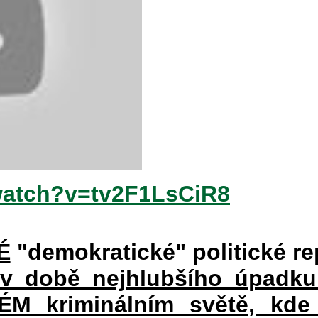
watch?v=tv2F1LsCiR8
É
"demokratické" politické re
 v době nejhlubšího úpadku
 kriminálním světě, kde 