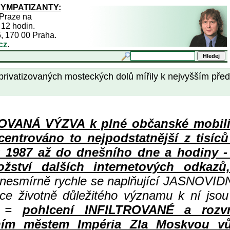
SYMPATIZANTY:
 Praze na
 12 hodin.
5, 170 00 Praha.
cz
.
izovaných mosteckých dolů mířily k nejvyšším předs
ANÁ VÝZVA k plné občanské mobiliza
centrováno to nejpodstatnější z tisíc
987 až do dnešního dne a hodiny - a
ství dalších internetových odkazů,
 nesmírně rychle se naplňující JASNOVID
ace životně důležitého významu k ní jsou
=
pohlcení INFILTROVANÉ a rozv
ním městem Impéria Zla Moskvou vů