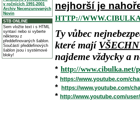
nejhorší je nahoř
v ročnících 1991-2001
Archiv Necenzurovaných
Novin
HTTP://WWW.CIBULKA
STB ONLINE
Sem vložte text i s HTML
Ty vůbec nejnebezpe
syntaxí nebo si vyberte
některou z
předdefinovaných šablon.
které mají
VŠECHN
Součástí předdefinových
šablon jsou i systémové
najdeme vždycky a ne
bloky!
*
http://www.cibulka.net/p
*
https://www.youtube.com/ch
*
https://www.youtube.com/c
*
http://www.youtube.com/user