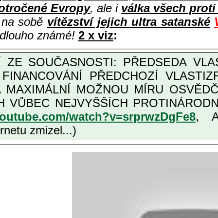
otročené Evropy
, ale i
válka všech prot
i na sobě
vítězství jejich ultra satanské
e dlouho známé!
2 x viz
:
M FINANCOVÁNÍ PŘEDCHOZÍ VLASTI
OŽNOU MÍRU OSVĚDČENÁ VLASTIZRÁDNÁ ČESKÁ "AMNESTIE", URČENÁ
NÍCH VLASTIZRÁDCŮ, VIZ NAPŘ.
youtube.com/watch?v=srprwzDgFe8
, 
netu zmizel...)