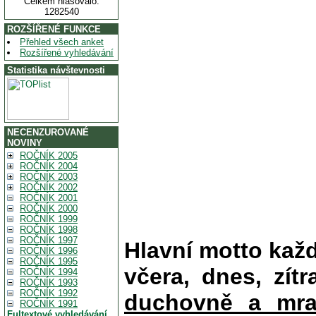
Celkem hlasovalo:
1282540
ROZŠÍŘENÉ FUNKCE
Přehled všech anket
Rozšířené vyhledávání
Statistika návštevnosti
NECENZUROVANÉ
NOVINY
ROČNÍK 2005
ROČNÍK 2004
ROČNÍK 2003
ROČNÍK 2002
ROČNÍK 2001
ROČNÍK 2000
ROČNÍK 1999
ROČNÍK 1998
ROČNÍK 1997
Hlavní motto kaž
ROČNÍK 1996
ROČNÍK 1995
včera, dnes, zítr
ROČNÍK 1994
ROČNÍK 1993
ROČNÍK 1992
duchovně a mra
ROČNÍK 1991
Fultextové vyhledávání