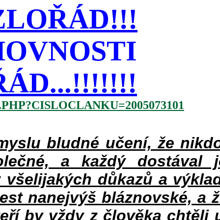
LOŘÁD!!!
HOVNOSTI
...!!!!!!!
.PHP?CISLOCLANKU=2005073101
slu bludné učení, že nikdo
lečné, a každý dostával 
 všelijakých důkazů a výklad
jest nanejvýš bláznovské, a 
teří by vždy z člověka chtěli 