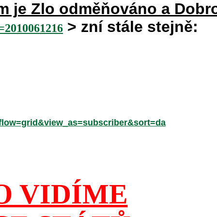
rém je Zlo odměňováno a Dobr
> zní stále stejně:
2010061216
low=grid&view_as=subscriber&sort=da
O VIDÍME