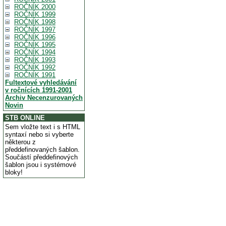
ROČNÍK 2000
ROČNÍK 1999
ROČNÍK 1998
ROČNÍK 1997
ROČNÍK 1996
ROČNÍK 1995
ROČNÍK 1994
ROČNÍK 1993
ROČNÍK 1992
ROČNÍK 1991
Fultextové vyhledávání
v ročnících 1991-2001
Archiv Necenzurovaných
Novin
STB ONLINE
Sem vložte text i s HTML
syntaxí nebo si vyberte
některou z
předdefinovaných šablon.
Součástí předdefinových
šablon jsou i systémové
bloky!