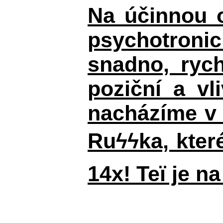
Na účinnou o
psychotronic
snadno, rych
poziční a vl
nacházíme v 
Ruϟϟka, kter
14x! Teï je n