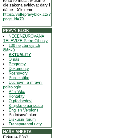
tento formulář. Musíme
dle zákona evidovat dary i
dárce. Děkujeme
https://voltepravyblok.cz/?
page_id=79
PRAVÝ BLOK
NECENZUROVANÁ
TELEVIZE Petra Cibulky
100 nejčtenějších
článků
AKTUALITY
O nás
Programy
Dokumenty
Rozhovory
Publicistika
Duchovní a mravní
politologie
Přihláška
Kontakty
O předsedovi
Krajské organizace
English Versions
Podpisové akce
Diskusní fórum
Transparentni ucty
NAŠE ANKETA
Existuje Bůh?