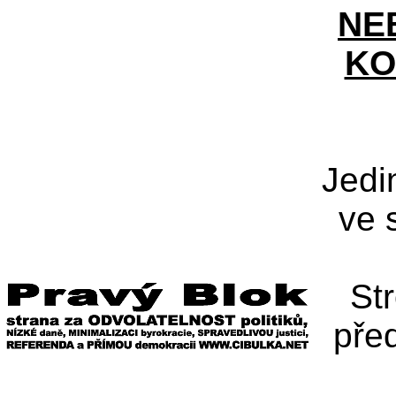
NE
KO
Jedi
ve 
St
pře