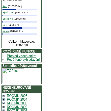
Ano
(510585 hl.)
Spíše ano
(15777 hl.)
Spíše ne
(15625 hl.)
Ne
(722089 hl.)
Nevim
(18442 hl.)
Celkem hlasovalo:
1282518
ROZŠÍŘENÉ FUNKCE
Přehled všech anket
Rozšířené vyhledávání
Statistika návštevnosti
NECENZUROVANÉ
NOVINY
ROČNÍK 2005
ROČNÍK 2004
ROČNÍK 2003
ROČNÍK 2002
ROČNÍK 2001