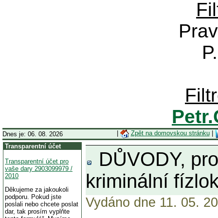
Fi
Prav
P
Fil
Petr
|
Zpět na domovskou stránku
|
Dnes je: 06. 08. 2026
Transparentní účet
DŮVODY, proč 
Transparentní účet pro
vaše dary 2903099979 /
kriminální fízl
2010
Děkujeme za jakoukoli
podporu. Pokud jste
Vydáno dne 11. 05. 20
poslali nebo chcete poslat
dar, tak prosím vyplňte