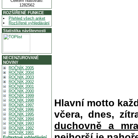
Celkem hlasovalo:
1282562
ROZŠÍŘENÉ FUNKCE
Přehled všech anket
Rozšířené vyhledávání
Statistika návštevnosti
NECENZUROVANÉ
NOVINY
ROČNÍK 2005
ROČNÍK 2004
ROČNÍK 2003
ROČNÍK 2002
ROČNÍK 2001
ROČNÍK 2000
ROČNÍK 1999
Hlavní motto kaž
ROČNÍK 1998
ROČNÍK 1997
ROČNÍK 1996
včera, dnes, zítr
ROČNÍK 1995
ROČNÍK 1994
duchovně a mra
ROČNÍK 1993
ROČNÍK 1992
ROČNÍK 1991
nejhorší je nahoř
Fultextové vyhledávání