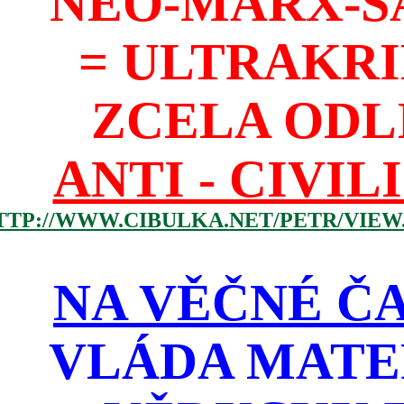
NEO-MARX-S
= ULTRAKR
ZCELA ODL
ANTI - CIVIL
TTP://WWW.CIBULKA.NET/PETR/VIEW
NA VĚČNÉ ČA
VLÁDA MATE