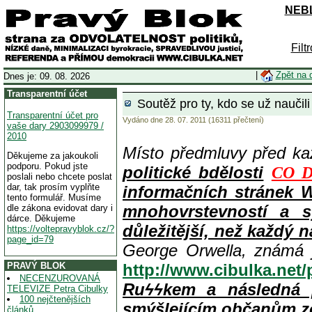
NEBL
Filt
|
Zpět na 
Dnes je: 09. 08. 2026
Transparentní účet
Soutěž pro ty, kdo se už nauči
Transparentní účet pro
Vydáno dne 28. 07. 2011 (16311 přečtení)
vaše dary 2903099979 /
2010
Místo předmluvy před k
Děkujeme za jakoukoli
podporu. Pokud jste
politické bdělosti
CO D
poslali nebo chcete poslat
dar, tak prosím vyplňte
informačních stránek 
tento formulář. Musíme
mnohovrstevností a s
dle zákona evidovat dary i
dárce. Děkujeme
důležitější, než každý n
https://voltepravyblok.cz/?
page_id=79
George Orwella, známá 
PRAVÝ BLOK
http://www.cibulka.net
NECENZUROVANÁ
Ruϟϟkem a následná 
TELEVIZE Petra Cibulky
100 nejčtenějších
smýšlejícím občanům z
článků