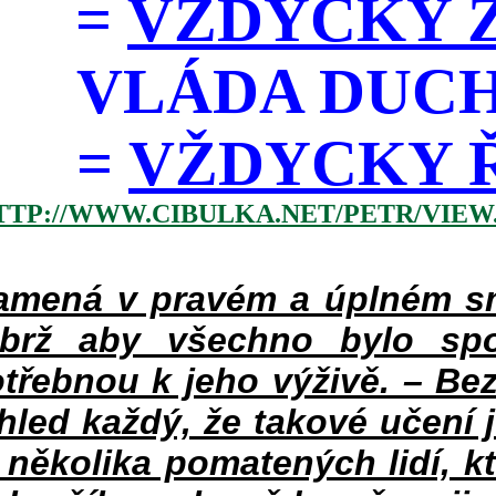
=
VŽDYCKY Z
VLÁDA DUC
=
VŽDYCKY ŘÁD
TTP://WWW.CIBULKA.NET/PETR/VIEW
mená v pravém a úplném smy
ýbrž aby všechno bylo spo
třebnou k jeho výživě. – Bez
hled každý, že takové učení 
v několika pomatených lidí, k