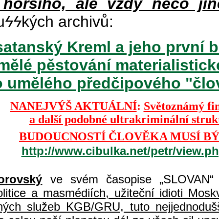
 horšího, ale vždy něco jin
u
ϟϟ
kých archivů:
atanský Kreml a jeho první b
mělé pěstování materialisti
o umělého předčipového "člově
NANEJVÝŠ AKTUÁLNÍ
:
Světoznámý fi
a další podobné ultrakriminální stru
BUDOUCNOSTÍ ČLOVĚKA MUSÍ BÝ
http://www.cibulka.net/petr/view.
orovský
ve svém časopise „SLOVAN“ 
itice a masmédiích, užiteční idioti Moskvy
jných služeb KGB/GRU, tuto nejjednodušš