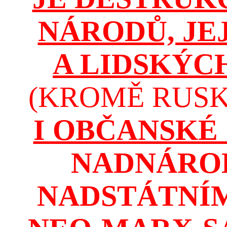
NÁRODŮ, JE
A LIDSKÝC
(KROMĚ RUSKA
I OBČANSKÉ
NADNÁROD
NADSTÁTNÍM