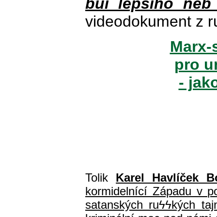
buï lepšího neb
videodokument z r
Marx-s
pro u
- jak
Tolik
Karel Havlíček B
kormidelnící Západu v pol
satanských ru
ϟϟ
kých ta