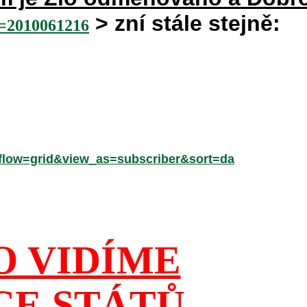
> zní stále stejně:
2010061216
low=grid&view_as=subscriber&sort=da
O VIDÍME
CE STÁTŮ,