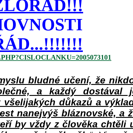
LOŘÁD!!!
HOVNOSTI
...!!!!!!!
.PHP?CISLOCLANKU=2005073101
slu bludné učení, že nikdo
lečné, a každý dostával 
 všelijakých důkazů a výklad
jest nanejvýš bláznovské, a 
teří by vždy z člověka chtěli 