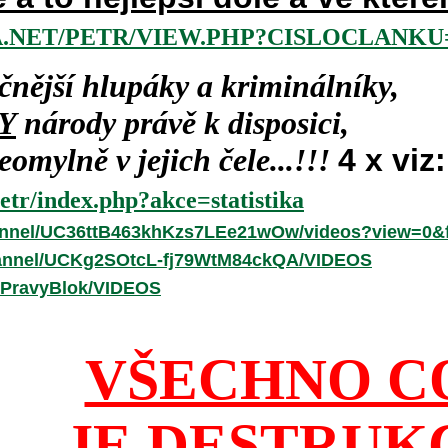
.NET/PETR/VIEW.PHP?CISLOCLANKU=
čnější hlupáky a kriminálníky,
Y
národy právě k disposici,
omylně v jejich čele...!!!
4 x viz:
etr/index.php?akce=statistika
annel/UC36ttB463khKzs7LEe21wOw/videos?view=0&f
hannel/UCKg2SOtcL-fj79WtM84ckQA/VIDEOS
/PravyBlok/VIDEOS
VŠECHNO C
JE DESTRUK