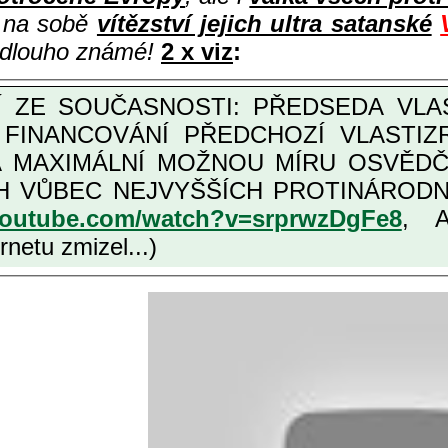
i na sobě
vítězství jejich ultra satanské
e dlouho známé!
2 x viz
:
M FINANCOVÁNÍ PŘEDCHOZÍ VLASTI
OŽNOU MÍRU OSVĚDČENÁ VLASTIZRÁDNÁ ČESKÁ "AMNESTIE", URČENÁ
NÍCH VLASTIZRÁDCŮ, VIZ NAPŘ.
youtube.com/watch?v=srprwzDgFe8
, 
netu zmizel...)