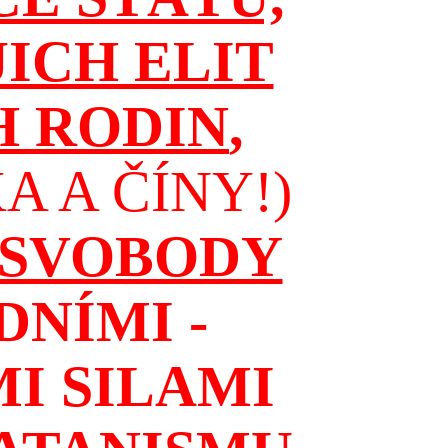
JICH ELIT
H RODIN
,
 A ČÍNY!)
 SVOBODY
NÍMI -
I SILAMI