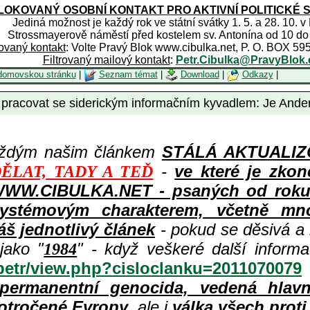
OKOVANÝ OSOBNÍ KONTAKT PRO AKTIVNÍ POLITICKÉ 
Jediná možnost je každý rok ve státní svátky 1. 5. a 28. 10. v
Strossmayerově náměstí před kostelem sv. Antonína od 10 do
rovaný kontakt
: Volte Pravý Blok www.cibulka.net, P. O. BOX 59
Filtrovaný mailový kontakt
:
Petr.Cibulka@PravyBlok.
domovskou stránku
|
Seznam témat
|
Download
|
Odkazy
|
li pracovat se siderickým informačním kyvadlem: Je An
aždým našim článkem
STÁLÁ AKTUALIZOV
-
ve které je zkon
ĚLAT, TADY A TEĎ
WWW.CIBULKA.NET - psaných od roku 1
ystémovým charakterem, včetně množ
áš jednotlivý článek
- pokud se děsivá a
jako "
" - když veškeré další inform
1984
/petr/view.php?cisloclanku=2011070079
permanentní genocida, vedená hlav
otročené Evropy
, ale i
válka všech prot