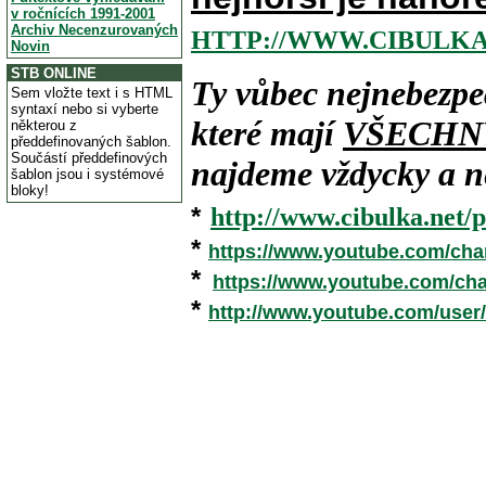
v ročnících 1991-2001
Archiv Necenzurovaných
HTTP://WWW.CIBULKA
Novin
STB ONLINE
Ty vůbec nejnebezpe
Sem vložte text i s HTML
syntaxí nebo si vyberte
které mají
VŠECHN
některou z
předdefinovaných šablon.
Součástí předdefinových
najdeme vždycky a ne
šablon jsou i systémové
bloky!
*
http://www.cibulka.net/p
*
https://www.youtube.com/ch
*
https://www.youtube.com/c
*
http://www.youtube.com/user