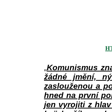
H
„
Komunismus zna
žádné jmění, n
zaslouženou a po
hned na první po
jen vyrojiti z hla