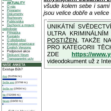
AKTUALITY
všude kolem sebe i sam
O nás
Programy
jsou velice dobře a velic
Dokumenty
Rozhovory
Publicistika
UNIKÁTNÍ SVĚDECTVÍ ZE SOUČASNOSTI: PŘEDSEDA VLASTIZRÁDNÉ VLÁDY KGB MIMOŘÁDNĚ DETAILNĚ O
Duchovní a mravní
politologie
ULTRA KRIMINÁLNÍ
Přihláška
Kontakty
POSTIŽEN
, TAKŽE NA MAXIMÁLNÍ M
O předsedovi
Krajské organizace
PRO KATEGORII TĚCH VŮBEC NEJVYŠŠÍCH PROTINÁRODNÍCH A PROTISTÁT
English Versions
Podpisové akce
ZDE
https://www.
Diskusní fórum
Transparentni ucty
videodokument už z Inter
NAŠE ANKETA
Existuje Bůh?
Ano
(510594 hl.)
Spíše ano
(15788 hl.)
Spíše ne
(15634 hl.)
Ne
(722096 hl.)
Nevim
(18450 hl.)