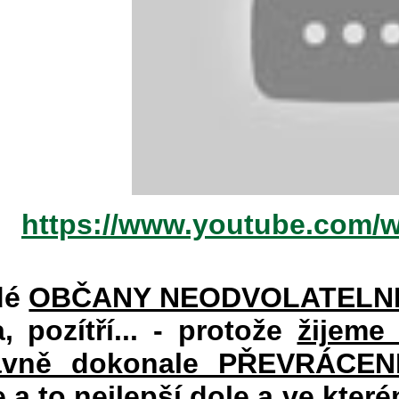
https://www.youtube.com/
dé
OBČANY NEODVOLATELN
a, pozítří... - protože
žijeme
vně dokonale PŘEVRÁCENÉM
e a to nejlepší dole a ve kte