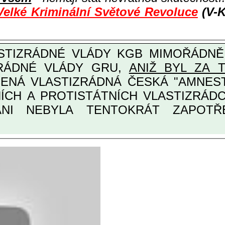
Velké Kriminální Světové Revoluce
(V-K
ZRÁDNÉ VLÁDY GRU,
ANIŽ BYL ZA 
ANI NEBYLA TENTOKRÁT ZAPOTŘEB