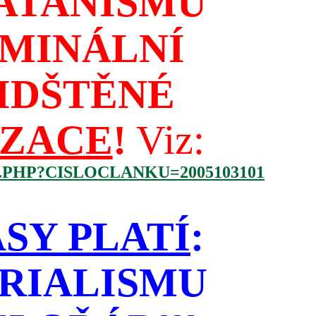
ATANISMU
IMINÁLNÍ
IDŠTĚNÉ
IZACE
!
Viz:
.PHP?CISLOCLANKU=2005103101
SY PLATÍ
:
RIALISMU