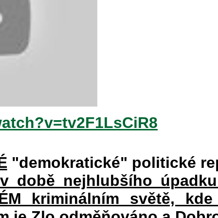
watch?v=tv2F1LsCiR8
É
"demokratické" politické re
 v době nejhlubšího úpadku
 kriminálním světě, kde 
rém je Zlo odměňováno a Dobr