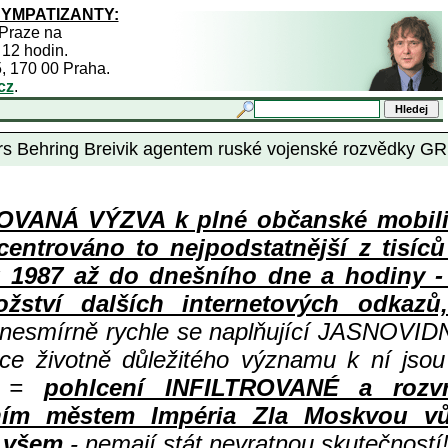
SYMPATIZANTY:
 Praze na
 12 hodin.
5, 170 00 Praha.
cz
.
ders Behring Breivik agentem ruské vojenské rozvědky G
ANÁ VÝZVA k plné občanské mobiliza
centrováno to nejpodstatnější z tisíc
987 až do dnešního dne a hodiny - a
ství dalších internetových odkazů,
 nesmírně rychle se naplňující JASNOVID
ace životně důležitého významu k ní jsou
=
pohlcení INFILTROVANÉ a rozv
ním městem Impéria Zla Moskvou vů
i všem
- nemají stát nevratnou skutečností