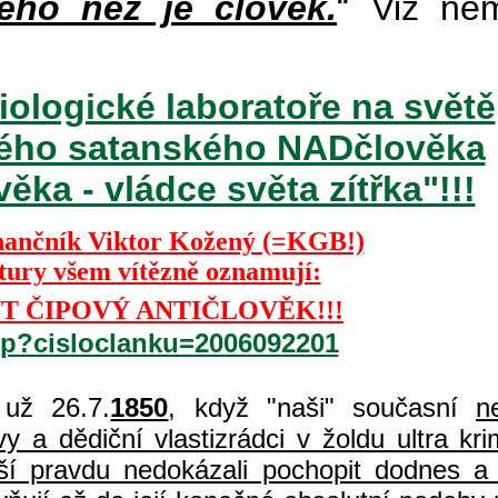
ého než je člověk.
“ Viz ně
iologické laboratoře na světě
ckého satanského NADčlověka
ka - vládce světa zítřka"!!!
nančník Viktor Kožený (=KGB!)
ktury všem vítězně oznamují:
T ČIPOVÝ ANTIČLOVĚK!!!
php?cisloclanku=2006092201
už 26.7.
1850
, když "naši" současní
n
 a dědiční vlastizrádci v žoldu ultra kri
í pravdu nedokázali pochopit dodnes a 