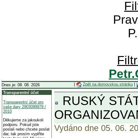
Fi
Prav
P
Fil
Petr
|
Zpět na domovskou stránku
|
Dnes je: 08. 08. 2026
Transparentní účet
RUSKÝ STÁT
Transparentní účet pro
vaše dary 2903099979 /
ORGANIZOVAN
2010
Děkujeme za jakoukoli
podporu. Pokud jste
Vydáno dne 05. 06. 20
poslali nebo chcete poslat
dar, tak prosím vyplňte