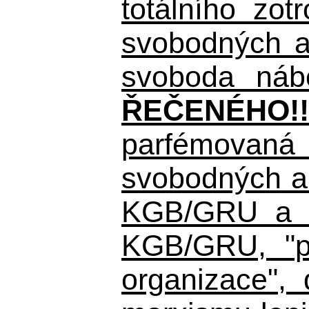
totálního zo
svobodných a 
svoboda nábo
ŘEČENÉHO!!
parfémovaná 
svobodných a 
KGB/GRU a ná
KGB/GRU,
"po
organizace", 