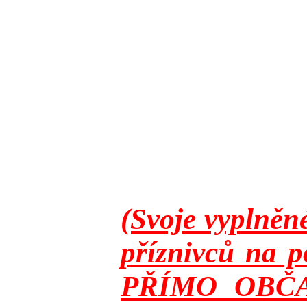
(Svoje vyplněn
příznivců na p
PŘÍMO OBČANY