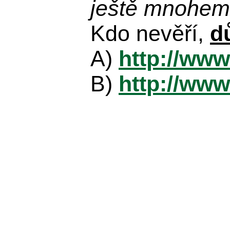
ještě mnohem 
Kdo nevěří,
d
A)
http://www
B)
http://www