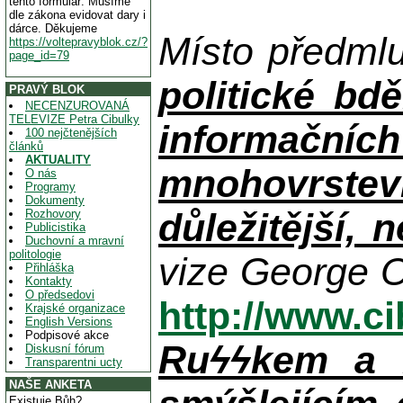
tento formulář. Musíme
dle zákona evidovat dary i
dárce. Děkujeme
Místo předml
https://voltepravyblok.cz/?
page_id=79
politické bdě
PRAVÝ BLOK
NECENZUROVANÁ
TELEVIZE Petra Cibulky
informačníc
100 nejčtenějších
článků
AKTUALITY
mnohovrstev
O nás
Programy
Dokumenty
důležitější, 
Rozhovory
Publicistika
Duchovní a mravní
politologie
vize George O
Přihláška
Kontakty
O předsedovi
http://www.c
Krajské organizace
English Versions
Podpisové akce
Ruϟϟkem a n
Diskusní fórum
Transparentni ucty
NAŠE ANKETA
Existuje Bůh?