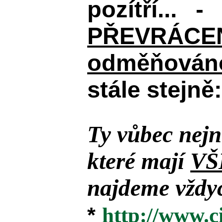
pozítří... 
PŘEVRÁCENÉM
odměňováno
stále stejně:
Ty vůbec nejn
které mají
VŠ
najdeme vždyc
*
http://www.c