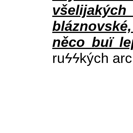
všelijakýc
bláznovské, 
něco buï le
ru
ϟϟ
kých arc