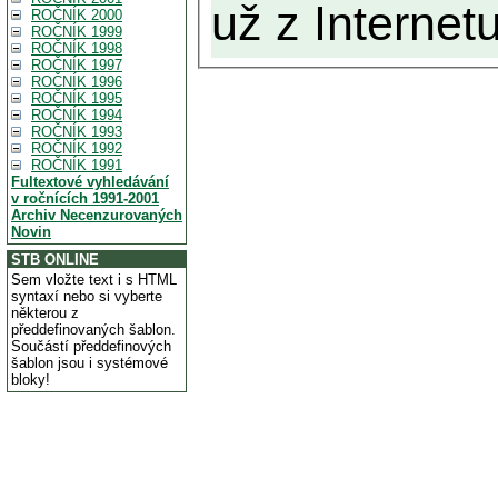
už z Internetu
ROČNÍK 2000
ROČNÍK 1999
ROČNÍK 1998
ROČNÍK 1997
ROČNÍK 1996
ROČNÍK 1995
ROČNÍK 1994
ROČNÍK 1993
ROČNÍK 1992
ROČNÍK 1991
Fultextové vyhledávání
v ročnících 1991-2001
Archiv Necenzurovaných
Novin
STB ONLINE
Sem vložte text i s HTML
syntaxí nebo si vyberte
některou z
předdefinovaných šablon.
Součástí předdefinových
šablon jsou i systémové
bloky!