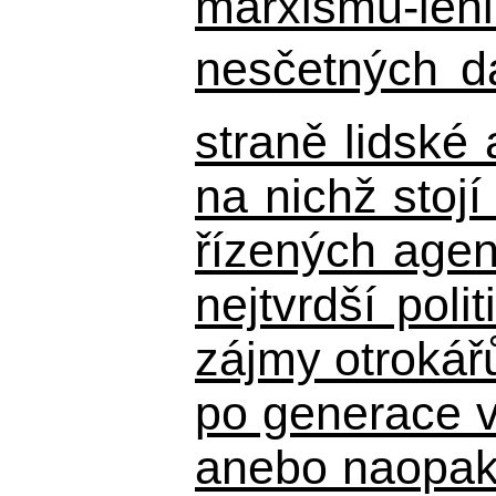
marxismu-leni
nesčetných d
straně lidské
na nichž stojí
řízených agen
nejtvrdší pol
zájmy otrokář
po generace 
anebo naopak n