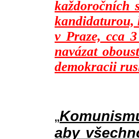
každoročních s
kandidaturou, 
v Praze, cca 
navázat oboust
demokracii rusk
„
Komunismus
aby všechno