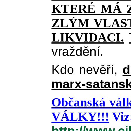
KTERÉ MÁ Z
ZLÝM VLAST
LIKVIDACI.
vraždění.
Kdo nevěří,
d
marx-satansk
Občanská válk
VÁLKY!!!
Viz
http://www.c