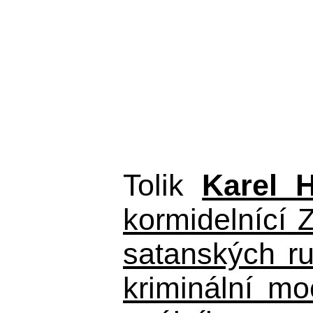
Tolik
Karel 
kormidelnící Z
satanských r
kriminální m