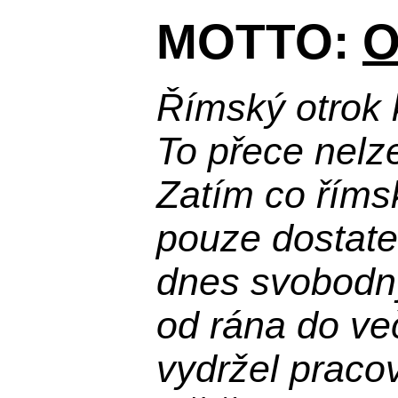
MOTTO:
O
Římský otrok 
To přece nelz
Zatím co říms
pouze dostatek
dnes svobodn
od rána do več
vydržel praco