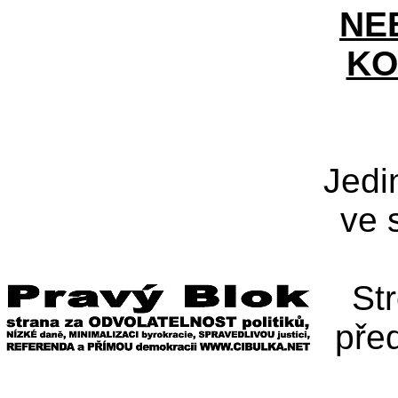
NE
KO
Jedi
ve 
St
pře