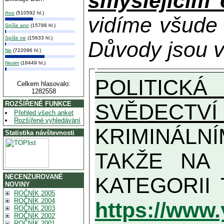
smýšlejícím
Ano
(510592 hl.)
vidíme všude
Spíše ano
(15788 hl.)
Spíše ne
(15633 hl.)
Důvody jsou v
Ne
(722096 hl.)
Nevim
(18449 hl.)
POLITICKÁ
Celkem hlasovalo:
1282558
SVĚDECTVÍ
ROZŠÍŘENÉ FUNKCE
Přehled všech anket
Rozšířené vyhledávání
KRIMINÁLN
Statistika návštevnosti
TAKŽE NA MAXIMÁLNÍ MOŽN
NECENZUROVANÉ
NOVINY
ROČNÍK 2005
ROČNÍK 2004
https://www
ROČNÍK 2003
ROČNÍK 2002
ROČNÍK 2001