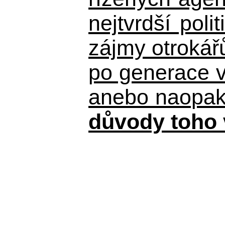
nejtvrdší pol
zájmy otrokář
po generace 
anebo naopak n
důvody toho 