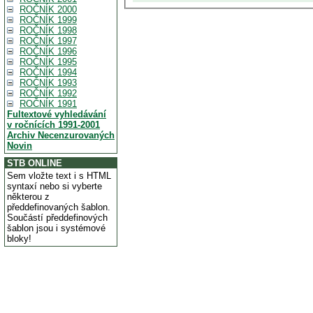
ROČNÍK 2000
ROČNÍK 1999
ROČNÍK 1998
ROČNÍK 1997
ROČNÍK 1996
ROČNÍK 1995
ROČNÍK 1994
ROČNÍK 1993
ROČNÍK 1992
ROČNÍK 1991
Fultextové vyhledávání
v ročnících 1991-2001
Archiv Necenzurovaných
Novin
STB ONLINE
Sem vložte text i s HTML
syntaxí nebo si vyberte
některou z
předdefinovaných šablon.
Součástí předdefinových
šablon jsou i systémové
bloky!