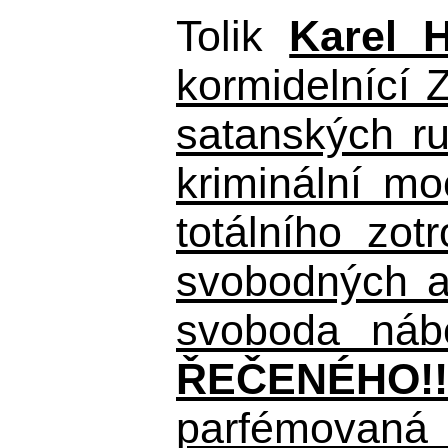
Tolik
Karel 
kormidelnící Z
satanských r
kriminální m
totálního zo
svobodných a 
svoboda nábo
ŘEČENÉHO!!
parfémovaná 