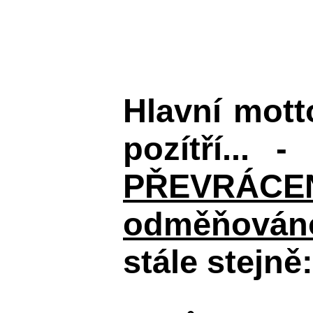
Hlavní mot
pozítří... 
PŘEVRÁCENÉM
odměňováno
stále stejně: