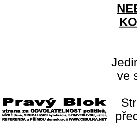
NE
KO
Jedi
ve 
St
pře