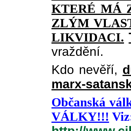
KTERÉ MÁ Z
ZLÝM VLAST
LIKVIDACI.
vraždění.
Kdo nevěří,
d
marx-satansk
Občanská válk
VÁLKY!!!
Viz
http://www.c