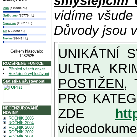
smýšlejícím
Ano
(510586 hl.)
vidíme všude
Spíše ano
(15779 hl.)
Spíše ne
(15627 hl.)
Důvody jsou v
Ne
(722090 hl.)
Nevim
(18443 hl.)
UNIKÁTNÍ SVĚDECTVÍ ZE SOUČASNOSTI: PŘEDSEDA VLASTIZRÁDNÉ VLÁDY KGB MIMOŘÁDNĚ DETAILNĚ O
Celkem hlasovalo:
1282525
ULTRA KRI
ROZŠÍŘENÉ FUNKCE
Přehled všech anket
Rozšířené vyhledávání
POSTIŽEN
, T
Statistika návštevnosti
PRO KATEGORII TĚCH VŮBEC NEJVYŠŠÍC
NECENZUROVANÉ
ZDE
htt
NOVINY
ROČNÍK 2005
ROČNÍK 2004
videodokument
ROČNÍK 2003
ROČNÍK 2002
ROČNÍK 2001