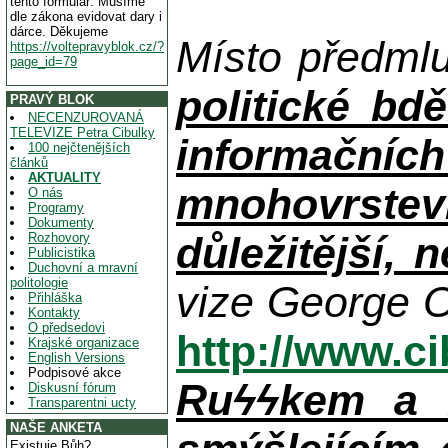
tento formulář. Musíme
dle zákona evidovat dary i
dárce. Děkujeme
Místo předml
https://voltepravyblok.cz/?
page_id=79
politické bdě
PRAVÝ BLOK
NECENZUROVANÁ
TELEVIZE Petra Cibulky
informačníc
100 nejčtenějších
článků
AKTUALITY
mnohovrstev
O nás
Programy
Dokumenty
důležitější, 
Rozhovory
Publicistika
Duchovní a mravní
politologie
vize George O
Přihláška
Kontakty
O předsedovi
http://www.c
Krajské organizace
English Versions
Podpisové akce
Ruϟϟkem a n
Diskusní fórum
Transparentni ucty
NAŠE ANKETA
Existuje Bůh?