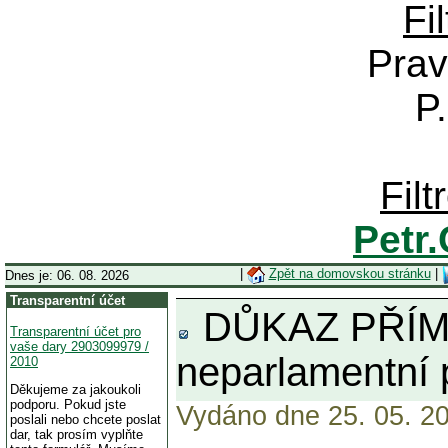
Fi
Prav
P
Fil
Petr
|
Zpět na domovskou stránku
|
Dnes je: 06. 08. 2026
Transparentní účet
DŮKAZ PŘÍMO Z
Transparentní účet pro
vaše dary 2903099979 /
neparlamentní p
2010
Děkujeme za jakoukoli
podporu. Pokud jste
Vydáno dne 25. 05. 20
poslali nebo chcete poslat
dar, tak prosím vyplňte