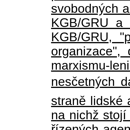
svobodných a 
KGB/GRU a ná
KGB/GRU,
"po
organizace", 
marxismu-leni
nesčetných d
straně lidské
na nichž stojí
řízených agen