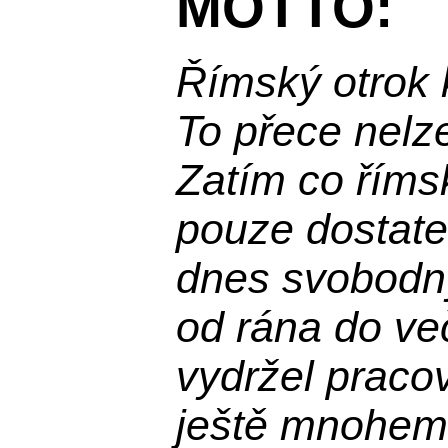
MOTTO:
Římský otrok 
To přece nelz
Zatím co říms
pouze dostatek
dnes svobodn
od rána do več
vydržel praco
ještě mnohem 