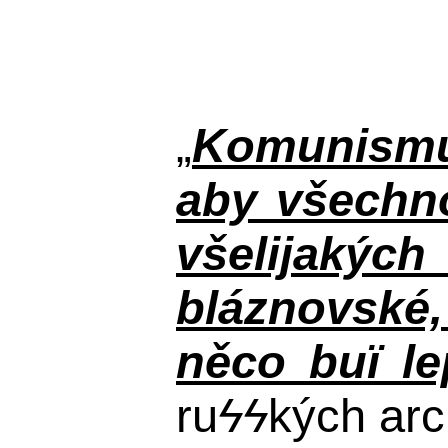
„
Komunismus
aby všechno
všelijakýc
bláznovské, 
něco buï le
ru
ϟϟ
kých arc