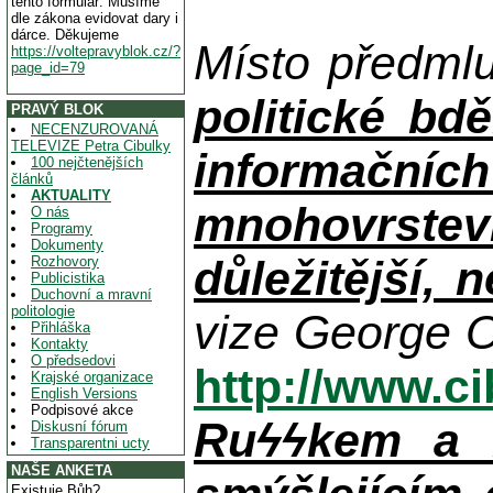
tento formulář. Musíme
dle zákona evidovat dary i
dárce. Děkujeme
Místo předml
https://voltepravyblok.cz/?
page_id=79
politické bdě
PRAVÝ BLOK
NECENZUROVANÁ
TELEVIZE Petra Cibulky
informačníc
100 nejčtenějších
článků
AKTUALITY
mnohovrstev
O nás
Programy
Dokumenty
důležitější, 
Rozhovory
Publicistika
Duchovní a mravní
politologie
vize George O
Přihláška
Kontakty
O předsedovi
http://www.c
Krajské organizace
English Versions
Podpisové akce
Ruϟϟkem a n
Diskusní fórum
Transparentni ucty
NAŠE ANKETA
Existuje Bůh?