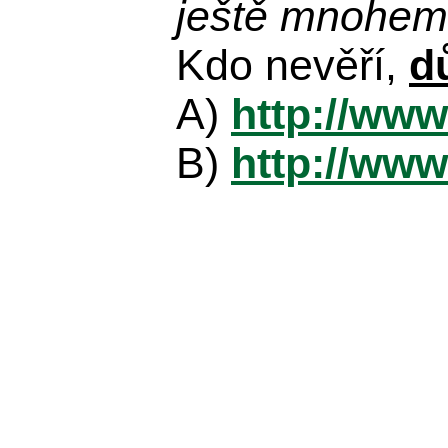
ještě mnohem 
Kdo nevěří,
d
A)
http://www
B)
http://www