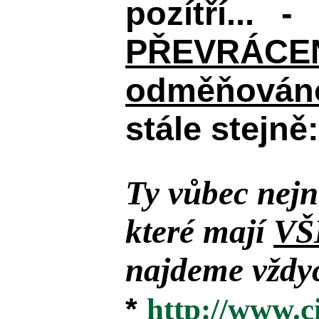
pozítří... 
PŘEVRÁCENÉM
odměňováno
stále stejně:
Ty vůbec nejn
které mají
VŠ
najdeme vždyc
*
http://www.c