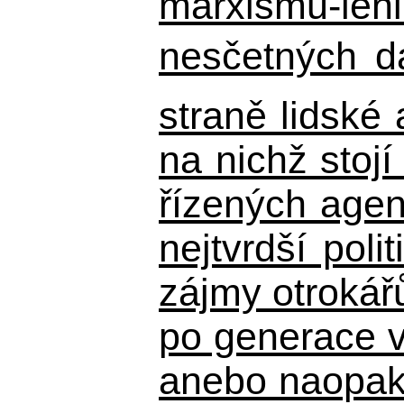
marxismu-leni
nesčetných d
straně lidské
na nichž stojí
řízených agen
nejtvrdší pol
zájmy otrokář
po generace 
anebo naopak n