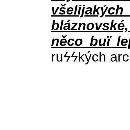
všelijakýc
bláznovské, 
něco buï le
ru
ϟϟ
kých arc