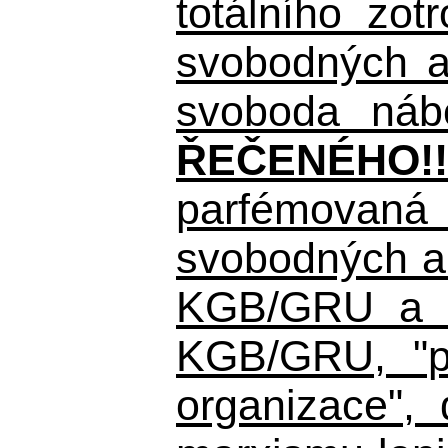
totálního zo
svobodných a 
svoboda nábo
ŘEČENÉHO!!
parfémovaná 
svobodných a 
KGB/GRU a ná
KGB/GRU,
"po
organizace", 