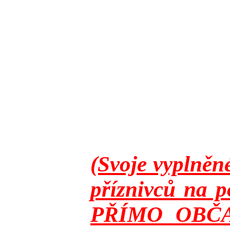
(Svoje vyplněn
příznivců na p
PŘÍMO OBČANY