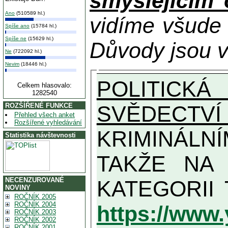
smýšlejícím
Ano
(510589 hl.)
vidíme všude
Spíše ano
(15784 hl.)
Spíše ne
(15629 hl.)
Důvody jsou v
Ne
(722092 hl.)
Nevim
(18446 hl.)
POLITICKÁ
Celkem hlasovalo:
1282540
SVĚDECTVÍ
ROZŠÍŘENÉ FUNKCE
Přehled všech anket
Rozšířené vyhledávání
KRIMINÁLN
Statistika návštevnosti
TAKŽE NA MAXIMÁLNÍ MOŽN
NECENZUROVANÉ
NOVINY
ROČNÍK 2005
ROČNÍK 2004
https://www
ROČNÍK 2003
ROČNÍK 2002
ROČNÍK 2001