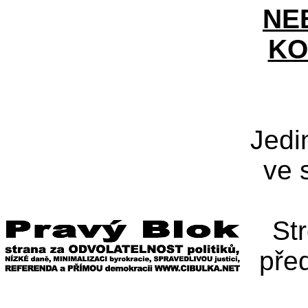
NE
KO
Jedi
ve 
St
pře