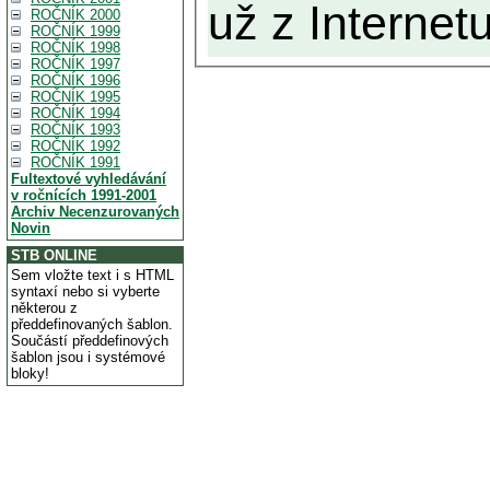
už z Internetu
ROČNÍK 2000
ROČNÍK 1999
ROČNÍK 1998
ROČNÍK 1997
ROČNÍK 1996
ROČNÍK 1995
ROČNÍK 1994
ROČNÍK 1993
ROČNÍK 1992
ROČNÍK 1991
Fultextové vyhledávání
v ročnících 1991-2001
Archiv Necenzurovaných
Novin
STB ONLINE
Sem vložte text i s HTML
syntaxí nebo si vyberte
některou z
předdefinovaných šablon.
Součástí předdefinových
šablon jsou i systémové
bloky!