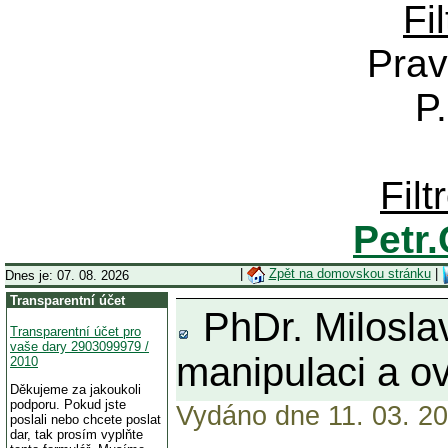
Fi
Prav
P
Fil
Petr
|
Zpět na domovskou stránku
|
Dnes je: 07. 08. 2026
Transparentní účet
PhDr. Miloslav
Transparentní účet pro
vaše dary 2903099979 /
manipulaci a ov
2010
Děkujeme za jakoukoli
podporu. Pokud jste
Vydáno dne 11. 03. 20
poslali nebo chcete poslat
dar, tak prosím vyplňte