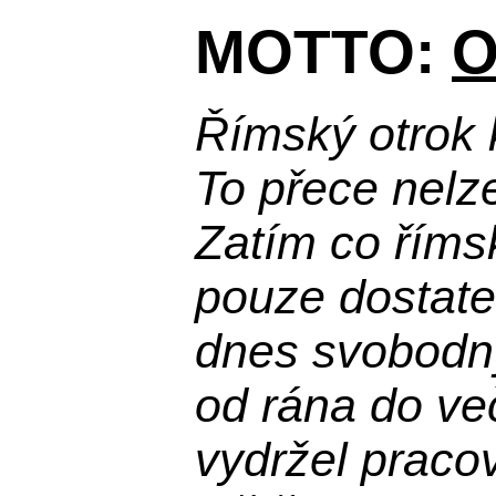
MOTTO:
O
Římský otrok 
To přece nelz
Zatím co říms
pouze dostatek
dnes svobodn
od rána do več
vydržel praco