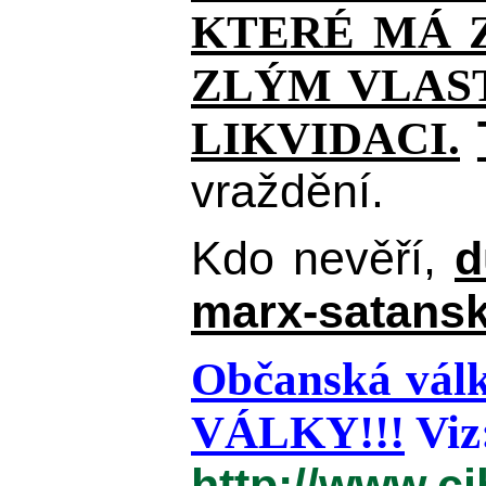
KTERÉ MÁ Z
ZLÝM VLAST
LIKVIDACI.
vraždění.
Kdo nevěří,
d
marx-satansk
Občanská válk
VÁLKY!!!
Viz
http://www.c