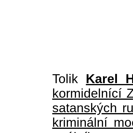
Tolik
Karel 
kormidelnící Z
satanských r
kriminální m