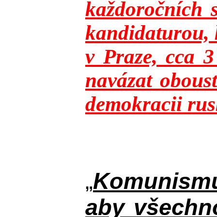
každoročních s
kandidaturou, 
v Praze, cca 
navázat oboust
demokracii rusk
„
Komunismus
aby všechno