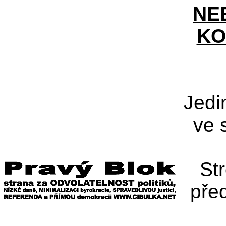
NE
KO
Jedi
ve 
St
pře