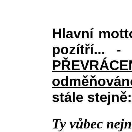
Hlavní mot
pozítří... 
PŘEVRÁCENÉM
odměňováno
stále stejně:
Ty vůbec nejn