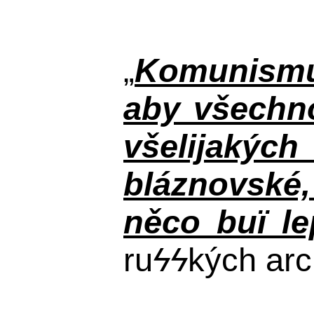
„
Komunismus
aby všechno
všelijakýc
bláznovské, 
něco buï le
ru
ϟϟ
kých arc