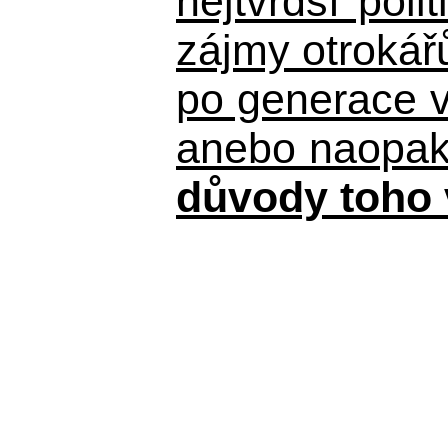
nejtvrdší pol
zájmy otrokář
po generace 
anebo naopak n
důvody toho 