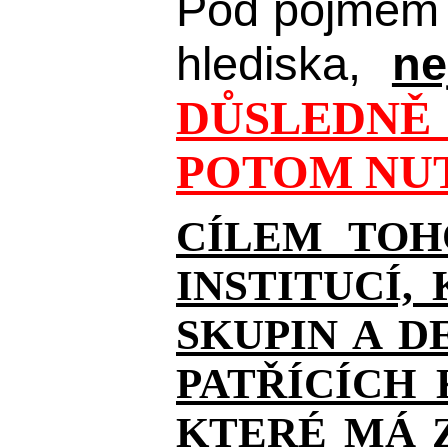
Pod pojmem 
hlediska,
ne
DŮSLEDNĚ 
POTOM NUT
CÍLEM TOH
INSTITUCÍ,
SKUPIN A D
PATŘÍCÍCH
KTERÉ MÁ Z