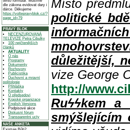
Místo předml
tento formulář. Musíme
dle zákona evidovat dary i
dárce. Děkujeme
politické bdě
https://voltepravyblok.cz/?
page_id=79
informačníc
PRAVÝ BLOK
NECENZUROVANÁ
TELEVIZE Petra Cibulky
mnohovrstev
100 nejčtenějších
článků
AKTUALITY
důležitější, 
O nás
Programy
Dokumenty
Rozhovory
vize George O
Publicistika
Duchovní a mravní
politologie
http://www.c
Přihláška
Kontakty
O předsedovi
Ruϟϟkem a n
Krajské organizace
English Versions
Podpisové akce
Diskusní fórum
smýšlejícím
Transparentni ucty
NAŠE ANKETA
Existuje Bůh?