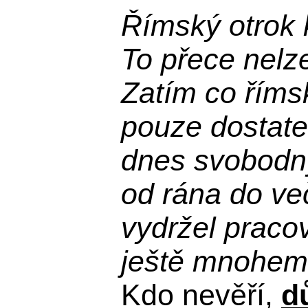
Římský otrok 
To přece nelz
Zatím co říms
pouze dostatek
dnes svobodn
od rána do več
vydržel praco
ještě mnohem 
Kdo nevěří,
d