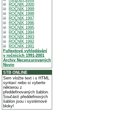
ROČNÍK 2000
ROČNÍK 1999
ROČNÍK 1998
ROČNÍK 1997
ROČNÍK 1996
ROČNÍK 1995
ROČNÍK 1994
ROČNÍK 1993
ROČNÍK 1992
ROČNÍK 1991
Fultextové vyhledávání
v ročnících 1991-2001
Archiv Necenzurovaných
Novin
STB ONLINE
Sem vložte text i s HTML
syntaxí nebo si vyberte
některou z
předdefinovaných šablon.
Součástí předdefinových
šablon jsou i systémové
bloky!