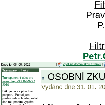
Fi
Prav
P
Fil
Petr
|
Zpět na domovskou stránku
|
Dnes je: 08. 08. 2026
Transparentní účet
OSOBNÍ ZKU
Transparentní účet pro
vaše dary 2903099979 /
2010
Vydáno dne 31. 01. 20
Děkujeme za jakoukoli
podporu. Pokud jste
poslali nebo chcete poslat
dar, tak prosím vyplňte