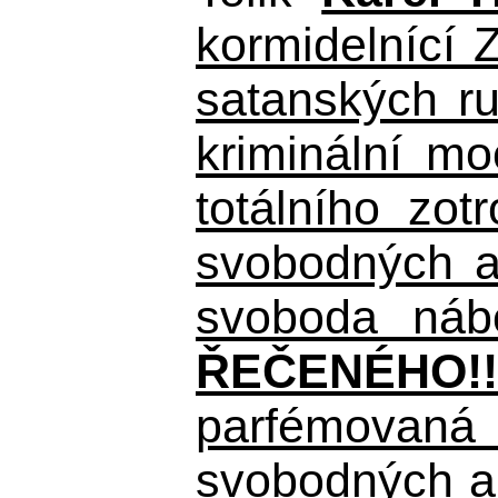
kormidelnící Z
satanských r
kriminální m
totálního zo
svobodných a 
svoboda nábo
ŘEČENÉHO!!
parfémovaná 
svobodných a 