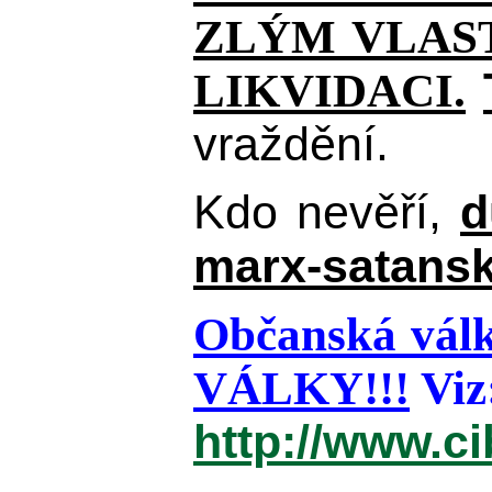
ZLÝM VLAST
LIKVIDACI.
vraždění.
Kdo nevěří,
d
marx-satansk
Občanská válk
VÁLKY!!!
Viz
http://www.c