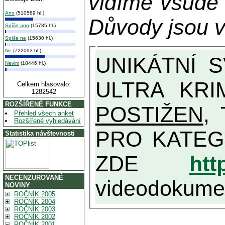
vidíme všude
Ano
(510589 hl.)
Důvody jsou v
Spíše ano
(15785 hl.)
Spíše ne
(15630 hl.)
Ne
(722092 hl.)
UNIKÁTNÍ SVĚDECTVÍ ZE SOUČASNOSTI: PŘEDSEDA VLASTIZRÁDNÉ VLÁDY KGB MIMOŘÁDNĚ DETAILNĚ O
Nevim
(18446 hl.)
ULTRA KRI
Celkem hlasovalo:
1282542
ROZŠÍŘENÉ FUNKCE
POSTIŽEN
, T
Přehled všech anket
Rozšířené vyhledávání
PRO KATEGORII TĚCH VŮBEC NEJVYŠŠÍC
Statistika návštevnosti
ZDE
htt
NECENZUROVANÉ
videodokument
NOVINY
ROČNÍK 2005
ROČNÍK 2004
ROČNÍK 2003
ROČNÍK 2002
ROČNÍK 2001