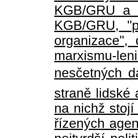
KGB/GRU a ná
KGB/GRU,
"po
organizace", 
marxismu-leni
nesčetných d
straně lidské
na nichž stojí
řízených agen