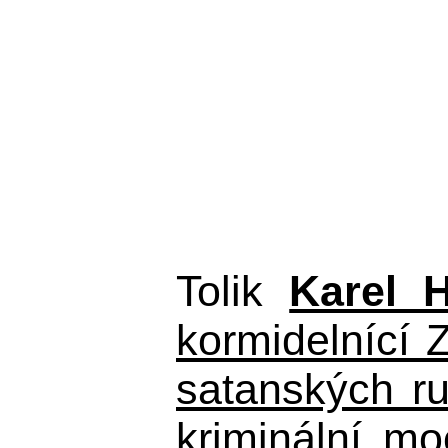
Tolik
Karel 
kormidelnící Z
satanských r
kriminální m