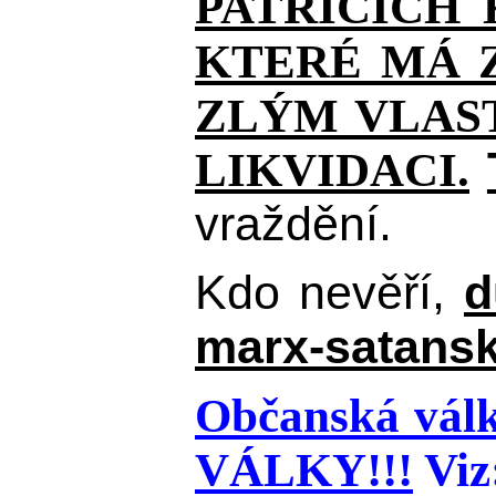
PATŘÍCÍCH
KTERÉ MÁ Z
ZLÝM VLAST
LIKVIDACI.
vraždění.
Kdo nevěří,
d
marx-satansk
Občanská válk
VÁLKY!!!
Viz