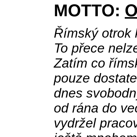
MOTTO:
O
Římský otrok 
To přece nelz
Zatím co říms
pouze dostatek
dnes svobodn
od rána do več
vydržel praco