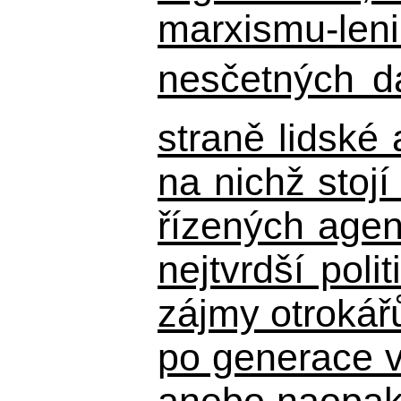
marxismu-leni
nesčetných d
straně lidské
na nichž stojí
řízených agen
nejtvrdší pol
zájmy otrokář
po generace 
anebo naopak n