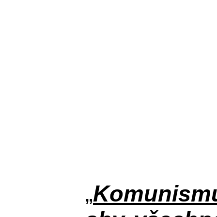
„
Komunismus