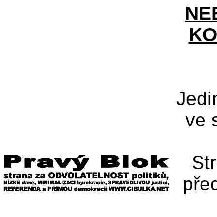
NE
KO
Jedi
ve 
St
pře