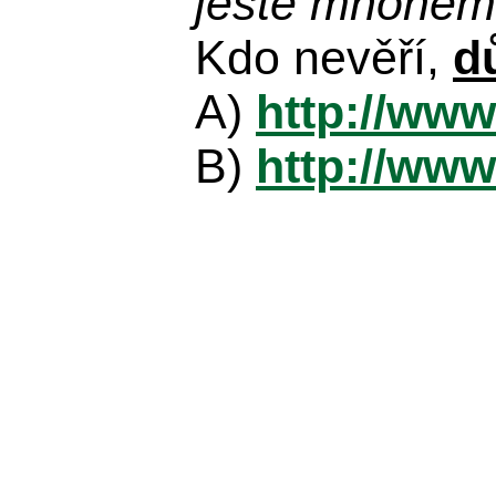
ještě mnohem 
Kdo nevěří,
d
A)
http://www
B)
http://www