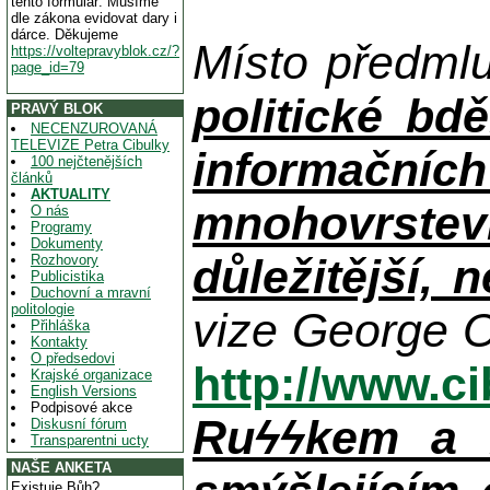
tento formulář. Musíme
dle zákona evidovat dary i
dárce. Děkujeme
Místo předml
https://voltepravyblok.cz/?
page_id=79
politické bdě
PRAVÝ BLOK
NECENZUROVANÁ
TELEVIZE Petra Cibulky
informačníc
100 nejčtenějších
článků
AKTUALITY
mnohovrstev
O nás
Programy
Dokumenty
důležitější, 
Rozhovory
Publicistika
Duchovní a mravní
politologie
vize George O
Přihláška
Kontakty
O předsedovi
http://www.c
Krajské organizace
English Versions
Podpisové akce
Ruϟϟkem a n
Diskusní fórum
Transparentni ucty
NAŠE ANKETA
Existuje Bůh?