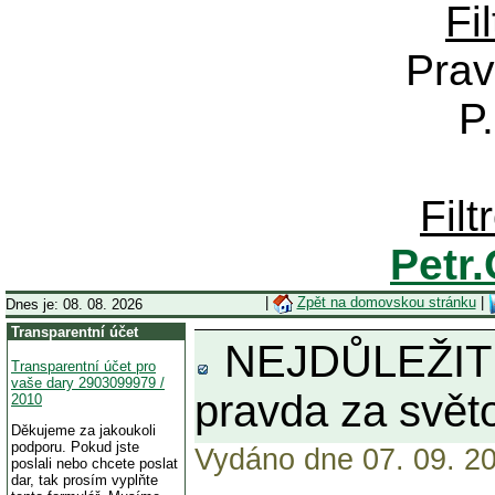
Fi
Prav
P
Fil
Petr
|
Zpět na domovskou stránku
|
Dnes je: 08. 08. 2026
Transparentní účet
NEJDŮLEŽITĚ
Transparentní účet pro
vaše dary 2903099979 /
pravda za svět
2010
Děkujeme za jakoukoli
podporu. Pokud jste
Vydáno dne 07. 09. 20
poslali nebo chcete poslat
dar, tak prosím vyplňte