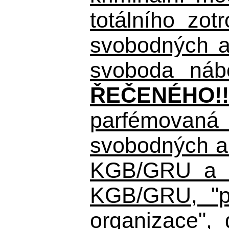
totálního zo
svobodných a 
svoboda nábo
ŘEČENÉHO!!
parfémovaná 
svobodných a 
KGB/GRU a ná
KGB/GRU,
"po
organizace", 