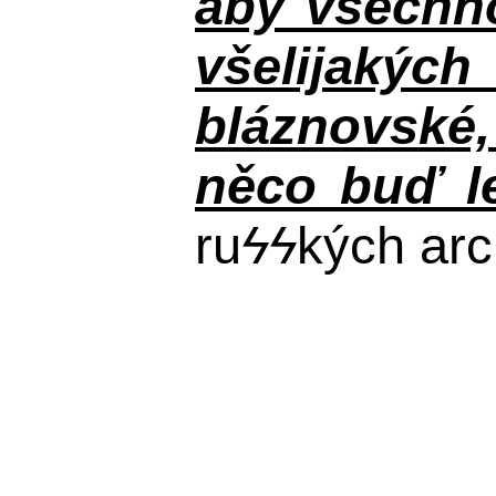
aby všechno
všelijakýc
bláznovské, 
něco buď le
ru
ϟϟ
kých arc