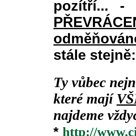
pozítří... 
PŘEVRÁCENÉM
odměňováno
stále stejně:
Ty vůbec nejn
které mají
VŠ
najdeme vždyc
*
http://www.c