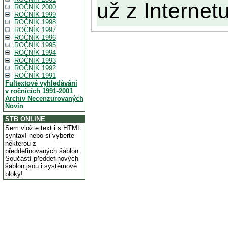
už z Internetu
ROČNÍK 2000
ROČNÍK 1999
ROČNÍK 1998
ROČNÍK 1997
ROČNÍK 1996
ROČNÍK 1995
ROČNÍK 1994
ROČNÍK 1993
ROČNÍK 1992
ROČNÍK 1991
Fultextové vyhledávání
v ročnících 1991-2001
Archiv Necenzurovaných
Novin
STB ONLINE
Sem vložte text i s HTML
syntaxí nebo si vyberte
některou z
předdefinovaných šablon.
Součástí předdefinových
šablon jsou i systémové
bloky!