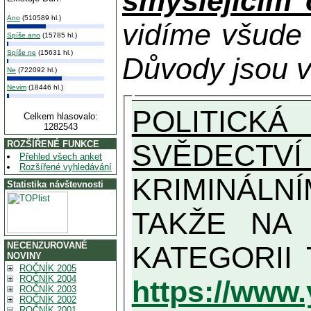
smýšlejícím
Ano
(510589 hl.)
vidíme všude
Spíše ano
(15785 hl.)
Spíše ne
(15631 hl.)
Důvody jsou v
Ne
(722092 hl.)
Nevim
(18446 hl.)
POLITICKÁ
Celkem hlasovalo:
1282543
SVĚDECTVÍ
ROZŠÍŘENÉ FUNKCE
Přehled všech anket
Rozšířené vyhledávání
KRIMINÁLN
Statistika návštevnosti
TAKŽE NA MAXIMÁLNÍ MOŽN
NECENZUROVANÉ
NOVINY
ROČNÍK 2005
ROČNÍK 2004
https://www
ROČNÍK 2003
ROČNÍK 2002
ROČNÍK 2001