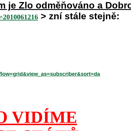
rém je Zlo odměňováno a Dobr
> zní stále stejně:
2010061216
low=grid&view_as=subscriber&sort=da
O VIDÍME