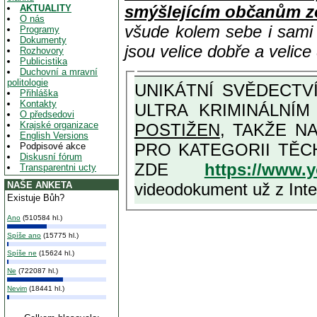
smýšlejícím občanům z
AKTUALITY
O nás
všude kolem sebe i sam
Programy
Dokumenty
jsou velice dobře a velic
Rozhovory
Publicistika
Duchovní a mravní
politologie
UNIKÁTNÍ SVĚDECTVÍ ZE SOUČASNOSTI: PŘEDSEDA VLASTIZRÁDNÉ VLÁDY KGB MIMOŘÁDNĚ DETAILNĚ O
Přihláška
Kontakty
ULTRA KRIMINÁLNÍ
O předsedovi
Krajské organizace
POSTIŽEN
, TAKŽE NA MAXIMÁLNÍ M
English Versions
PRO KATEGORII TĚCH VŮBEC NEJVYŠŠÍCH PROTINÁRODNÍCH A PROTISTÁT
Podpisové akce
Diskusní fórum
ZDE
https://www.
Transparentni ucty
videodokument už z Inter
NAŠE ANKETA
Existuje Bůh?
Ano
(510584 hl.)
Spíše ano
(15775 hl.)
Spíše ne
(15624 hl.)
Ne
(722087 hl.)
Nevim
(18441 hl.)