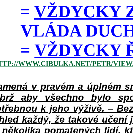
=
VŽDYCKY Z
VLÁDA DUC
=
VŽDYCKY ŘÁD
TTP://WWW.CIBULKA.NET/PETR/VIEW
mená v pravém a úplném smy
ýbrž aby všechno bylo spo
třebnou k jeho výživě. – Bez
hled každý, že takové učení 
v několika pomatených lidí, k