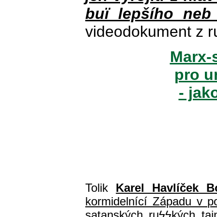
buï lepšího neb
videodokument z r
Marx-s
pro u
- jak
Tolik
Karel Havlíček B
kormidelnící Západu v pol
satanských ru
ϟϟ
kých ta