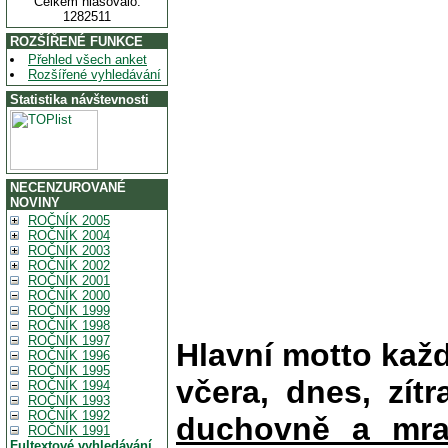
Celkem hlasovalo:
1282511
ROZŠÍŘENÉ FUNKCE
Přehled všech anket
Rozšířené vyhledávání
Statistika návštevnosti
NECENZUROVANÉ
NOVINY
ROČNÍK 2005
ROČNÍK 2004
ROČNÍK 2003
ROČNÍK 2002
ROČNÍK 2001
ROČNÍK 2000
ROČNÍK 1999
ROČNÍK 1998
ROČNÍK 1997
Hlavní motto kaž
ROČNÍK 1996
ROČNÍK 1995
včera, dnes, zítr
ROČNÍK 1994
ROČNÍK 1993
ROČNÍK 1992
duchovně a mra
ROČNÍK 1991
Fultextové vyhledávání