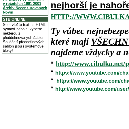
nejhorší je nahoř
v ročnících 1991-2001
Archiv Necenzurovaných
Novin
HTTP://WWW.CIBULKA
STB ONLINE
Sem vložte text i s HTML
Ty vůbec nejnebezpe
syntaxí nebo si vyberte
některou z
předdefinovaných šablon.
které mají
VŠECHN
Součástí předdefinových
šablon jsou i systémové
najdeme vždycky a ne
bloky!
*
http://www.cibulka.net/p
*
https://www.youtube.com/ch
*
https://www.youtube.com/c
*
http://www.youtube.com/user