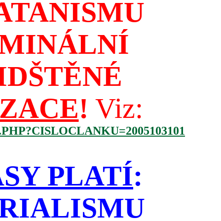
ATANISMU
IMINÁLNÍ
IDŠTĚNÉ
IZACE
!
Viz:
.PHP?CISLOCLANKU=2005103101
SY PLATÍ
:
RIALISMU