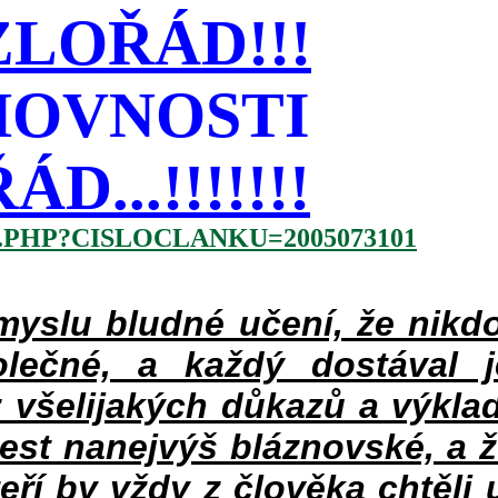
LOŘÁD!!!
HOVNOSTI
...!!!!!!!
.PHP?CISLOCLANKU=2005073101
slu bludné učení, že nikdo
lečné, a každý dostával 
 všelijakých důkazů a výklad
jest nanejvýš bláznovské, a 
teří by vždy z člověka chtěli 