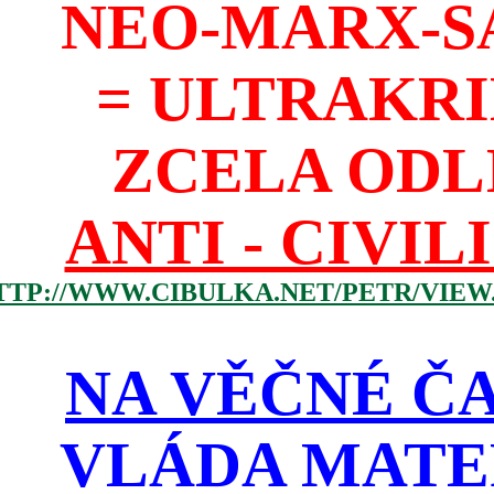
NEO-MARX-S
= ULTRAKR
ZCELA ODL
ANTI - CIVIL
TTP://WWW.CIBULKA.NET/PETR/VIEW
NA VĚČNÉ ČA
VLÁDA MATE