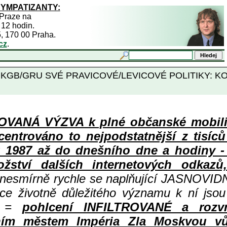
SYMPATIZANTY:
 Praze na
 12 hodin.
5, 170 00 Praha.
cz
.
GB/GRU SVÉ PRAVICOVÉ/LEVICOVÉ POLITIKY: KO
ANÁ VÝZVA k plné občanské mobiliza
centrováno to nejpodstatnější z tisíc
987 až do dnešního dne a hodiny - a
ství dalších internetových odkazů,
 nesmírně rychle se naplňující JASNOVID
ace životně důležitého významu k ní jsou
=
pohlcení INFILTROVANÉ a rozv
ním městem Impéria Zla Moskvou vů