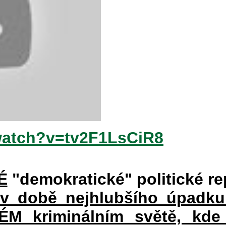
watch?v=tv2F1LsCiR8
É
"demokratické" politické re
 v době nejhlubšího úpadku
 kriminálním světě, kde 