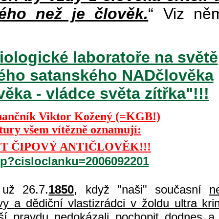
ého než je člověk.
“ Viz ně
iologické laboratoře na světě
ckého satanského NADčlověka
ka - vládce světa zítřka"!!!
nančník Viktor Kožený (=KGB!)
ktury všem vítězně oznamují:
T ČIPOVÝ ANTIČLOVĚK!!!
php?cisloclanku=2006092201
už 26.7.
1850
, když "naši" současní
n
 a dědiční vlastizrádci v žoldu ultra kri
í pravdu nedokázali pochopit dodnes a 