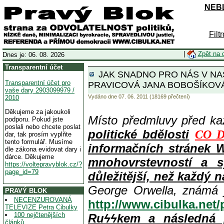
NEBL
Filt
|
Zpět na 
Dnes je: 06. 08. 2026
Transparentní účet
JAK SNADNO PRO NÁS V NAŠ
Transparentní účet pro
PRAVICOVÁ JANA BOBOŠÍKOV
vaše dary 2903099979 /
Vydáno dne 07. 06. 2011 (18169 přečtení)
2010
Děkujeme za jakoukoli
Místo předmluvy před k
podporu. Pokud jste
poslali nebo chcete poslat
politické bdělosti
CO D
dar, tak prosím vyplňte
tento formulář. Musíme
informačních stránek 
dle zákona evidovat dary i
dárce. Děkujeme
mnohovrstevností a s
https://voltepravyblok.cz/?
page_id=79
důležitější, než každý n
George Orwella, známá 
PRAVÝ BLOK
NECENZUROVANÁ
http://www.cibulka.net
TELEVIZE Petra Cibulky
100 nejčtenějších
Ruϟϟkem a následná 
článků