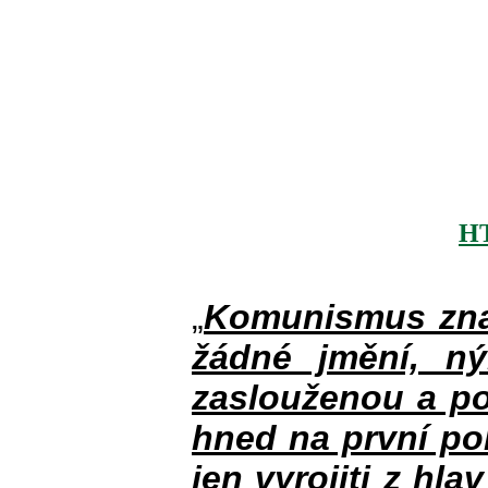
H
„
Komunismus zna
žádné jmění, n
zaslouženou a po
hned na první po
jen vyrojiti z hla