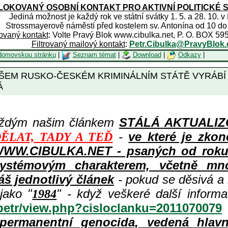
OKOVANÝ OSOBNÍ KONTAKT PRO AKTIVNÍ POLITICKÉ 
Jediná možnost je každý rok ve státní svátky 1. 5. a 28. 10. v
Strossmayerově náměstí před kostelem sv. Antonína od 10 do
rovaný kontakt
: Volte Pravý Blok www.cibulka.net, P. O. BOX 59
Filtrovaný mailový kontakt
:
Petr.Cibulka@PravyBlok.
domovskou stránku
|
Seznam témat
|
Download
|
Odkazy
|
EM RUSKO-ČESKÉM KRIMINÁLNÍM STÁTĚ VYRÁBÍ K
Á
aždým našim článkem
STÁLÁ AKTUALIZOV
-
ve které je zkon
ĚLAT, TADY A TEĎ
WWW.CIBULKA.NET - psaných od roku 1
ystémovým charakterem, včetně množ
áš jednotlivý článek
- pokud se děsivá a
jako "
" - když veškeré další inform
1984
/petr/view.php?cisloclanku=2011070079
permanentní genocida, vedená hlav