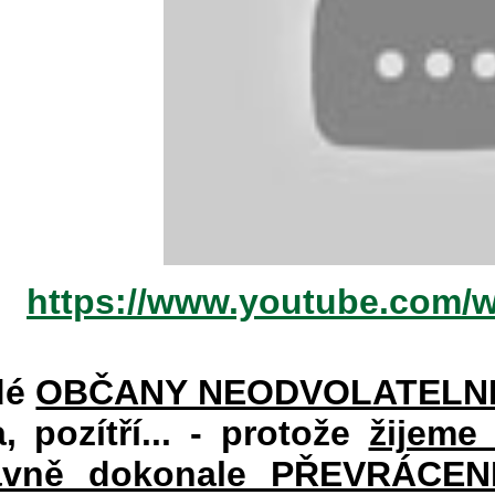
https://www.youtube.com/
dé
OBČANY NEODVOLATELN
a, pozítří... - protože
žijeme
vně dokonale PŘEVRÁCENÉM