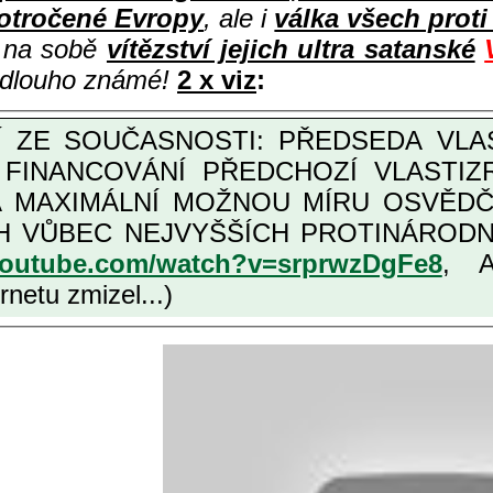
otročené Evropy
, ale i
válka všech prot
i na sobě
vítězství jejich ultra satanské
e dlouho známé!
2 x viz
:
M FINANCOVÁNÍ PŘEDCHOZÍ VLASTI
OŽNOU MÍRU OSVĚDČENÁ VLASTIZRÁDNÁ ČESKÁ "AMNESTIE", URČENÁ
NÍCH VLASTIZRÁDCŮ, VIZ NAPŘ.
youtube.com/watch?v=srprwzDgFe8
, 
netu zmizel...)