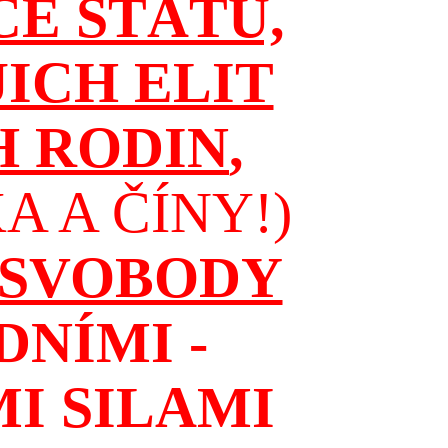
CE STÁTŮ,
JICH ELIT
H RODIN
,
 A ČÍNY!)
 SVOBODY
NÍMI -
I SILAMI