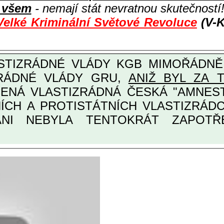
i všem
- nemají stát nevratnou skutečností
Velké Kriminální Světové Revoluce
(V-K
ZRÁDNÉ VLÁDY GRU,
ANIŽ BYL ZA 
ANI NEBYLA TENTOKRÁT ZAPOTŘEB