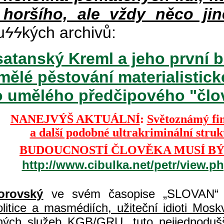
 horšího, ale vždy něco jin
u
ϟϟ
kých archivů:
atanský Kreml a jeho první b
mělé pěstování materialisti
o umělého předčipového "člově
NANEJVÝŠ AKTUÁLNÍ
:
Světoznámý fi
a další podobné ultrakriminální stru
BUDOUCNOSTÍ ČLOVĚKA MUSÍ BÝ
http://www.cibulka.net/petr/view.
orovský
ve svém časopise „SLOVAN“ 
itice a masmédiích, užiteční idioti Moskvy
jných služeb KGB/GRU, tuto nejjednodušš