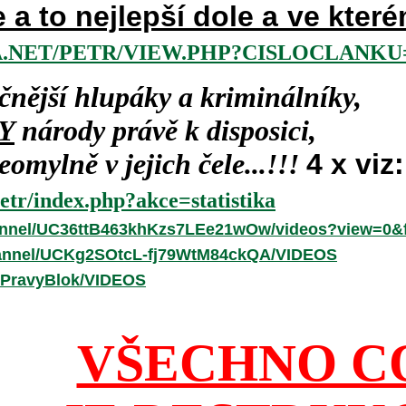
e a to nejlepší dole a ve kte
.NET/PETR/VIEW.PHP?CISLOCLANKU=
čnější hlupáky a kriminálníky,
Y
národy právě k disposici,
omylně v jejich čele...!!!
4 x viz:
etr/index.php?akce=statistika
annel/UC36ttB463khKzs7LEe21wOw/videos?view=0&f
hannel/UCKg2SOtcL-fj79WtM84ckQA/VIDEOS
/PravyBlok/VIDEOS
VŠECHNO C