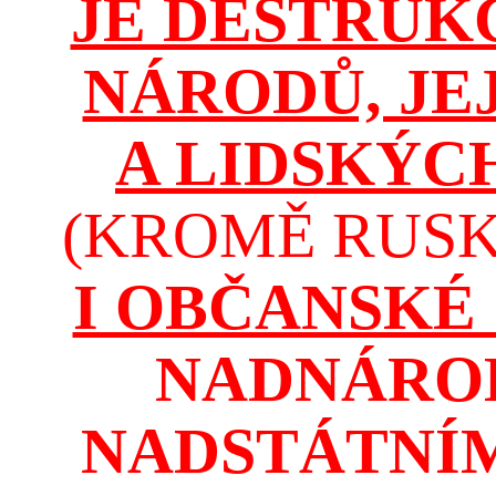
JE DESTRUK
NÁRODŮ, JE
A LIDSKÝC
(KROMĚ RUSKA
I OBČANSKÉ
NADNÁROD
NADSTÁTNÍM