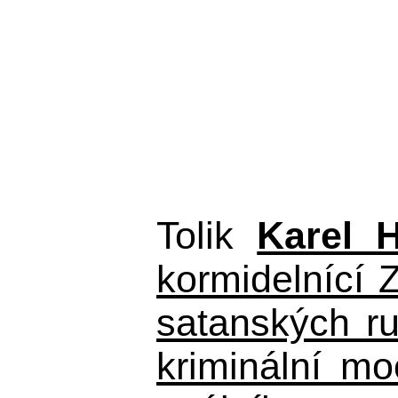
Tolik
Karel 
kormidelnící Z
satanských r
kriminální m