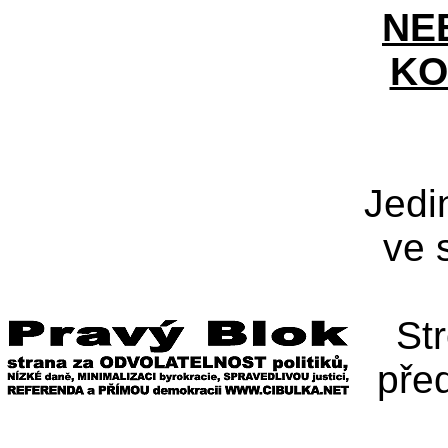
NE
KO
Jedi
ve 
St
pře