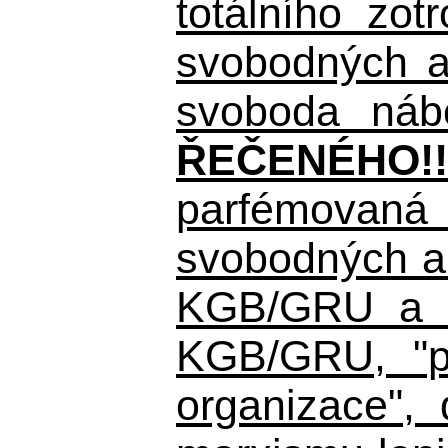
totálního zo
svobodných a 
svoboda nábo
ŘEČENÉHO!!
parfémovaná 
svobodných a 
KGB/GRU a ná
KGB/GRU,
"po
organizace", 