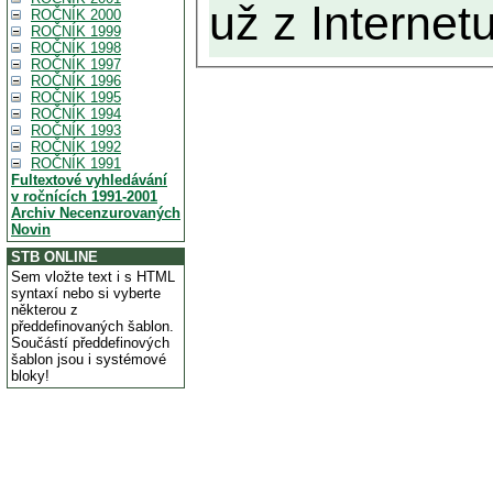
už z Internetu
ROČNÍK 2000
ROČNÍK 1999
ROČNÍK 1998
ROČNÍK 1997
ROČNÍK 1996
ROČNÍK 1995
ROČNÍK 1994
ROČNÍK 1993
ROČNÍK 1992
ROČNÍK 1991
Fultextové vyhledávání
v ročnících 1991-2001
Archiv Necenzurovaných
Novin
STB ONLINE
Sem vložte text i s HTML
syntaxí nebo si vyberte
některou z
předdefinovaných šablon.
Součástí předdefinových
šablon jsou i systémové
bloky!