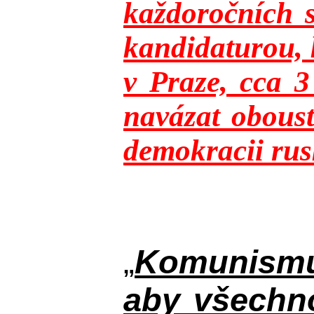
každoročních s
kandidaturou, 
v Praze, cca 
navázat oboust
demokracii rusk
„
Komunismus
aby všechno