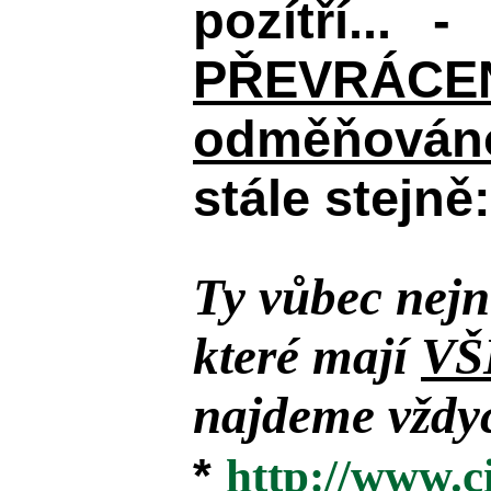
pozítří... 
PŘEVRÁCENÉM
odměňováno
stále stejně:
Ty vůbec nejn
které mají
VŠ
najdeme vždyc
*
http://www.c