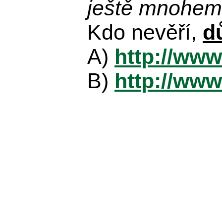
ještě mnohem 
Kdo nevěří,
d
A)
http://www
B)
http://www