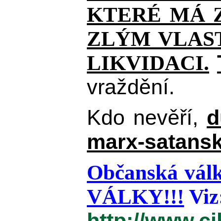
KTERÉ MÁ Z
ZLÝM VLAST
LIKVIDACI.
vraždění.
Kdo nevěří,
d
marx-satansk
Občanská válk
VÁLKY!!!
Viz
http://www.c