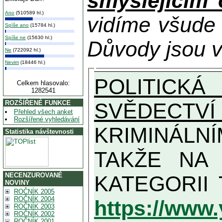
smýšlejícím
Ano
(510589 hl.)
vidíme všude
Spíše ano
(15784 hl.)
Spíše ne
(15630 hl.)
Důvody jsou v
Ne
(722092 hl.)
Nevim
(18446 hl.)
POLITICKÁ
Celkem hlasovalo:
1282541
SVĚDECTVÍ
ROZŠÍŘENÉ FUNKCE
Přehled všech anket
Rozšířené vyhledávání
KRIMINÁLN
Statistika návštevnosti
TAKŽE NA MAXIMÁLNÍ MOŽN
NECENZUROVANÉ
NOVINY
ROČNÍK 2005
ROČNÍK 2004
https://www
ROČNÍK 2003
ROČNÍK 2002
ROČNÍK 2001