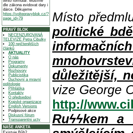
tento formulář. Musíme
dle zákona evidovat dary i
dárce. Děkujeme
Místo předml
https://voltepravyblok.cz/?
page_id=79
politické bdě
PRAVÝ BLOK
NECENZUROVANÁ
TELEVIZE Petra Cibulky
informačníc
100 nejčtenějších
článků
AKTUALITY
mnohovrstev
O nás
Programy
Dokumenty
důležitější, 
Rozhovory
Publicistika
Duchovní a mravní
politologie
vize George O
Přihláška
Kontakty
O předsedovi
http://www.c
Krajské organizace
English Versions
Podpisové akce
Ruϟϟkem a n
Diskusní fórum
Transparentni ucty
NAŠE ANKETA
Existuje Bůh?