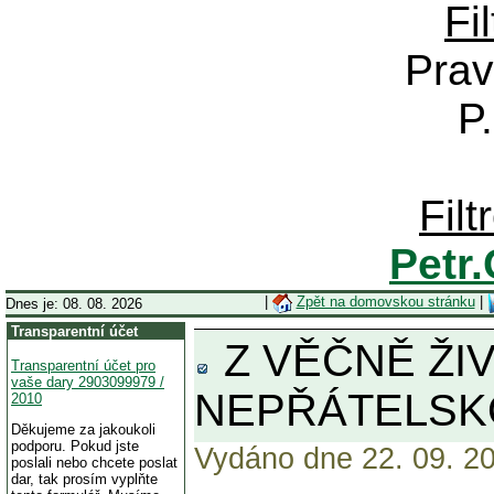
Fi
Prav
P
Fil
Petr
|
Zpět na domovskou stránku
|
Dnes je: 08. 08. 2026
Transparentní účet
Z VĚČNĚ ŽI
Transparentní účet pro
vaše dary 2903099979 /
NEPŘÁTELSKO
2010
Děkujeme za jakoukoli
podporu. Pokud jste
Vydáno dne 22. 09. 20
poslali nebo chcete poslat
dar, tak prosím vyplňte