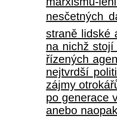
marxismu-leni
nesčetných d
straně lidské
na nichž stojí
řízených agen
nejtvrdší pol
zájmy otrokář
po generace 
anebo naopak n