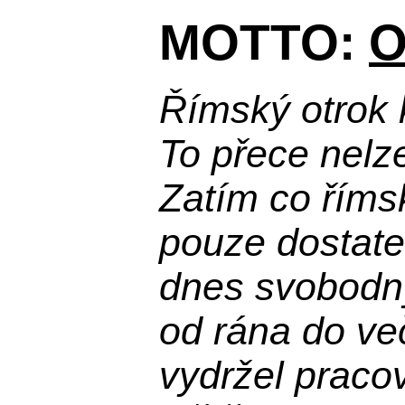
MOTTO:
O
Římský otrok 
To přece nelz
Zatím co říms
pouze dostatek
dnes svobodn
od rána do več
vydržel praco