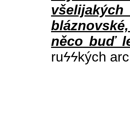
všelijakýc
bláznovské, 
něco buď le
ru
ϟϟ
kých arc