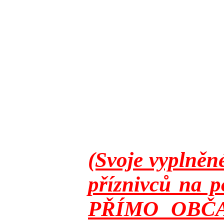
(Svoje vyplněn
příznivců na p
PŘÍMO OBČANY