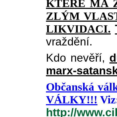
KTERÉ MÁ Z
ZLÝM VLAST
LIKVIDACI.
vraždění.
Kdo nevěří,
d
marx-satansk
Občanská válk
VÁLKY!!!
Viz
http://www.c