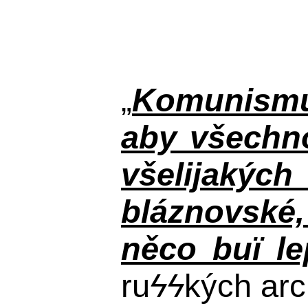
„
Komunismus
aby všechno
všelijakýc
bláznovské, 
něco buï le
ru
ϟϟ
kých arc