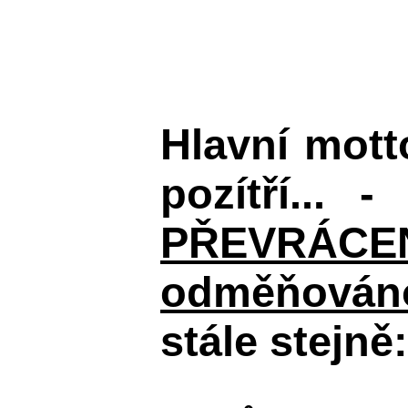
Hlavní mot
pozítří... 
PŘEVRÁCENÉM
odměňováno
stále stejně: