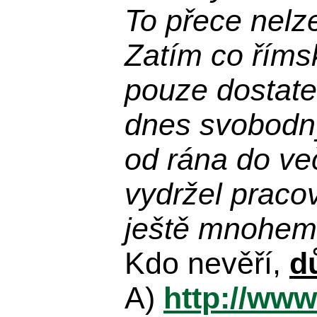
To přece nelz
Zatím co říms
pouze dostatek
dnes svobodn
od rána do več
vydržel praco
ještě mnohem 
Kdo nevěří,
d
A)
http://www