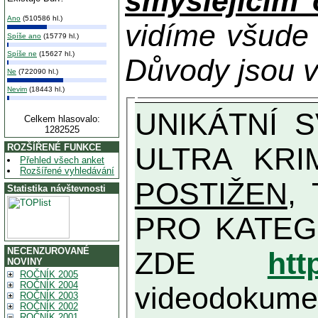
smýšlejícím
Ano
(510586 hl.)
vidíme všude
Spíše ano
(15779 hl.)
Spíše ne
(15627 hl.)
Důvody jsou v
Ne
(722090 hl.)
Nevim
(18443 hl.)
UNIKÁTNÍ SVĚDECTVÍ ZE SOUČASNOSTI: PŘEDSEDA VLASTIZRÁDNÉ VLÁDY KGB MIMOŘÁDNĚ DETAILNĚ O
Celkem hlasovalo:
1282525
ULTRA KRI
ROZŠÍŘENÉ FUNKCE
Přehled všech anket
Rozšířené vyhledávání
POSTIŽEN
, T
Statistika návštevnosti
PRO KATEGORII TĚCH VŮBEC NEJVYŠŠÍC
NECENZUROVANÉ
ZDE
htt
NOVINY
ROČNÍK 2005
ROČNÍK 2004
videodokument
ROČNÍK 2003
ROČNÍK 2002
ROČNÍK 2001