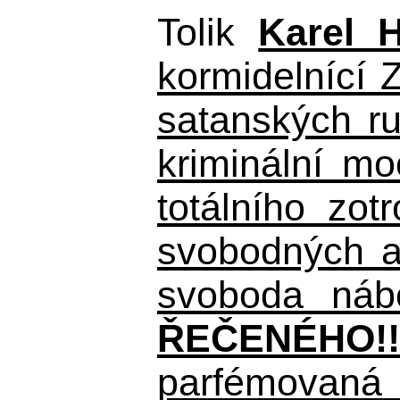
Tolik
Karel 
kormidelnící Z
satanských r
kriminální m
totálního zo
svobodných a 
svoboda nábo
ŘEČENÉHO!!
parfémovaná 