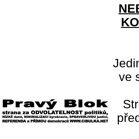
NE
KO
Jedi
ve 
St
pře