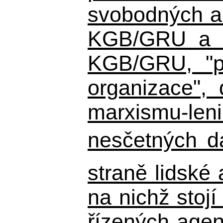
svobodných a 
KGB/GRU a ná
KGB/GRU,
"po
organizace", 
marxismu-leni
nesčetných d
straně lidské
na nichž stojí
řízených agen