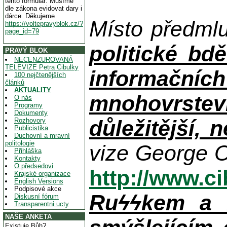
tento formulář. Musíme
dle zákona evidovat dary i
dárce. Děkujeme
Místo předml
https://voltepravyblok.cz/?
page_id=79
politické bdě
PRAVÝ BLOK
NECENZUROVANÁ
TELEVIZE Petra Cibulky
informačníc
100 nejčtenějších
článků
AKTUALITY
mnohovrstev
O nás
Programy
Dokumenty
důležitější, 
Rozhovory
Publicistika
Duchovní a mravní
politologie
vize George O
Přihláška
Kontakty
O předsedovi
http://www.c
Krajské organizace
English Versions
Podpisové akce
Ruϟϟkem a n
Diskusní fórum
Transparentni ucty
NAŠE ANKETA
Existuje Bůh?