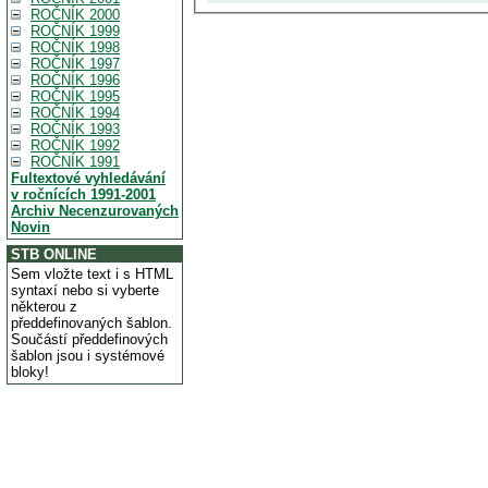
ROČNÍK 2000
ROČNÍK 1999
ROČNÍK 1998
ROČNÍK 1997
ROČNÍK 1996
ROČNÍK 1995
ROČNÍK 1994
ROČNÍK 1993
ROČNÍK 1992
ROČNÍK 1991
Fultextové vyhledávání
v ročnících 1991-2001
Archiv Necenzurovaných
Novin
STB ONLINE
Sem vložte text i s HTML
syntaxí nebo si vyberte
některou z
předdefinovaných šablon.
Součástí předdefinových
šablon jsou i systémové
bloky!