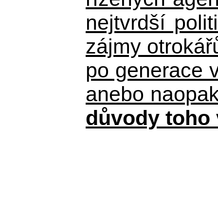
nejtvrdší pol
zájmy otrokář
po generace 
anebo naopak n
důvody toho 