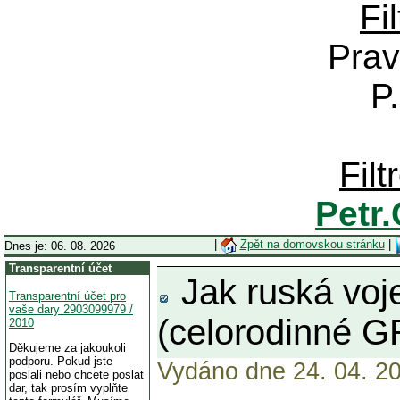
Fi
Prav
P
Fil
Petr
|
Zpět na domovskou stránku
|
Dnes je: 06. 08. 2026
Transparentní účet
Jak ruská voj
Transparentní účet pro
vaše dary 2903099979 /
(celorodinné 
2010
Děkujeme za jakoukoli
podporu. Pokud jste
Vydáno dne 24. 04. 20
poslali nebo chcete poslat
dar, tak prosím vyplňte