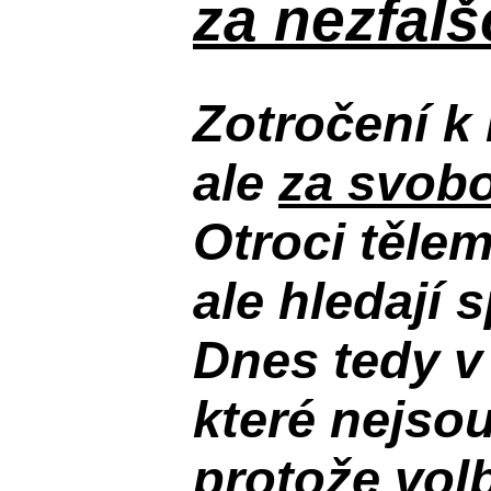
za nezfal
Zotročení k 
ale
za svobo
Otroci těle
ale hledají 
Dnes tedy v
které nejso
protože volb