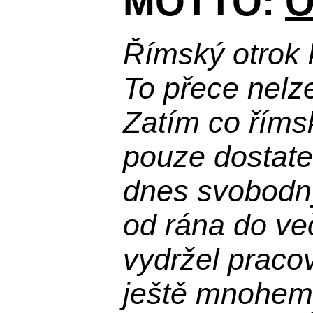
MOTTO:
O
Římský otrok 
To přece nelz
Zatím co říms
pouze dostatek
dnes svobodn
od rána do več
vydržel praco
ještě mnohem 