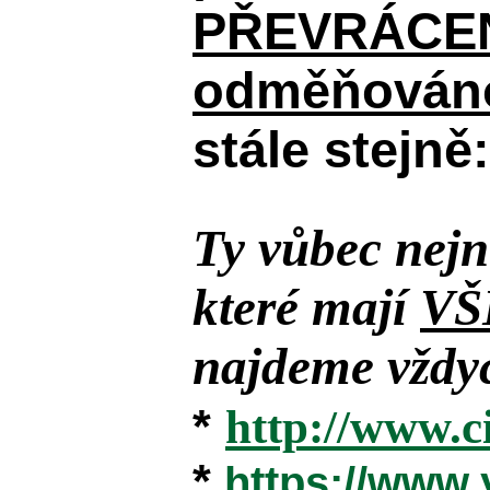
PŘEVRÁCENÉM
odměňováno
stále stejně:
Ty vůbec nejn
které mají
VŠ
najdeme vždyc
*
http://www.c
*
https://www