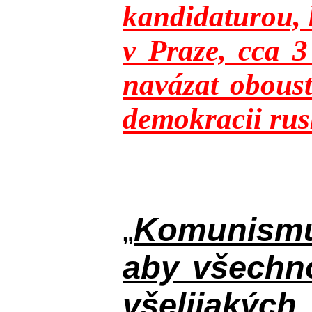
kandidaturou, 
v Praze, cca 
navázat oboust
demokracii rusk
„
Komunismus
aby všechno
všelijakýc