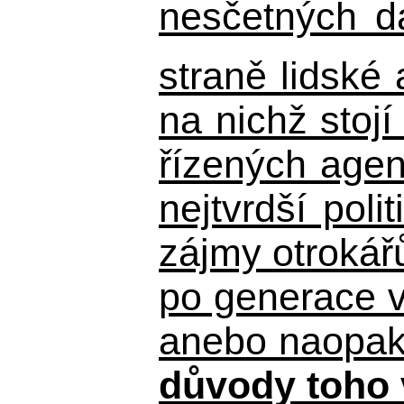
nesčetných d
straně lidské
na nichž stojí
řízených agen
nejtvrdší pol
zájmy otrokář
po generace 
anebo naopak n
důvody toho 