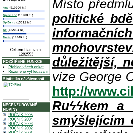
Místo předml
Ano
(510590 hl.)
politické bdě
Spíše ano
(15788 hl.)
Spíše ne
(15632 hl.)
informačníc
Ne
(722094 hl.)
Nevim
(18449 hl.)
mnohovrstev
Celkem hlasovalo:
1282553
důležitější, 
ROZŠÍŘENÉ FUNKCE
Přehled všech anket
Rozšířené vyhledávání
vize George O
Statistika návštevnosti
http://www.c
Ruϟϟkem a n
NECENZUROVANÉ
NOVINY
ROČNÍK 2005
smýšlejícím
ROČNÍK 2004
ROČNÍK 2003
ROČNÍK 2002
ROČNÍK 2001