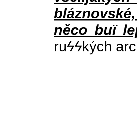
bláznovské, 
něco buï le
ru
ϟϟ
kých arc