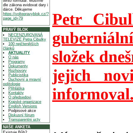
tento formulář. Musíme
dle zákona evidovat dary i
dárce. Děkujeme
Petr Cibu
https://voltepravyblok.cz/?
page_id=79
PRAVÝ BLOK
guberniální
NECENZUROVANÁ
TELEVIZE Petra Cibulky
100 nejčtenějších
článků
složek dneš
AKTUALITY
O nás
Programy
Dokumenty
jejich no
Rozhovory
Publicistika
Duchovní a mravní
politologie
informoval..
Přihláška
Kontakty
O předsedovi
Krajské organizace
English Versions
Podpisové akce
Diskusní fórum
Transparentni ucty
NAŠE ANKETA
Existuje Bůh?