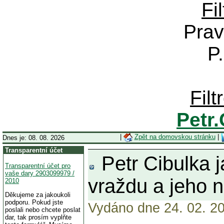
Fi
Prav
P
Fil
Petr
|
Zpět na domovskou stránku
|
Dnes je: 08. 08. 2026
Transparentní účet
Petr Cibulka j
Transparentní účet pro
vaše dary 2903099979 /
vraždu a jeho n
2010
Děkujeme za jakoukoli
podporu. Pokud jste
Vydáno dne 24. 02. 20
poslali nebo chcete poslat
dar, tak prosím vyplňte