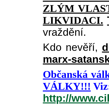
ZLÝM VLAST
LIKVIDACI.
vraždění.
Kdo nevěří,
d
marx-satansk
Občanská válk
VÁLKY!!!
Viz
http://www.c