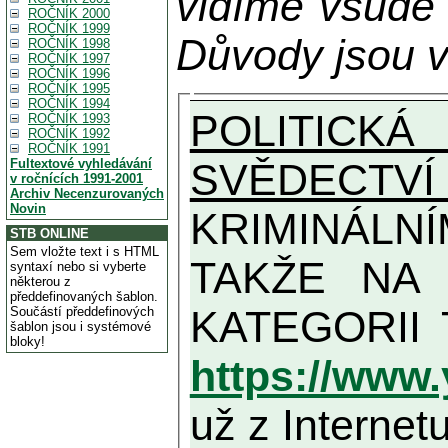
vidíme všude
ROČNÍK 2000
ROČNÍK 1999
Důvody jsou v
ROČNÍK 1998
ROČNÍK 1997
ROČNÍK 1996
ROČNÍK 1995
ROČNÍK 1994
POLITICKÁ
ROČNÍK 1993
ROČNÍK 1992
ROČNÍK 1991
SVĚDECTVÍ
Fultextové vyhledávání
v ročnících 1991-2001
Archiv Necenzurovaných
Novin
KRIMINÁLN
STB ONLINE
Sem vložte text i s HTML
TAKŽE NA MAXIMÁLNÍ MOŽN
syntaxí nebo si vyberte
některou z
předdefinovaných šablon.
Součástí předdefinových
šablon jsou i systémové
bloky!
https://www
už z Internetu