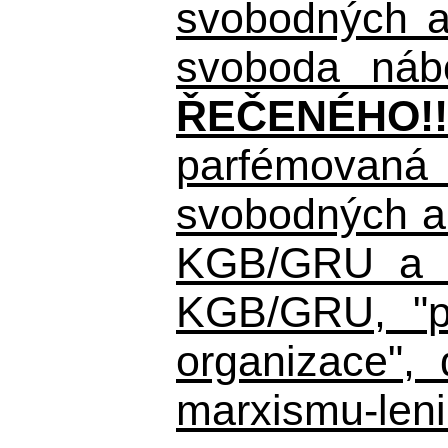
svobodných a 
svoboda nábo
ŘEČENÉHO!!
parfémovaná 
svobodných a 
KGB/GRU a ná
KGB/GRU,
"po
organizace", 
marxismu-leni