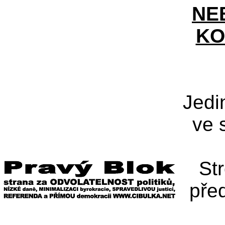
NE
KO
Jedi
ve 
St
pře