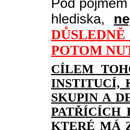
Pod pojmem 
hlediska,
ne
DŮSLEDNĚ 
POTOM NUT
CÍLEM TOH
INSTITUCÍ,
SKUPIN A D
PATŘÍCÍCH
KTERÉ MÁ Z