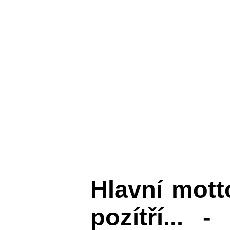
Hlavní mot
pozítří... 