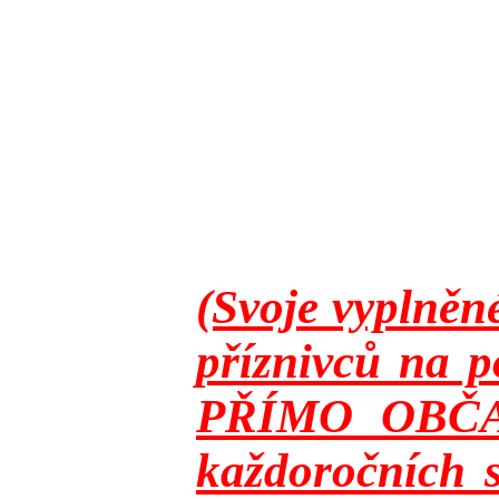
(Svoje vyplněn
příznivců na p
PŘÍMO OBČANY
každoročních s