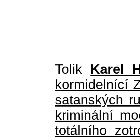
Tolik
Karel 
kormidelnící Z
satanských r
kriminální m
totálního zo