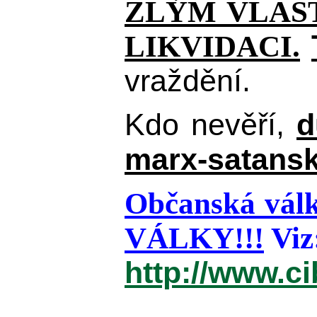
ZLÝM VLAST
LIKVIDACI.
vraždění.
Kdo nevěří,
d
marx-satansk
Občanská válk
VÁLKY!!!
Viz
http://www.c