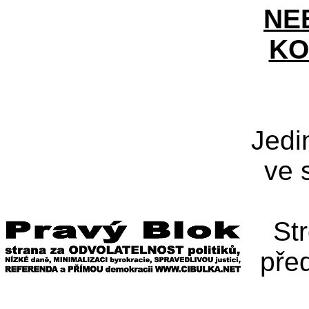
NE
KO
Jedi
ve 
St
pře