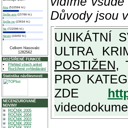
vidíme všude
Ano
(510594 hl.)
Důvody jsou v
Spíše ano
(15788 hl.)
Spíše ne
(15634 hl.)
Ne
(722096 hl.)
UNIKÁTNÍ SVĚDECTVÍ ZE SOUČASNOSTI: PŘEDSEDA VLASTIZRÁDNÉ VLÁDY KGB MIMOŘÁDNĚ DETAILNĚ O
Nevim
(18450 hl.)
ULTRA KRI
Celkem hlasovalo:
1282562
ROZŠÍŘENÉ FUNKCE
POSTIŽEN
, T
Přehled všech anket
Rozšířené vyhledávání
PRO KATEGORII TĚCH VŮBEC NEJVYŠŠÍC
Statistika návštevnosti
ZDE
htt
NECENZUROVANÉ
videodokument
NOVINY
ROČNÍK 2005
ROČNÍK 2004
ROČNÍK 2003
ROČNÍK 2002
ROČNÍK 2001