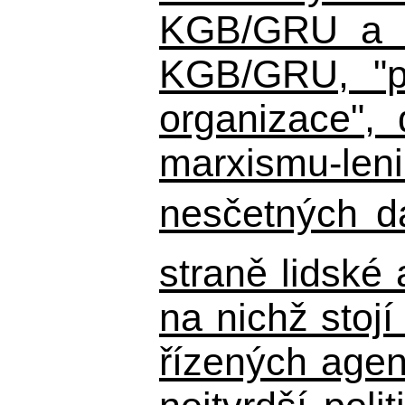
KGB/GRU a ná
KGB/GRU,
"po
organizace", 
marxismu-leni
nesčetných d
straně lidské
na nichž stojí
řízených agen