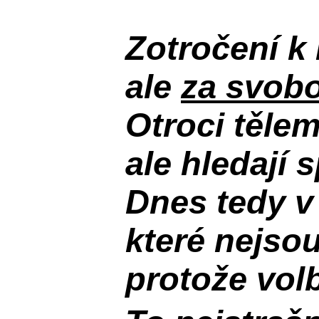
Zotročení k 
ale
za svobo
Otroci těle
ale hledají 
Dnes tedy v
které nejso
protože volb