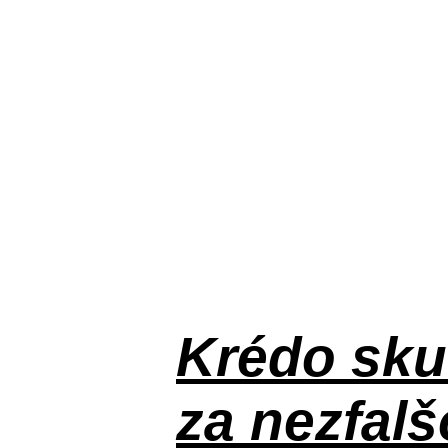
Krédo
sku
za nezfal