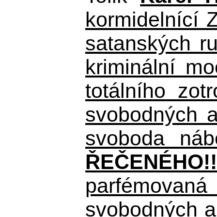
kormidelnící Z
satanských r
kriminální m
totálního zo
svobodných a 
svoboda nábo
ŘEČENÉHO!!
parfémovaná 
svobodných a 