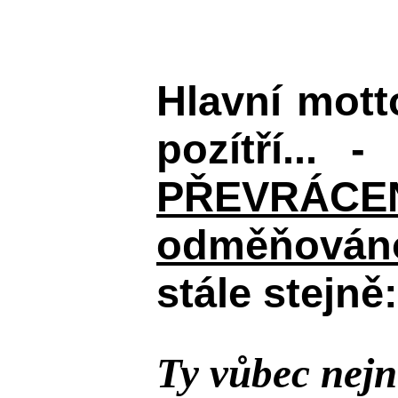
Hlavní mot
pozítří... 
PŘEVRÁCENÉM
odměňováno
stále stejně:
Ty vůbec nejn