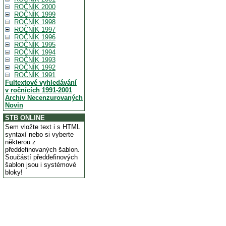
ROČNÍK 2000
ROČNÍK 1999
ROČNÍK 1998
ROČNÍK 1997
ROČNÍK 1996
ROČNÍK 1995
ROČNÍK 1994
ROČNÍK 1993
ROČNÍK 1992
ROČNÍK 1991
Fultextové vyhledávání
v ročnících 1991-2001
Archiv Necenzurovaných
Novin
STB ONLINE
Sem vložte text i s HTML
syntaxí nebo si vyberte
některou z
předdefinovaných šablon.
Součástí předdefinových
šablon jsou i systémové
bloky!