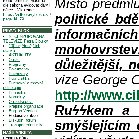
Místo předml
tento formulář. Musíme
dle zákona evidovat dary i
dárce. Děkujeme
politické bdě
https://voltepravyblok.cz/?
page_id=79
informačníc
PRAVÝ BLOK
NECENZUROVANÁ
TELEVIZE Petra Cibulky
mnohovrstev
100 nejčtenějších
článků
AKTUALITY
důležitější, 
O nás
Programy
Dokumenty
Rozhovory
vize George O
Publicistika
Duchovní a mravní
politologie
http://www.c
Přihláška
Kontakty
O předsedovi
Ruϟϟkem a n
Krajské organizace
English Versions
Podpisové akce
Diskusní fórum
smýšlejícím
Transparentni ucty
NAŠE ANKETA
Existuje Bůh?