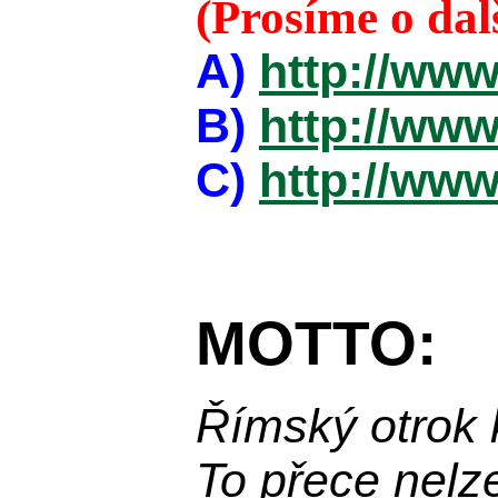
(Prosíme o da
A)
http://www
B)
http://www
C)
http://www
MOTTO:
Římský otrok 
To přece nelz