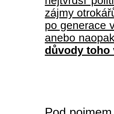
nejtvrdší pol
zájmy otrokář
po generace 
anebo naopak n
důvody toho 
Pod pojmem 