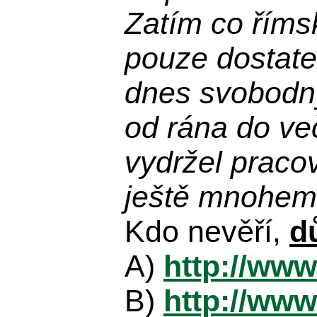
Zatím co říms
pouze dostatek
dnes svobodn
od rána do več
vydržel praco
ještě mnohem 
Kdo nevěří,
d
A)
http://www
B)
http://www