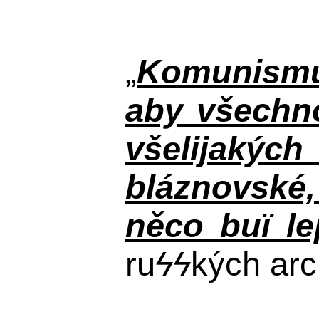
„
Komunismus
aby všechno
všelijakýc
bláznovské, 
něco buï le
ru
ϟϟ
kých arc